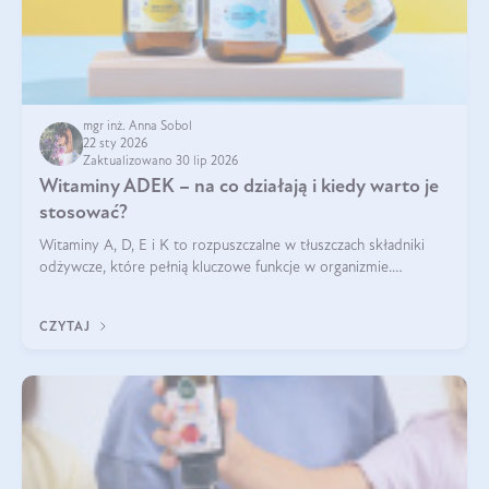
mgr inż. Anna Sobol
22 sty 2026
Zaktualizowano 30 lip 2026
Witaminy ADEK – na co działają i kiedy warto je
stosować?
Witaminy A, D, E i K to rozpuszczalne w tłuszczach składniki
odżywcze, które pełnią kluczowe funkcje w organizmie.
Wspierają zdrowie skóry i wzroku, odporność, prawidłową
krzepliwość krwi oraz mineralizację kości.
CZYTAJ