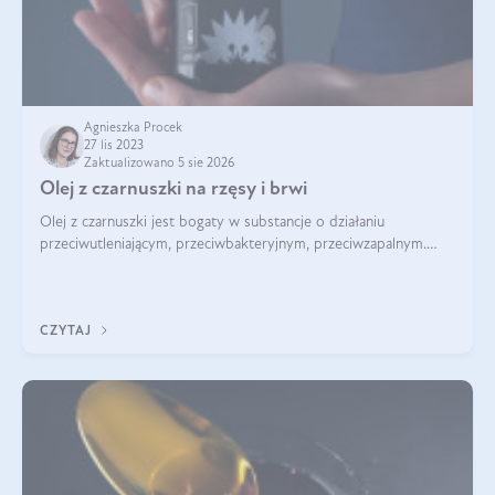
Agnieszka Procek
27 lis 2023
Zaktualizowano 5 sie 2026
Olej z czarnuszki na rzęsy i brwi
Olej z czarnuszki jest bogaty w substancje o działaniu
przeciwutleniającym, przeciwbakteryjnym, przeciwzapalnym.
Kwasy tłuszczowe pełnią także rolę pielęgnacyjną i odżywczą.
Nic więc dziwnego, że był
CZYTAJ