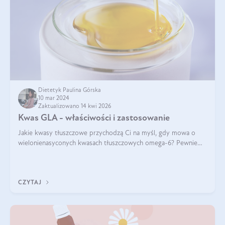
Dietetyk Paulina Górska
10 mar 2024
Zaktualizowano 14 kwi 2026
Kwas GLA - właściwości i zastosowanie
Jakie kwasy tłuszczowe przychodzą Ci na myśl, gdy mowa o
wielonienasyconych kwasach tłuszczowych omega-6? Pewnie
kwas linolowy, ponieważ mówi się o nim dość często. Jednak
tym razem będzie mowa o in
CZYTAJ