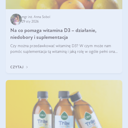
mgr inż. Anna Sobol
29 sty 2026
Na co pomaga witamina D3 – działanie,
niedobory i suplementacja
Czy można przedawkować witaminę D3? W czym może nam
pomóc suplementacja tą witaminą i jaką rolę w ogóle pełni ona
w naszym ciele? Powszechnie wiadomo, że jej przyjmowanie
zalecane jest jesienią i zimą, ale czy wiesz, dlaczego warto to
CZYTAJ
robić?