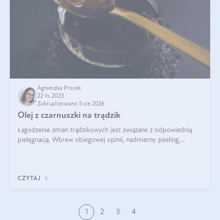
Agnieszka Procek
22 lis 2023
Zaktualizowano 5 sie 2026
Olej z czarnuszki na trądzik
Łagodzenie zmian trądzikowych jest związane z odpowiednią
pielęgnacją. Wbrew obiegowej opinii, nadmierny peeling,
oczyszczanie agresywnymi środkami myjącymi, przesuszanie
skóry, wcale nie zmniejszaj
CZYTAJ
1
2
3
4