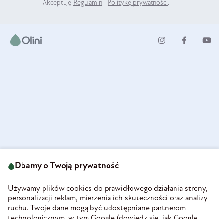
Akceptuję
Regulamin
i
Politykę prywatności
.
ul. Strzegomska 49
693 222 687
58-160 Świebodzice
Dbamy o Twoją prywatność
sklep@olini.pl
Polska
NIP 8860027066
Używamy plików cookies do prawidłowego działania strony,
REGON 890213034
personalizacji reklam, mierzenia ich skuteczności oraz analizy
ruchu. Twoje dane mogą być udostępniane partnerom
INFORMACJE
technologicznym, w tym Google (
dowiedz się, jak Google