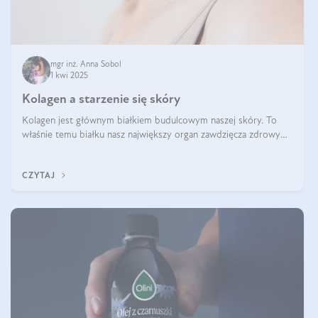
mgr inż. Anna Sobol
1 kwi 2025
Kolagen a starzenie się skóry
Kolagen jest głównym białkiem budulcowym naszej skóry. To
właśnie temu białku nasz największy organ zawdzięcza zdrowy
wygląd, odpowiednie nawilżenie i prawidłowe funkcjonowanie.tt
CZYTAJ