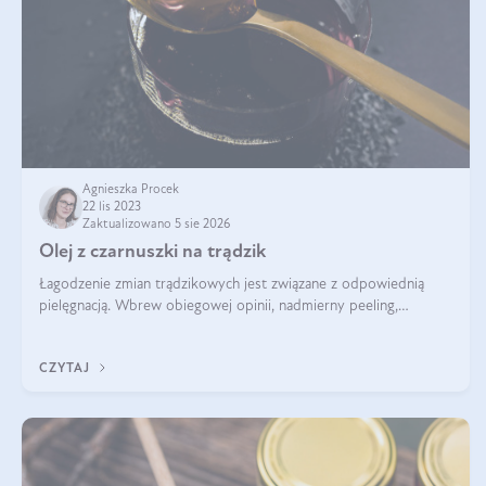
Agnieszka Procek
22 lis 2023
Zaktualizowano 5 sie 2026
Olej z czarnuszki na trądzik
Łagodzenie zmian trądzikowych jest związane z odpowiednią
pielęgnacją. Wbrew obiegowej opinii, nadmierny peeling,
oczyszczanie agresywnymi środkami myjącymi, przesuszanie
skóry, wcale nie zmniejszaj
CZYTAJ