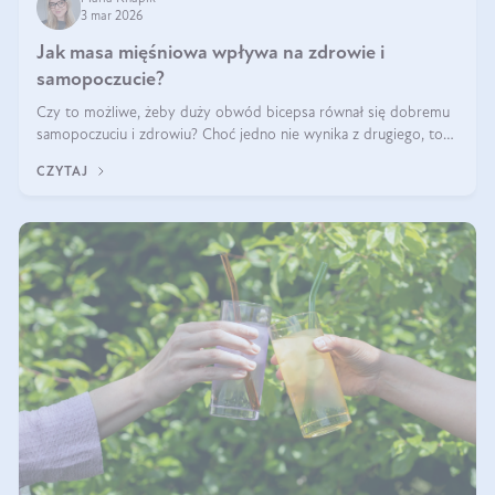
3 mar 2026
Jak masa mięśniowa wpływa na zdrowie i
samopoczucie?
Czy to możliwe, żeby duży obwód bicepsa równał się dobremu
samopoczuciu i zdrowiu? Choć jedno nie wynika z drugiego, to
jest między nimi powiązanie – masa mięśniowa może znacznie
CZYTAJ
poprawić jakość życia. W jaki sposób? W tym wpisie wszystko
wyjaśnimy.