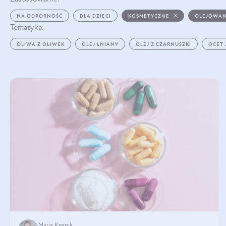
NA ODPORNOŚĆ
DLA DZIECI
KOSMETYCZNE
OLEJOWAN
Tematyka:
OLIWA Z OLIWEK
OLEJ LNIANY
OLEJ Z CZARNUSZKI
OCET
Maria Knapik