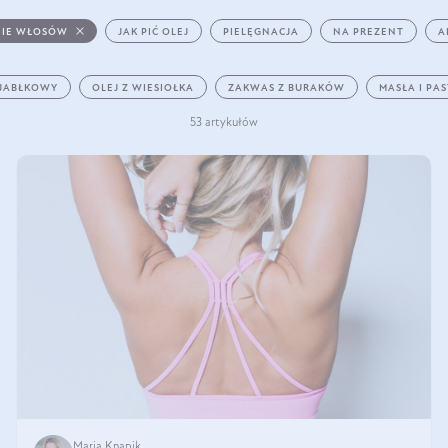
IE WŁOSÓW
JAK PIĆ OLEJ
PIELĘGNACJA
NA PREZENT
A
 JABŁKOWY
OLEJ Z WIESIOŁKA
ZAKWAS Z BURAKÓW
MASŁA I PA
53 artykułów
Maria Knapik