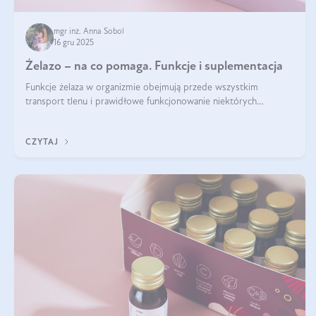
mgr inż. Anna Sobol
16 gru 2025
Żelazo – na co pomaga. Funkcje i suplementacja
Funkcje żelaza w organizmie obejmują przede wszystkim
transport tlenu i prawidłowe funkcjonowanie niektórych
enzymów. Żelazo odpowiada też za działanie układu
immunologicznego i nerwowego, szczególnie na wczesnym
CZYTAJ
etapie życia.