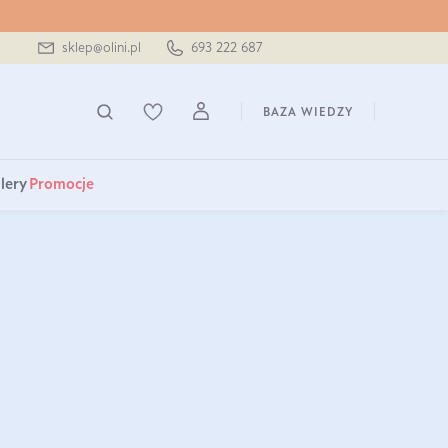
sklep@olini.pl
693 222 687
BAZA WIEDZY
lery
Promocje