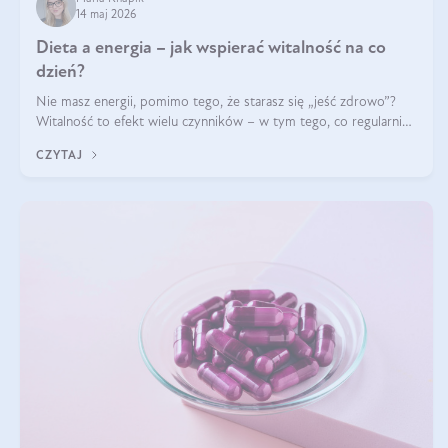
14 maj 2026
Dieta a energia – jak wspierać witalność na co
dzień?
Nie masz energii, pomimo tego, że starasz się „jeść zdrowo”?
Witalność to efekt wielu czynników – w tym tego, co regularnie
ląduje na talerzu. Zapotrzebowanie na składniki odżywcze różni
CZYTAJ
się w zależności od osoby