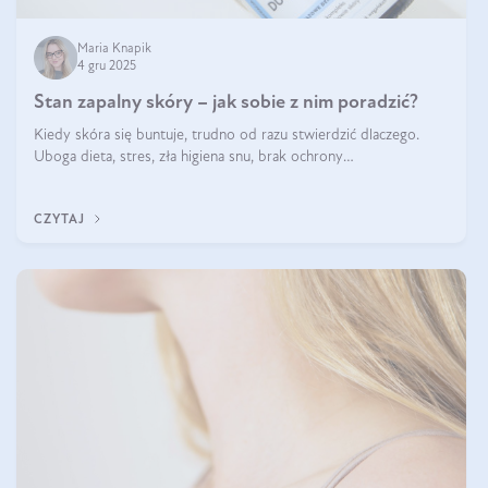
Maria Knapik
4 gru 2025
Stan zapalny skóry – jak sobie z nim poradzić?
Kiedy skóra się buntuje, trudno od razu stwierdzić dlaczego.
Uboga dieta, stres, zła higiena snu, brak ochrony
przeciwsłonecznej – powodów nasilenia stanów zapalnych może
być wiele. Jak poradzić sobie z ich przyczynami i skutkami?
CZYTAJ