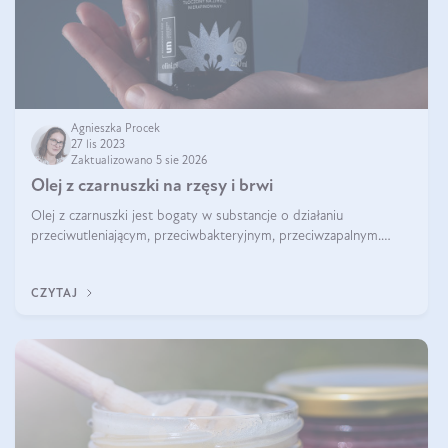
Agnieszka Procek
27 lis 2023
Zaktualizowano 5 sie 2026
Olej z czarnuszki na rzęsy i brwi
Olej z czarnuszki jest bogaty w substancje o działaniu
przeciwutleniającym, przeciwbakteryjnym, przeciwzapalnym.
Kwasy tłuszczowe pełnią także rolę pielęgnacyjną i odżywczą.
Nic więc dziwnego, że był
CZYTAJ