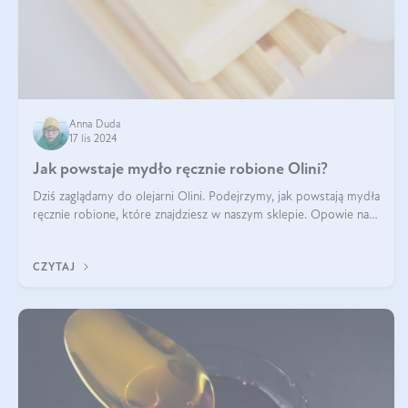
Anna Duda
17 lis 2024
Jak powstaje mydło ręcznie robione Olini?
Dziś zaglądamy do olejarni Olini. Podejrzymy, jak powstają mydła
ręcznie robione, które znajdziesz w naszym sklepie. Opowie nam
o tym Ela, do której należy produkcja mydła w Olini.
CZYTAJ