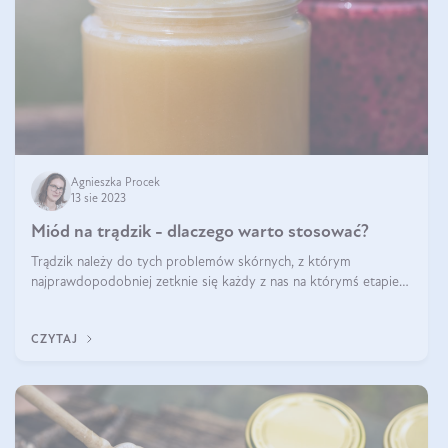
Agnieszka Procek
13 sie 2023
Miód na trądzik - dlaczego warto stosować?
Trądzik należy do tych problemów skórnych, z którym
najprawdopodobniej zetknie się każdy z nas na którymś etapie
swojego życia. Jest to także stan przewlekły, ze skłonnością do
nawrotów, o złożonym
CZYTAJ