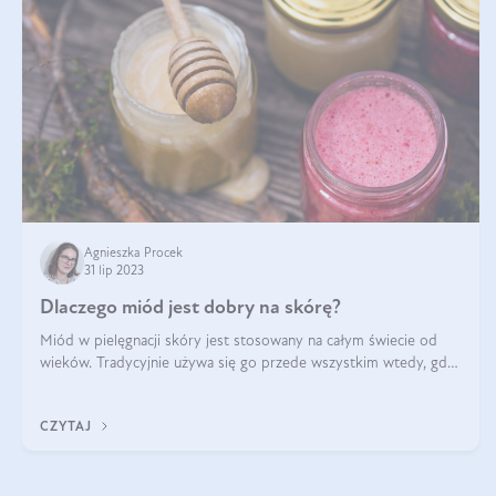
Agnieszka Procek
31 lip 2023
Dlaczego miód jest dobry na skórę?
Miód w pielęgnacji skóry jest stosowany na całym świecie od
wieków. Tradycyjnie używa się go przede wszystkim wtedy, gdy
mamy do czynienia z negatywnym działaniem mikroorganizmów
(np. trądzik) oraz
CZYTAJ