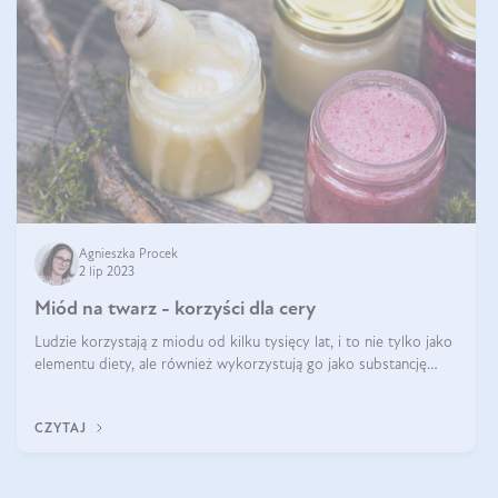
Agnieszka Procek
2 lip 2023
Miód na twarz - korzyści dla cery
Ludzie korzystają z miodu od kilku tysięcy lat, i to nie tylko jako
elementu diety, ale również wykorzystują go jako substancję
leczniczą czy kosmetyczną. Stosowanie miodu może odmienić
Twoją skórę!
CZYTAJ