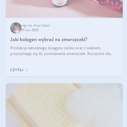
mgr inż. Anna Sobol
14 kwi 2025
Jaki kolagen wybrać na zmarszczki?
Produkcja naturalnego kolagenu zanika wraz z wiekiem,
przyczyniając się do powstawania zmarszczek. Korzystne dla
skóry efekty stosowania kolagenu w formie preparatów
doustnych potwierdzone zostały przez badania naukowe.
CZYTAJ