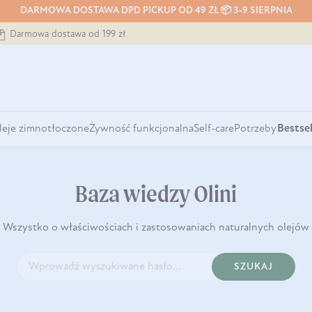
DARMOWA DOSTAWA DPD PICKUP OD 49 ZŁ 📦 3-9 SIERPNIA
Darmowa dostawa od 199 zł
leje zimnotłoczone
Żywność funkcjonalna
Self-care
Potrzeby
Bestsel
Baza wiedzy Olini
Wszystko o właściwościach i zastosowaniach naturalnych olejów
SZUKAJ