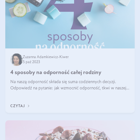
Zuzanna Adamkiewicz-Kiwer
5 paź 2023
4 sposoby na odporność całej rodziny
Na naszą odporność składa się suma codziennych decyzji.
Odpowiedź na pytanie: jak wzmocnić odporność, tkwi w naszej
rutynie. Jak każdego dnia traktujemy swoje ciało, czym je
karmimy i nawadniamy. Czy
CZYTAJ