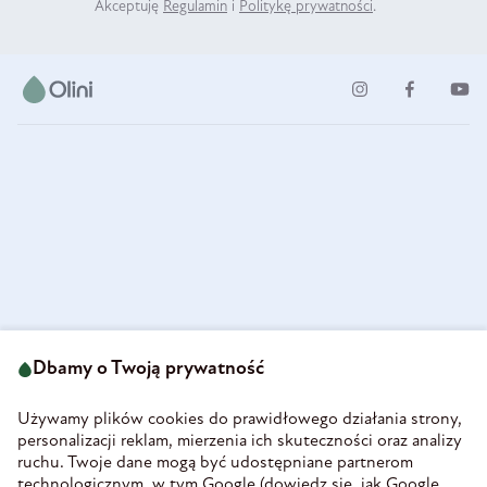
Akceptuję
Regulamin
i
Politykę prywatności
.
ul. Strzegomska 49
693 222 687
58-160 Świebodzice
Dbamy o Twoją prywatność
sklep@olini.pl
Polska
NIP 8860027066
Używamy plików cookies do prawidłowego działania strony,
REGON 890213034
personalizacji reklam, mierzenia ich skuteczności oraz analizy
ruchu. Twoje dane mogą być udostępniane partnerom
INFORMACJE
technologicznym, w tym Google (
dowiedz się, jak Google