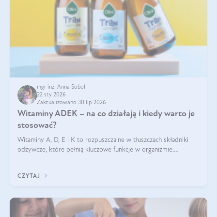
mgr inż. Anna Sobol
22 sty 2026
Zaktualizowano 30 lip 2026
Witaminy ADEK – na co działają i kiedy warto je
stosować?
Witaminy A, D, E i K to rozpuszczalne w tłuszczach składniki
odżywcze, które pełnią kluczowe funkcje w organizmie.
Wspierają zdrowie skóry i wzroku, odporność, prawidłową
krzepliwość krwi oraz mineralizację kości.
CZYTAJ