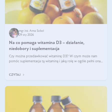
mgr inż. Anna Sobol
29 sty 2026
Na co pomaga witamina D3 – działanie,
niedobory i suplementacja
Czy można przedawkować witaminę D3? W czym może nam
pomóc suplementacja tą witaminą i jaką rolę w ogóle pełni ona
w naszym ciele? Powszechnie wiadomo, że jej przyjmowanie
zalecane jest jesienią i zimą, ale czy wiesz, dlaczego warto to
CZYTAJ
robić?