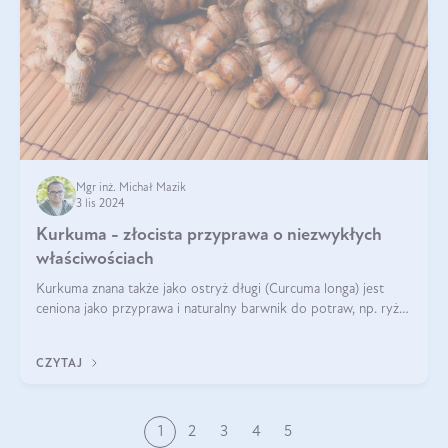
Mgr inż. Michał Mazik
3 lis 2024
Kurkuma - złocista przyprawa o niezwykłych
właściwościach
Kurkuma znana także jako ostryż długi (Curcuma longa) jest
ceniona jako przyprawa i naturalny barwnik do potraw, np. ryżu
czy makaronu. Nie można jednakże zapominać, że regularne
korzystanie z niej,
CZYTAJ
1
2
3
4
5