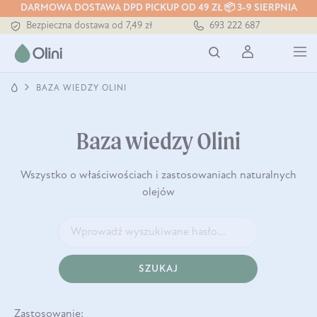
DARMOWA DOSTAWA DPD PICKUP OD 49 ZŁ 📦 3-9 SIERPNIA
Bezpieczna dostawa od 7,49 zł
693 222 687
Darmowa dostawa od 199 zł
Tłoczony zawsze na zimno
BAZA WIEDZY OLINI
Baza wiedzy Olini
Wszystko o właściwościach i zastosowaniach naturalnych
olejów
SZUKAJ
Zastosowanie: