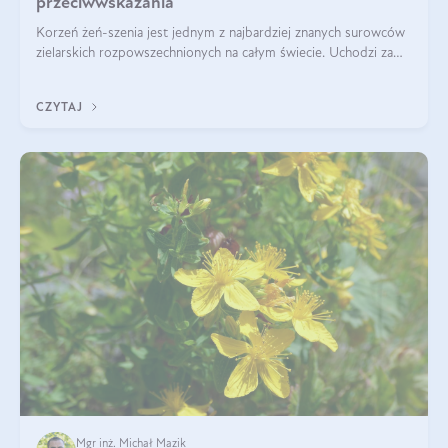
przeciwwskazania
Korzeń żeń-szenia jest jednym z najbardziej znanych surowców
zielarskich rozpowszechnionych na całym świecie. Uchodzi za
„wszechlek”, jednakże najczęściej korzysta się z niego dla
poprawy koncentracji
CZYTAJ
Mgr inż. Michał Mazik