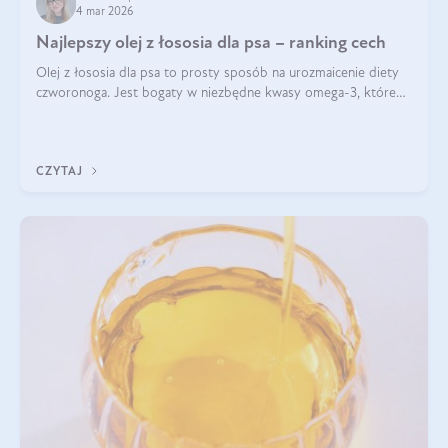
4 mar 2026
Najlepszy olej z łososia dla psa – ranking cech
Olej z łososia dla psa to prosty sposób na urozmaicenie diety
czworonoga. Jest bogaty w niezbędne kwasy omega-3, które
mogą pozytywnie wpłynąć na ogólną formę pupila. Na jakie
właściwości tego oleju rybiego warto w szczególności zwrócić
uwagę?
CZYTAJ