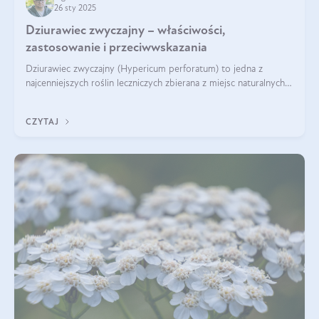
26 sty 2025
Dziurawiec zwyczajny – właściwości,
zastosowanie i przeciwwskazania
Dziurawiec zwyczajny (Hypericum perforatum) to jedna z
najcenniejszych roślin leczniczych zbierana z miejsc naturalnych i
rozpowszechniona w uprawie. Człowiek korzysta od niej od
tysięcy lat. Była zal
CZYTAJ