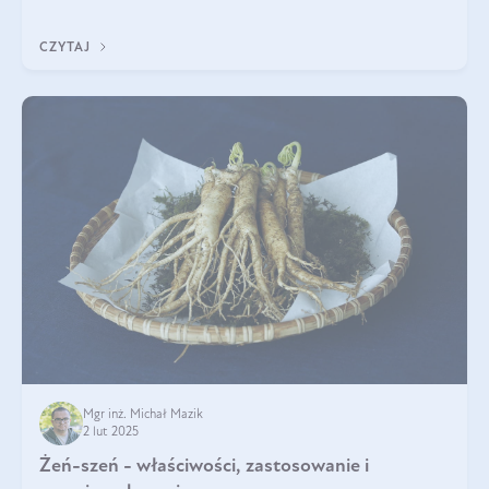
tak samo jest w przypadku włosów?
CZYTAJ
Mgr inż. Michał Mazik
2 lut 2025
Żeń-szeń - właściwości, zastosowanie i