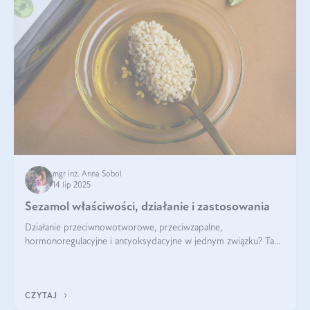
mgr inż. Anna Sobol
14 lip 2025
Sezamol właściwości, działanie i zastosowania
Działanie przeciwnowotworowe, przeciwzapalne,
hormonoregulacyjne i antyoksydacyjne w jednym związku? Tak
— to właśnie natura sezamolu, który obecny jest w oleju
sezamowym. Dowiedz się, dlaczego warto wprowadzić go do
swojej diety — być może to pierwsza ok
CZYTAJ