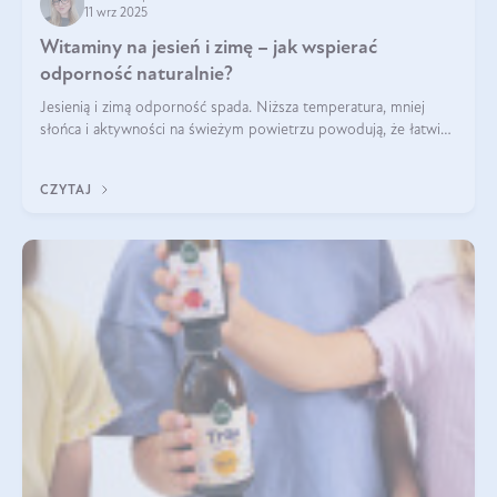
11 wrz 2025
Witaminy na jesień i zimę – jak wspierać
odporność naturalnie?
Jesienią i zimą odporność spada. Niższa temperatura, mniej
słońca i aktywności na świeżym powietrzu powodują, że łatwiej
się przeziębiamy. Dlatego szczególnie w tym okresie
powinniśmy wspierać układ immunologiczny. Co warto
CZYTAJ
suplementować jesienią i zimą?