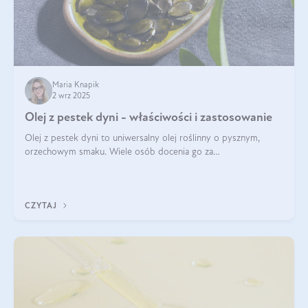
Maria Knapik
2 wrz 2025
Olej z pestek dyni - właściwości i zastosowanie
Olej z pestek dyni to uniwersalny olej roślinny o pysznym,
orzechowym smaku. Wiele osób docenia go za
wszechstronność, bo przydaje się zarówno w kuchni, jak i w
pielęgnacji. Często wykorzystuje się go
CZYTAJ