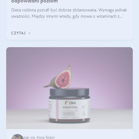
odpowiedni poziom
Dieta roślinna potrafi być dobrze zbilansowana. Wymaga jednak
uważności. Między innymi wtedy, gdy mowa o witaminach z
grupy B. Te składniki nie działają w pojedynkę. Tworzą system
naczyń połączonych.
CZYTAJ
mgr inż. Anna Sobol