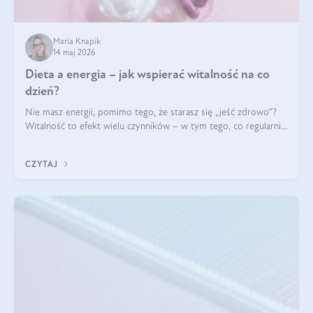
Maria Knapik
14 maj 2026
Dieta a energia – jak wspierać witalność na co
dzień?
Nie masz energii, pomimo tego, że starasz się „jeść zdrowo”?
Witalność to efekt wielu czynników – w tym tego, co regularnie
ląduje na talerzu. Zapotrzebowanie na składniki odżywcze różni
się w zależności od osoby
CZYTAJ