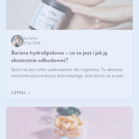
Iza Sykut
21 lip 2026
Bariera hydrolipidowa – co to jest i jak ją
skutecznie odbudować?
Skóra nie jest tylko opakowaniem dla organizmu. To aktywna,
wielofunkcyjna struktura, która każdego dnia chroni cię przed
utratą wody, wahaniami temperatury i czynnikami
środowiskowymi. Jednym z jej kluczowych elementów jest
CZYTAJ
bariera hydrolipidowa.