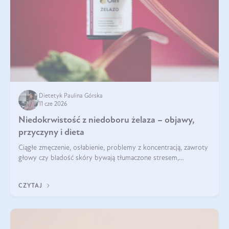
Dietetyk Paulina Górska
11 cze 2026
Niedokrwistość z niedoboru żelaza – objawy,
przyczyny i dieta
Ciągłe zmęczenie, osłabienie, problemy z koncentracją, zawroty
głowy czy bladość skóry bywają tłumaczone stresem,
przepracowaniem lub niedoborem snu. Tymczasem ich
przyczyną może być niedokrwistość z niedoboru żelaza.
CZYTAJ