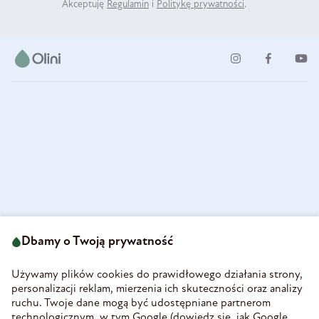
Akceptuję
Regulamin
i
Politykę prywatności
.
ul. Strzegomska 49
693 222 687
58-160 Świebodzice
Dbamy o Twoją prywatność
sklep@olini.pl
Polska
NIP 8860027066
Używamy plików cookies do prawidłowego działania strony,
REGON 890213034
personalizacji reklam, mierzenia ich skuteczności oraz analizy
ruchu. Twoje dane mogą być udostępniane partnerom
INFORMACJE
technologicznym, w tym Google (
dowiedz się, jak Google