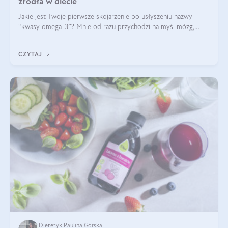
źródła w diecie
Jakie jest Twoje pierwsze skojarzenie po usłyszeniu nazwy
“kwasy omega-3”? Mnie od razu przychodzi na myśl mózg,
wsparcie układu nerwowego i zdrowie skóry. W tym artykule
skupimy się głównie na dwóch kwasach z tej rodziny: DHA oraz
CZYTAJ
EPA.
Dietetyk Paulina Górska