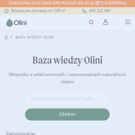
DARMOWA DOSTAWA DPD PICKUP OD 49 ZŁ 📦 3-9 SIERPNIA
Bezpieczna dostawa od 7,49 zł
693 222 687
Darmowa dostawa od 199 zł
Tłoczony zawsze na zimno
BAZA WIEDZY OLINI
Baza wiedzy Olini
Wszystko o właściwościach i zastosowaniach naturalnych
olejów
SZUKAJ
Zastosowanie: