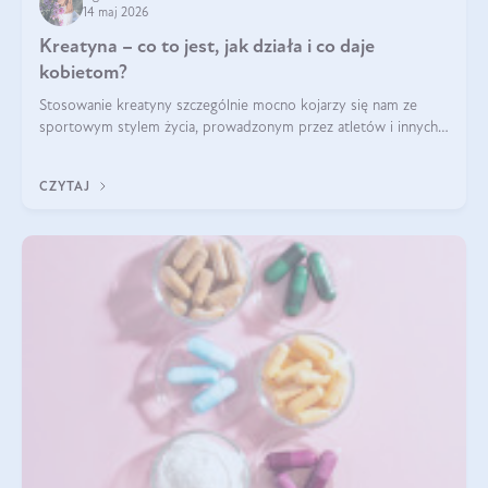
14 maj 2026
Kreatyna – co to jest, jak działa i co daje
kobietom?
Stosowanie kreatyny szczególnie mocno kojarzy się nam ze
sportowym stylem życia, prowadzonym przez atletów i innych
miłośników aktywności fizycznej. Nie bez powodu: faktycznie,
ten naturalny metabolit aminokwasów poprawia wydolność i
CZYTAJ
zwiększa masę