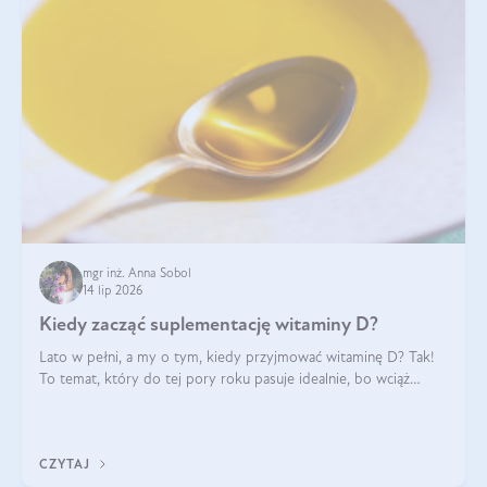
mgr inż. Anna Sobol
14 lip 2026
Kiedy zacząć suplementację witaminy D?
Lato w pełni, a my o tym, kiedy przyjmować witaminę D? Tak!
To temat, który do tej pory roku pasuje idealnie, bo wciąż
zdarza się, że suplementacja tej witaminy pozostawia
wątpliwości. Najczęstsze pytania dotyczą tego, ile trzeba być na
słońcu, aby witami
CZYTAJ