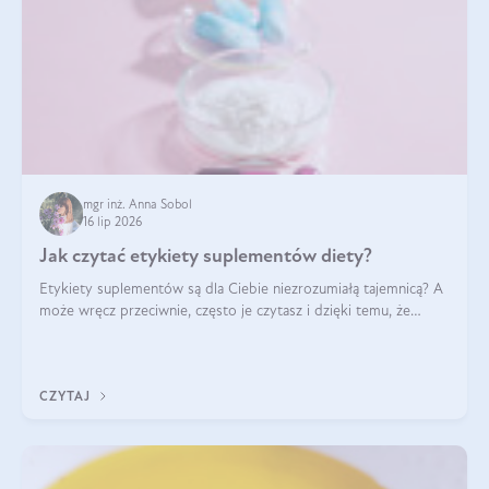
mgr inż. Anna Sobol
16 lip 2026
Jak czytać etykiety suplementów diety?
Etykiety suplementów są dla Ciebie niezrozumiałą tajemnicą? A
może wręcz przeciwnie, często je czytasz i dzięki temu, że
doskonale rozumiesz co jest na nich napisane, dokonujesz
najlepszych dla siebie decyzji zakupowych?
CZYTAJ