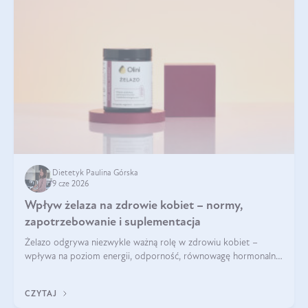
Dietetyk Paulina Górska
9 cze 2026
Wpływ żelaza na zdrowie kobiet – normy,
zapotrzebowanie i suplementacja
Żelazo odgrywa niezwykle ważną rolę w zdrowiu kobiet –
wpływa na poziom energii, odporność, równowagę hormonalną
i prawidłowy przebieg cyklu miesiączkowego oraz ciąży. Jego
niedobór może prowadzić m.in. do zmęczenia, bólów i
CZYTAJ
zawrotów głowy czy problemów z