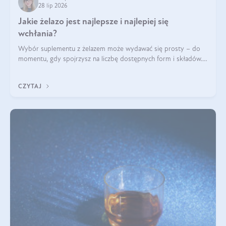
28 lip 2026
Jakie żelazo jest najlepsze i najlepiej się
wchłania?
Wybór suplementu z żelazem może wydawać się prosty – do
momentu, gdy spojrzysz na liczbę dostępnych form i składów.
Lepszy będzie bisglicynian, czy siarczan? Co wpływa na
wchłanianie żelaza i jakie dodatkowe składniki powinien
CZYTAJ
zawierać suplement?