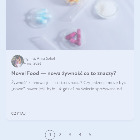
mgr inż. Anna Sobol
4 maj 2026
Novel Food — nowa żywność co to znaczy?
Żywność z innowacji — co to oznacza? Czy jedzenie może być
„nowe”, nawet jeśli było już gdzieś na świecie spożywane od
wieków? Czy w składnikach spożywczych mogą być obecne
jakieś nanomateriały? Dowiesz się tego z niniejszego artykułu:
poznasz definicję n
CZYTAJ
1
2
3
4
5