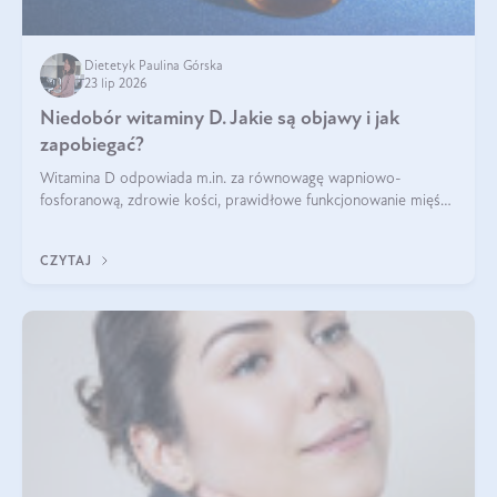
Dietetyk Paulina Górska
23 lip 2026
Niedobór witaminy D. Jakie są objawy i jak
zapobiegać?
Witamina D odpowiada m.in. za równowagę wapniowo-
fosforanową, zdrowie kości, prawidłowe funkcjonowanie mięśni
i wspieranie odporności. Mimo że organizm może ją wytwarzać
pod wpływem słońca, niedobór witaminy D pozostaje częstym
CZYTAJ
problemem.