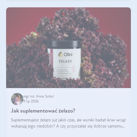
mgr inż. Anna Sobol
9 lip 2026
Jak suplementować żelazo?
Suplementujesz żelazo już jakiś czas, ale wyniki badań krwi wciąż
wskazują jego niedobór? A czy przyjrzałaś się dobrze samemu
sposobowi suplementacji tego mikroelementu? Dowiedz się, jak