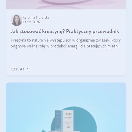
Karolina Horajska
23 cze 2026
Jak stosować kreatynę? Praktyczny przewodnik
Kreatyna to naturalnie występujący w organizmie związek, który
odgrywa ważną rolę w produkcji energii dla pracujących mięśni.
Choć przez lata kojarzono ją głównie ze sportami siłowymi, dziś
jest jednym z najlepiej przebadanych suplementów
stosowanych prze
CZYTAJ