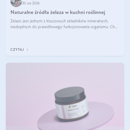
30 cze 2026
Naturalne źródła żelaza w kuchni roślinnej
Żelazo jest jednym z kluczowych składników mineralnych,
niezbędnym do prawidłowego funkcjonowania organizmu. Choć
często uważa się, że występuje głównie w produktach
odzwierzęcych, kuchnia roślinna oferuje wiele wartościowych
źródeł tego pierwiastka.
CZYTAJ