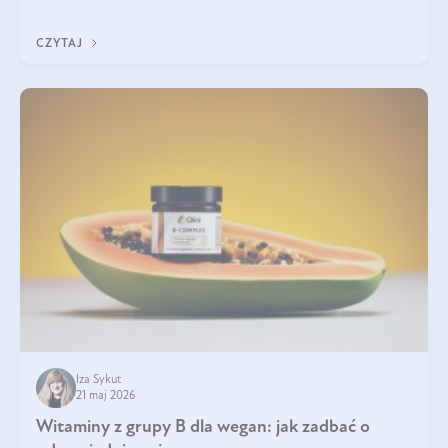
która sprawdza się najlepiej w praktyce. W tym artykule
przyglądamy się temu, jaka forma kreatyny jest najlepsza.
CZYTAJ
Iza Sykut
21 maj 2026
Witaminy z grupy B dla wegan: jak zadbać o