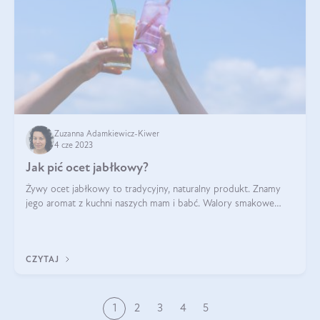
Zuzanna Adamkiewicz-Kiwer
4 cze 2023
Jak pić ocet jabłkowy?
Żywy ocet jabłkowy to tradycyjny, naturalny produkt. Znamy
jego aromat z kuchni naszych mam i babć. Walory smakowe
octu jabłkowego to jednak nie wszystko! Jakie są korzyści z
picia octu jabłkowego? Ja
CZYTAJ
1
2
3
4
5