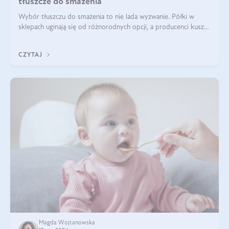
tłuszcze do smażenia
Wybór tłuszczu do smażenia to nie lada wyzwanie. Półki w
sklepach uginają się od różnorodnych opcji, a producenci kuszą
pięknymi etykietami. Decyzja jest trudna. Jaki olej do smażenia
wybrać? Lepsze b
CZYTAJ
Magda Wojtanowska