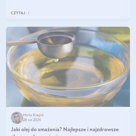
wspiera przy walce z łupieżem i ŁZS, zamyka nawilżenie we
wnętrzu włosa. Brzmi ekskl
CZYTAJ
Maria Knapik
28 sie 2024
Jaki olej do smażenia? Najlepsze i najzdrowsze