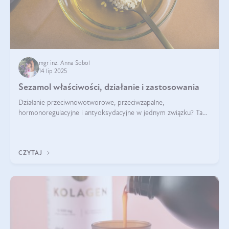
mgr inż. Anna Sobol
14 lip 2025
Sezamol właściwości, działanie i zastosowania
Działanie przeciwnowotworowe, przeciwzapalne,
hormonoregulacyjne i antyoksydacyjne w jednym związku? Tak
— to właśnie natura sezamolu, który obecny jest w oleju
sezamowym. Dowiedz się, dlaczego warto wprowadzić go do
swojej diety — być może to pierwsza ok
CZYTAJ