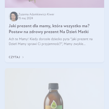
Zuzanna Adamkiewicz-Kiwer
15 maj 2024
Jaki prezent dla mamy, która wszystko ma?
Postaw na zdrowy prezent Na Dzień Matki
Ach te Mamy! Kiedy dorosłe dziecko pyta “jaki prezent na
Dzień Mamy sprawi Ci przyjemność?”, Mamy zwykle
odpowiadają ”Ja już wszystko mam!”. Co roku to samo. Jak
więc wybrać zdrowy prezent na Dzień Ma
CZYTAJ