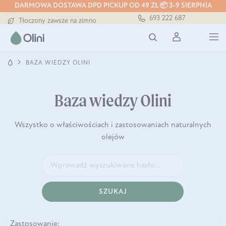
DARMOWA DOSTAWA DPD PICKUP OD 49 ZŁ 📦 3-9 SIERPNIA
Darmowa dostawa od 199 zł
693 222 687
Tłoczony zawsze na zimno
Bezpieczna dostawa od 7,49 zł
Darmowa dostawa od 199 zł
Tłoczony zawsze na zimno
BAZA WIEDZY OLINI
Baza wiedzy Olini
Wszystko o właściwościach i zastosowaniach naturalnych
olejów
SZUKAJ
Zastosowanie: