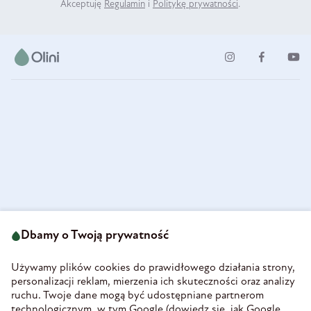
Akceptuję
Regulamin
i
Politykę prywatności
.
ul. Strzegomska 49
693 222 687
58-160 Świebodzice
Dbamy o Twoją prywatność
sklep@olini.pl
Polska
NIP 8860027066
Używamy plików cookies do prawidłowego działania strony,
REGON 890213034
personalizacji reklam, mierzenia ich skuteczności oraz analizy
ruchu. Twoje dane mogą być udostępniane partnerom
INFORMACJE
technologicznym, w tym Google (
dowiedz się, jak Google