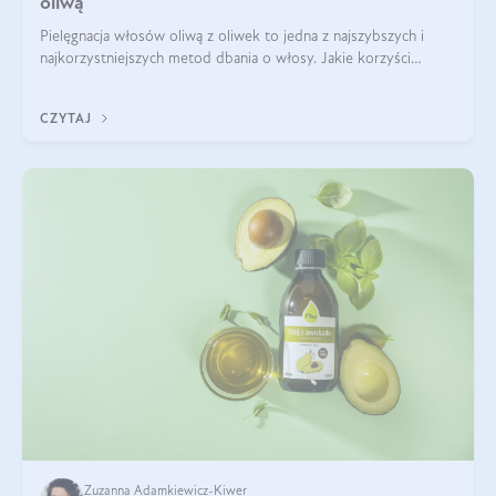
oliwą
Pielęgnacja włosów oliwą z oliwek to jedna z najszybszych i
najkorzystniejszych metod dbania o włosy. Jakie korzyści
przyniesie oliwa z oliwek na włosy? Czy można olejować włosy
oliwą z oliwek? Za w
CZYTAJ
Zuzanna Adamkiewicz-Kiwer