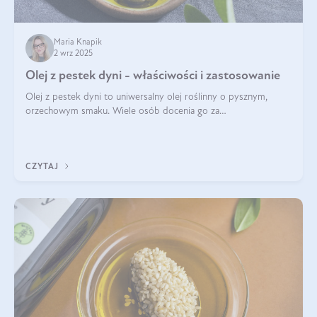
Maria Knapik
2 wrz 2025
Olej z pestek dyni - właściwości i zastosowanie
Olej z pestek dyni to uniwersalny olej roślinny o pysznym,
orzechowym smaku. Wiele osób docenia go za
wszechstronność, bo przydaje się zarówno w kuchni, jak i w
pielęgnacji. Często wykorzystuje się go
CZYTAJ