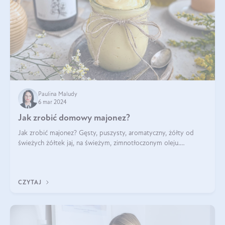
Paulina Maludy
6 mar 2024
Jak zrobić domowy majonez?
Jak zrobić majonez? Gęsty, puszysty, aromatyczny, żółty od
świeżych żółtek jaj, na świeżym, zimnotłoczonym oleju.
Najlepszy! Tutaj podrzucamy wam przepisy na majonez
domowy, w kilku (nawet dość zaskak
CZYTAJ