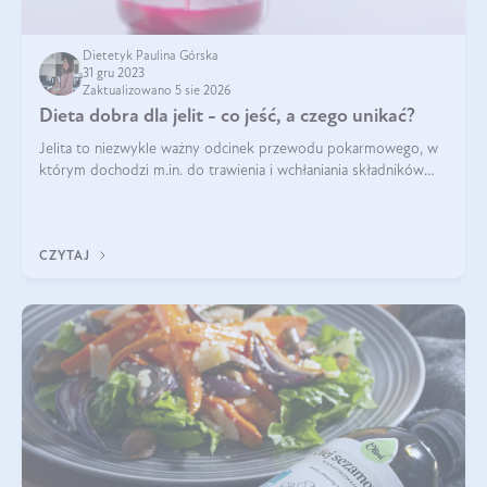
Dietetyk Paulina Górska
31 gru 2023
Zaktualizowano 5 sie 2026
Dieta dobra dla jelit - co jeść, a czego unikać?
Jelita to niezwykle ważny odcinek przewodu pokarmowego, w
którym dochodzi m.in. do trawienia i wchłaniania składników
pokarmowych. Nic więc dziwnego, że gdy zaczyna szwankować
pojawiają się wzdęcia,
CZYTAJ