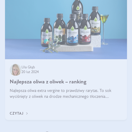
Ula Głąb
20 lut 2024
Najlepsza oliwa z oliwek – ranking
Najlepsza oliwa extra vergine to prawdziwy rarytas. To sok
wyciśnięty z oliwek na drodze mechanicznego tłoczenia.
Pochodzenie oliwy, proces produkcji, doświadczenie
pracowników, gleba, temperatura, sł
CZYTAJ