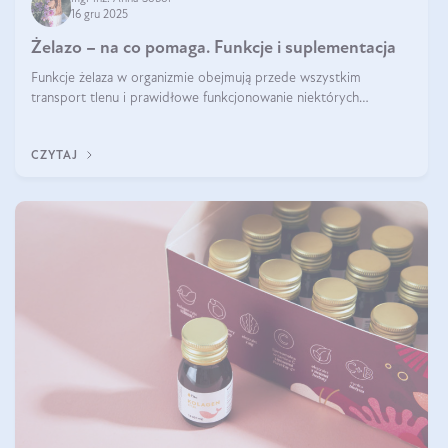
16 gru 2025
Żelazo – na co pomaga. Funkcje i suplementacja
Funkcje żelaza w organizmie obejmują przede wszystkim
transport tlenu i prawidłowe funkcjonowanie niektórych
enzymów. Żelazo odpowiada też za działanie układu
immunologicznego i nerwowego, szczególnie na wczesnym
CZYTAJ
etapie życia.