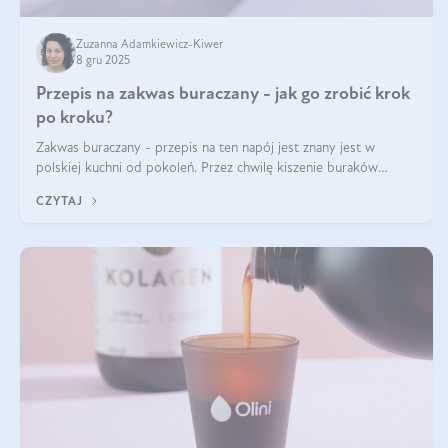
Zuzanna Adamkiewicz-Kiwer
8 gru 2025
Przepis na zakwas buraczany - jak go zrobić krok
po kroku?
Zakwas buraczany - przepis na ten napój jest znany jest w
polskiej kuchni od pokoleń. Przez chwilę kiszenie buraków
czerwonych zostało zapomniane, by w ostatnim czasie powrócić
CZYTAJ
na fali popularności na