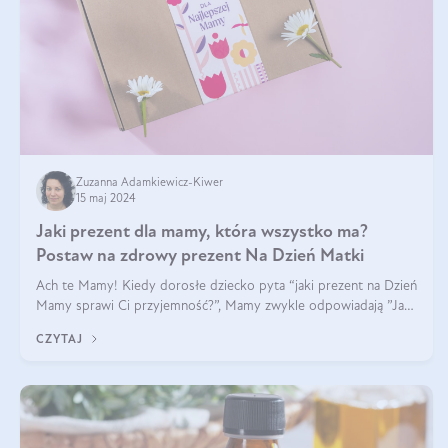
Zuzanna Adamkiewicz-Kiwer
15 maj 2024
Jaki prezent dla mamy, która wszystko ma?
Postaw na zdrowy prezent Na Dzień Matki
Ach te Mamy! Kiedy dorosłe dziecko pyta “jaki prezent na Dzień
Mamy sprawi Ci przyjemność?”, Mamy zwykle odpowiadają ”Ja
już wszystko mam!”. Co roku to samo. Jak więc wybrać zdrowy
CZYTAJ
prezent na Dzień Ma