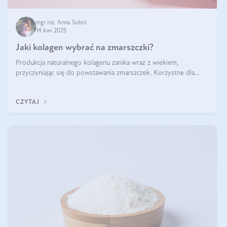
mgr inż. Anna Sobol
14 kwi 2025
Jaki kolagen wybrać na zmarszczki?
Produkcja naturalnego kolagenu zanika wraz z wiekiem,
przyczyniając się do powstawania zmarszczek. Korzystne dla
skóry efekty stosowania kolagenu w formie preparatów
doustnych potwierdzone zostały przez badania naukowe.
CZYTAJ