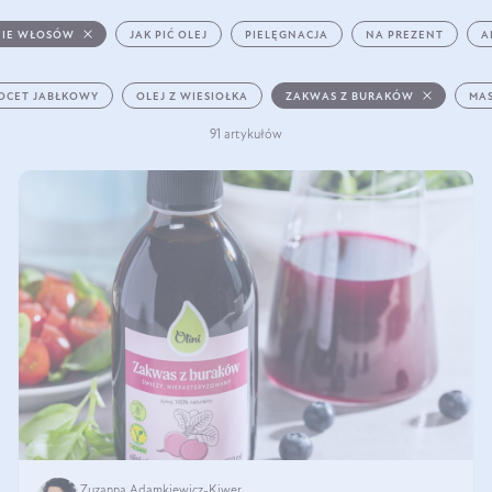
IE WŁOSÓW
JAK PIĆ OLEJ
PIELĘGNACJA
NA PREZENT
A
OCET JABŁKOWY
OLEJ Z WIESIOŁKA
ZAKWAS Z BURAKÓW
MAS
91 artykułów
Zuzanna Adamkiewicz-Kiwer