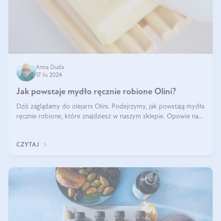
Anna Duda
17 lis 2024
Jak powstaje mydło ręcznie robione Olini?
Dziś zaglądamy do olejarni Olini. Podejrzymy, jak powstają mydła
ręcznie robione, które znajdziesz w naszym sklepie. Opowie nam
o tym Ela, do której należy produkcja mydła w Olini.
CZYTAJ