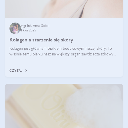
mgr inż. Anna Sobol
1 kwi 2025
Kolagen a starzenie się skóry
Kolagen jest głównym białkiem budulcowym naszej skóry. To
właśnie temu białku nasz największy organ zawdzięcza zdrowy
wygląd, odpowiednie nawilżenie i prawidłowe funkcjonowanie.tt
CZYTAJ