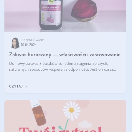
Justyna Ćwierz
10 lis 2024
Zakwas buraczany — właściwości i zastosowanie
Domowy zakwas z buraków to jeden z najgenialniejszych,
naturalnych sposobów wspierania odporności. Jest on coraz
częstszym elementem diety wielu z Was. Naturalny zakwas
buraczany zachowuje pełnię sw
CZYTAJ