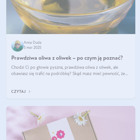
Anna Duda
5 mar 2025
Prawdziwa oliwa z oliwek – po czym ją poznać?
Chodzi Ci po głowie pyszna, prawdziwa oliwa z oliwek, ale
obawiasz się trafić na podróbkę? Skąd masz mieć pewność, że
produkt, który kupujesz, powstał z owoców z oliwnych gajów?
A do tego jest śwież
CZYTAJ