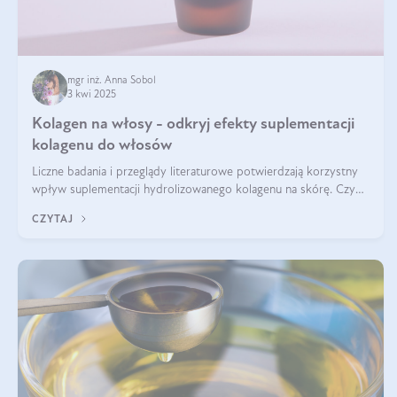
mgr inż. Anna Sobol
3 kwi 2025
Kolagen na włosy - odkryj efekty suplementacji
kolagenu do włosów
Liczne badania i przeglądy literaturowe potwierdzają korzystny
wpływ suplementacji hydrolizowanego kolagenu na skórę. Czy
tak samo jest w przypadku włosów?
CZYTAJ