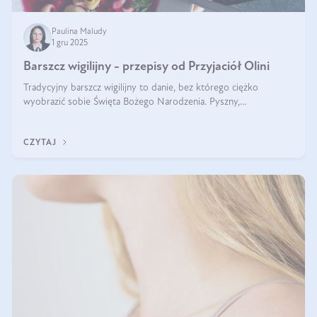
Paulina Maludy
1 gru 2025
Barszcz wigilijny - przepisy od Przyjaciół Olini
Tradycyjny barszcz wigilijny to danie, bez którego ciężko
wyobrazić sobie Święta Bożego Narodzenia. Pyszny,
aromatyczny, esencjonalny, pachnący grzybami, o pięknym
klarownym kolorze. W czym tkwi tajem
CZYTAJ