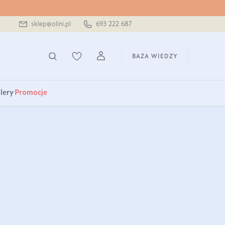
sklep@olini.pl
693 222 687
BAZA WIEDZY
lery
Promocje