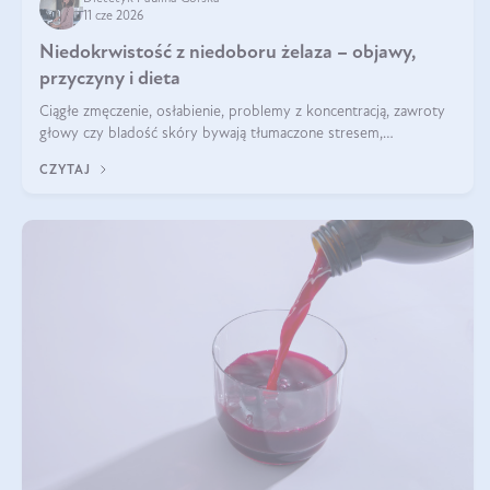
11 cze 2026
Niedokrwistość z niedoboru żelaza – objawy,
przyczyny i dieta
Ciągłe zmęczenie, osłabienie, problemy z koncentracją, zawroty
głowy czy bladość skóry bywają tłumaczone stresem,
przepracowaniem lub niedoborem snu. Tymczasem ich przyczyną
CZYTAJ
może być niedokrwistość z niedoboru żelaza.