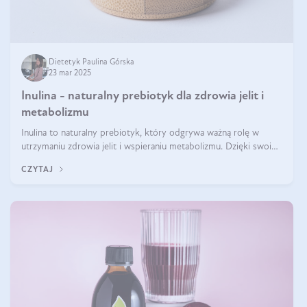
Dietetyk Paulina Górska
23 mar 2025
Inulina - naturalny prebiotyk dla zdrowia jelit i
metabolizmu
Inulina to naturalny prebiotyk, który odgrywa ważną rolę w
utrzymaniu zdrowia jelit i wspieraniu metabolizmu. Dzięki swoim
właściwościom wspomaga rozwój dobroczynnych bakterii
CZYTAJ
jelitowych, co ma pozy