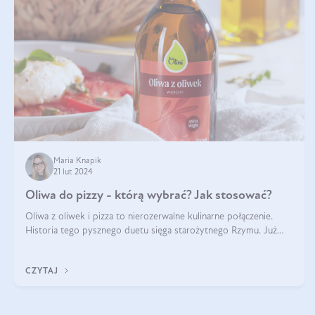
Maria Knapik
21 lut 2024
Oliwa do pizzy - którą wybrać? Jak stosować?
Oliwa z oliwek i pizza to nierozerwalne kulinarne połączenie.
Historia tego pysznego duetu sięga starożytnego Rzymu. Już
wtedy wypieki na cienkim cieście były popularnym elementem
menu, a oliwa stan
CZYTAJ