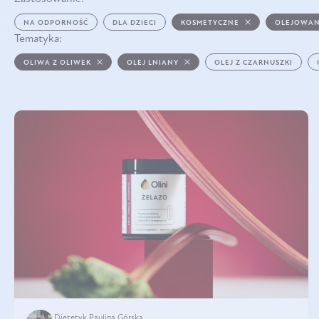
NA ODPORNOŚĆ
DLA DZIECI
KOSMETYCZNE
OLEJOWAN
Tematyka:
OLIWA Z OLIWEK
OLEJ LNIANY
OLEJ Z CZARNUSZKI
Dietetyk Paulina Górska