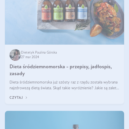
Dietetyk Paulina Górska
27 mar 2024
Dieta śródziemnomorska - przepisy, jadłospis,
zasady
Dieta śródziemnomorska już szósty raz z rzędu została wybrana
najzdrowszą dietą świata. Skąd takie wyróżnienie? Jakie są zalety
diety śródziemnomorskiej i jak wprowadzić jej zasady w życie?
CZYTAJ
Wszystko z