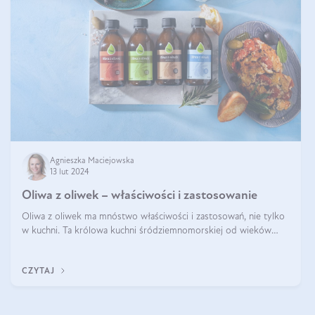
Agnieszka Maciejowska
13 lut 2024
Oliwa z oliwek – właściwości i zastosowanie
Oliwa z oliwek ma mnóstwo właściwości i zastosowań, nie tylko
w kuchni. Ta królowa kuchni śródziemnomorskiej od wieków
towarzyszy ludzkości, będąc nie tylko prozdrowotnym
uzupełnieniem diety, ale takż
CZYTAJ