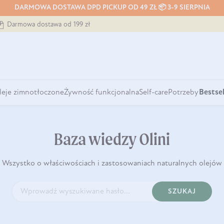
DARMOWA DOSTAWA DPD PICKUP OD 49 ZŁ 📦 3-9 SIERPNIA
Darmowa dostawa od 199 zł
leje zimnotłoczone
Żywność funkcjonalna
Self-care
Potrzeby
Bestsel
Baza wiedzy Olini
Wszystko o właściwościach i zastosowaniach naturalnych olejów
SZUKAJ