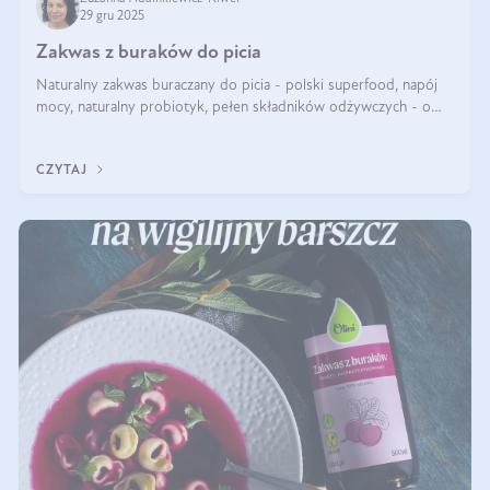
29 gru 2025
Zakwas z buraków do picia
Naturalny zakwas buraczany do picia - polski superfood, napój
mocy, naturalny probiotyk, pełen składników odżywczych - o
zakwasie z buraka mówi się w samych superlatywach. Niektórzy
z Was usłyszeli o
CZYTAJ