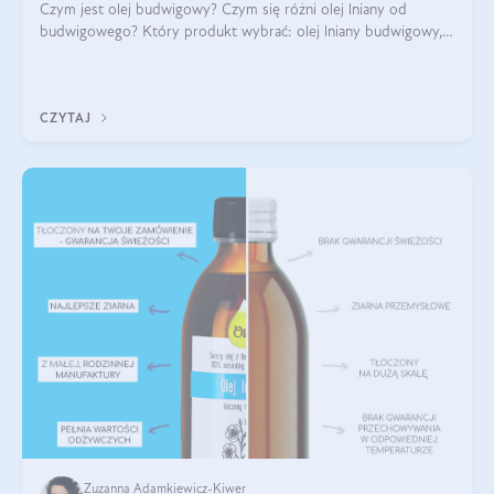
Czym jest olej budwigowy? Czym się różni olej lniany od
budwigowego? Który produkt wybrać: olej lniany budwigowy,
czy zwykły? Na co pomaga olej budwigowy? Poszukaj z nami
odpowiedzi popartych badani
CZYTAJ
Zuzanna Adamkiewicz-Kiwer