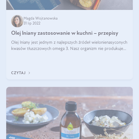
Magda Wojtanowska
31 lip 2022
Olej lniany zastosowanie w kuchni – przepisy
Olej lniany jest jednym z najlepszych źródeł wielonienasyconych
kwasów tłuszczowych omega 3. Nasz organizm nie produkuje
ich samoistnie. Dlatego warto ich dostarczać wraz z
pożywieniem. Bogatym źródłe
CZYTAJ