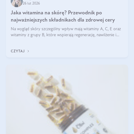
26 lut 2026
Jaka witamina na skórę? Przewodnik po
najważniejszych składnikach dla zdrowej cery
Na wygląd skóry szczególny wpływ mają witaminy A, C, E oraz
witaminy z grupy B, które wspierają regenerację, nawilżenie i
ochronę przed stresem oksydacyjnym. Odpowiednia podaż
tych witamin wspiera elastyczność skóry i jej naturalny blask.
CZYTAJ