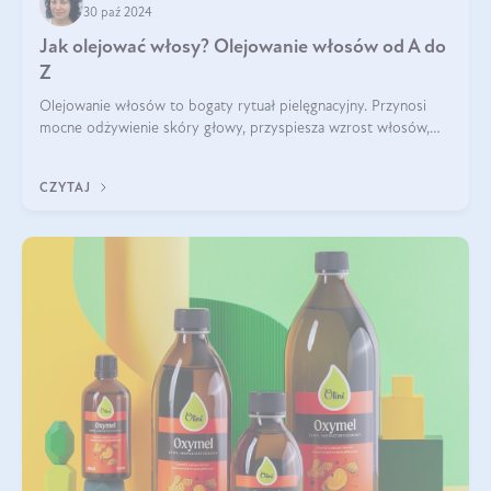
30 paź 2024
Jak olejować włosy? Olejowanie włosów od A do
Z
Olejowanie włosów to bogaty rytuał pielęgnacyjny. Przynosi
mocne odżywienie skóry głowy, przyspiesza wzrost włosów,
wspiera przy walce z łupieżem i ŁZS, zamyka nawilżenie we
wnętrzu włosa. Brzmi ekskl
CZYTAJ