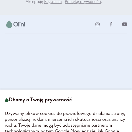
Akceptuję
Regulamin
i
Politykę prywatności
.
ul. Strzegomska 49
693 222 687
58-160 Świebodzice
Dbamy o Twoją prywatność
sklep@olini.pl
Polska
NIP 8860027066
Używamy plików cookies do prawidłowego działania strony,
REGON 890213034
personalizacji reklam, mierzenia ich skuteczności oraz analizy
ruchu. Twoje dane mogą być udostępniane partnerom
INFORMACJE
technologicznym, w tym Google (
dowiedz się, jak Google