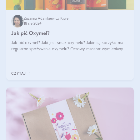
Zuzanna Adamkiewicz-Kiwer
18 sie 2024
Jak pić Oxymel?
Jak pić oxymel? Jaki jest smak oxymelu? Jakie są korzyści ma
regularne spożywanie oxymelu? Octowy macerat wymieniany
był jak lek już w renesansowych farmakopeach. Obecnie wraca
do łask. Nie mogło zabr
CZYTAJ