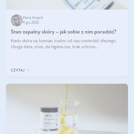
Maria Knapik
4 gru 2025
Stan zapalny skóry – jak sobie z nim poradzić?
Kiedy skóra się buntuje, trudno od razu stwierdzić dlaczego.
Uboga dieta, stres, zła higiena snu, brak ochrony
przeciwsłonecznej – powodów nasilenia stanów zapalnych może
być wiele. Jak poradzić sobie z ich przyczynami i skutkami?
CZYTAJ