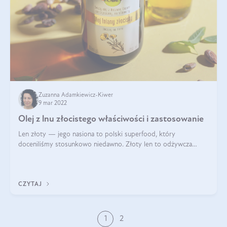
Zuzanna Adamkiewicz-Kiwer
9 mar 2022
Olej z lnu złocistego właściwości i zastosowanie
Len złoty — jego nasiona to polski superfood, który
doceniliśmy stosunkowo niedawno. Złoty len to odżywcza
bomba składająca się w połowie z cennego oleju, który jest
wyjątkowo bogaty w kwasy omega. Ol
CZYTAJ
1
2