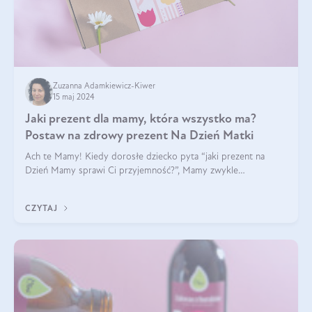
Zuzanna Adamkiewicz-Kiwer
15 maj 2024
Jaki prezent dla mamy, która wszystko ma?
Postaw na zdrowy prezent Na Dzień Matki
Ach te Mamy! Kiedy dorosłe dziecko pyta “jaki prezent na
Dzień Mamy sprawi Ci przyjemność?”, Mamy zwykle
odpowiadają ”Ja już wszystko mam!”. Co roku to samo. Jak
więc wybrać zdrowy prezent na Dzień Ma
CZYTAJ