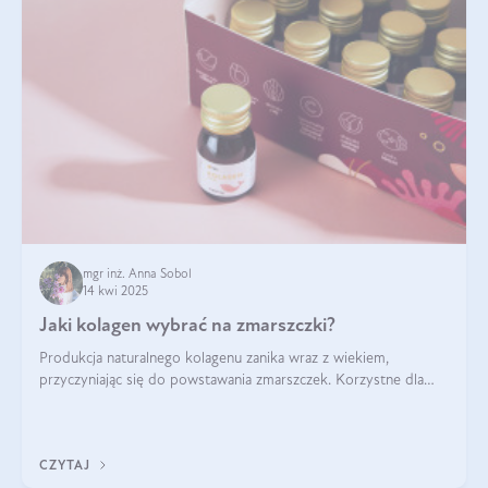
mgr inż. Anna Sobol
14 kwi 2025
Jaki kolagen wybrać na zmarszczki?
Produkcja naturalnego kolagenu zanika wraz z wiekiem,
przyczyniając się do powstawania zmarszczek. Korzystne dla
skóry efekty stosowania kolagenu w formie preparatów
doustnych potwierdzone zostały przez badania naukowe.
CZYTAJ