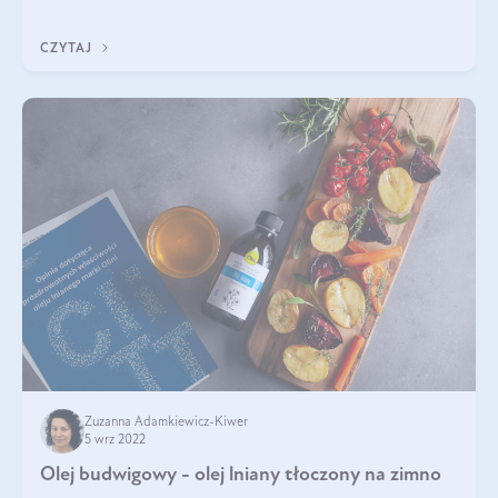
imponujący. Jest to len złocisty nazywany także siemieniem
lnianym. Produkt, który
CZYTAJ
Zuzanna Adamkiewicz-Kiwer
5 wrz 2022
Olej budwigowy - olej lniany tłoczony na zimno