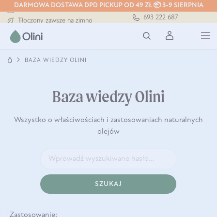
DARMOWA DOSTAWA DPD PICKUP OD 49 ZŁ 📦 3-9 SIERPNIA
Darmowa dostawa od 199 zł
693 222 687
Tłoczony zawsze na zimno
Bezpieczna dostawa od 7,49 zł
Darmowa dostawa od 199 zł
Tłoczony zawsze na zimno
BAZA WIEDZY OLINI
Baza wiedzy Olini
Wszystko o właściwościach i zastosowaniach naturalnych
olejów
SZUKAJ
Zastosowanie: