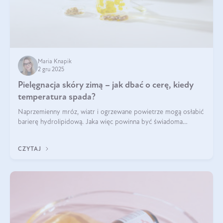
Maria Knapik
2 gru 2025
Pielęgnacja skóry zimą – jak dbać o cerę, kiedy
temperatura spada?
Naprzemienny mróz, wiatr i ogrzewane powietrze mogą osłabić
barierę hydrolipidową. Jaka więc powinna być świadoma
pielęgnacja w okresie chłodnych miesięcy?
CZYTAJ