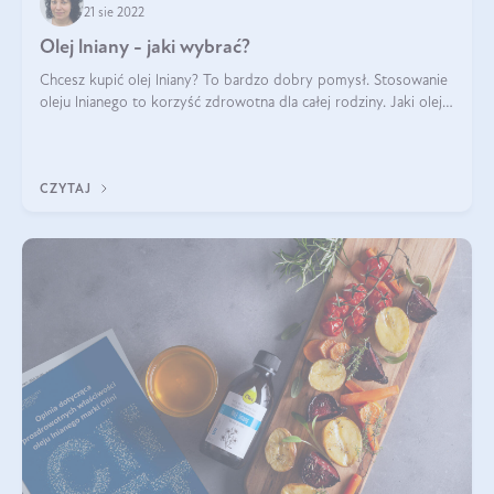
21 sie 2022
Olej lniany - jaki wybrać?
Chcesz kupić olej lniany? To bardzo dobry pomysł. Stosowanie
oleju lnianego to korzyść zdrowotna dla całej rodziny. Jaki olej
lniany wybrać? Na co zwrócić uwagę? Olej lniany to produkt
wrażliwy. W t
CZYTAJ