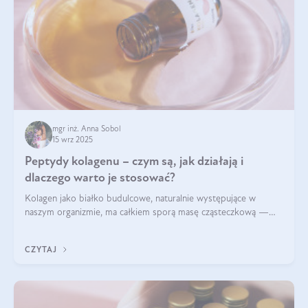
mgr inż. Anna Sobol
15 wrz 2025
Peptydy kolagenu – czym są, jak działają i
dlaczego warto je stosować?
Kolagen jako białko budulcowe, naturalnie występujące w
naszym organizmie, ma całkiem sporą masę cząsteczkową —
nawet do 300 kDa. Jeśli chcielibyśmy suplementować go w tej
formie, byłby trudno strawialny. Aby był lepiej przyswajalny i
CZYTAJ
bardziej biodostępny