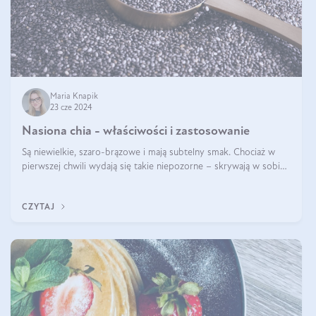
Maria Knapik
23 cze 2024
Nasiona chia - właściwości i zastosowanie
Są niewielkie, szaro-brązowe i mają subtelny smak. Chociaż w
pierwszej chwili wydają się takie niepozorne – skrywają w sobie
wiele cennych właściwości. Nasion chia nie brakuje w dietach
celebrytów, sp
CZYTAJ