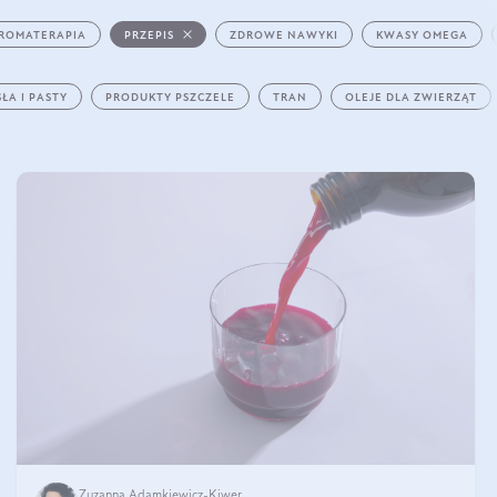
ROMATERAPIA
PRZEPIS
ZDROWE NAWYKI
KWASY OMEGA
ŁA I PASTY
PRODUKTY PSZCZELE
TRAN
OLEJE DLA ZWIERZĄT
Zuzanna Adamkiewicz-Kiwer