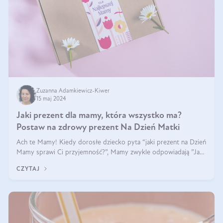
Zuzanna Adamkiewicz-Kiwer
15 maj 2024
Jaki prezent dla mamy, która wszystko ma?
Postaw na zdrowy prezent Na Dzień Matki
Ach te Mamy! Kiedy dorosłe dziecko pyta “jaki prezent na Dzień
Mamy sprawi Ci przyjemność?”, Mamy zwykle odpowiadają ”Ja
już wszystko mam!”. Co roku to samo. Jak więc wybrać zdrowy
CZYTAJ
prezent na Dzień Ma