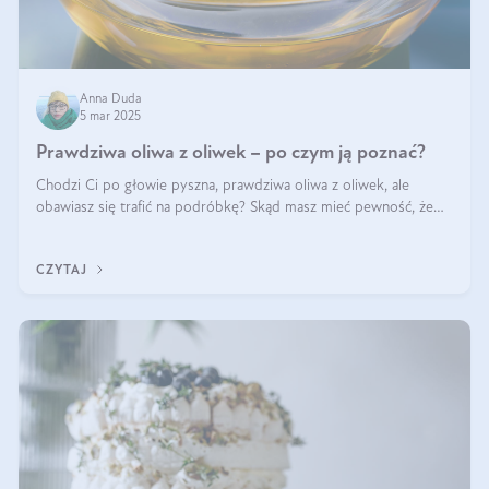
Anna Duda
5 mar 2025
Prawdziwa oliwa z oliwek – po czym ją poznać?
Chodzi Ci po głowie pyszna, prawdziwa oliwa z oliwek, ale
obawiasz się trafić na podróbkę? Skąd masz mieć pewność, że
produkt, który kupujesz, powstał z owoców z oliwnych gajów?
A do tego jest śwież
CZYTAJ