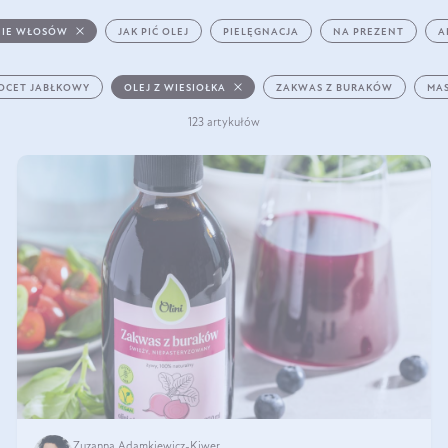
IE WŁOSÓW
JAK PIĆ OLEJ
PIELĘGNACJA
NA PREZENT
A
OCET JABŁKOWY
OLEJ Z WIESIOŁKA
ZAKWAS Z BURAKÓW
MAS
123 artykułów
Zuzanna Adamkiewicz-Kiwer