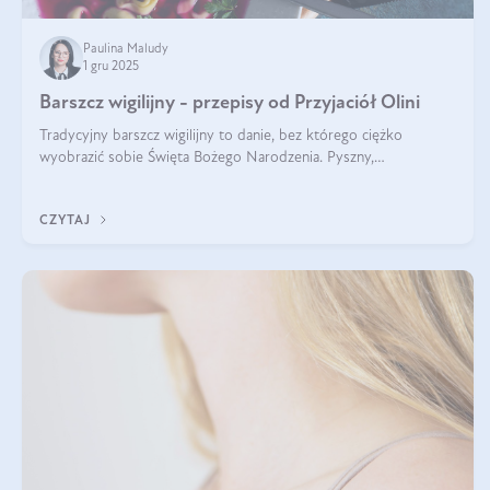
Paulina Maludy
1 gru 2025
Barszcz wigilijny - przepisy od Przyjaciół Olini
Tradycyjny barszcz wigilijny to danie, bez którego ciężko
wyobrazić sobie Święta Bożego Narodzenia. Pyszny,
aromatyczny, esencjonalny, pachnący grzybami, o pięknym
klarownym kolorze. W czym tkwi tajem
CZYTAJ