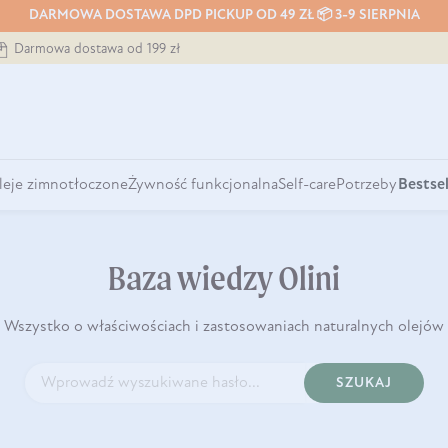
DARMOWA DOSTAWA DPD PICKUP OD 49 ZŁ 📦 3-9 SIERPNIA
Darmowa dostawa od 199 zł
leje zimnotłoczone
Żywność funkcjonalna
Self-care
Potrzeby
Bestsel
Baza wiedzy Olini
Wszystko o właściwościach i zastosowaniach naturalnych olejów
SZUKAJ