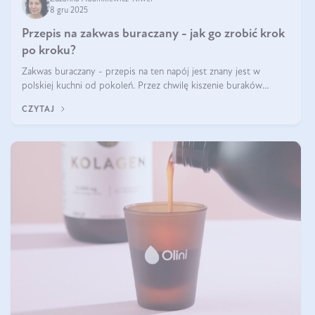
8 gru 2025
Przepis na zakwas buraczany - jak go zrobić krok
po kroku?
Zakwas buraczany - przepis na ten napój jest znany jest w
polskiej kuchni od pokoleń. Przez chwilę kiszenie buraków
czerwonych zostało zapomniane, by w ostatnim czasie powrócić
CZYTAJ
na fali popularności na