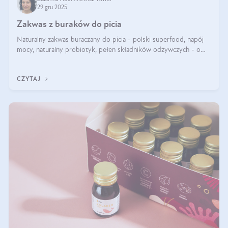
29 gru 2025
Zakwas z buraków do picia
Naturalny zakwas buraczany do picia - polski superfood, napój
mocy, naturalny probiotyk, pełen składników odżywczych - o
zakwasie z buraka mówi się w samych superlatywach. Niektórzy
z Was usłyszeli o
CZYTAJ