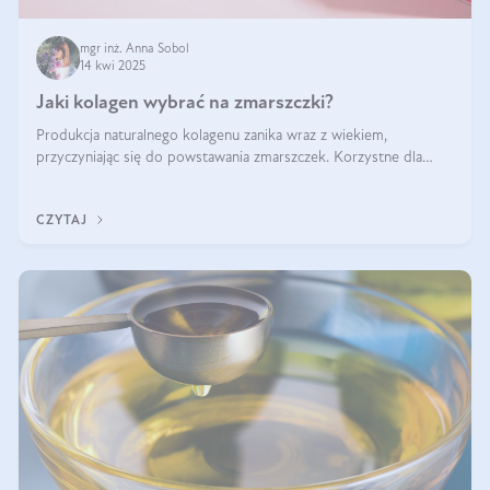
mgr inż. Anna Sobol
14 kwi 2025
Jaki kolagen wybrać na zmarszczki?
Produkcja naturalnego kolagenu zanika wraz z wiekiem,
przyczyniając się do powstawania zmarszczek. Korzystne dla
skóry efekty stosowania kolagenu w formie preparatów
doustnych potwierdzone zostały przez badania naukowe.
CZYTAJ