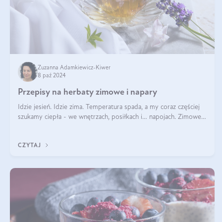
Zuzanna Adamkiewicz-Kiwer
8 paź 2024
Przepisy na herbaty zimowe i napary
Idzie jesień. Idzie zima. Temperatura spada, a my coraz częściej
szukamy ciepła - we wnętrzach, posiłkach i… napojach. Zimowe
herbaty to sposób na odporność, rozgrzewkę i ukojenie. Aby
delektować si
CZYTAJ