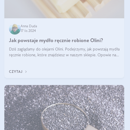
Anna Duda
17 lis 2024
Jak powstaje mydło ręcznie robione Olini?
Dziś zaglądamy do olejarni Olini. Podejrzymy, jak powstają mydła
ręcznie robione, które znajdziesz w naszym sklepie. Opowie nam
o tym Ela, do której należy produkcja mydła w Olini.
CZYTAJ