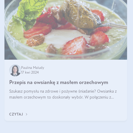
Paulina Maludy
17 kwi 2024
Przepis na owsiankę z masłem orzechowym
Szukasz pomysłu na zdrowe i pożywne śniadanie? Owsianka z
masłem orzechowym to doskonały wybór. W połączeniu z
dodatkami takimi jak banany, orzechy i syrop klonowy, stworzy
idealną kombinację smaków o
CZYTAJ