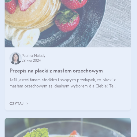
Paulina Maludy
28 kwi 2024
Przepis na placki z masłem orzechowym
Jeśli jesteś fanem słodkich i sycących przekąsek, to placki z
masłem orzechowym są idealnym wyborem dla Ciebie! Te
pyszne placuszki, idealne na śniadanie lub podwieczorek z
pewnością dostarczą Ci ener
CZYTAJ