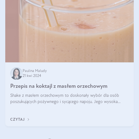
Paulina Maludy
21 kwi 2024
Przepis na koktajl z masłem orzechowym
Shake z masłem orzechowym to doskonały wybór dla osób
poszukujących pożywnego i sycącego napoju. Jego wysoka
zawartość białka sprawia, że jest idealnym uzupełnieniem diety,
szczególnie dla osób aktywn
CZYTAJ