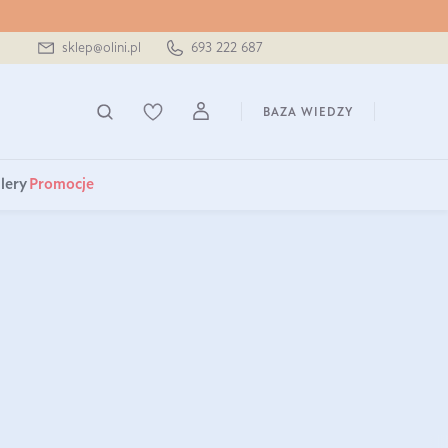
sklep@olini.pl
693 222 687
BAZA WIEDZY
lery
Promocje