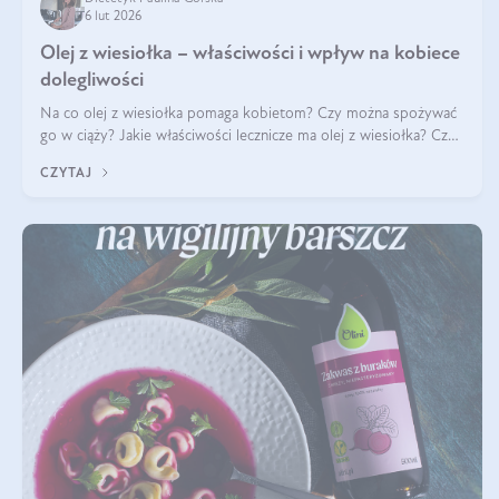
6 lut 2026
Olej z wiesiołka – właściwości i wpływ na kobiece
dolegliwości
Na co olej z wiesiołka pomaga kobietom? Czy można spożywać
go w ciąży? Jakie właściwości lecznicze ma olej z wiesiołka? Czy
jego skuteczność potwierdzają badania? Ile trzeba czekać na
CZYTAJ
efekty? Jaka jes