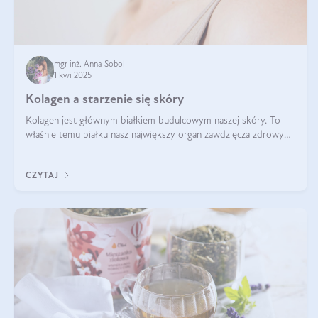
mgr inż. Anna Sobol
1 kwi 2025
Kolagen a starzenie się skóry
Kolagen jest głównym białkiem budulcowym naszej skóry. To
właśnie temu białku nasz największy organ zawdzięcza zdrowy
wygląd, odpowiednie nawilżenie i prawidłowe funkcjonowanie.tt
CZYTAJ