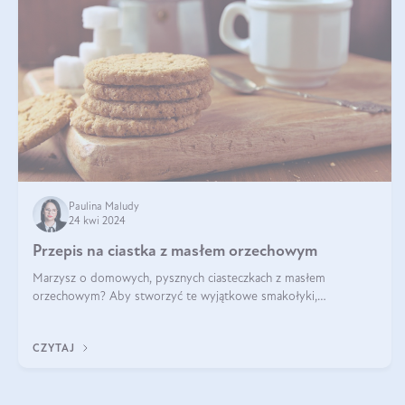
Paulina Maludy
24 kwi 2024
Przepis na ciastka z masłem orzechowym
Marzysz o domowych, pysznych ciasteczkach z masłem
orzechowym? Aby stworzyć te wyjątkowe smakołyki,
potrzebujesz kilku prostych składników takich jak masło
orzechowe, jajko, kawałki orzechów, mąka psz
CZYTAJ