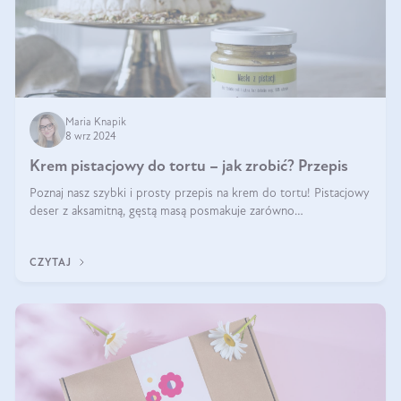
Maria Knapik
8 wrz 2024
Krem pistacjowy do tortu – jak zrobić? Przepis
Poznaj nasz szybki i prosty przepis na krem do tortu! Pistacjowy
deser z aksamitną, gęstą masą posmakuje zarówno
domownikom, jak i gościom. Dzięki niemu każdy kawałek ciasta
będzie prawdziwą ucztą dla
CZYTAJ