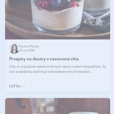
Paulina Maludy
23 cze 2024
Przepisy na desery z nasionami chia
Chia to popularna nazwa drobnych nasion szałwii hiszpańskiej. Są
one prawdziwą skarbnicą wielonienasyconych kwasów
tłuszczowych, białka, witamin i minerałów. W ostatnich latach ich
stosowanie stało si
CZYTAJ