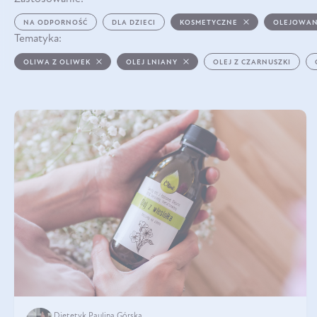
NA ODPORNOŚĆ
DLA DZIECI
KOSMETYCZNE
OLEJOWAN
Tematyka:
OLIWA Z OLIWEK
OLEJ LNIANY
OLEJ Z CZARNUSZKI
Dietetyk Paulina Górska