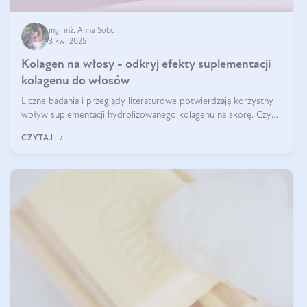
mgr inż. Anna Sobol
3 kwi 2025
Kolagen na włosy - odkryj efekty suplementacji
kolagenu do włosów
Liczne badania i przeglądy literaturowe potwierdzają korzystny
wpływ suplementacji hydrolizowanego kolagenu na skórę. Czy
tak samo jest w przypadku włosów?
CZYTAJ