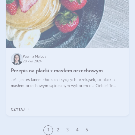
Paulina Maludy
28 kwi 2024
Przepis na placki z masłem orzechowym
Jeśli jesteś fanem słodkich i sycących przekąsek, to placki z
masłem orzechowym są idealnym wyborem dla Ciebie! Te
pyszne placuszki, idealne na śniadanie lub podwieczorek z
pewnością dostarczą Ci ener
CZYTAJ
1
2
3
4
5