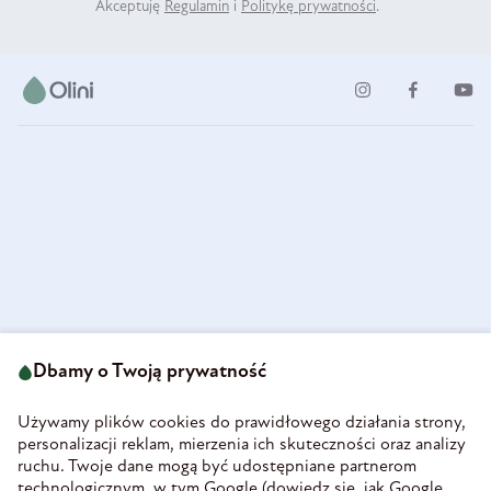
Akceptuję
Regulamin
i
Politykę prywatności
.
ul. Strzegomska 49
693 222 687
58-160 Świebodzice
Dbamy o Twoją prywatność
sklep@olini.pl
Polska
NIP 8860027066
Używamy plików cookies do prawidłowego działania strony,
REGON 890213034
personalizacji reklam, mierzenia ich skuteczności oraz analizy
ruchu. Twoje dane mogą być udostępniane partnerom
INFORMACJE
technologicznym, w tym Google (
dowiedz się, jak Google