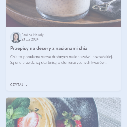
Paulina Maludy
23 cze 2024
Przepisy na desery z nasionami chia
Chia to popularna nazwa drobnych nasion szałwii hiszpańskiej.
Są one prawdziwą skarbnicą wielonienasyconych kwasów
tłuszczowych, białka, witamin i minerałów. W ostatnich latach ich
stosowanie stało si
CZYTAJ