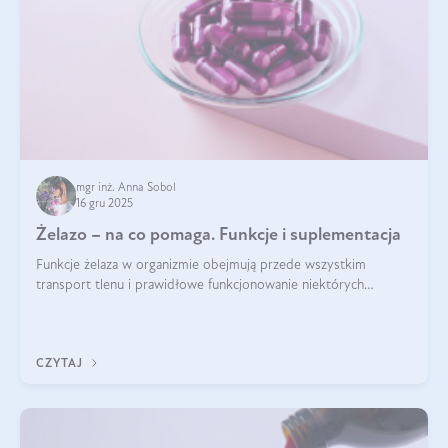
mgr inż. Anna Sobol
16 gru 2025
Żelazo – na co pomaga. Funkcje i suplementacja
Funkcje żelaza w organizmie obejmują przede wszystkim
transport tlenu i prawidłowe funkcjonowanie niektórych
enzymów. Żelazo odpowiada też za działanie układu
immunologicznego i nerwowego, szczególnie na wczesnym
etapie życia.
CZYTAJ