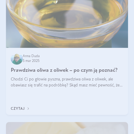
Anna Duda
5 mar 2025
Prawdziwa oliwa z oliwek – po czym ją poznać?
Chodzi Ci po głowie pyszna, prawdziwa oliwa z oliwek, ale
obawiasz się trafić na podróbkę? Skąd masz mieć pewność, że
produkt, który kupujesz, powstał z owoców z oliwnych gajów?
A do tego jest śwież
CZYTAJ