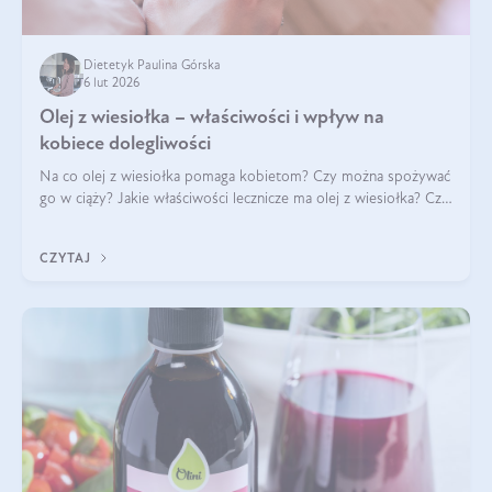
Dietetyk Paulina Górska
6 lut 2026
Olej z wiesiołka – właściwości i wpływ na
kobiece dolegliwości
Na co olej z wiesiołka pomaga kobietom? Czy można spożywać
go w ciąży? Jakie właściwości lecznicze ma olej z wiesiołka? Czy
jego skuteczność potwierdzają badania? Ile trzeba czekać na
efekty? Jaka jes
CZYTAJ