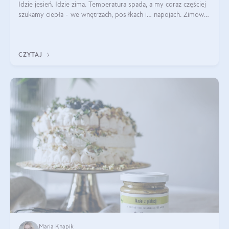
Idzie jesień. Idzie zima. Temperatura spada, a my coraz częściej
szukamy ciepła - we wnętrzach, posiłkach i… napojach. Zimowe
herbaty to sposób na odporność, rozgrzewkę i ukojenie. Aby
delektować si
CZYTAJ
Maria Knapik