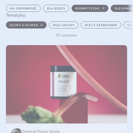
NA ODPORNOŚĆ
DLA DZIECI
KOSMETYCZNE
OLEJOWAN
Tematyka:
OLIWA Z OLIWEK
OLEJ LNIANY
OLEJ Z CZARNUSZKI
OC
117 artykułów
Dietetyk Paulina Górska