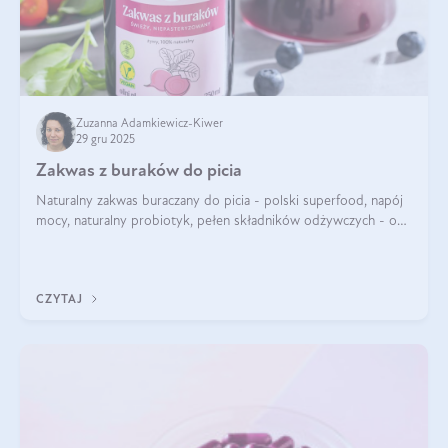
Zuzanna Adamkiewicz-Kiwer
29 gru 2025
Zakwas z buraków do picia
Naturalny zakwas buraczany do picia - polski superfood, napój
mocy, naturalny probiotyk, pełen składników odżywczych - o
zakwasie z buraka mówi się w samych superlatywach. Niektórzy
z Was usłyszeli o
CZYTAJ