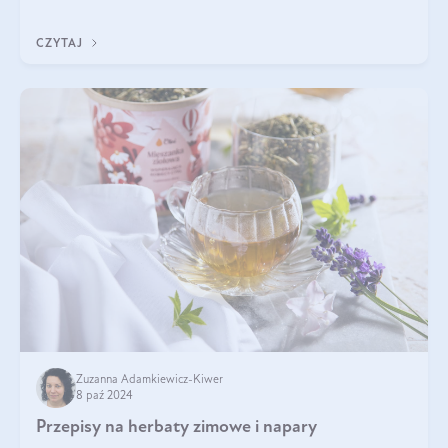
częstszym elementem diety wielu z Was. Naturalny zakwas
buraczany zachowuje pełnię sw
CZYTAJ
Zuzanna Adamkiewicz-Kiwer
8 paź 2024
Przepisy na herbaty zimowe i napary