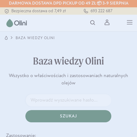
DARMOWA DOSTAWA DPD PICKUP OD 49 ZŁ 📦 3-9 SIERPNIA
Tłoczony zawsze na zimno
693 222 687
Bezpieczna dostawa od 7,49 zł
Darmowa dostawa od 199 zł
Tłoczony zawsze na zimno
BAZA WIEDZY OLINI
Baza wiedzy Olini
Wszystko o właściwościach i zastosowaniach naturalnych
olejów
SZUKAJ
Zastosowanie: