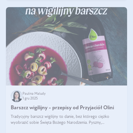
Paulina Maludy
1 gru 2025
Barszcz wigilijny - przepisy od Przyjaciół Olini
Tradycyjny barszcz wigilijny to danie, bez którego ciężko
wyobrazić sobie Święta Bożego Narodzenia. Pyszny,
aromatyczny, esencjonalny, pachnący grzybami, o pięknym