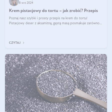
8 wrz 2024
Krem pistacjowy do tortu – jak zrobić? Przepis
Poznaj nasz szybki i prosty przepis na krem do tortu!
Pistacjowy deser z aksamitną, gęstą masą posmakuje zarówno
domownikom, jak i gościom. Dzięki niemu każdy kawałek ciasta
będzie prawdziwą ucztą dla
CZYTAJ