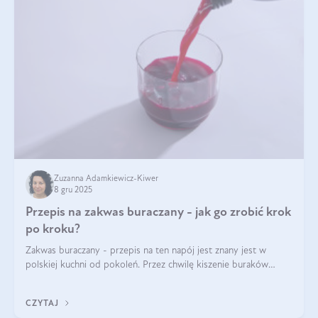
Zuzanna Adamkiewicz-Kiwer
8 gru 2025
Przepis na zakwas buraczany - jak go zrobić krok
po kroku?
Zakwas buraczany - przepis na ten napój jest znany jest w
polskiej kuchni od pokoleń. Przez chwilę kiszenie buraków
czerwonych zostało zapomniane, by w ostatnim czasie powrócić
na fali popularności na
CZYTAJ