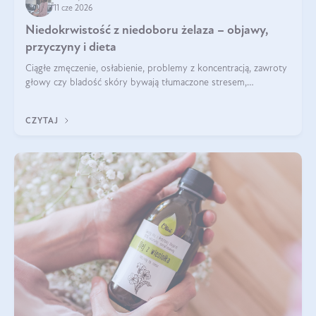
11 cze 2026
Niedokrwistość z niedoboru żelaza – objawy,
przyczyny i dieta
Ciągłe zmęczenie, osłabienie, problemy z koncentracją, zawroty
głowy czy bladość skóry bywają tłumaczone stresem,
przepracowaniem lub niedoborem snu. Tymczasem ich
przyczyną może być niedokrwistość z niedoboru żelaza.
CZYTAJ