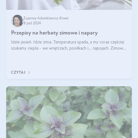
Zuzanna Adamkiewicz-Kiwer
8 paź 2024
Przepisy na herbaty zimowe i napary
Idzie jesień. Idzie zima. Temperatura spada, a my coraz częściej
szukamy ciepła - we wnętrzach, posiłkach i… napojach. Zimowe
herbaty to sposób na odporność, rozgrzewkę i ukojenie. Aby
delektować si
CZYTAJ