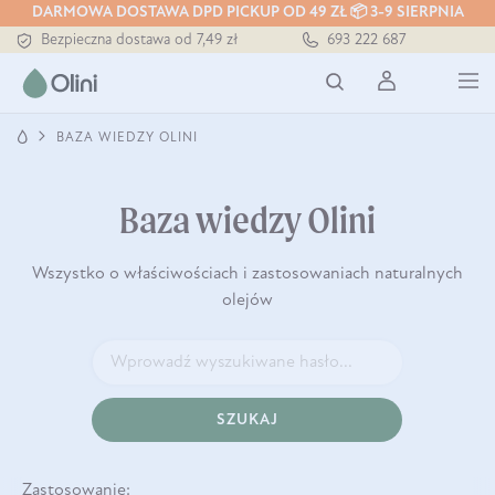
DARMOWA DOSTAWA DPD PICKUP OD 49 ZŁ 📦 3-9 SIERPNIA
Bezpieczna dostawa od 7,49 zł
693 222 687
Darmowa dostawa od 199 zł
Tłoczony zawsze na zimno
BAZA WIEDZY OLINI
Baza wiedzy Olini
Wszystko o właściwościach i zastosowaniach naturalnych
olejów
SZUKAJ
Zastosowanie: