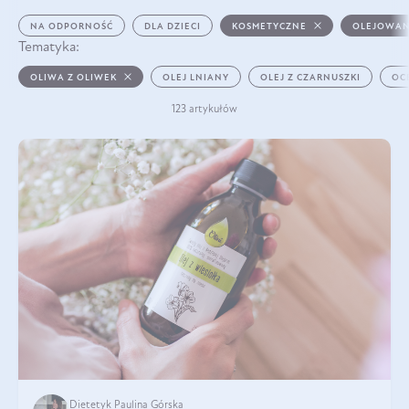
NA ODPORNOŚĆ
DLA DZIECI
KOSMETYCZNE
OLEJOWAN
Tematyka:
OLIWA Z OLIWEK
OLEJ LNIANY
OLEJ Z CZARNUSZKI
OC
123 artykułów
Dietetyk Paulina Górska