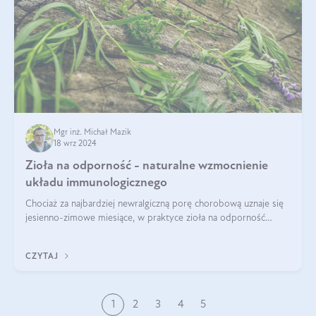
Mgr inż. Michał Mazik
18 wrz 2024
Zioła na odporność - naturalne wzmocnienie
układu immunologicznego
Chociaż za najbardziej newralgiczną porę chorobową uznaje się
jesienno-zimowe miesiące, w praktyce zioła na odporność
organizmu należy traktować jako całoroczne wsparcie. Dopiero
regularność w połąc
CZYTAJ
1
2
3
4
5