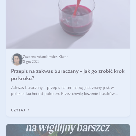
Zuzanna Adamkiewicz-Kiwer
8 gru 2025
Przepis na zakwas buraczany - jak go zrobić krok
po kroku?
Zakwas buraczany - przepis na ten napój jest znany jest w
polskiej kuchni od pokoleń. Przez chwilę kiszenie buraków
czerwonych zostało zapomniane, by w ostatnim czasie powrócić
na fali popularności na
CZYTAJ