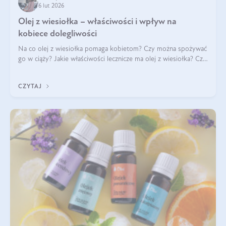
6 lut 2026
Olej z wiesiołka – właściwości i wpływ na
kobiece dolegliwości
Na co olej z wiesiołka pomaga kobietom? Czy można spożywać
go w ciąży? Jakie właściwości lecznicze ma olej z wiesiołka? Czy
jego skuteczność potwierdzają badania? Ile trzeba czekać na
efekty? Jaka jes
CZYTAJ