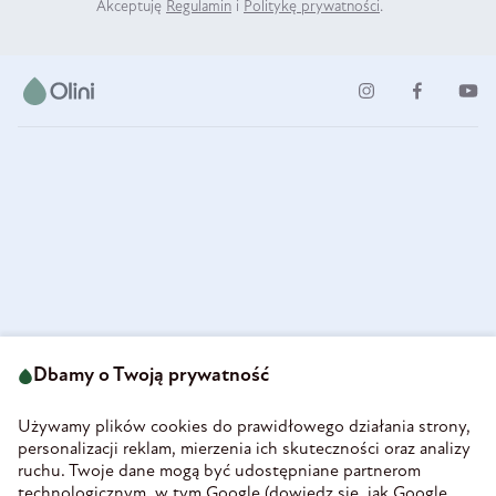
Akceptuję
Regulamin
i
Politykę prywatności
.
ul. Strzegomska 49
693 222 687
58-160 Świebodzice
Dbamy o Twoją prywatność
sklep@olini.pl
Polska
NIP 8860027066
Używamy plików cookies do prawidłowego działania strony,
REGON 890213034
personalizacji reklam, mierzenia ich skuteczności oraz analizy
ruchu. Twoje dane mogą być udostępniane partnerom
INFORMACJE
technologicznym, w tym Google (
dowiedz się, jak Google