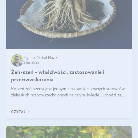
Mgr inż. Michał Mazik
2 lut 2025
Żeń-szeń - właściwości, zastosowanie i
przeciwwskazania
Korzeń żeń-szenia jest jednym z najbardziej znanych surowców
zielarskich rozpowszechnionych na całym świecie. Uchodzi za
„wszechlek”, jednakże najczęściej korzysta się z niego dla
poprawy koncentracji
CZYTAJ