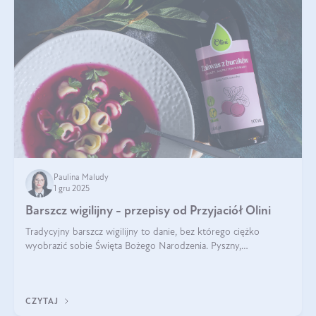
Paulina Maludy
1 gru 2025
Barszcz wigilijny - przepisy od Przyjaciół Olini
Tradycyjny barszcz wigilijny to danie, bez którego ciężko
wyobrazić sobie Święta Bożego Narodzenia. Pyszny,
aromatyczny, esencjonalny, pachnący grzybami, o pięknym
klarownym kolorze. W czym tkwi tajem
CZYTAJ