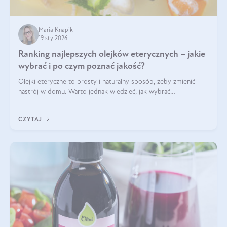
Maria Knapik
19 sty 2026
Ranking najlepszych olejków eterycznych – jakie
wybrać i po czym poznać jakość?
Olejki eteryczne to prosty i naturalny sposób, żeby zmienić
nastrój w domu. Warto jednak wiedzieć, jak wybrać
odpowiednie produkty. Po czym poznać, że są one dobrej
jakości? Jakie olejki eteryczne są najlepsze? Poznaj najważniejsze
CZYTAJ
kryteria wyboru!