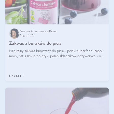
Zuzanna Adamkiewicz-Kiwer
29 gru 2025
Zakwas z buraków do picia
Naturalny zakwas buraczany do picia - polski superfood, napój
mocy, naturalny probiotyk, pełen składników odżywczych - o
zakwasie z buraka mówi się w samych superlatywach. Niektórzy
z Was usłyszeli o
CZYTAJ