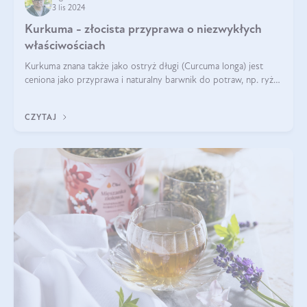
3 lis 2024
Kurkuma - złocista przyprawa o niezwykłych
właściwościach
Kurkuma znana także jako ostryż długi (Curcuma longa) jest
ceniona jako przyprawa i naturalny barwnik do potraw, np. ryżu
czy makaronu. Nie można jednakże zapominać, że regularne
korzystanie z niej,
CZYTAJ