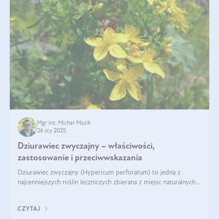
Mgr inż. Michał Mazik
26 sty 2025
Dziurawiec zwyczajny – właściwości,
zastosowanie i przeciwwskazania
Dziurawiec zwyczajny (Hypericum perforatum) to jedna z
najcenniejszych roślin leczniczych zbierana z miejsc naturalnych i
rozpowszechniona w uprawie. Człowiek korzysta od niej od
tysięcy lat. Była zal
CZYTAJ