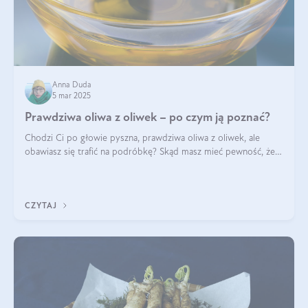
Anna Duda
5 mar 2025
Prawdziwa oliwa z oliwek – po czym ją poznać?
Chodzi Ci po głowie pyszna, prawdziwa oliwa z oliwek, ale
obawiasz się trafić na podróbkę? Skąd masz mieć pewność, że
produkt, który kupujesz, powstał z owoców z oliwnych gajów?
A do tego jest śwież
CZYTAJ