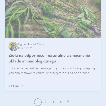
Mgr inż. Michał Mazik
18 wrz 2024
Zioła na odporność - naturalne wzmocnienie
układu immunologicznego
Chociaż za najbardziej newralgiczną porę chorobową uznaje się
jesienno-zimowe miesiące, w praktyce zioła na odporność
organizmu należy traktować jako całoroczne wsparcie. Dopiero
regularność w połąc
CZYTAJ
1
2
3
4
5