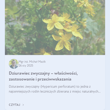
Mgr inż. Michał Mazik
26 sty 2025
Dziurawiec zwyczajny – właściwości,
zastosowanie i przeciwwskazania
Dziurawiec zwyczajny (Hypericum perforatum) to jedna z
najcenniejszych roślin leczniczych zbierana z miejsc naturalnych i
rozpowszechniona w uprawie. Człowiek korzysta od niej od
tysięcy lat. Była zal
CZYTAJ