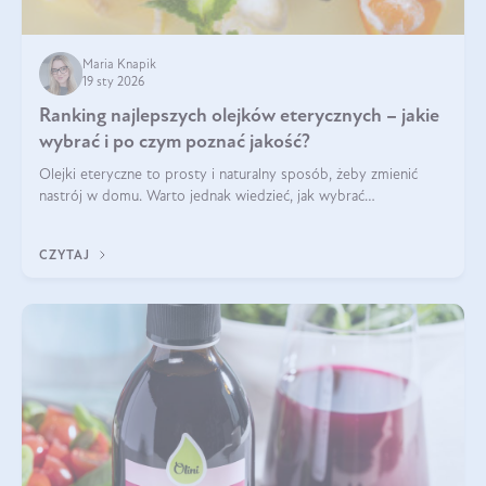
Maria Knapik
19 sty 2026
Ranking najlepszych olejków eterycznych – jakie
wybrać i po czym poznać jakość?
Olejki eteryczne to prosty i naturalny sposób, żeby zmienić
nastrój w domu. Warto jednak wiedzieć, jak wybrać
odpowiednie produkty. Po czym poznać, że są one dobrej
jakości? Jakie olejki eteryczne są najlepsze? Poznaj najważniejsze
CZYTAJ
kryteria wyboru!