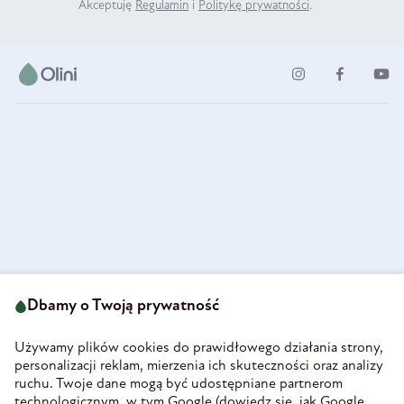
Akceptuję
Regulamin
i
Politykę prywatności
.
ul. Strzegomska 49
693 222 687
58-160 Świebodzice
Dbamy o Twoją prywatność
sklep@olini.pl
Polska
NIP 8860027066
Używamy plików cookies do prawidłowego działania strony,
REGON 890213034
personalizacji reklam, mierzenia ich skuteczności oraz analizy
ruchu. Twoje dane mogą być udostępniane partnerom
INFORMACJE
technologicznym, w tym Google (
dowiedz się, jak Google