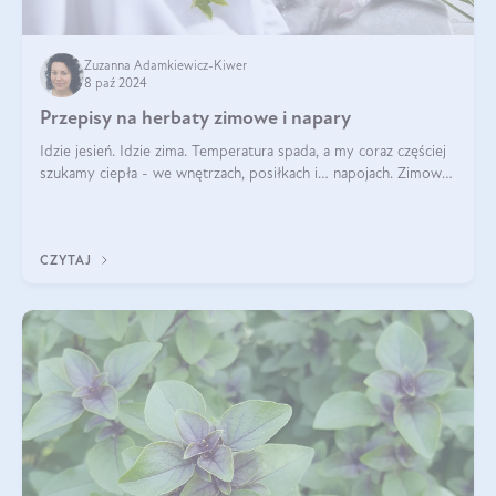
Zuzanna Adamkiewicz-Kiwer
8 paź 2024
Przepisy na herbaty zimowe i napary
Idzie jesień. Idzie zima. Temperatura spada, a my coraz częściej
szukamy ciepła - we wnętrzach, posiłkach i… napojach. Zimowe
herbaty to sposób na odporność, rozgrzewkę i ukojenie. Aby
delektować si
CZYTAJ