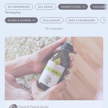
NA ODPORNOŚĆ
DLA DZIECI
KOSMETYCZNE
OLEJOWAN
Tematyka:
OLIWA Z OLIWEK
OLEJ LNIANY
OLEJ Z CZARNUSZKI
OC
127 artykułów
Dietetyk Paulina Górska