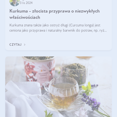
3 lis 2024
Kurkuma - złocista przyprawa o niezwykłych
właściwościach
Kurkuma znana także jako ostryż długi (Curcuma longa) jest
ceniona jako przyprawa i naturalny barwnik do potraw, np. ryżu
czy makaronu. Nie można jednakże zapominać, że regularne
korzystanie z niej,
CZYTAJ