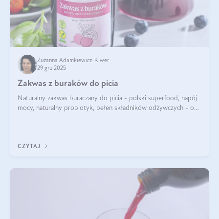
Zuzanna Adamkiewicz-Kiwer
29 gru 2025
Zakwas z buraków do picia
Naturalny zakwas buraczany do picia - polski superfood, napój
mocy, naturalny probiotyk, pełen składników odżywczych - o
zakwasie z buraka mówi się w samych superlatywach. Niektórzy
z Was usłyszeli o
CZYTAJ