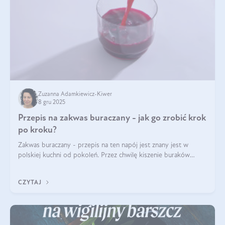
Zuzanna Adamkiewicz-Kiwer
8 gru 2025
Przepis na zakwas buraczany - jak go zrobić krok
po kroku?
Zakwas buraczany - przepis na ten napój jest znany jest w
polskiej kuchni od pokoleń. Przez chwilę kiszenie buraków
czerwonych zostało zapomniane, by w ostatnim czasie powrócić
na fali popularności na
CZYTAJ