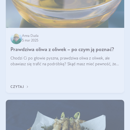
Anna Duda
5 mar 2025
Prawdziwa oliwa z oliwek – po czym ją poznać?
Chodzi Ci po głowie pyszna, prawdziwa oliwa z oliwek, ale
obawiasz się trafić na podróbkę? Skąd masz mieć pewność, że
produkt, który kupujesz, powstał z owoców z oliwnych gajów?
A do tego jest śwież
CZYTAJ