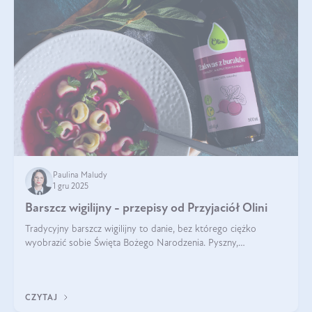
Paulina Maludy
1 gru 2025
Barszcz wigilijny - przepisy od Przyjaciół Olini
Tradycyjny barszcz wigilijny to danie, bez którego ciężko
wyobrazić sobie Święta Bożego Narodzenia. Pyszny,
aromatyczny, esencjonalny, pachnący grzybami, o pięknym
klarownym kolorze. W czym tkwi tajem
CZYTAJ