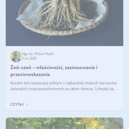
Mgr inż. Michał Mazik
2 lut 2025
Żeń-szeń - właściwości, zastosowanie i
przeciwwskazania
Korzeń żeń-szenia jest jednym z najbardziej znanych surowców
zielarskich rozpowszechnionych na całym świecie. Uchodzi za
„wszechlek”, jednakże najczęściej korzysta się z niego dla
poprawy koncentracji
CZYTAJ