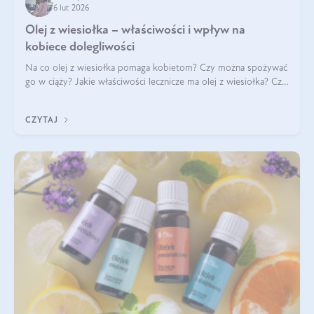
6 lut 2026
Olej z wiesiołka – właściwości i wpływ na
kobiece dolegliwości
Na co olej z wiesiołka pomaga kobietom? Czy można spożywać
go w ciąży? Jakie właściwości lecznicze ma olej z wiesiołka? Czy
jego skuteczność potwierdzają badania? Ile trzeba czekać na
efekty? Jaka jes
CZYTAJ