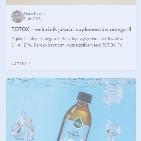
Maria Knapik
11 sie 2025
TOTOX – wskaźnik jakości suplementów omega-3
O jakości oleju rybiego nie decyduje wyłącznie ilość kwasów
DHA i EPA. Bardzo istotnym wyznacznikiem jest TOTOX. To
wskaźnik, który pokazuje skuteczność, świeżość oraz
bezpieczeństwo suplementu?
CZYTAJ