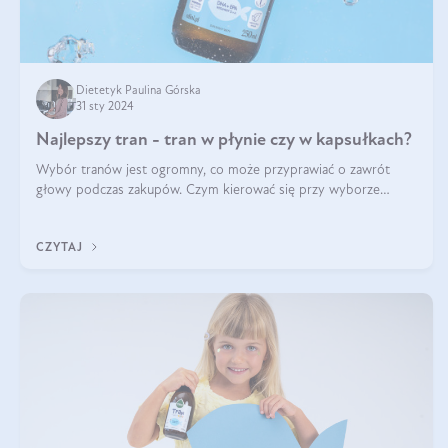
Dietetyk Paulina Górska
31 sty 2024
Najlepszy tran - tran w płynie czy w kapsułkach?
Wybór tranów jest ogromny, co może przyprawiać o zawrót
głowy podczas zakupów. Czym kierować się przy wyborze
oleju? Jak kupić najlepszy tran dla dziecka i osoby dorosłej?
Sprawdź poniższe wskazówki
CZYTAJ