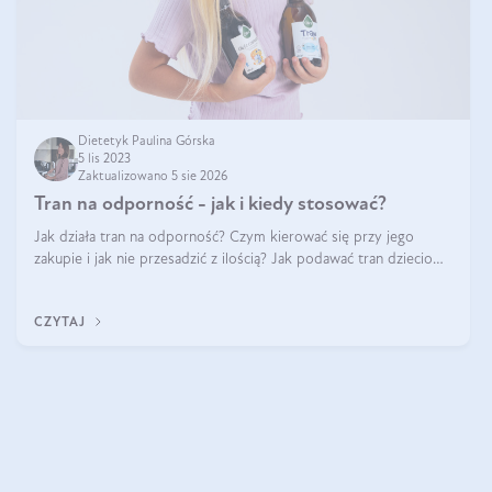
Dietetyk Paulina Górska
5 lis 2023
Zaktualizowano 5 sie 2026
Tran na odporność - jak i kiedy stosować?
Jak działa tran na odporność? Czym kierować się przy jego
zakupie i jak nie przesadzić z ilością? Jak podawać tran dzieciom?
Jak tran wspiera odporność organizmu? Jak wybrać najlepszy
tran na wzmocn
CZYTAJ