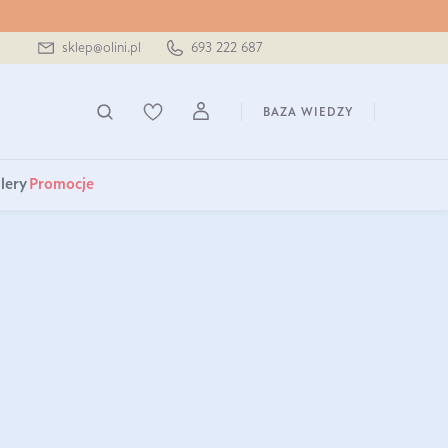
sklep@olini.pl
693 222 687
BAZA WIEDZY
lery
Promocje