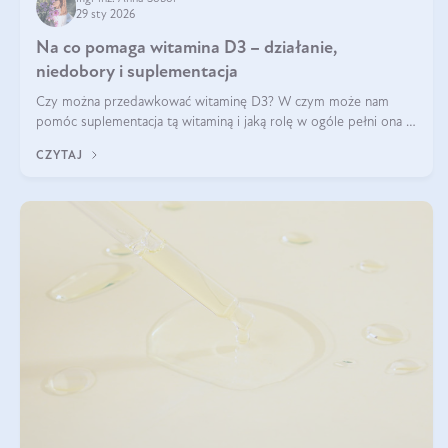
29 sty 2026
Na co pomaga witamina D3 – działanie,
niedobory i suplementacja
Czy można przedawkować witaminę D3? W czym może nam
pomóc suplementacja tą witaminą i jaką rolę w ogóle pełni ona w
naszym ciele? Powszechnie wiadomo, że jej przyjmowanie
CZYTAJ
zalecane jest jesienią i zimą, ale czy wiesz, dlaczego warto to
robić?