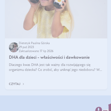
Dietetyk Paulina Górska
29 paź 2023
Zaktualizowano 17 lip 2026
DHA dla dzieci - właściwości i dawkowanie
Dlaczego kwas DHA jest tak ważny dla rozwijającego się
organizmu dziecka? Co zrobić, aby uniknąć jego niedoboru? W
pierwszej kolejności warto zadbać o urozmaiconą dietę i
odpowiednie spożycie tłusty
CZYTAJ