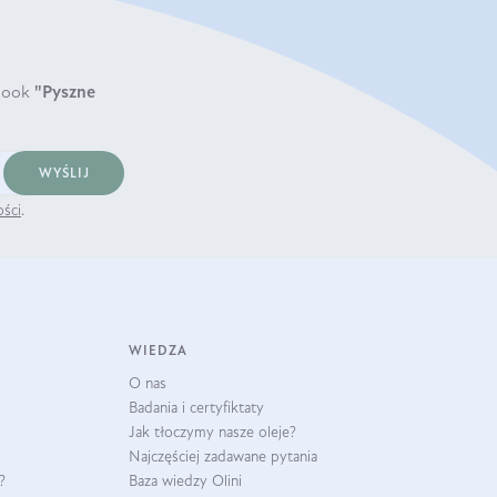
book
"Pyszne
WYŚLIJ
ości
.
WIEDZA
O nas
Badania i certyfiktaty
Jak tłoczymy nasze oleje?
Najczęściej zadawane pytania
?
Baza wiedzy Olini