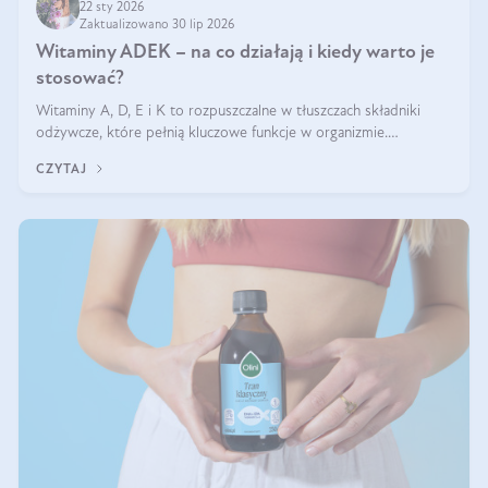
22 sty 2026
Zaktualizowano 30 lip 2026
Witaminy ADEK – na co działają i kiedy warto je
stosować?
Witaminy A, D, E i K to rozpuszczalne w tłuszczach składniki
odżywcze, które pełnią kluczowe funkcje w organizmie.
Wspierają zdrowie skóry i wzroku, odporność, prawidłową
CZYTAJ
krzepliwość krwi oraz mineralizację kości.