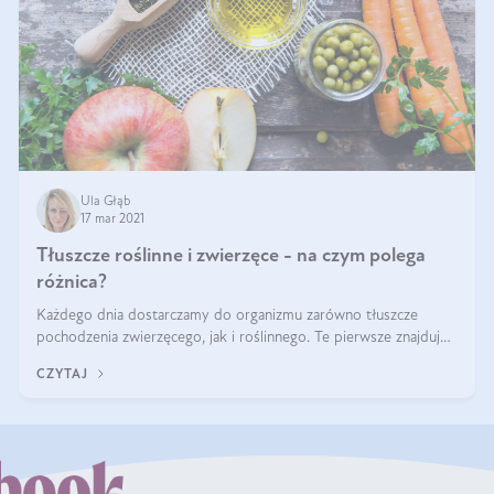
Ula Głąb
17 mar 2021
Tłuszcze roślinne i zwierzęce - na czym polega
różnica?
Każdego dnia dostarczamy do organizmu zarówno tłuszcze
pochodzenia zwierzęcego, jak i roślinnego. Te pierwsze znajdują
się np. w czerwonym mięsie, maśle czy mleku. Tłuszcze roślinne
CZYTAJ
spożywane są głó