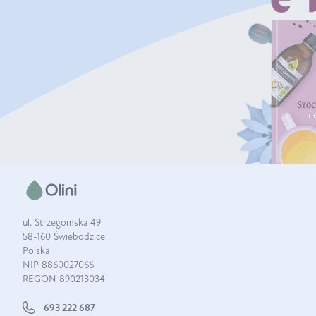
ul. Strzegomska 49
58-160 Świebodzice
Polska
NIP 8860027066
REGON 890213034
693 222 687