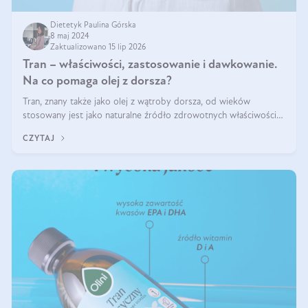
Dietetyk Paulina Górska
8 maj 2024
Zaktualizowano 15 lip 2026
Tran – właściwości, zastosowanie i dawkowanie.
Na co pomaga olej z dorsza?
Tran, znany także jako olej z wątroby dorsza, od wieków
stosowany jest jako naturalne źródło zdrowotnych właściwości.
Bogactwo składników odżywczych zawartych sprawia, że jest on
CZYTAJ
niezastąpiony dla utr