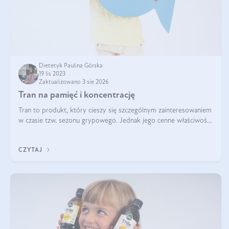
Dietetyk Paulina Górska
19 lis 2023
Zaktualizowano 3 sie 2026
Tran na pamięć i koncentrację
Tran to produkt, który cieszy się szczególnym zainteresowaniem
w czasie tzw. sezonu grypowego. Jednak jego cenne właściwości
nie ograniczają się do wspomagania pracy układu
odpornościowego. Tran na
CZYTAJ