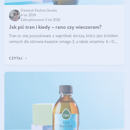
Dietetyk Paulina Górska
4 lut 2024
Zaktualizowano 3 sie 2026
Jak pić tran i kiedy – rano czy wieczorem?
Tran to olej pozyskiwany z wątróbek dorsza, który jest źródłem
cennych dla zdrowia kwasów omega-3, a także witaminy A i D.
Jego właściwości zdrowotne są zachwalane od lat i nie budzą
wątpliwości. Za to wiele pytań pojawia się odnośnie do
CZYTAJ
stosowania