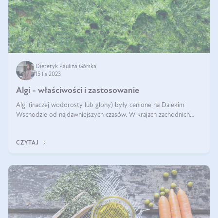
Dietetyk Paulina Górska
15 lis 2023
Algi - właściwości i zastosowanie
Algi (inaczej wodorosty lub glony) były cenione na Dalekim
Wschodzie od najdawniejszych czasów. W krajach zachodnich
zaczęto doceniać je na przełomie XIX i XX wieku, gdy brytyjscy
naukowcy zaobserwo
CZYTAJ