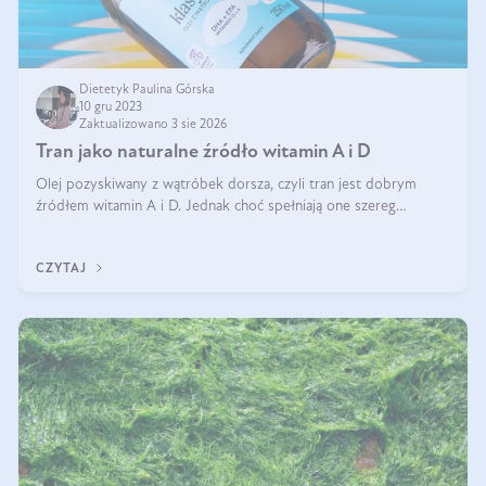
Dietetyk Paulina Górska
10 gru 2023
Zaktualizowano 3 sie 2026
Tran jako naturalne źródło witamin A i D
Olej pozyskiwany z wątróbek dorsza, czyli tran jest dobrym
źródłem witamin A i D. Jednak choć spełniają one szereg
ważnych funkcji to ich nadmiar może być szkodliwy. Jak
przyjmować tran, aby uniknąć
CZYTAJ