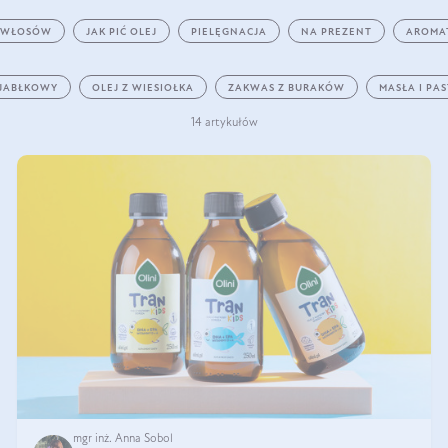
 WŁOSÓW
JAK PIĆ OLEJ
PIELĘGNACJA
NA PREZENT
AROMA
 JABŁKOWY
OLEJ Z WIESIOŁKA
ZAKWAS Z BURAKÓW
MASŁA I PA
14 artykułów
mgr inż. Anna Sobol