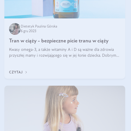
Dietetyk Paulina Górska
6 gru 2023
Tran w ciąży - bezpieczne picie tranu w ciąży
Kwasy omega-3, a także witaminy A i D są ważne dla zdrowia
przyszłej mamy i rozwijającego się w jej łonie dziecka. Dobrym
źródłem tych składników jest tran. Sprawdź, co powinnaś
wiedzieć o piciu tra
CZYTAJ