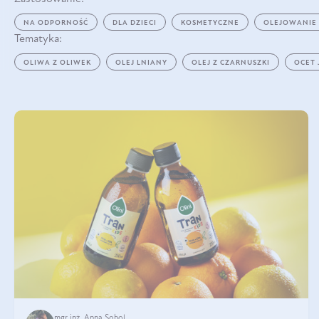
NA ODPORNOŚĆ
DLA DZIECI
KOSMETYCZNE
OLEJOWANIE
Tematyka:
OLIWA Z OLIWEK
OLEJ LNIANY
OLEJ Z CZARNUSZKI
OCET
mgr inż. Anna Sobol