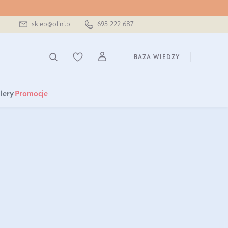
sklep@olini.pl
693 222 687
BAZA WIEDZY
lery
Promocje