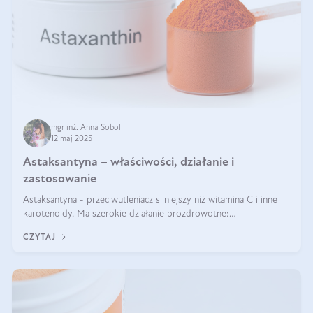
mgr inż. Anna Sobol
12 maj 2025
Astaksantyna – właściwości, działanie i
zastosowanie
Astaksantyna - przeciwutleniacz silniejszy niż witamina C i inne
karotenoidy. Ma szerokie działanie prozdrowotne:
przeciwzapalne, przeciwnowotworowe i immunomodulacyjne.
CZYTAJ