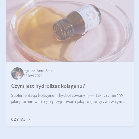
mgr inż. Anna Sobol
22 kwi 2025
Czym jest hydrolizat kolagenu?
Suplementacja kolagenem hydrolizowanym — tak, czy nie? W
jakiej formie warto go przyjmować i jaką rolę odgrywa w tym
wszystkim jego hydroliza czy liofilizacja?
CZYTAJ