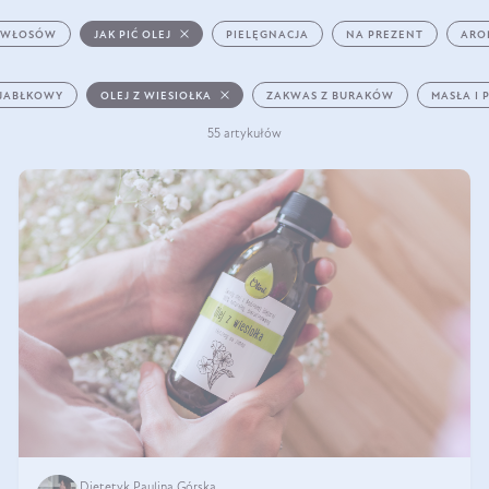
 WŁOSÓW
JAK PIĆ OLEJ
PIELĘGNACJA
NA PREZENT
ARO
 JABŁKOWY
OLEJ Z WIESIOŁKA
ZAKWAS Z BURAKÓW
MASŁA I 
55 artykułów
Dietetyk Paulina Górska