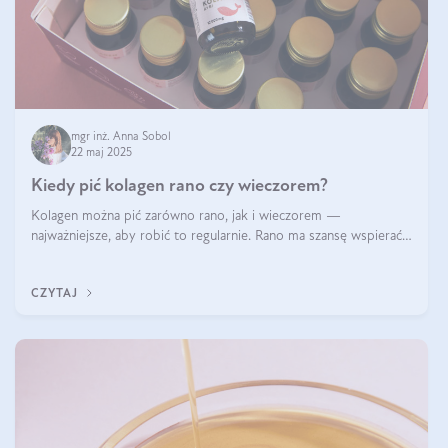
mgr inż. Anna Sobol
22 maj 2025
Kiedy pić kolagen rano czy wieczorem?
Kolagen można pić zarówno rano, jak i wieczorem —
najważniejsze, aby robić to regularnie. Rano ma szansę wspierać
energię i metabolizm, a wieczorem regenerację organizmu
podczas snu.
CZYTAJ