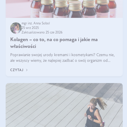
mgr inż. Anna Sobol
25 wrz 2025
Zaktualizowano 25 cze 2026
Kolagen – co to, na co pomaga i jakie ma
właściwości
Poprawianie swojej urody kremami i kosmetykami? Czemu nie,
ale wszyscy wiemy, że najlepiej zadbać o swój organizm od
wewnątrz — to solidna podstawa do tego, by nasz wygląd
CZYTAJ
zewnętrzny prezentował się zdrowo i atrakcyjnie. Stosowanie
wysokiej jakości suplem