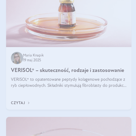
Maria Knapik
19 maj 2025
VERISOL® – skuteczność, rodzaje i zastosowanie
VERISOL® to opatentowane peptydy kolagenowe pochodzące z
ryb ciepłowodnych. Składniki stymulują fibroblasty do produkcji
kolagenu i elastyny w skórze. Kolagen VERISOL® zapewnia
wysoką biodostępność i umożliwia skuteczne dotarcie do
CZYTAJ
komórek skóry.