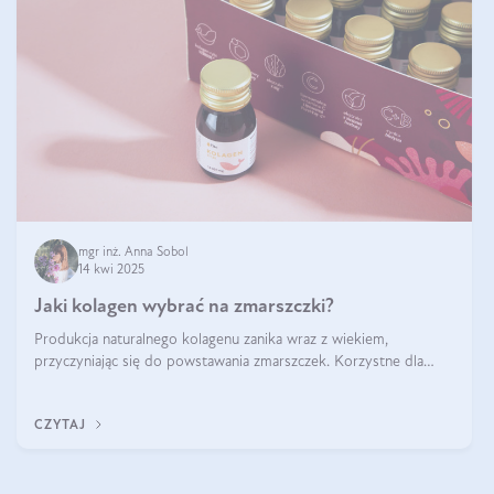
mgr inż. Anna Sobol
14 kwi 2025
Jaki kolagen wybrać na zmarszczki?
Produkcja naturalnego kolagenu zanika wraz z wiekiem,
przyczyniając się do powstawania zmarszczek. Korzystne dla
skóry efekty stosowania kolagenu w formie preparatów
doustnych potwierdzone zostały przez badania naukowe.
CZYTAJ