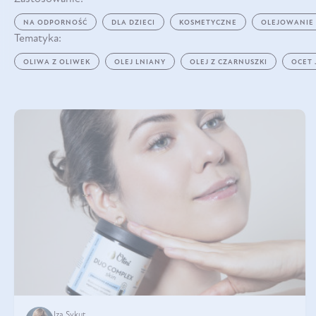
NA ODPORNOŚĆ
DLA DZIECI
KOSMETYCZNE
OLEJOWANIE
Tematyka:
OLIWA Z OLIWEK
OLEJ LNIANY
OLEJ Z CZARNUSZKI
OCET
Iza Sykut