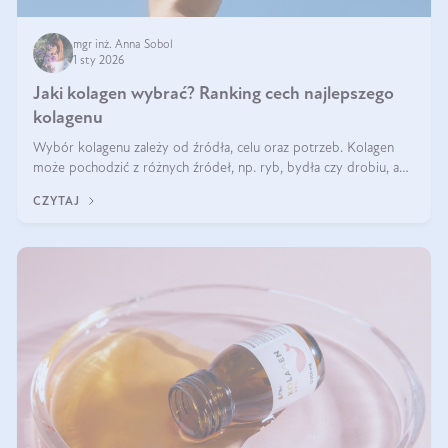
mgr inż. Anna Sobol
1 sty 2026
Jaki kolagen wybrać? Ranking cech najlepszego
kolagenu
Wybór kolagenu zależy od źródła, celu oraz potrzeb. Kolagen
może pochodzić z różnych źródeł, np. ryb, bydła czy drobiu, a
każdy typ ma swoje unikatowe właściwości. Dla skóry najlepiej
CZYTAJ
sprawdza się kolagen rybi, a dla wspierania stawów — kolagen
bydlęcy.