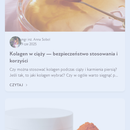
mgr inż. Anna Sobol
9 cze 2025
Kolagen w ciąży — bezpieczeństwo stosowania i
korzyści
Czy można stosować kolagen podczas ciąży i karmienia piersią?
Jeśli tak, to jaki kolagen wybrać? Czy w ogóle warto sięgnąć po
ten rodzaj suplementacji?
CZYTAJ