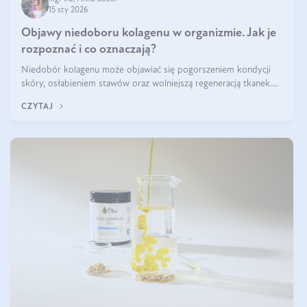
15 sty 2026
Objawy niedoboru kolagenu w organizmie. Jak je
rozpoznać i co oznaczają?
Niedobór kolagenu może objawiać się pogorszeniem kondycji
skóry, osłabieniem stawów oraz wolniejszą regeneracją tkanek.
Do najczęstszych sygnałów należą utrata jędrności i elastyczności
CZYTAJ
skóry, bóle stawów, łamliwość paznokci oraz osłabienie włosów.