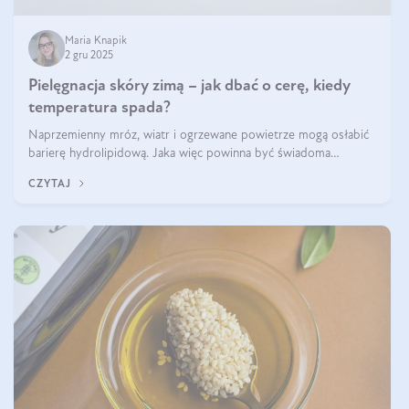
Maria Knapik
2 gru 2025
Pielęgnacja skóry zimą – jak dbać o cerę, kiedy
temperatura spada?
Naprzemienny mróz, wiatr i ogrzewane powietrze mogą osłabić
barierę hydrolipidową. Jaka więc powinna być świadoma
pielęgnacja w okresie chłodnych miesięcy?
CZYTAJ