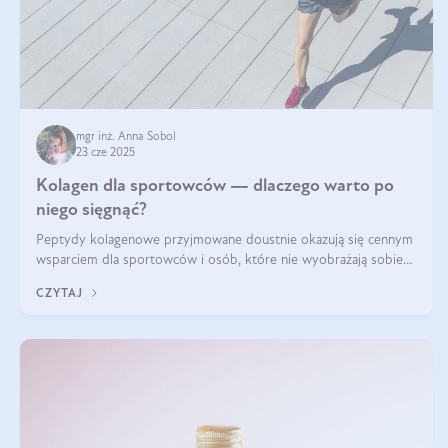
mgr inż. Anna Sobol
23 cze 2025
Kolagen dla sportowców — dlaczego warto po
niego sięgnąć?
Peptydy kolagenowe przyjmowane doustnie okazują się cennym
wsparciem dla sportowców i osób, które nie wyobrażają sobie
życia bez intensywnego ruchu.
CZYTAJ