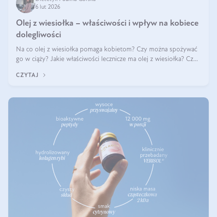
6 lut 2026
Olej z wiesiołka – właściwości i wpływ na kobiece
dolegliwości
Na co olej z wiesiołka pomaga kobietom? Czy można spożywać
go w ciąży? Jakie właściwości lecznicze ma olej z wiesiołka? Czy
jego skuteczność potwierdzają badania? Ile trzeba czekać na
CZYTAJ
efekty? Jaka jes