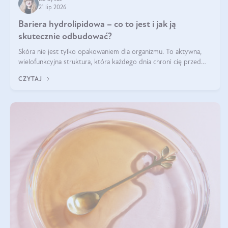
21 lip 2026
Bariera hydrolipidowa – co to jest i jak ją
skutecznie odbudować?
Skóra nie jest tylko opakowaniem dla organizmu. To aktywna,
wielofunkcyjna struktura, która każdego dnia chroni cię przed
utratą wody, wahaniami temperatury i czynnikami
CZYTAJ
środowiskowymi. Jednym z jej kluczowych elementów jest
bariera hydrolipidowa.