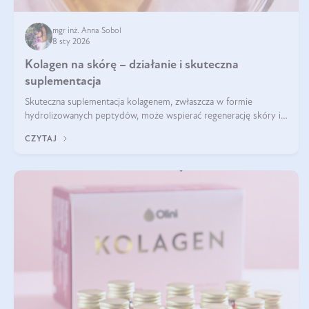
mgr inż. Anna Sobol
8 sty 2026
Kolagen na skórę – działanie i skuteczna
suplementacja
Skuteczna suplementacja kolagenem, zwłaszcza w formie
hydrolizowanych peptydów, może wspierać regenerację skóry i
poprawiać jej wygląd, jeśli jest połączona z odpowiednią dietą i
CZYTAJ
regularnością stosowania.