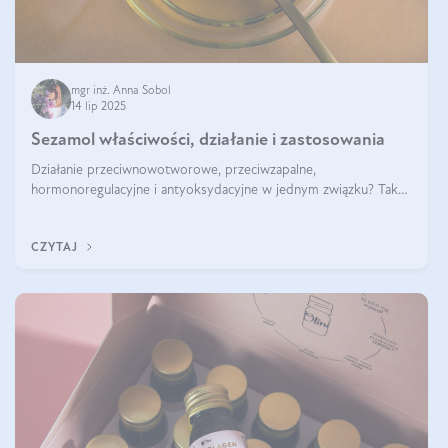
mgr inż. Anna Sobol
14 lip 2025
Sezamol właściwości, działanie i zastosowania
Działanie przeciwnowotworowe, przeciwzapalne,
hormonoregulacyjne i antyoksydacyjne w jednym związku? Tak
— to właśnie natura sezamolu, który obecny jest w oleju
sezamowym. Dowiedz się, dlaczego warto wprowadzić go do
CZYTAJ
swojej diety — być może to pierwsza ok