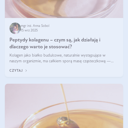
mgr inż. Anna Sobol
15 wrz 2025
Peptydy kolagenu – czym są, jak działają i
dlaczego warto je stosować?
Kolagen jako białko budulcowe, naturalnie występujące w
naszym organizmie, ma całkiem sporą masę cząsteczkową —
nawet do 300 kDa. Jeśli chcielibyśmy suplementować go w tej
CZYTAJ
formie, byłby trudno strawialny. Aby był lepiej przyswajalny i
bardziej biodostępny