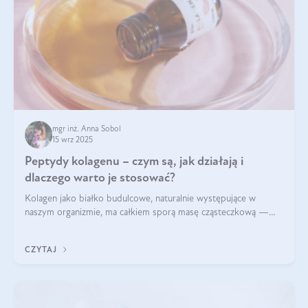
mgr inż. Anna Sobol
15 wrz 2025
Peptydy kolagenu – czym są, jak działają i
dlaczego warto je stosować?
Kolagen jako białko budulcowe, naturalnie występujące w
naszym organizmie, ma całkiem sporą masę cząsteczkową —
nawet do 300 kDa. Jeśli chcielibyśmy suplementować go w tej
formie, byłby trudno strawialny. Aby był lepiej przyswajalny i
CZYTAJ
bardziej biodostępny