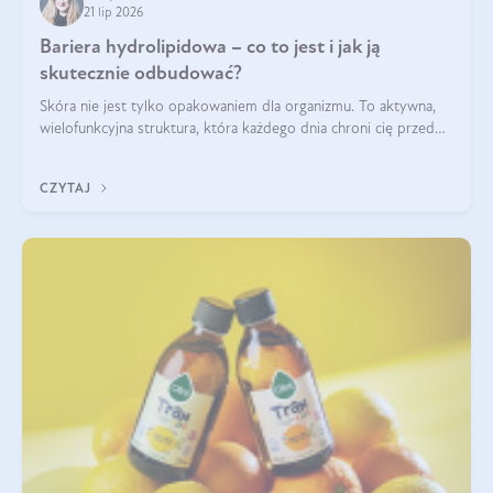
21 lip 2026
Bariera hydrolipidowa – co to jest i jak ją
skutecznie odbudować?
Skóra nie jest tylko opakowaniem dla organizmu. To aktywna,
wielofunkcyjna struktura, która każdego dnia chroni cię przed
utratą wody, wahaniami temperatury i czynnikami
środowiskowymi. Jednym z jej kluczowych elementów jest
CZYTAJ
bariera hydrolipidowa.