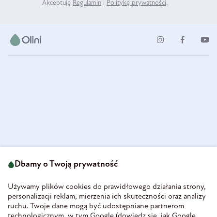
Akceptuję
Regulamin
i
Politykę prywatności
.
ul. Strzegomska 49
693 222 687
58-160 Świebodzice
Dbamy o Twoją prywatność
sklep@olini.pl
Polska
NIP 8860027066
Używamy plików cookies do prawidłowego działania strony,
REGON 890213034
personalizacji reklam, mierzenia ich skuteczności oraz analizy
ruchu. Twoje dane mogą być udostępniane partnerom
INFORMACJE
technologicznym, w tym Google (
dowiedz się, jak Google