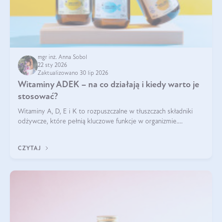
mgr inż. Anna Sobol
22 sty 2026
Zaktualizowano 30 lip 2026
Witaminy ADEK – na co działają i kiedy warto je
stosować?
Witaminy A, D, E i K to rozpuszczalne w tłuszczach składniki
odżywcze, które pełnią kluczowe funkcje w organizmie.
Wspierają zdrowie skóry i wzroku, odporność, prawidłową
krzepliwość krwi oraz mineralizację kości.
CZYTAJ