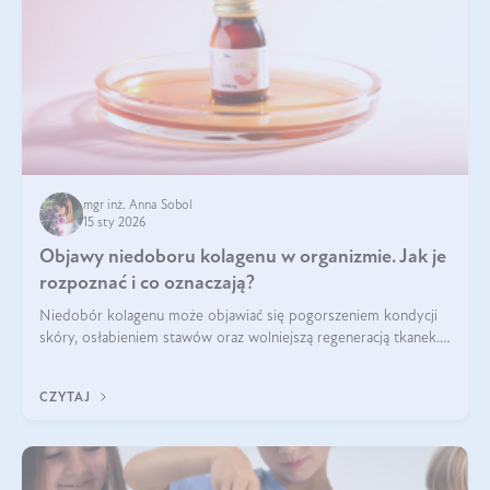
mgr inż. Anna Sobol
15 sty 2026
Objawy niedoboru kolagenu w organizmie. Jak je
rozpoznać i co oznaczają?
Niedobór kolagenu może objawiać się pogorszeniem kondycji
skóry, osłabieniem stawów oraz wolniejszą regeneracją tkanek.
Do najczęstszych sygnałów należą utrata jędrności i
elastyczności skóry, bóle stawów, łamliwość paznokci oraz
CZYTAJ
osłabienie włosów.