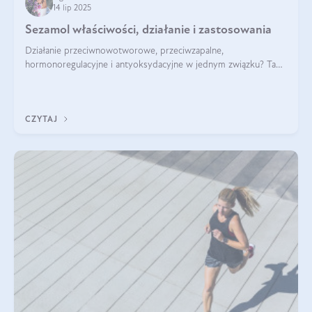
14 lip 2025
Sezamol właściwości, działanie i zastosowania
Działanie przeciwnowotworowe, przeciwzapalne,
hormonoregulacyjne i antyoksydacyjne w jednym związku? Tak
— to właśnie natura sezamolu, który obecny jest w oleju
sezamowym. Dowiedz się, dlaczego warto wprowadzić go do
swojej diety — być może to pierwsza ok
CZYTAJ