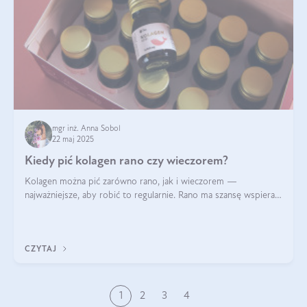
mgr inż. Anna Sobol
22 maj 2025
Kiedy pić kolagen rano czy wieczorem?
Kolagen można pić zarówno rano, jak i wieczorem —
najważniejsze, aby robić to regularnie. Rano ma szansę wspierać
energię i metabolizm, a wieczorem regenerację organizmu
podczas snu.
CZYTAJ
1
2
3
4