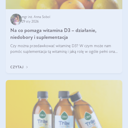
mgr inż. Anna Sobol
29 sty 2026
Na co pomaga witamina D3 – działanie,
niedobory i suplementacja
Czy można przedawkować witaminę D3? W czym może nam
pomóc suplementacja tą witaminą i jaką rolę w ogóle pełni ona
w naszym ciele? Powszechnie wiadomo, że jej przyjmowanie
zalecane jest jesienią i zimą, ale czy wiesz, dlaczego warto to
CZYTAJ
robić?