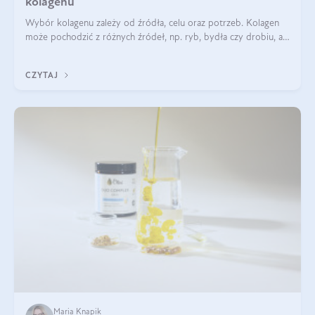
kolagenu
Wybór kolagenu zależy od źródła, celu oraz potrzeb. Kolagen
może pochodzić z różnych źródeł, np. ryb, bydła czy drobiu, a
każdy typ ma swoje unikatowe właściwości. Dla skóry najlepiej
sprawdza się kolagen rybi, a dla wspierania stawów — kolagen
CZYTAJ
bydlęcy.
Maria Knapik