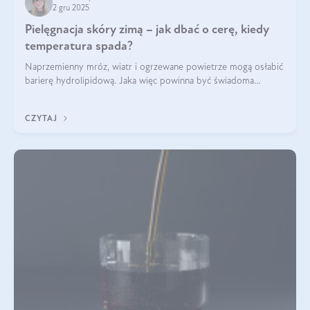
2 gru 2025
Pielęgnacja skóry zimą – jak dbać o cerę, kiedy
temperatura spada?
Naprzemienny mróz, wiatr i ogrzewane powietrze mogą osłabić
barierę hydrolipidową. Jaka więc powinna być świadoma
pielęgnacja w okresie chłodnych miesięcy?
CZYTAJ