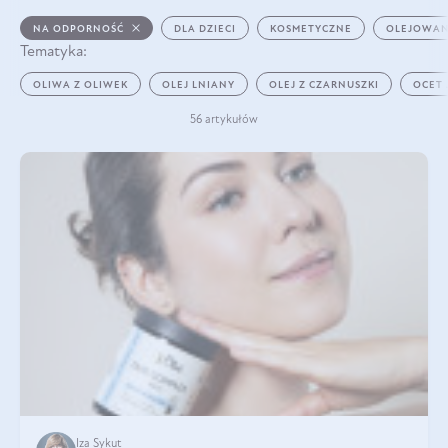
NA ODPORNOŚĆ
DLA DZIECI
KOSMETYCZNE
OLEJOWAN
Tematyka:
OLIWA Z OLIWEK
OLEJ LNIANY
OLEJ Z CZARNUSZKI
OCET
56 artykułów
Iza Sykut