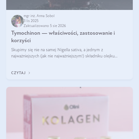
mgr inż. Anna Sobol
3 lis 2025
Zaktualizowano 5 sie 2026
Tymochinon — właściwości, zastosowanie i
korzyści
Skupimy się nie na samej Nigella sativa, a jednym z
najważniejszych (jak nie najważniejszym!) składniku olejku
eterycznego z czarnuszki: tymochinonie.
CZYTAJ