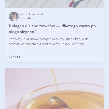
mgr inż. Anna Sobol
23 cze 2025
Kolagen dla sportowców — dlaczego warto po
niego sięgnąć?
Peptydy kolagenowe przyjmowane doustnie okazują się
cennym wsparciem dla sportowców i osób, które nie
wyobrażają sobie życia bez intensywnego ruchu.
CZYTAJ