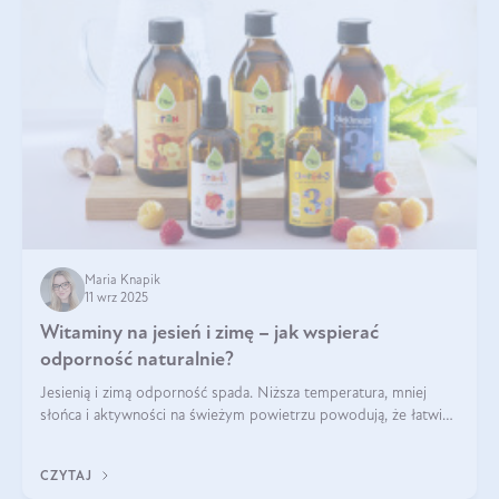
Maria Knapik
11 wrz 2025
Witaminy na jesień i zimę – jak wspierać
odporność naturalnie?
Jesienią i zimą odporność spada. Niższa temperatura, mniej
słońca i aktywności na świeżym powietrzu powodują, że łatwiej
się przeziębiamy. Dlatego szczególnie w tym okresie
powinniśmy wspierać układ immunologiczny. Co warto
CZYTAJ
suplementować jesienią i zimą?