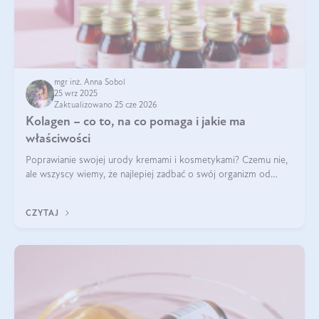
mgr inż. Anna Sobol
25 wrz 2025
Zaktualizowano 25 cze 2026
Kolagen – co to, na co pomaga i jakie ma
właściwości
Poprawianie swojej urody kremami i kosmetykami? Czemu nie,
ale wszyscy wiemy, że najlepiej zadbać o swój organizm od
wewnątrz — to solidna podstawa do tego, by nasz wygląd
zewnętrzny prezentował się zdrowo i atrakcyjnie. Stosowanie
CZYTAJ
wysokiej jakości suplem