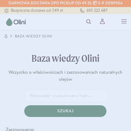
Tłoczony zawsze na zimno
DARMOWA DOSTAWA DPD PICKUP OD 49 ZŁ 📦 3-9 SIERPNIA
Bezpieczna dostawa od 7,49 zł
693 222 687
Darmowa dostawa od 199 zł
Tłoczony zawsze na zimno
BAZA WIEDZY OLINI
Baza wiedzy Olini
Wszystko o właściwościach i zastosowaniach naturalnych
olejów
SZUKAJ
Zastosowanie: