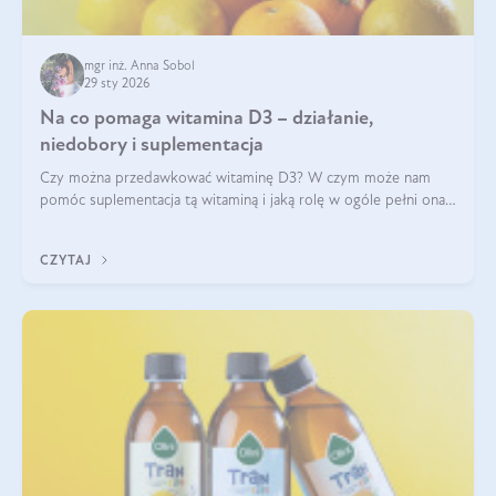
mgr inż. Anna Sobol
29 sty 2026
Na co pomaga witamina D3 – działanie,
niedobory i suplementacja
Czy można przedawkować witaminę D3? W czym może nam
pomóc suplementacja tą witaminą i jaką rolę w ogóle pełni ona
w naszym ciele? Powszechnie wiadomo, że jej przyjmowanie
zalecane jest jesienią i zimą, ale czy wiesz, dlaczego warto to
CZYTAJ
robić?