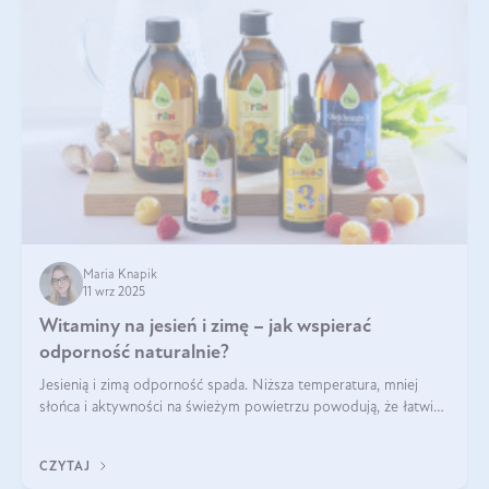
Maria Knapik
11 wrz 2025
Witaminy na jesień i zimę – jak wspierać
odporność naturalnie?
Jesienią i zimą odporność spada. Niższa temperatura, mniej
słońca i aktywności na świeżym powietrzu powodują, że łatwiej
się przeziębiamy. Dlatego szczególnie w tym okresie
powinniśmy wspierać układ immunologiczny. Co warto
CZYTAJ
suplementować jesienią i zimą?