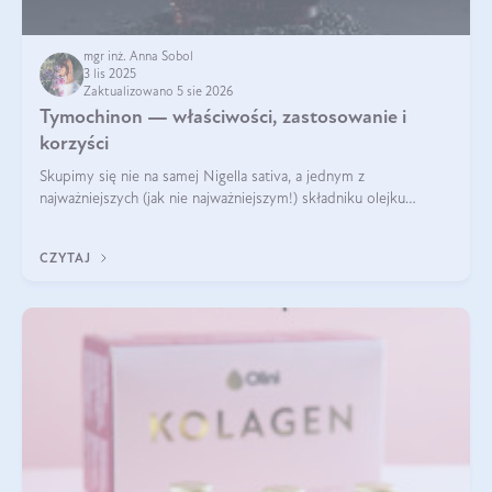
mgr inż. Anna Sobol
3 lis 2025
Zaktualizowano 5 sie 2026
Tymochinon — właściwości, zastosowanie i
korzyści
Skupimy się nie na samej Nigella sativa, a jednym z
najważniejszych (jak nie najważniejszym!) składniku olejku
eterycznego z czarnuszki: tymochinonie.
CZYTAJ