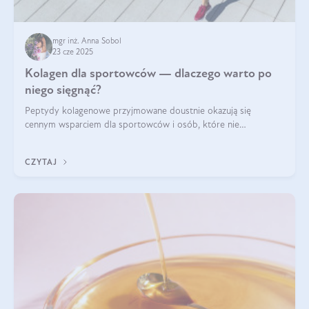
mgr inż. Anna Sobol
23 cze 2025
Kolagen dla sportowców — dlaczego warto po
niego sięgnąć?
Peptydy kolagenowe przyjmowane doustnie okazują się
cennym wsparciem dla sportowców i osób, które nie
wyobrażają sobie życia bez intensywnego ruchu.
CZYTAJ