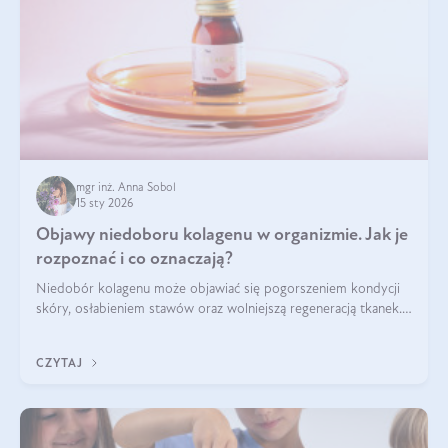
mgr inż. Anna Sobol
15 sty 2026
Objawy niedoboru kolagenu w organizmie. Jak je
rozpoznać i co oznaczają?
Niedobór kolagenu może objawiać się pogorszeniem kondycji
skóry, osłabieniem stawów oraz wolniejszą regeneracją tkanek.
Do najczęstszych sygnałów należą utrata jędrności i
elastyczności skóry, bóle stawów, łamliwość paznokci oraz
CZYTAJ
osłabienie włosów.