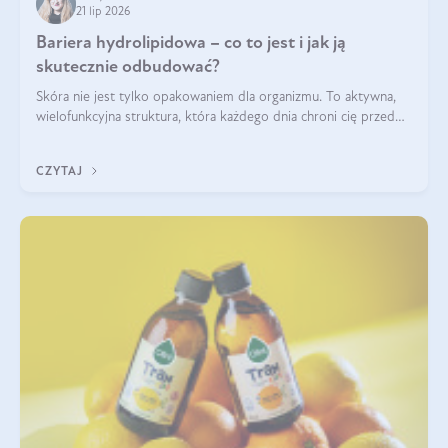
21 lip 2026
Bariera hydrolipidowa – co to jest i jak ją
skutecznie odbudować?
Skóra nie jest tylko opakowaniem dla organizmu. To aktywna,
wielofunkcyjna struktura, która każdego dnia chroni cię przed
utratą wody, wahaniami temperatury i czynnikami
środowiskowymi. Jednym z jej kluczowych elementów jest
CZYTAJ
bariera hydrolipidowa.