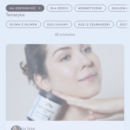
NA ODPORNOŚĆ
DLA DZIECI
KOSMETYCZNE
OLEJOWAN
Tematyka:
OLIWA Z OLIWEK
OLEJ LNIANY
OLEJ Z CZARNUSZKI
OCET
60 artykułów
Iza Sykut