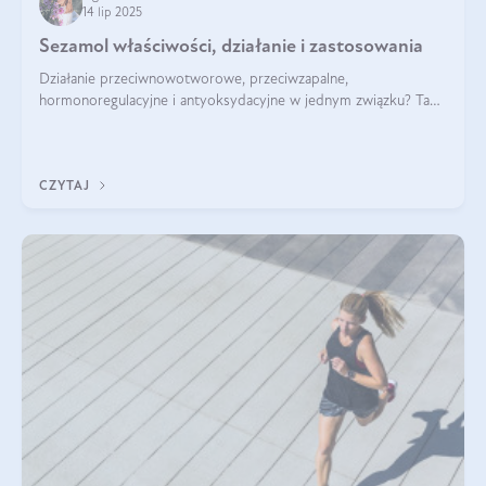
14 lip 2025
Sezamol właściwości, działanie i zastosowania
Działanie przeciwnowotworowe, przeciwzapalne,
hormonoregulacyjne i antyoksydacyjne w jednym związku? Tak
— to właśnie natura sezamolu, który obecny jest w oleju
sezamowym. Dowiedz się, dlaczego warto wprowadzić go do
swojej diety — być może to pierwsza ok
CZYTAJ