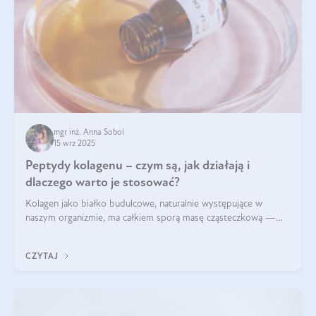
mgr inż. Anna Sobol
15 wrz 2025
Peptydy kolagenu – czym są, jak działają i
dlaczego warto je stosować?
Kolagen jako białko budulcowe, naturalnie występujące w
naszym organizmie, ma całkiem sporą masę cząsteczkową —
nawet do 300 kDa. Jeśli chcielibyśmy suplementować go w tej
formie, byłby trudno strawialny. Aby był lepiej przyswajalny i
CZYTAJ
bardziej biodostępny