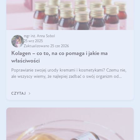
mgr inż. Anna Sobol
25 wrz 2025
Zaktualizowano 25 cze 2026
Kolagen – co to, na co pomaga i jakie ma
właściwości
Poprawianie swojej urody kremami i kosmetykami? Czemu nie,
ale wszyscy wiemy, że najlepiej zadbać o swój organizm od
wewnątrz — to solidna podstawa do tego, by nasz wygląd
zewnętrzny prezentował się zdrowo i atrakcyjnie. Stosowanie
CZYTAJ
wysokiej jakości suplem