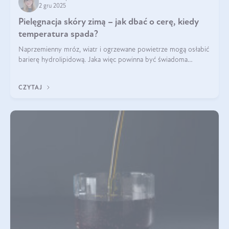
2 gru 2025
Pielęgnacja skóry zimą – jak dbać o cerę, kiedy
temperatura spada?
Naprzemienny mróz, wiatr i ogrzewane powietrze mogą osłabić
barierę hydrolipidową. Jaka więc powinna być świadoma
pielęgnacja w okresie chłodnych miesięcy?
CZYTAJ