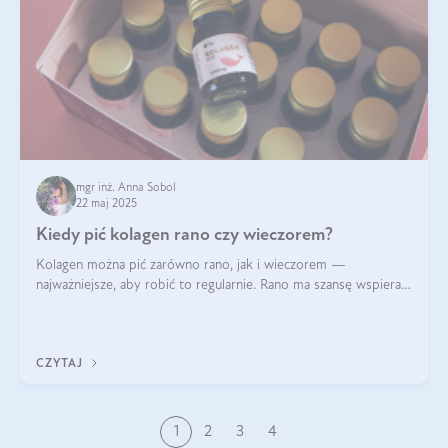
mgr inż. Anna Sobol
22 maj 2025
Kiedy pić kolagen rano czy wieczorem?
Kolagen można pić zarówno rano, jak i wieczorem —
najważniejsze, aby robić to regularnie. Rano ma szansę wspierać
energię i metabolizm, a wieczorem regenerację organizmu
podczas snu.
CZYTAJ
1
2
3
4