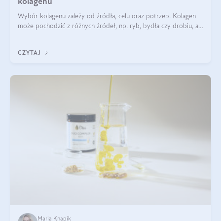
kolagenu
Wybór kolagenu zależy od źródła, celu oraz potrzeb. Kolagen
może pochodzić z różnych źródeł, np. ryb, bydła czy drobiu, a
każdy typ ma swoje unikatowe właściwości. Dla skóry najlepiej
sprawdza się kolagen rybi, a dla wspierania stawów — kolagen
CZYTAJ
bydlęcy.
Maria Knapik