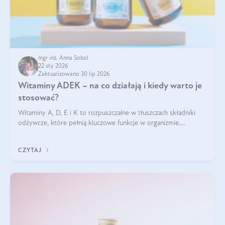
mgr inż. Anna Sobol
22 sty 2026
Zaktualizowano 30 lip 2026
Witaminy ADEK – na co działają i kiedy warto je
stosować?
Witaminy A, D, E i K to rozpuszczalne w tłuszczach składniki
odżywcze, które pełnią kluczowe funkcje w organizmie.
Wspierają zdrowie skóry i wzroku, odporność, prawidłową
krzepliwość krwi oraz mineralizację kości.
CZYTAJ