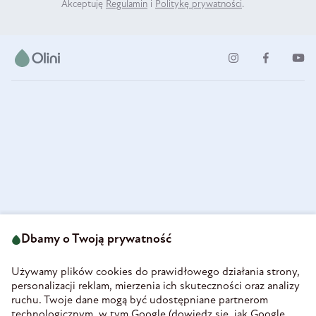
Akceptuję
Regulamin
i
Politykę prywatności
.
ul. Strzegomska 49
693 222 687
58-160 Świebodzice
Dbamy o Twoją prywatność
sklep@olini.pl
Polska
NIP 8860027066
Używamy plików cookies do prawidłowego działania strony,
REGON 890213034
personalizacji reklam, mierzenia ich skuteczności oraz analizy
ruchu. Twoje dane mogą być udostępniane partnerom
INFORMACJE
technologicznym, w tym Google (
dowiedz się, jak Google