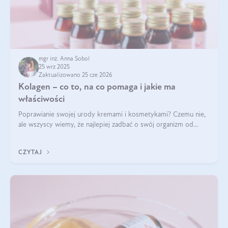
mgr inż. Anna Sobol
25 wrz 2025
Zaktualizowano 25 cze 2026
Kolagen – co to, na co pomaga i jakie ma
właściwości
Poprawianie swojej urody kremami i kosmetykami? Czemu nie,
ale wszyscy wiemy, że najlepiej zadbać o swój organizm od
wewnątrz — to solidna podstawa do tego, by nasz wygląd
zewnętrzny prezentował się zdrowo i atrakcyjnie. Stosowanie
CZYTAJ
wysokiej jakości suplem