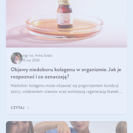
mgr inż. Anna Sobol
15 sty 2026
Objawy niedoboru kolagenu w organizmie. Jak je
rozpoznać i co oznaczają?
Niedobór kolagenu może objawiać się pogorszeniem kondycji
skóry, osłabieniem stawów oraz wolniejszą regeneracją tkanek.
Do najczęstszych sygnałów należą utrata jędrności i
elastyczności skóry, bóle stawów, łamliwość paznokci oraz
CZYTAJ
osłabienie włosów.