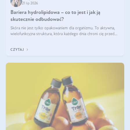
21 lip 2026
Bariera hydrolipidowa – co to jest i jak ją
skutecznie odbudować?
Skóra nie jest tylko opakowaniem dla organizmu. To aktywna,
wielofunkcyjna struktura, która każdego dnia chroni cię przed
utratą wody, wahaniami temperatury i czynnikami
środowiskowymi. Jednym z jej kluczowych elementów jest
CZYTAJ
bariera hydrolipidowa.