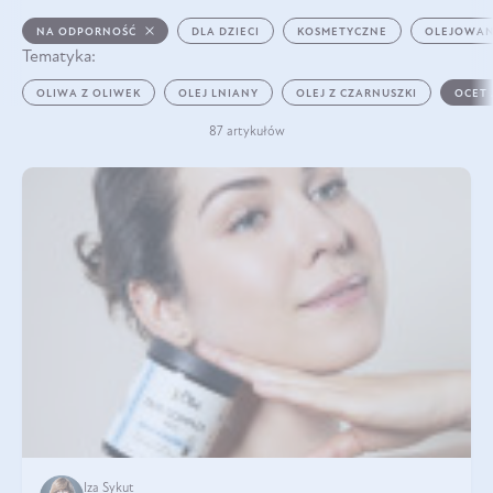
NA ODPORNOŚĆ
DLA DZIECI
KOSMETYCZNE
OLEJOWAN
Tematyka:
OLIWA Z OLIWEK
OLEJ LNIANY
OLEJ Z CZARNUSZKI
OCET
87 artykułów
Iza Sykut