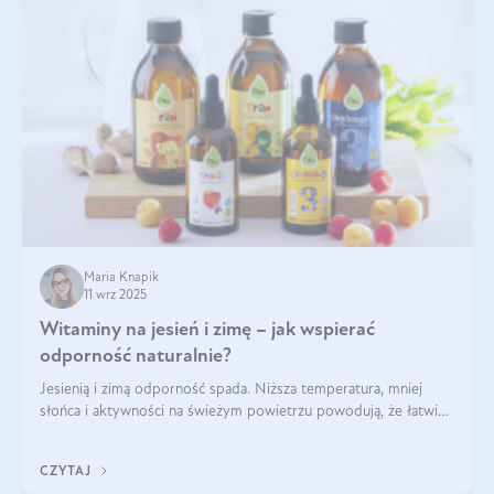
Maria Knapik
11 wrz 2025
Witaminy na jesień i zimę – jak wspierać
odporność naturalnie?
Jesienią i zimą odporność spada. Niższa temperatura, mniej
słońca i aktywności na świeżym powietrzu powodują, że łatwiej
się przeziębiamy. Dlatego szczególnie w tym okresie
powinniśmy wspierać układ immunologiczny. Co warto
CZYTAJ
suplementować jesienią i zimą?