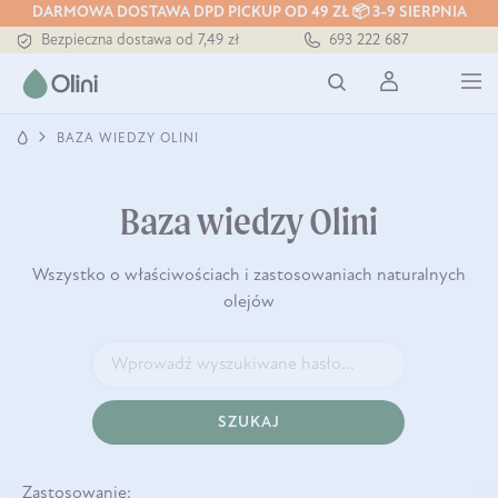
DARMOWA DOSTAWA DPD PICKUP OD 49 ZŁ 📦 3-9 SIERPNIA
Bezpieczna dostawa od 7,49 zł
693 222 687
Darmowa dostawa od 199 zł
Tłoczony zawsze na zimno
BAZA WIEDZY OLINI
Baza wiedzy Olini
Wszystko o właściwościach i zastosowaniach naturalnych
olejów
SZUKAJ
Zastosowanie: