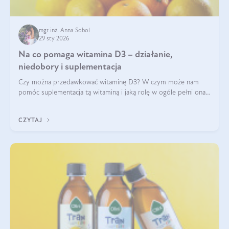
mgr inż. Anna Sobol
29 sty 2026
Na co pomaga witamina D3 – działanie,
niedobory i suplementacja
Czy można przedawkować witaminę D3? W czym może nam
pomóc suplementacja tą witaminą i jaką rolę w ogóle pełni ona
w naszym ciele? Powszechnie wiadomo, że jej przyjmowanie
zalecane jest jesienią i zimą, ale czy wiesz, dlaczego warto to
CZYTAJ
robić?