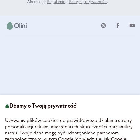
Akceptuję
Regulamin
i
Politykę prywatności
.
ul. Strzegomska 49
693 222 687
58-160 Świebodzice
Dbamy o Twoją prywatność
sklep@olini.pl
Polska
NIP 8860027066
Używamy plików cookies do prawidłowego działania strony,
REGON 890213034
personalizacji reklam, mierzenia ich skuteczności oraz analizy
ruchu. Twoje dane mogą być udostępniane partnerom
INFORMACJE
technologicznym, w tym Google (
dowiedz się, jak Google