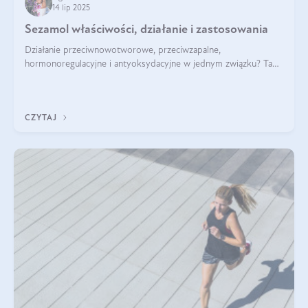
14 lip 2025
Sezamol właściwości, działanie i zastosowania
Działanie przeciwnowotworowe, przeciwzapalne,
hormonoregulacyjne i antyoksydacyjne w jednym związku? Tak
— to właśnie natura sezamolu, który obecny jest w oleju
sezamowym. Dowiedz się, dlaczego warto wprowadzić go do
swojej diety — być może to pierwsza ok
CZYTAJ