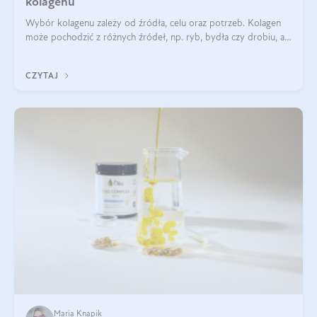
kolagenu
Wybór kolagenu zależy od źródła, celu oraz potrzeb. Kolagen
może pochodzić z różnych źródeł, np. ryb, bydła czy drobiu, a
każdy typ ma swoje unikatowe właściwości. Dla skóry najlepiej
sprawdza się kolagen rybi, a dla wspierania stawów — kolagen
CZYTAJ
bydlęcy.
Maria Knapik