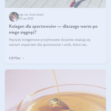
mgr inż. Anna Sobol
23 cze 2025
Kolagen dla sportowców — dlaczego warto po
niego sięgnąć?
Peptydy kolagenowe przyjmowane doustnie okazują się
cennym wsparciem dla sportowców i osób, które nie
wyobrażają sobie życia bez intensywnego ruchu.
CZYTAJ