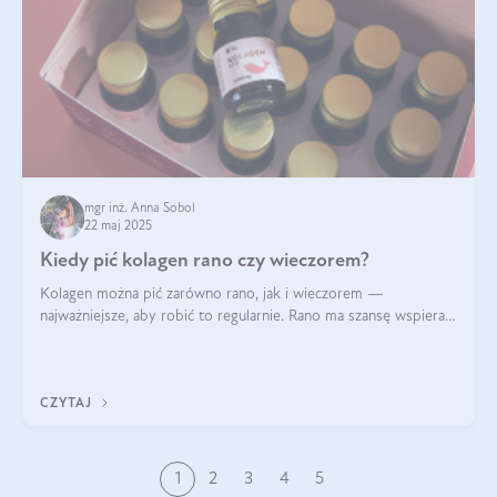
mgr inż. Anna Sobol
22 maj 2025
Kiedy pić kolagen rano czy wieczorem?
Kolagen można pić zarówno rano, jak i wieczorem —
najważniejsze, aby robić to regularnie. Rano ma szansę wspierać
energię i metabolizm, a wieczorem regenerację organizmu
podczas snu.
CZYTAJ
1
2
3
4
5