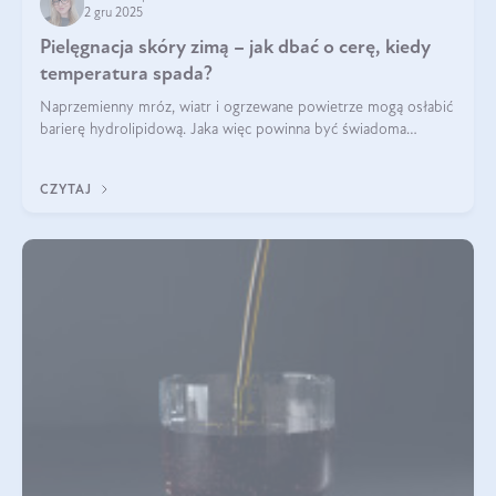
2 gru 2025
Pielęgnacja skóry zimą – jak dbać o cerę, kiedy
temperatura spada?
Naprzemienny mróz, wiatr i ogrzewane powietrze mogą osłabić
barierę hydrolipidową. Jaka więc powinna być świadoma
pielęgnacja w okresie chłodnych miesięcy?
CZYTAJ