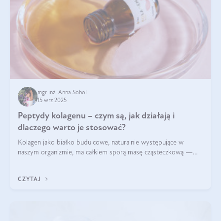
mgr inż. Anna Sobol
15 wrz 2025
Peptydy kolagenu – czym są, jak działają i
dlaczego warto je stosować?
Kolagen jako białko budulcowe, naturalnie występujące w
naszym organizmie, ma całkiem sporą masę cząsteczkową —
nawet do 300 kDa. Jeśli chcielibyśmy suplementować go w tej
formie, byłby trudno strawialny. Aby był lepiej przyswajalny i
CZYTAJ
bardziej biodostępny