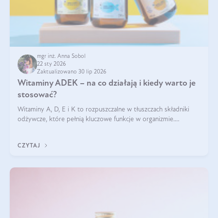
mgr inż. Anna Sobol
22 sty 2026
Zaktualizowano 30 lip 2026
Witaminy ADEK – na co działają i kiedy warto je
stosować?
Witaminy A, D, E i K to rozpuszczalne w tłuszczach składniki
odżywcze, które pełnią kluczowe funkcje w organizmie.
Wspierają zdrowie skóry i wzroku, odporność, prawidłową
krzepliwość krwi oraz mineralizację kości.
CZYTAJ