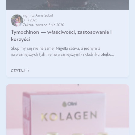
mgr inż. Anna Sobol
3 lis 2025
Zaktualizowano 5 sie 2026
Tymochinon — właściwości, zastosowanie i
korzyści
Skupimy się nie na samej Nigella sativa, a jednym z
najważniejszych (jak nie najważniejszym!) składniku olejku
eterycznego z czarnuszki: tymochinonie.
CZYTAJ