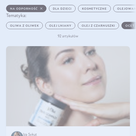
NA ODPORNOŚĆ
DLA DZIECI
KOSMETYCZNE
OLEJOWAN
Tematyka:
OLIWA Z OLIWEK
OLEJ LNIANY
OLEJ Z CZARNUSZKI
OCET
92 artykułów
Iza Sykut