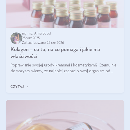
mgr inż. Anna Sobol
25 wrz 2025
Zaktualizowano 25 cze 2026
Kolagen – co to, na co pomaga i jakie ma
właściwości
Poprawianie swojej urody kremami i kosmetykami? Czemu nie,
ale wszyscy wiemy, że najlepiej zadbać o swój organizm od
wewnątrz — to solidna podstawa do tego, by nasz wygląd
zewnętrzny prezentował się zdrowo i atrakcyjnie. Stosowanie
CZYTAJ
wysokiej jakości suplem