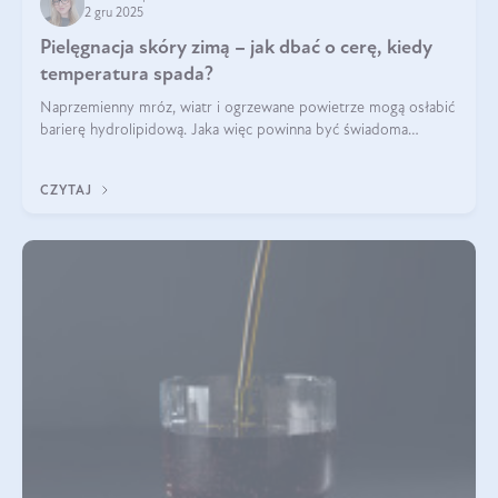
2 gru 2025
Pielęgnacja skóry zimą – jak dbać o cerę, kiedy
temperatura spada?
Naprzemienny mróz, wiatr i ogrzewane powietrze mogą osłabić
barierę hydrolipidową. Jaka więc powinna być świadoma
pielęgnacja w okresie chłodnych miesięcy?
CZYTAJ