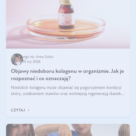
mgr inż. Anna Sobol
15 sty 2026
Objawy niedoboru kolagenu w organizmie. Jak je
rozpoznać i co oznaczają?
Niedobór kolagenu może objawiać się pogorszeniem kondycji
skóry, osłabieniem stawów oraz wolniejszą regeneracją tkanek.
Do najczęstszych sygnałów należą utrata jędrności i
elastyczności skóry, bóle stawów, łamliwość paznokci oraz
CZYTAJ
osłabienie włosów.