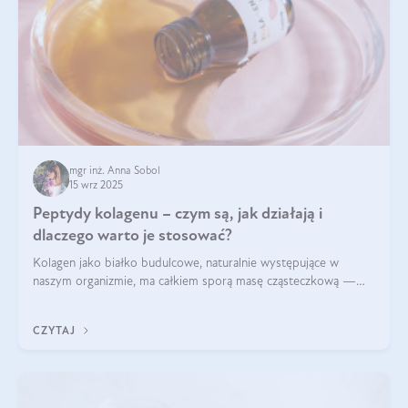
mgr inż. Anna Sobol
15 wrz 2025
Peptydy kolagenu – czym są, jak działają i
dlaczego warto je stosować?
Kolagen jako białko budulcowe, naturalnie występujące w
naszym organizmie, ma całkiem sporą masę cząsteczkową —
nawet do 300 kDa. Jeśli chcielibyśmy suplementować go w tej
formie, byłby trudno strawialny. Aby był lepiej przyswajalny i
CZYTAJ
bardziej biodostępny