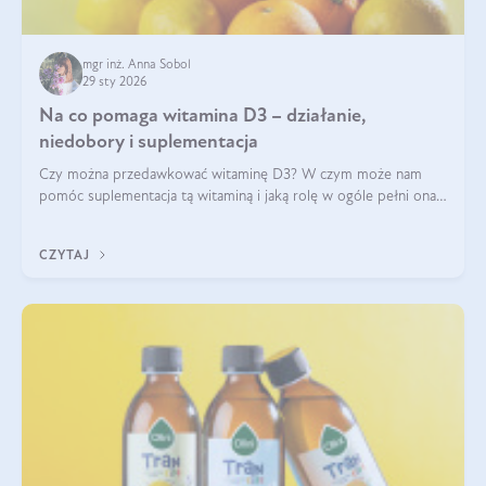
mgr inż. Anna Sobol
29 sty 2026
Na co pomaga witamina D3 – działanie,
niedobory i suplementacja
Czy można przedawkować witaminę D3? W czym może nam
pomóc suplementacja tą witaminą i jaką rolę w ogóle pełni ona
w naszym ciele? Powszechnie wiadomo, że jej przyjmowanie
zalecane jest jesienią i zimą, ale czy wiesz, dlaczego warto to
CZYTAJ
robić?