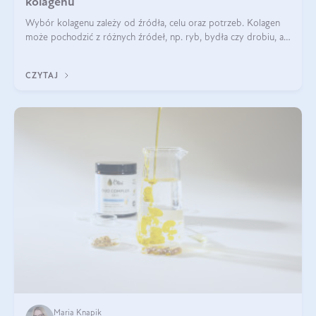
kolagenu
Wybór kolagenu zależy od źródła, celu oraz potrzeb. Kolagen
może pochodzić z różnych źródeł, np. ryb, bydła czy drobiu, a
każdy typ ma swoje unikatowe właściwości. Dla skóry najlepiej
sprawdza się kolagen rybi, a dla wspierania stawów — kolagen
CZYTAJ
bydlęcy.
Maria Knapik