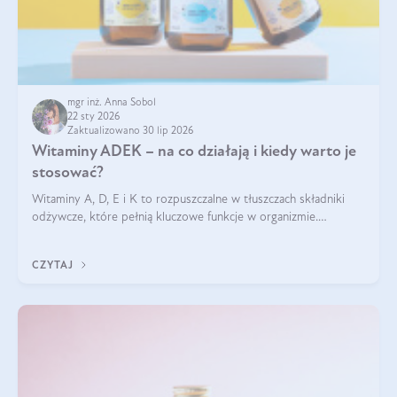
mgr inż. Anna Sobol
22 sty 2026
Zaktualizowano 30 lip 2026
Witaminy ADEK – na co działają i kiedy warto je
stosować?
Witaminy A, D, E i K to rozpuszczalne w tłuszczach składniki
odżywcze, które pełnią kluczowe funkcje w organizmie.
Wspierają zdrowie skóry i wzroku, odporność, prawidłową
krzepliwość krwi oraz mineralizację kości.
CZYTAJ