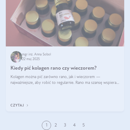
mgr inż. Anna Sobol
22 maj 2025
Kiedy pić kolagen rano czy wieczorem?
Kolagen można pić zarówno rano, jak i wieczorem —
najważniejsze, aby robić to regularnie. Rano ma szansę wspierać
energię i metabolizm, a wieczorem regenerację organizmu
podczas snu.
CZYTAJ
1
2
3
4
5