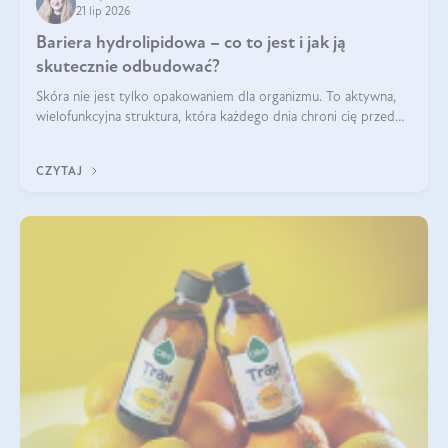
21 lip 2026
Bariera hydrolipidowa – co to jest i jak ją
skutecznie odbudować?
Skóra nie jest tylko opakowaniem dla organizmu. To aktywna,
wielofunkcyjna struktura, która każdego dnia chroni cię przed
utratą wody, wahaniami temperatury i czynnikami
środowiskowymi. Jednym z jej kluczowych elementów jest
CZYTAJ
bariera hydrolipidowa.