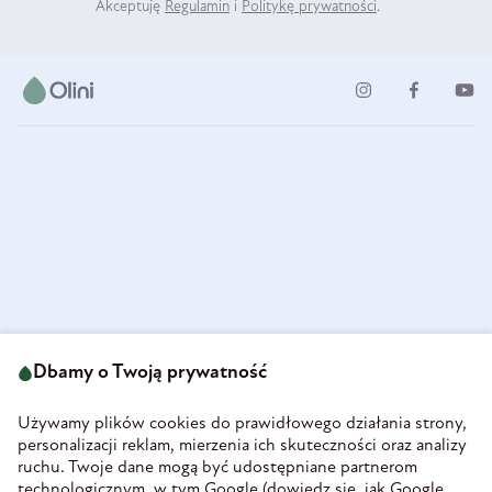
Akceptuję
Regulamin
i
Politykę prywatności
.
ul. Strzegomska 49
693 222 687
58-160 Świebodzice
Dbamy o Twoją prywatność
sklep@olini.pl
Polska
NIP 8860027066
Używamy plików cookies do prawidłowego działania strony,
REGON 890213034
personalizacji reklam, mierzenia ich skuteczności oraz analizy
ruchu. Twoje dane mogą być udostępniane partnerom
INFORMACJE
technologicznym, w tym Google (
dowiedz się, jak Google