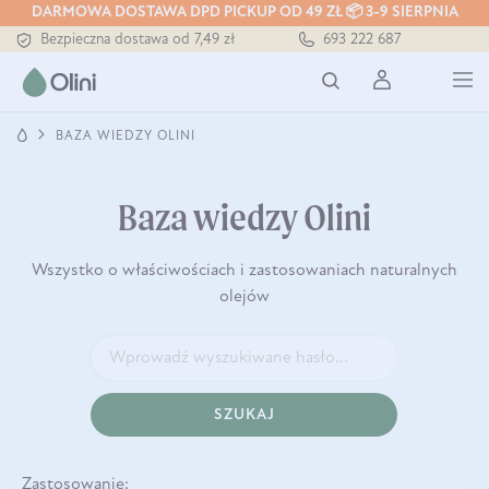
Tłoczony zawsze na zimno
DARMOWA DOSTAWA DPD PICKUP OD 49 ZŁ 📦 3-9 SIERPNIA
Bezpieczna dostawa od 7,49 zł
693 222 687
Darmowa dostawa od 199 zł
Tłoczony zawsze na zimno
BAZA WIEDZY OLINI
Baza wiedzy Olini
Wszystko o właściwościach i zastosowaniach naturalnych
olejów
SZUKAJ
Zastosowanie: