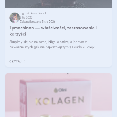
mgr inż. Anna Sobol
3 lis 2025
Zaktualizowano 5 sie 2026
Tymochinon — właściwości, zastosowanie i
korzyści
Skupimy się nie na samej Nigella sativa, a jednym z
najważniejszych (jak nie najważniejszym!) składniku olejku
eterycznego z czarnuszki: tymochinonie.
CZYTAJ