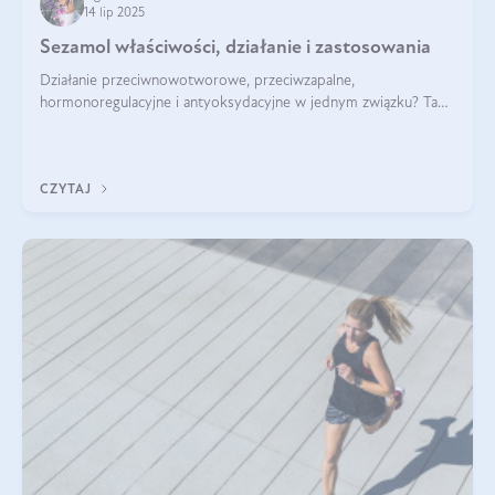
14 lip 2025
Sezamol właściwości, działanie i zastosowania
Działanie przeciwnowotworowe, przeciwzapalne,
hormonoregulacyjne i antyoksydacyjne w jednym związku? Tak
— to właśnie natura sezamolu, który obecny jest w oleju
sezamowym. Dowiedz się, dlaczego warto wprowadzić go do
swojej diety — być może to pierwsza ok
CZYTAJ