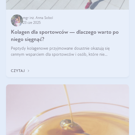
mgr inż. Anna Sobol
23 cze 2025
Kolagen dla sportowców — dlaczego warto po
niego sięgnąć?
Peptydy kolagenowe przyjmowane doustnie okazują się
cennym wsparciem dla sportowców i osób, które nie
wyobrażają sobie życia bez intensywnego ruchu.
CZYTAJ