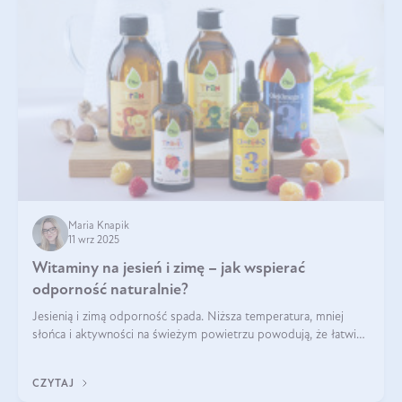
Maria Knapik
11 wrz 2025
Witaminy na jesień i zimę – jak wspierać
odporność naturalnie?
Jesienią i zimą odporność spada. Niższa temperatura, mniej
słońca i aktywności na świeżym powietrzu powodują, że łatwiej
się przeziębiamy. Dlatego szczególnie w tym okresie
powinniśmy wspierać układ immunologiczny. Co warto
CZYTAJ
suplementować jesienią i zimą?