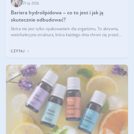
21 lip 2026
Bariera hydrolipidowa – co to jest i jak ją
skutecznie odbudować?
Skóra nie jest tylko opakowaniem dla organizmu. To aktywna,
wielofunkcyjna struktura, która każdego dnia chroni cię przed
utratą wody, wahaniami temperatury i czynnikami
środowiskowymi. Jednym z jej kluczowych elementów jest
CZYTAJ
bariera hydrolipidowa.