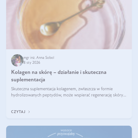
mgr inż. Anna Sobol
8 sty 2026
Kolagen na skórę – działanie i skuteczna
suplementacja
Skuteczna suplementacja kolagenem, zwłaszcza w formie
hydrolizowanych peptydów, może wspierać regenerację skóry i
poprawiać jej wygląd, jeśli jest połączona z odpowiednią dietą i
regularnością stosowania.
CZYTAJ