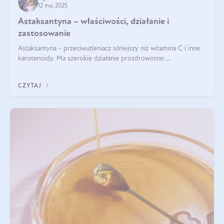
12 maj 2025
Astaksantyna – właściwości, działanie i
zastosowanie
Astaksantyna - przeciwutleniacz silniejszy niż witamina C i inne
karotenoidy. Ma szerokie działanie prozdrowotne:
przeciwzapalne, przeciwnowotworowe i immunomodulacyjne.
CZYTAJ