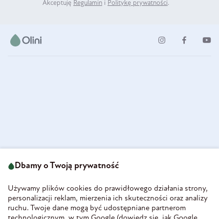
Akceptuję
Regulamin
i
Politykę prywatności
.
ul. Strzegomska 49
693 222 687
58-160 Świebodzice
Dbamy o Twoją prywatność
sklep@olini.pl
Polska
NIP 8860027066
Używamy plików cookies do prawidłowego działania strony,
REGON 890213034
personalizacji reklam, mierzenia ich skuteczności oraz analizy
ruchu. Twoje dane mogą być udostępniane partnerom
INFORMACJE
technologicznym, w tym Google (
dowiedz się, jak Google