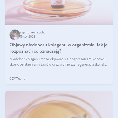
mgr inż. Anna Sobol
15 sty 2026
Objawy niedoboru kolagenu w organizmie. Jak je
rozpoznać i co oznaczają?
Niedobór kolagenu może objawiać się pogorszeniem kondycji
skóry, osłabieniem stawów oraz wolniejszą regeneracją tkanek.
Do najczęstszych sygnałów należą utrata jędrności i
elastyczności skóry, bóle stawów, łamliwość paznokci oraz
CZYTAJ
osłabienie włosów.