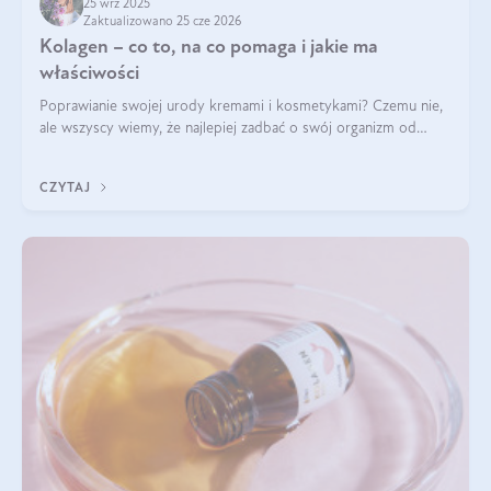
25 wrz 2025
Zaktualizowano 25 cze 2026
Kolagen – co to, na co pomaga i jakie ma
właściwości
Poprawianie swojej urody kremami i kosmetykami? Czemu nie,
ale wszyscy wiemy, że najlepiej zadbać o swój organizm od
wewnątrz — to solidna podstawa do tego, by nasz wygląd
zewnętrzny prezentował się zdrowo i atrakcyjnie. Stosowanie
CZYTAJ
wysokiej jakości suplem