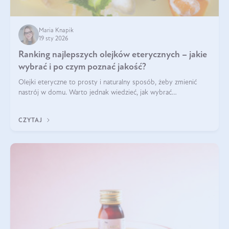
Maria Knapik
19 sty 2026
Ranking najlepszych olejków eterycznych – jakie
wybrać i po czym poznać jakość?
Olejki eteryczne to prosty i naturalny sposób, żeby zmienić
nastrój w domu. Warto jednak wiedzieć, jak wybrać
odpowiednie produkty. Po czym poznać, że są one dobrej
jakości? Jakie olejki eteryczne są najlepsze? Poznaj najważniejsze
CZYTAJ
kryteria wyboru!