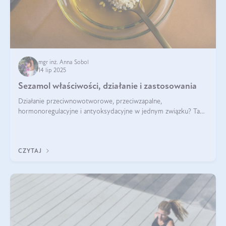
mgr inż. Anna Sobol
14 lip 2025
Sezamol właściwości, działanie i zastosowania
Działanie przeciwnowotworowe, przeciwzapalne,
hormonoregulacyjne i antyoksydacyjne w jednym związku? Tak
— to właśnie natura sezamolu, który obecny jest w oleju
sezamowym. Dowiedz się, dlaczego warto wprowadzić go do
swojej diety — być może to pierwsza ok
CZYTAJ