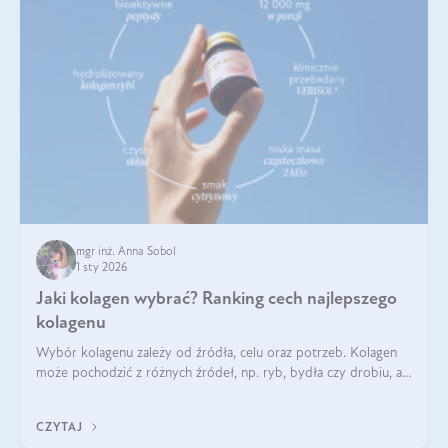
mgr inż. Anna Sobol
1 sty 2026
Jaki kolagen wybrać? Ranking cech najlepszego
kolagenu
Wybór kolagenu zależy od źródła, celu oraz potrzeb. Kolagen
może pochodzić z różnych źródeł, np. ryb, bydła czy drobiu, a
każdy typ ma swoje unikatowe właściwości. Dla skóry najlepiej
sprawdza się kolagen rybi, a dla wspierania stawów — kolagen
CZYTAJ
bydlęcy.