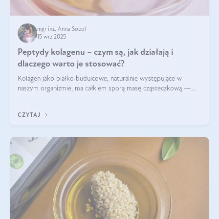
mgr inż. Anna Sobol
15 wrz 2025
Peptydy kolagenu – czym są, jak działają i
dlaczego warto je stosować?
Kolagen jako białko budulcowe, naturalnie występujące w
naszym organizmie, ma całkiem sporą masę cząsteczkową —
nawet do 300 kDa. Jeśli chcielibyśmy suplementować go w tej
formie, byłby trudno strawialny. Aby był lepiej przyswajalny i
CZYTAJ
bardziej biodostępny