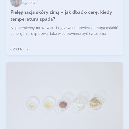
2 gru 2025
Pielęgnacja skóry zimą – jak dbać o cerę, kiedy
temperatura spada?
Naprzemienny mróz, wiatr i ogrzewane powietrze mogą osłabić
barierę hydrolipidową. Jaka więc powinna być świadoma
pielęgnacja w okresie chłodnych miesięcy?
CZYTAJ