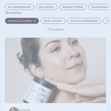
NA ODPORNOŚĆ
DLA DZIECI
KOSMETYCZNE
OLEJOWANIE
Tematyka:
OLIWA Z OLIWEK
OLEJ LNIANY
OLEJ Z CZARNUSZKI
OC
71 artykułów
Iza Sykut