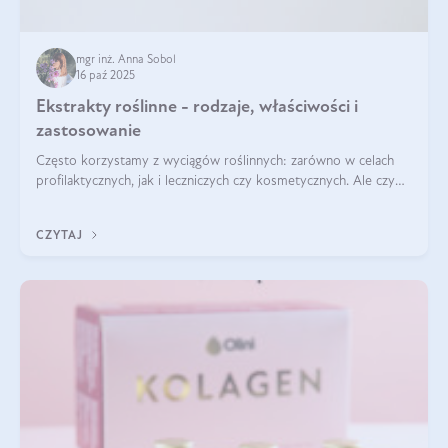
mgr inż. Anna Sobol
16 paź 2025
Ekstrakty roślinne - rodzaje, właściwości i
zastosowanie
Często korzystamy z wyciągów roślinnych: zarówno w celach
profilaktycznych, jak i leczniczych czy kosmetycznych. Ale czy
zastanawialiście się, na czym polega cały proces wydobywania
tych substancji z roślin?
CZYTAJ