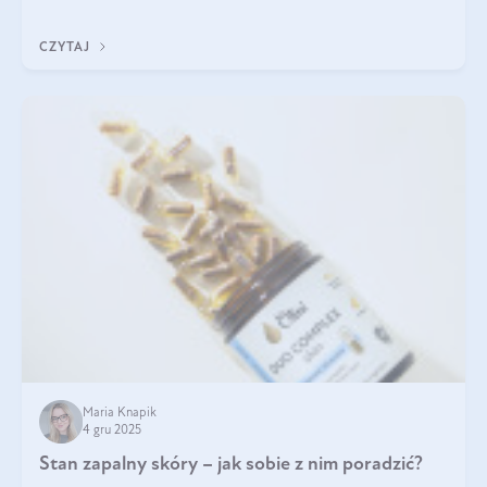
każdy typ ma swoje unikatowe właściwości. Dla skóry najlepiej
sprawdza się kolagen rybi, a dla wspierania stawów — kolagen
CZYTAJ
bydlęcy.
Maria Knapik
4 gru 2025
Stan zapalny skóry – jak sobie z nim poradzić?