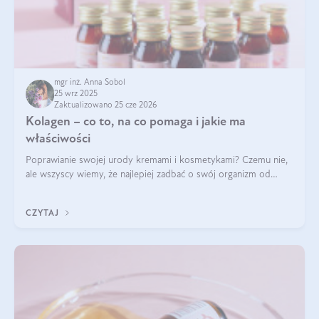
mgr inż. Anna Sobol
25 wrz 2025
Zaktualizowano 25 cze 2026
Kolagen – co to, na co pomaga i jakie ma
właściwości
Poprawianie swojej urody kremami i kosmetykami? Czemu nie,
ale wszyscy wiemy, że najlepiej zadbać o swój organizm od
wewnątrz — to solidna podstawa do tego, by nasz wygląd
zewnętrzny prezentował się zdrowo i atrakcyjnie. Stosowanie
CZYTAJ
wysokiej jakości suplem