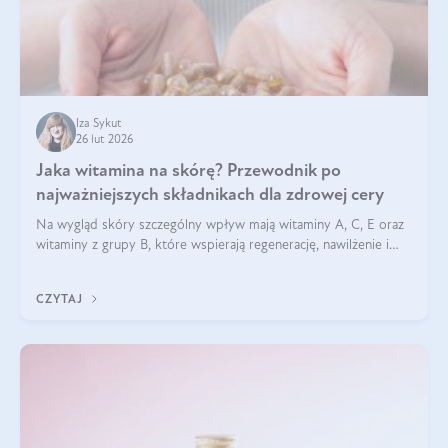
Iza Sykut
26 lut 2026
Jaka witamina na skórę? Przewodnik po
najważniejszych składnikach dla zdrowej cery
Na wygląd skóry szczególny wpływ mają witaminy A, C, E oraz
witaminy z grupy B, które wspierają regenerację, nawilżenie i
ochronę przed stresem oksydacyjnym. Odpowiednia podaż
tych witamin wspiera elastyczność skóry i jej naturalny blask.
CZYTAJ