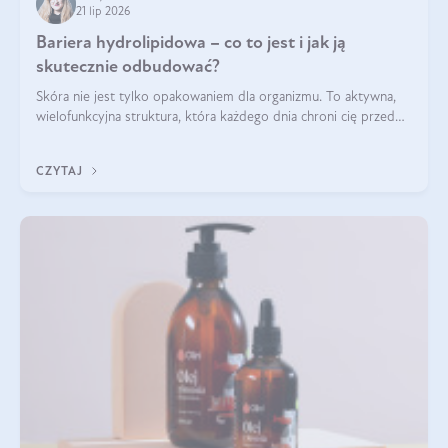
21 lip 2026
Bariera hydrolipidowa – co to jest i jak ją
skutecznie odbudować?
Skóra nie jest tylko opakowaniem dla organizmu. To aktywna,
wielofunkcyjna struktura, która każdego dnia chroni cię przed
utratą wody, wahaniami temperatury i czynnikami
środowiskowymi. Jednym z jej kluczowych elementów jest
CZYTAJ
bariera hydrolipidowa.