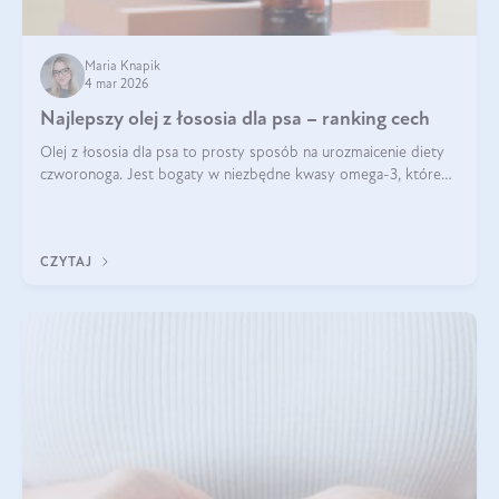
Maria Knapik
4 mar 2026
Najlepszy olej z łososia dla psa – ranking cech
Olej z łososia dla psa to prosty sposób na urozmaicenie diety
czworonoga. Jest bogaty w niezbędne kwasy omega-3, które
mogą pozytywnie wpłynąć na ogólną formę pupila. Na jakie
właściwości tego oleju rybiego warto w szczególności zwrócić
uwagę?
CZYTAJ