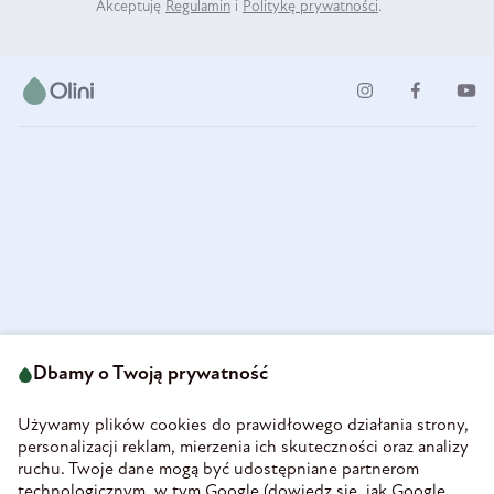
Akceptuję
Regulamin
i
Politykę prywatności
.
ul. Strzegomska 49
693 222 687
58-160 Świebodzice
Dbamy o Twoją prywatność
sklep@olini.pl
Polska
NIP 8860027066
Używamy plików cookies do prawidłowego działania strony,
REGON 890213034
personalizacji reklam, mierzenia ich skuteczności oraz analizy
ruchu. Twoje dane mogą być udostępniane partnerom
INFORMACJE
technologicznym, w tym Google (
dowiedz się, jak Google