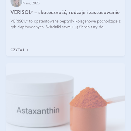
19 maj 2025
VERISOL® – skuteczność, rodzaje i zastosowanie
VERISOL® to opatentowane peptydy kolagenowe pochodzące z
ryb ciepłowodnych. Składniki stymulują fibroblasty do
produkcji kolagenu i elastyny w skórze. Kolagen VERISOL®
zapewnia wysoką biodostępność i umożliwia skuteczne dotarcie
do komórek skóry.
CZYTAJ