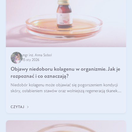
mgr inż. Anna Sobol
15 sty 2026
Objawy niedoboru kolagenu w organizmie. Jak je
rozpoznać i co oznaczają?
Niedobór kolagenu może objawiać się pogorszeniem kondycji
skóry, osłabieniem stawów oraz wolniejszą regeneracją tkanek.
Do najczęstszych sygnałów należą utrata jędrności i
elastyczności skóry, bóle stawów, łamliwość paznokci oraz
CZYTAJ
osłabienie włosów.