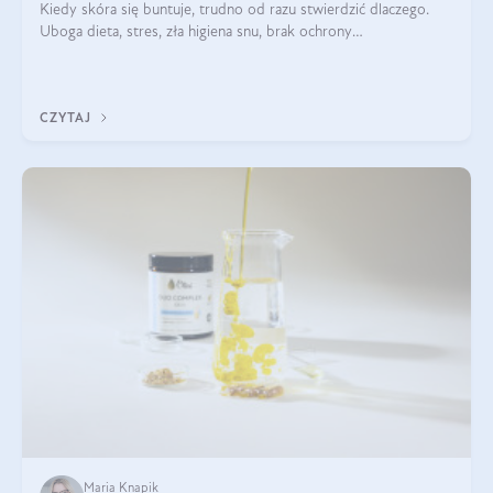
Kiedy skóra się buntuje, trudno od razu stwierdzić dlaczego.
Uboga dieta, stres, zła higiena snu, brak ochrony
przeciwsłonecznej – powodów nasilenia stanów zapalnych może
być wiele. Jak poradzić sobie z ich przyczynami i skutkami?
CZYTAJ
Maria Knapik