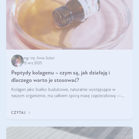
mgr inż. Anna Sobol
15 wrz 2025
Peptydy kolagenu – czym są, jak działają i
dlaczego warto je stosować?
Kolagen jako białko budulcowe, naturalnie występujące w
naszym organizmie, ma całkiem sporą masę cząsteczkową —
nawet do 300 kDa. Jeśli chcielibyśmy suplementować go w tej
formie, byłby trudno strawialny. Aby był lepiej przyswajalny i
CZYTAJ
bardziej biodostępny