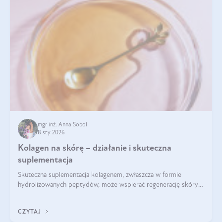
mgr inż. Anna Sobol
8 sty 2026
Kolagen na skórę – działanie i skuteczna
suplementacja
Skuteczna suplementacja kolagenem, zwłaszcza w formie
hydrolizowanych peptydów, może wspierać regenerację skóry i
poprawiać jej wygląd, jeśli jest połączona z odpowiednią dietą i
regularnością stosowania.
CZYTAJ