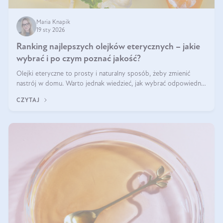
Maria Knapik
19 sty 2026
Ranking najlepszych olejków eterycznych – jakie
wybrać i po czym poznać jakość?
Olejki eteryczne to prosty i naturalny sposób, żeby zmienić
nastrój w domu. Warto jednak wiedzieć, jak wybrać odpowiednie
produkty. Po czym poznać, że są one dobrej jakości? Jakie olejki
CZYTAJ
eteryczne są najlepsze? Poznaj najważniejsze kryteria wyboru!