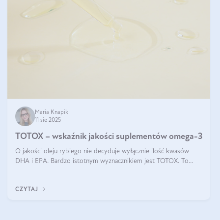
Maria Knapik
11 sie 2025
TOTOX – wskaźnik jakości suplementów omega-3
O jakości oleju rybiego nie decyduje wyłącznie ilość kwasów
DHA i EPA. Bardzo istotnym wyznacznikiem jest TOTOX. To
wskaźnik, który pokazuje skuteczność, świeżość oraz
bezpieczeństwo suplementu?
CZYTAJ