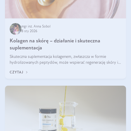
mgr inż. Anna Sobol
8 sty 2026
Kolagen na skórę – działanie i skuteczna
suplementacja
Skuteczna suplementacja kolagenem, zwłaszcza w formie
hydrolizowanych peptydów, może wspierać regenerację skóry i
poprawiać jej wygląd, jeśli jest połączona z odpowiednią dietą i
CZYTAJ
regularnością stosowania.