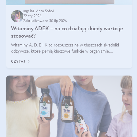
mgr inż. Anna Sobol
22 sty 2026
Zaktualizowano 30 lip 2026
Witaminy ADEK – na co działają i kiedy warto je
stosować?
Witaminy A, D, E i K to rozpuszczalne w tłuszczach składniki
odżywcze, które pełnią kluczowe funkcje w organizmie.
Wspierają zdrowie skóry i wzroku, odporność, prawidłową
CZYTAJ
krzepliwość krwi oraz mineralizację kości.