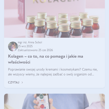
mgr inż. Anna Sobol
25 wrz 2025
Zaktualizowano 25 cze 2026
Kolagen – co to, na co pomaga i jakie ma
właściwości
Poprawianie swojej urody kremami i kosmetykami? Czemu nie,
ale wszyscy wiemy, że najlepiej zadbać o swój organizm od
wewnątrz — to solidna podstawa do tego, by nasz wygląd
CZYTAJ
zewnętrzny prezentował się zdrowo i atrakcyjnie. Stosowanie
wysokiej jakości suplem