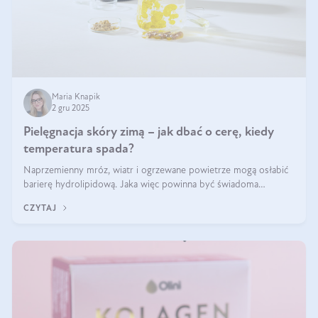
Maria Knapik
2 gru 2025
Pielęgnacja skóry zimą – jak dbać o cerę, kiedy
temperatura spada?
Naprzemienny mróz, wiatr i ogrzewane powietrze mogą osłabić
barierę hydrolipidową. Jaka więc powinna być świadoma
pielęgnacja w okresie chłodnych miesięcy?
CZYTAJ