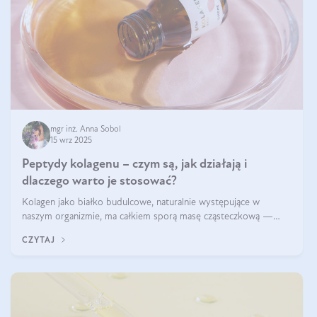
mgr inż. Anna Sobol
15 wrz 2025
Peptydy kolagenu – czym są, jak działają i
dlaczego warto je stosować?
Kolagen jako białko budulcowe, naturalnie występujące w
naszym organizmie, ma całkiem sporą masę cząsteczkową —
nawet do 300 kDa. Jeśli chcielibyśmy suplementować go w tej
CZYTAJ
formie, byłby trudno strawialny. Aby był lepiej przyswajalny i
bardziej biodostępny