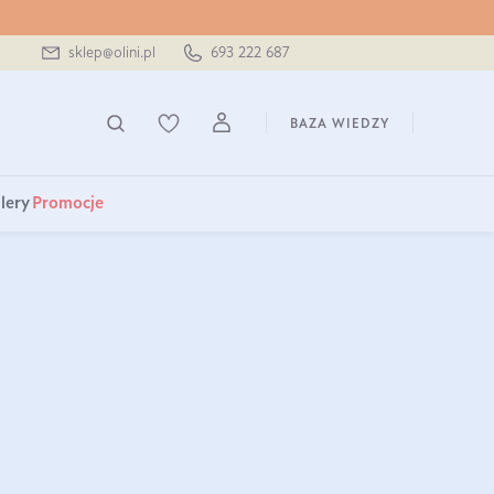
sklep@olini.pl
693 222 687
BAZA WIEDZY
lery
Promocje