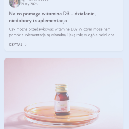
29 sty 2026
Na co pomaga witamina D3 – działanie,
niedobory i suplementacja
Czy można przedawkować witaminę D3? W czym może nam
pomóc suplementacja tą witaminą i jaką rolę w ogóle pełni ona w
naszym ciele? Powszechnie wiadomo, że jej przyjmowanie
CZYTAJ
zalecane jest jesienią i zimą, ale czy wiesz, dlaczego warto to
robić?