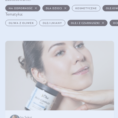
NA ODPORNOŚĆ
DLA DZIECI
KOSMETYCZNE
OLEJOW
Tematyka:
OLIWA Z OLIWEK
OLEJ LNIANY
OLEJ Z CZARNUSZKI
OC
Iza Sykut