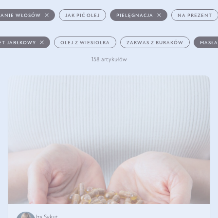
ANIE WŁOSÓW
JAK PIĆ OLEJ
PIELĘGNACJA
NA PREZENT
ET JABŁKOWY
OLEJ Z WIESIOŁKA
ZAKWAS Z BURAKÓW
MASŁA
158 artykułów
Iza Sykut