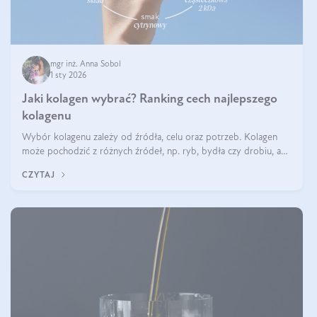
mgr inż. Anna Sobol
1 sty 2026
Jaki kolagen wybrać? Ranking cech najlepszego
kolagenu
Wybór kolagenu zależy od źródła, celu oraz potrzeb. Kolagen
może pochodzić z różnych źródeł, np. ryb, bydła czy drobiu, a
każdy typ ma swoje unikatowe właściwości. Dla skóry najlepiej
CZYTAJ
sprawdza się kolagen rybi, a dla wspierania stawów — kolagen
bydlęcy.