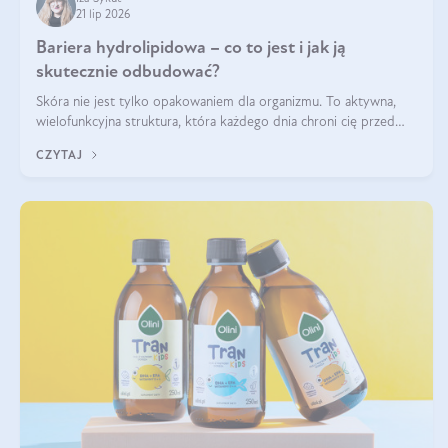
21 lip 2026
Bariera hydrolipidowa – co to jest i jak ją
skutecznie odbudować?
Skóra nie jest tylko opakowaniem dla organizmu. To aktywna,
wielofunkcyjna struktura, która każdego dnia chroni cię przed
utratą wody, wahaniami temperatury i czynnikami
CZYTAJ
środowiskowymi. Jednym z jej kluczowych elementów jest
bariera hydrolipidowa.