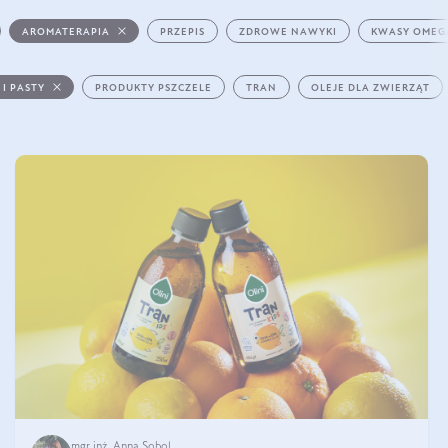
AROMATERAPIA
PRZEPIS
ZDROWE NAWYKI
KWASY OMEG
 I PASTY
PRODUKTY PSZCZELE
TRAN
OLEJE DLA ZWIERZĄT
mgr inż. Anna Sobol