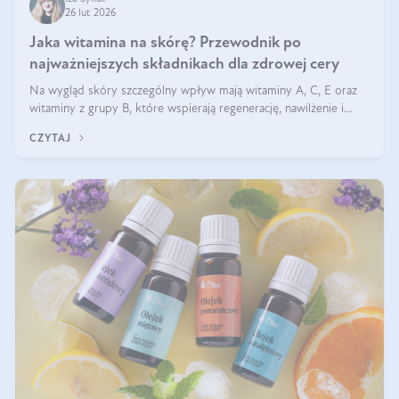
26 lut 2026
Jaka witamina na skórę? Przewodnik po
najważniejszych składnikach dla zdrowej cery
Na wygląd skóry szczególny wpływ mają witaminy A, C, E oraz
witaminy z grupy B, które wspierają regenerację, nawilżenie i
ochronę przed stresem oksydacyjnym. Odpowiednia podaż tych
CZYTAJ
witamin wspiera elastyczność skóry i jej naturalny blask.