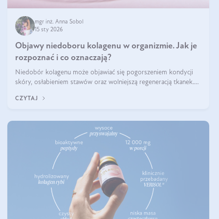
mgr inż. Anna Sobol
15 sty 2026
Objawy niedoboru kolagenu w organizmie. Jak je
rozpoznać i co oznaczają?
Niedobór kolagenu może objawiać się pogorszeniem kondycji
skóry, osłabieniem stawów oraz wolniejszą regeneracją tkanek.
Do najczęstszych sygnałów należą utrata jędrności i elastyczności
CZYTAJ
skóry, bóle stawów, łamliwość paznokci oraz osłabienie włosów.