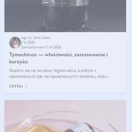
mgr inż. Anna Sobol
3 lis 2025
Zaktualizowano 5 sie 2026
Tymochinon — właściwości, zastosowanie i
korzyści
Skupimy się nie na samej Nigella sativa, a jednym z
najważniejszych (jak nie najważniejszym!) składniku olejku
eterycznego z czarnuszki: tymochinonie.
CZYTAJ