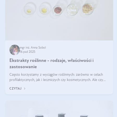
mgr inż. Anna Sobol
16 paź 2025
Ekstrakty roślinne - rodzaje, właściwości i
zastosowanie
Często korzystamy z wyciągów roślinnych: zarówno w celach
profilaktycznych, jak i leczniczych czy kosmetycznych. Ale czy
zastanawialiście się, na czym polega cały proces wydobywania
CZYTAJ
tych substancji z roślin?