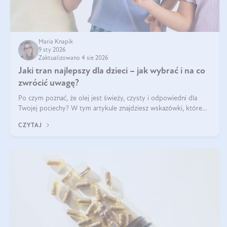
Maria Knapik
9 sty 2026
Zaktualizowano 4 sie 2026
Jaki tran najlepszy dla dzieci – jak wybrać i na co
zwrócić uwagę?
Po czym poznać, że olej jest świeży, czysty i odpowiedni dla
Twojej pociechy? W tym artykule znajdziesz wskazówki, które
pomogą wybrać najlepszy tran dla dzieci.
CZYTAJ