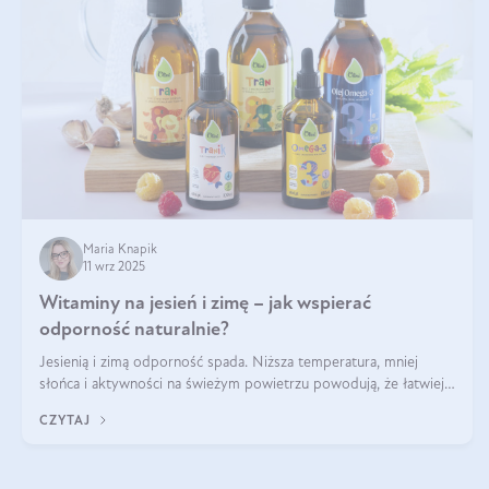
Maria Knapik
11 wrz 2025
Witaminy na jesień i zimę – jak wspierać
odporność naturalnie?
Jesienią i zimą odporność spada. Niższa temperatura, mniej
słońca i aktywności na świeżym powietrzu powodują, że łatwiej
się przeziębiamy. Dlatego szczególnie w tym okresie powinniśmy
CZYTAJ
wspierać układ immunologiczny. Co warto suplementować
jesienią i zimą?