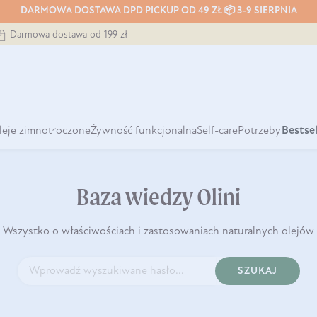
DARMOWA DOSTAWA DPD PICKUP OD 49 ZŁ 📦 3-9 SIERPNIA
Darmowa dostawa od 199 zł
leje zimnotłoczone
Żywność funkcjonalna
Self-care
Potrzeby
Bestsel
Baza wiedzy Olini
Wszystko o właściwościach i zastosowaniach naturalnych olejów
SZUKAJ