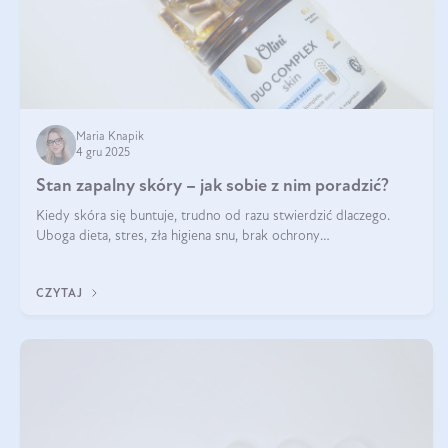
Maria Knapik
4 gru 2025
Stan zapalny skóry – jak sobie z nim poradzić?
Kiedy skóra się buntuje, trudno od razu stwierdzić dlaczego.
Uboga dieta, stres, zła higiena snu, brak ochrony
przeciwsłonecznej – powodów nasilenia stanów zapalnych może
być wiele. Jak poradzić sobie z ich przyczynami i skutkami?
CZYTAJ