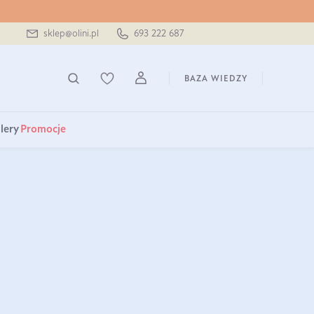
sklep@olini.pl
693 222 687
BAZA WIEDZY
lery
Promocje