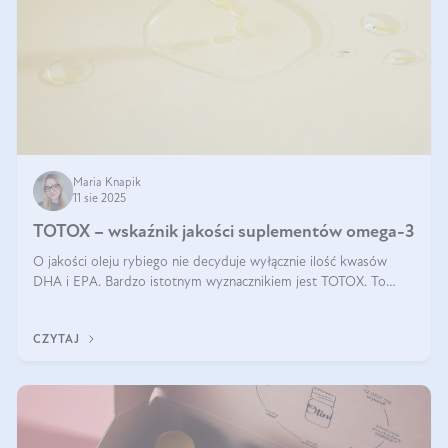
Maria Knapik
11 sie 2025
TOTOX – wskaźnik jakości suplementów omega-3
O jakości oleju rybiego nie decyduje wyłącznie ilość kwasów
DHA i EPA. Bardzo istotnym wyznacznikiem jest TOTOX. To
wskaźnik, który pokazuje skuteczność, świeżość oraz
bezpieczeństwo suplementu?
CZYTAJ