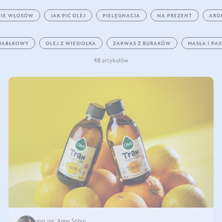
IE WŁOSÓW
JAK PIĆ OLEJ
PIELĘGNACJA
NA PREZENT
ARO
 JABŁKOWY
OLEJ Z WIESIOŁKA
ZAKWAS Z BURAKÓW
MASŁA I PA
48 artykułów
mgr inż. Anna Sobol