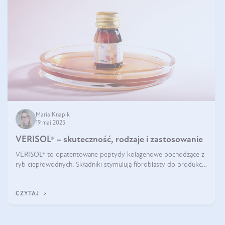
Maria Knapik
19 maj 2025
VERISOL® – skuteczność, rodzaje i zastosowanie
VERISOL® to opatentowane peptydy kolagenowe pochodzące z
ryb ciepłowodnych. Składniki stymulują fibroblasty do produkcji
kolagenu i elastyny w skórze. Kolagen VERISOL® zapewnia
wysoką biodostępność i umożliwia skuteczne dotarcie do
CZYTAJ
komórek skóry.