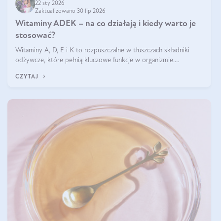
22 sty 2026
Zaktualizowano 30 lip 2026
Witaminy ADEK – na co działają i kiedy warto je
stosować?
Witaminy A, D, E i K to rozpuszczalne w tłuszczach składniki
odżywcze, które pełnią kluczowe funkcje w organizmie.
Wspierają zdrowie skóry i wzroku, odporność, prawidłową
CZYTAJ
krzepliwość krwi oraz mineralizację kości.