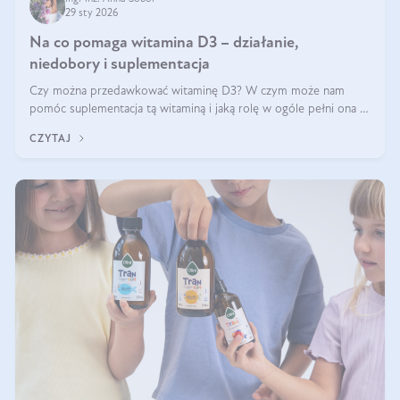
29 sty 2026
Na co pomaga witamina D3 – działanie,
niedobory i suplementacja
Czy można przedawkować witaminę D3? W czym może nam
pomóc suplementacja tą witaminą i jaką rolę w ogóle pełni ona w
naszym ciele? Powszechnie wiadomo, że jej przyjmowanie
CZYTAJ
zalecane jest jesienią i zimą, ale czy wiesz, dlaczego warto to
robić?