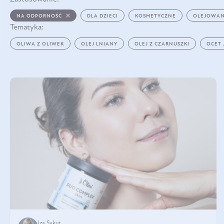
NA ODPORNOŚĆ
DLA DZIECI
KOSMETYCZNE
OLEJOWAN
Tematyka:
OLIWA Z OLIWEK
OLEJ LNIANY
OLEJ Z CZARNUSZKI
OCET
Iza Sykut