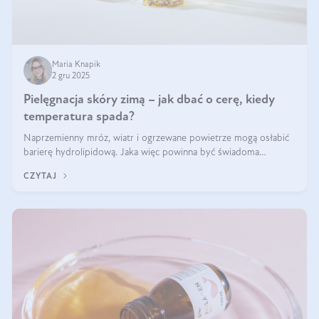
Maria Knapik
2 gru 2025
Pielęgnacja skóry zimą – jak dbać o cerę, kiedy
temperatura spada?
Naprzemienny mróz, wiatr i ogrzewane powietrze mogą osłabić
barierę hydrolipidową. Jaka więc powinna być świadoma
pielęgnacja w okresie chłodnych miesięcy?
CZYTAJ