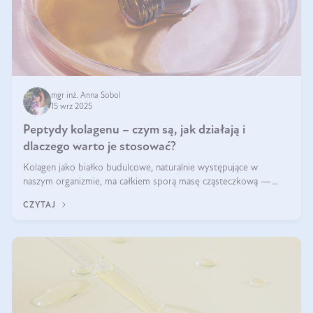
mgr inż. Anna Sobol
15 wrz 2025
Peptydy kolagenu – czym są, jak działają i
dlaczego warto je stosować?
Kolagen jako białko budulcowe, naturalnie występujące w
naszym organizmie, ma całkiem sporą masę cząsteczkową —
nawet do 300 kDa. Jeśli chcielibyśmy suplementować go w tej
CZYTAJ
formie, byłby trudno strawialny. Aby był lepiej przyswajalny i
bardziej biodostępny