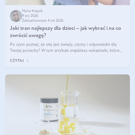
Maria Knapik
9 sty 2026
Zaktualizowano 4 sie 2026
Jaki tran najlepszy dla dzieci – jak wybrać i na co
zwrócić uwagę?
Po czym poznać, że olej jest świeży, czysty i odpowiedni dla
Twojej pociechy? W tym artykule znajdziesz wskazówki, które
pomogą wybrać najlepszy tran dla dzieci.
CZYTAJ