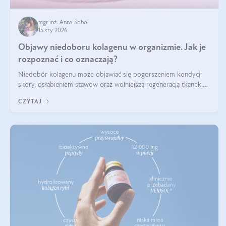
mgr inż. Anna Sobol
15 sty 2026
Objawy niedoboru kolagenu w organizmie. Jak je
rozpoznać i co oznaczają?
Niedobór kolagenu może objawiać się pogorszeniem kondycji
skóry, osłabieniem stawów oraz wolniejszą regeneracją tkanek.
Do najczęstszych sygnałów należą utrata jędrności i elastyczności
CZYTAJ
skóry, bóle stawów, łamliwość paznokci oraz osłabienie włosów.