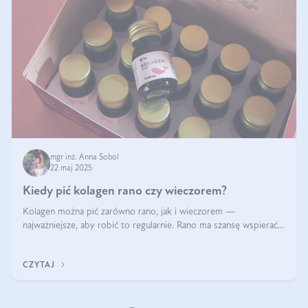
mgr inż. Anna Sobol
22 maj 2025
Kiedy pić kolagen rano czy wieczorem?
Kolagen można pić zarówno rano, jak i wieczorem —
najważniejsze, aby robić to regularnie. Rano ma szansę wspierać
energię i metabolizm, a wieczorem regenerację organizmu
podczas snu.
CZYTAJ