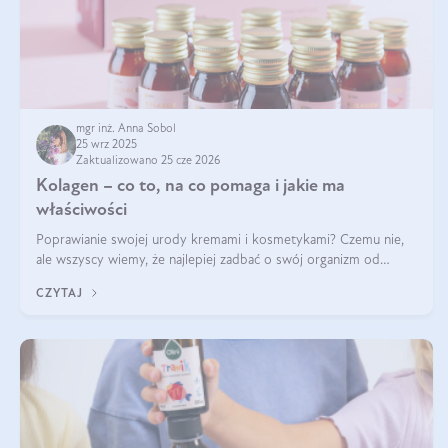
mgr inż. Anna Sobol
25 wrz 2025
Zaktualizowano 25 cze 2026
Kolagen – co to, na co pomaga i jakie ma
właściwości
Poprawianie swojej urody kremami i kosmetykami? Czemu nie,
ale wszyscy wiemy, że najlepiej zadbać o swój organizm od
wewnątrz — to solidna podstawa do tego, by nasz wygląd
CZYTAJ
zewnętrzny prezentował się zdrowo i atrakcyjnie. Stosowanie
wysokiej jakości suplem