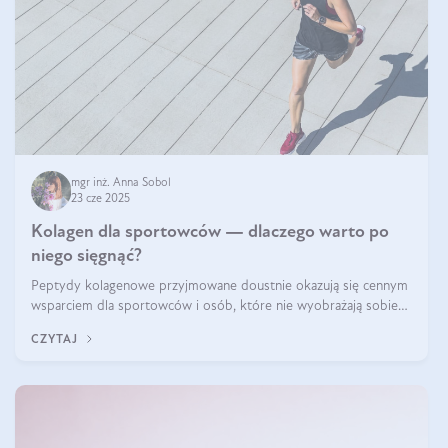
mgr inż. Anna Sobol
23 cze 2025
Kolagen dla sportowców — dlaczego warto po
niego sięgnąć?
Peptydy kolagenowe przyjmowane doustnie okazują się cennym
wsparciem dla sportowców i osób, które nie wyobrażają sobie
życia bez intensywnego ruchu.
CZYTAJ