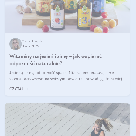
Maria Knapik
11 wrz 2025
Witaminy na jesień i zimę – jak wspierać
odporność naturalnie?
Jesienią i zimą odporność spada. Niższa temperatura, mniej
słońca i aktywności na świeżym powietrzu powodują, że łatwiej
się przeziębiamy. Dlatego szczególnie w tym okresie powinniśmy
CZYTAJ
wspierać układ immunologiczny. Co warto suplementować
jesienią i zimą?