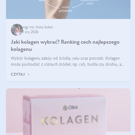
mgr inż. Anna Sobol
1 sty 2026
Jaki kolagen wybrać? Ranking cech najlepszego
kolagenu
Wybór kolagenu zależy od źródła, celu oraz potrzeb. Kolagen
może pochodzić z różnych źródeł, np. ryb, bydła czy drobiu, a
każdy typ ma swoje unikatowe właściwości. Dla skóry najlepiej
CZYTAJ
sprawdza się kolagen rybi, a dla wspierania stawów — kolagen
bydlęcy.