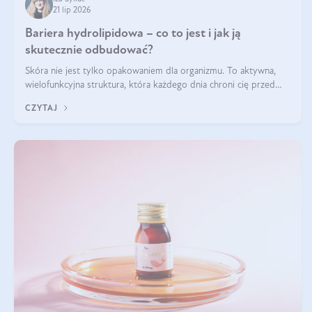
21 lip 2026
Bariera hydrolipidowa – co to jest i jak ją
skutecznie odbudować?
Skóra nie jest tylko opakowaniem dla organizmu. To aktywna,
wielofunkcyjna struktura, która każdego dnia chroni cię przed
utratą wody, wahaniami temperatury i czynnikami
CZYTAJ
środowiskowymi. Jednym z jej kluczowych elementów jest
bariera hydrolipidowa.