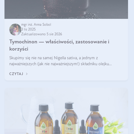
mgr inż. Anna Sobol
3 lis 2025
Zaktualizowano 5 sie 2026
Tymochinon — właściwości, zastosowanie i
korzyści
Skupimy się nie na samej Nigella sativa, a jednym z
najważniejszych (jak nie najważniejszym!) składniku olejku
eterycznego z czarnuszki: tymochinonie.
CZYTAJ