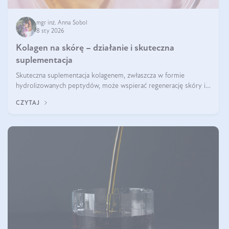
mgr inż. Anna Sobol
8 sty 2026
Kolagen na skórę – działanie i skuteczna
suplementacja
Skuteczna suplementacja kolagenem, zwłaszcza w formie
hydrolizowanych peptydów, może wspierać regenerację skóry i
poprawiać jej wygląd, jeśli jest połączona z odpowiednią dietą i
CZYTAJ
regularnością stosowania.