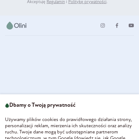
Akceptuję
Regulamin
i
Politykę prywatności
.
ul. Strzegomska 49
693 222 687
58-160 Świebodzice
Dbamy o Twoją prywatność
sklep@olini.pl
Polska
NIP 8860027066
Używamy plików cookies do prawidłowego działania strony,
REGON 890213034
personalizacji reklam, mierzenia ich skuteczności oraz analizy
ruchu. Twoje dane mogą być udostępniane partnerom
INFORMACJE
technologicznym, w tym Google (
dowiedz się, jak Google