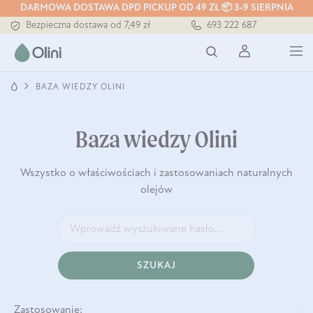
DARMOWA DOSTAWA DPD PICKUP OD 49 ZŁ 📦 3-9 SIERPNIA
Bezpieczna dostawa od 7,49 zł
693 222 687
Darmowa dostawa od 199 zł
Tłoczony zawsze na zimno
BAZA WIEDZY OLINI
Baza wiedzy Olini
Wszystko o właściwościach i zastosowaniach naturalnych
olejów
SZUKAJ
Zastosowanie: