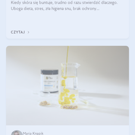
Kiedy skóra się buntuje, trudno od razu stwierdzić dlaczego.
Uboga dieta, stres, zła higiena snu, brak ochrony
przeciwsłonecznej – powodów nasilenia stanów zapalnych może
być wiele. Jak poradzić sobie z ich przyczynami i skutkami?
CZYTAJ
Maria Knapik