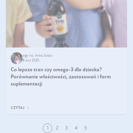
mgr inż. Anna Sobol
8 wrz 2025
Co lepsze tran czy omega-3 dla dziecka?
Porównanie właściwości, zastosowań i form
suplementacji
CZYTAJ
1
2
3
4
5