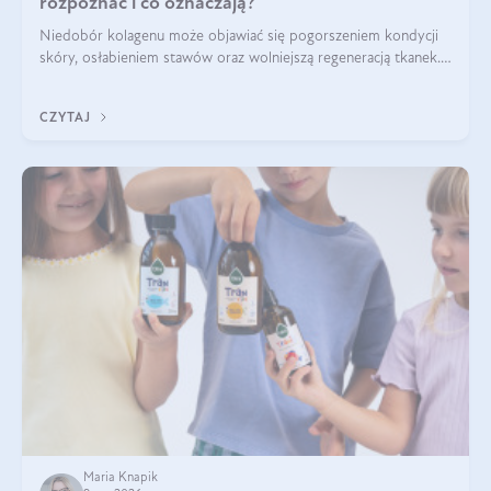
rozpoznać i co oznaczają?
Niedobór kolagenu może objawiać się pogorszeniem kondycji
skóry, osłabieniem stawów oraz wolniejszą regeneracją tkanek.
Do najczęstszych sygnałów należą utrata jędrności i
elastyczności skóry, bóle stawów, łamliwość paznokci oraz
CZYTAJ
osłabienie włosów.
Maria Knapik