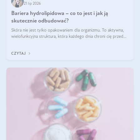
21 lip 2026
Bariera hydrolipidowa – co to jest i jak ją
skutecznie odbudować?
Skóra nie jest tylko opakowaniem dla organizmu. To aktywna,
wielofunkcyjna struktura, która każdego dnia chroni cię przed
utratą wody, wahaniami temperatury i czynnikami
środowiskowymi. Jednym z jej kluczowych elementów jest
CZYTAJ
bariera hydrolipidowa.