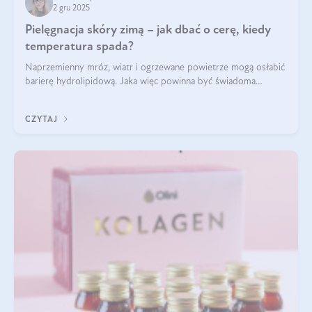
2 gru 2025
Pielęgnacja skóry zimą – jak dbać o cerę, kiedy
temperatura spada?
Naprzemienny mróz, wiatr i ogrzewane powietrze mogą osłabić
barierę hydrolipidową. Jaka więc powinna być świadoma
pielęgnacja w okresie chłodnych miesięcy?
CZYTAJ