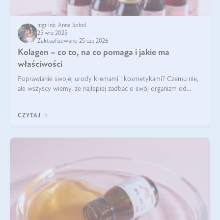
mgr inż. Anna Sobol
25 wrz 2025
Zaktualizowano 25 cze 2026
Kolagen – co to, na co pomaga i jakie ma
właściwości
Poprawianie swojej urody kremami i kosmetykami? Czemu nie,
ale wszyscy wiemy, że najlepiej zadbać o swój organizm od
wewnątrz — to solidna podstawa do tego, by nasz wygląd
zewnętrzny prezentował się zdrowo i atrakcyjnie. Stosowanie
CZYTAJ
wysokiej jakości suplem