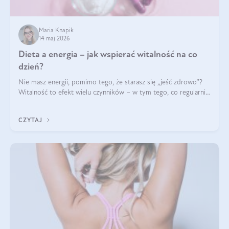
Maria Knapik
14 maj 2026
Dieta a energia – jak wspierać witalność na co
dzień?
Nie masz energii, pomimo tego, że starasz się „jeść zdrowo”?
Witalność to efekt wielu czynników – w tym tego, co regularnie
ląduje na talerzu. Zapotrzebowanie na składniki odżywcze różni
się w zależności od osoby
CZYTAJ