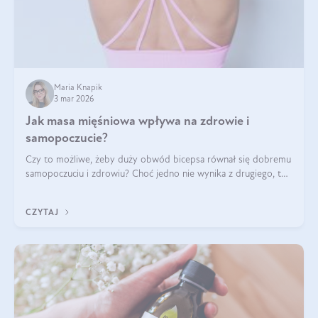
Maria Knapik
3 mar 2026
Jak masa mięśniowa wpływa na zdrowie i
samopoczucie?
Czy to możliwe, żeby duży obwód bicepsa równał się dobremu
samopoczuciu i zdrowiu? Choć jedno nie wynika z drugiego, to
jest między nimi powiązanie – masa mięśniowa może znacznie
poprawić jakość życia. W jaki sposób? W tym wpisie wszystko
CZYTAJ
wyjaśnimy.