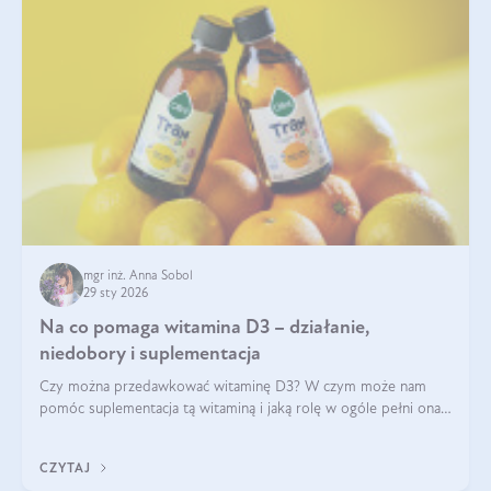
mgr inż. Anna Sobol
29 sty 2026
Na co pomaga witamina D3 – działanie,
niedobory i suplementacja
Czy można przedawkować witaminę D3? W czym może nam
pomóc suplementacja tą witaminą i jaką rolę w ogóle pełni ona
w naszym ciele? Powszechnie wiadomo, że jej przyjmowanie
zalecane jest jesienią i zimą, ale czy wiesz, dlaczego warto to
CZYTAJ
robić?