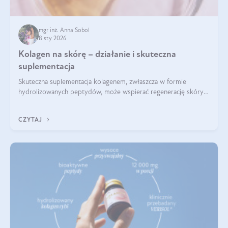
mgr inż. Anna Sobol
8 sty 2026
Kolagen na skórę – działanie i skuteczna
suplementacja
Skuteczna suplementacja kolagenem, zwłaszcza w formie
hydrolizowanych peptydów, może wspierać regenerację skóry i
poprawiać jej wygląd, jeśli jest połączona z odpowiednią dietą i
regularnością stosowania.
CZYTAJ