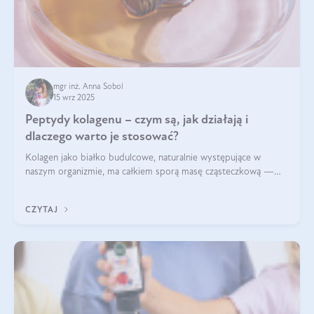
mgr inż. Anna Sobol
15 wrz 2025
Peptydy kolagenu – czym są, jak działają i
dlaczego warto je stosować?
Kolagen jako białko budulcowe, naturalnie występujące w
naszym organizmie, ma całkiem sporą masę cząsteczkową —
nawet do 300 kDa. Jeśli chcielibyśmy suplementować go w tej
formie, byłby trudno strawialny. Aby był lepiej przyswajalny i
CZYTAJ
bardziej biodostępny