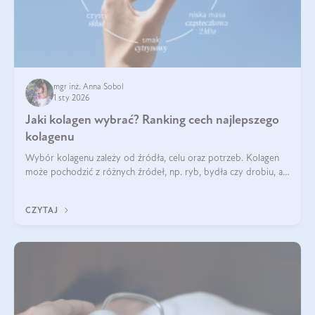
mgr inż. Anna Sobol
1 sty 2026
Jaki kolagen wybrać? Ranking cech najlepszego
kolagenu
Wybór kolagenu zależy od źródła, celu oraz potrzeb. Kolagen
może pochodzić z różnych źródeł, np. ryb, bydła czy drobiu, a
każdy typ ma swoje unikatowe właściwości. Dla skóry najlepiej
sprawdza się kolagen rybi, a dla wspierania stawów — kolagen
CZYTAJ
bydlęcy.