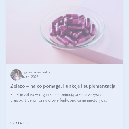
mgr inż. Anna Sobol
16 gru 2025
Żelazo – na co pomaga. Funkcje i suplementacja
Funkcje żelaza w organizmie obejmują przede wszystkim
transport tlenu i prawidłowe funkcjonowanie niektórych
enzymów. Żelazo odpowiada też za działanie układu
immunologicznego i nerwowego, szczególnie na wczesnym
etapie życia.
CZYTAJ