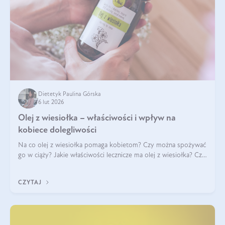
Dietetyk Paulina Górska
6 lut 2026
Olej z wiesiołka – właściwości i wpływ na
kobiece dolegliwości
Na co olej z wiesiołka pomaga kobietom? Czy można spożywać
go w ciąży? Jakie właściwości lecznicze ma olej z wiesiołka? Czy
jego skuteczność potwierdzają badania? Ile trzeba czekać na
efekty? Jaka jes
CZYTAJ