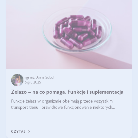
mgr inż. Anna Sobol
16 gru 2025
Żelazo – na co pomaga. Funkcje i suplementacja
Funkcje żelaza w organizmie obejmują przede wszystkim
transport tlenu i prawidłowe funkcjonowanie niektórych
enzymów. Żelazo odpowiada też za działanie układu
immunologicznego i nerwowego, szczególnie na wczesnym
etapie życia.
CZYTAJ