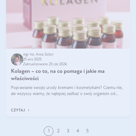
mgr inż. Anna Sobol
25 wrz 2025
Zaktualizowano 25 cze 2026
Kolagen – co to, na co pomaga i jakie ma
właściwości
Poprawianie swojej urody kremami i kosmetykami? Czemu nie,
ale wszyscy wiemy, że najlepiej zadbać o swój organizm od
wewnątrz — to solidna podstawa do tego, by nasz wygląd
zewnętrzny prezentował się zdrowo i atrakcyjnie. Stosowanie
CZYTAJ
wysokiej jakości suplem
1
2
3
4
5