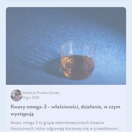
Dietetyk Paulina Górska
12 gru 2025
Kwasy omega-3 - właściwości, działanie, w czym
występują
Kwasy omega 3 to grupа wielonienasyconych kwasów
tłuszczowych, które odgrywają kluczową rolę w prawidłowym