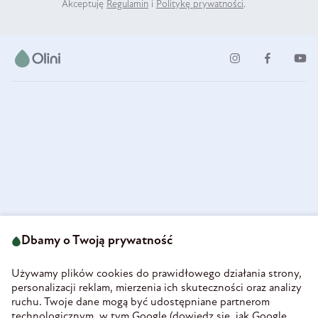
Akceptuję
Regulamin
i
Politykę prywatności
.
ul. Strzegomska 49
693 222 687
58-160 Świebodzice
Dbamy o Twoją prywatność
sklep@olini.pl
Polska
NIP 8860027066
Używamy plików cookies do prawidłowego działania strony,
REGON 890213034
personalizacji reklam, mierzenia ich skuteczności oraz analizy
ruchu. Twoje dane mogą być udostępniane partnerom
INFORMACJE
technologicznym, w tym Google (
dowiedz się, jak Google