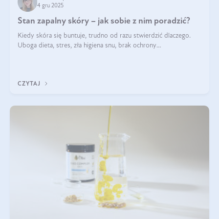
4 gru 2025
Stan zapalny skóry – jak sobie z nim poradzić?
Kiedy skóra się buntuje, trudno od razu stwierdzić dlaczego.
Uboga dieta, stres, zła higiena snu, brak ochrony
przeciwsłonecznej – powodów nasilenia stanów zapalnych może
być wiele. Jak poradzić sobie z ich przyczynami i skutkami?
CZYTAJ