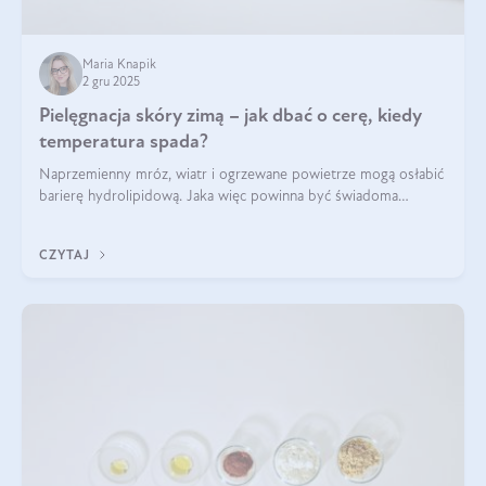
Maria Knapik
2 gru 2025
Pielęgnacja skóry zimą – jak dbać o cerę, kiedy
temperatura spada?
Naprzemienny mróz, wiatr i ogrzewane powietrze mogą osłabić
barierę hydrolipidową. Jaka więc powinna być świadoma
pielęgnacja w okresie chłodnych miesięcy?
CZYTAJ