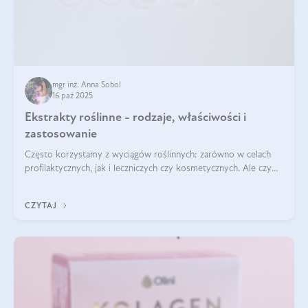
mgr inż. Anna Sobol
16 paź 2025
Ekstrakty roślinne - rodzaje, właściwości i
zastosowanie
Często korzystamy z wyciągów roślinnych: zarówno w celach
profilaktycznych, jak i leczniczych czy kosmetycznych. Ale czy
zastanawialiście się, na czym polega cały proces wydobywania
tych substancji z roślin?
CZYTAJ