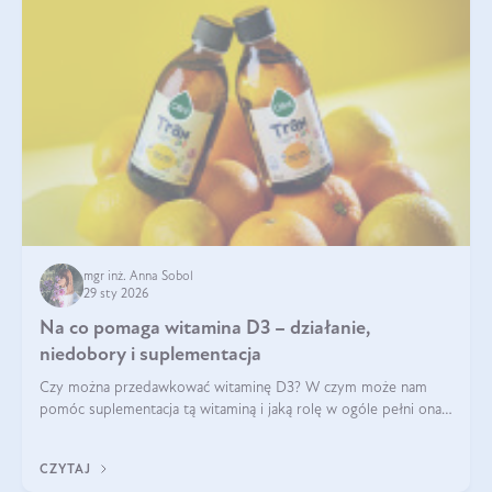
mgr inż. Anna Sobol
29 sty 2026
Na co pomaga witamina D3 – działanie,
niedobory i suplementacja
Czy można przedawkować witaminę D3? W czym może nam
pomóc suplementacja tą witaminą i jaką rolę w ogóle pełni ona
w naszym ciele? Powszechnie wiadomo, że jej przyjmowanie
zalecane jest jesienią i zimą, ale czy wiesz, dlaczego warto to
CZYTAJ
robić?