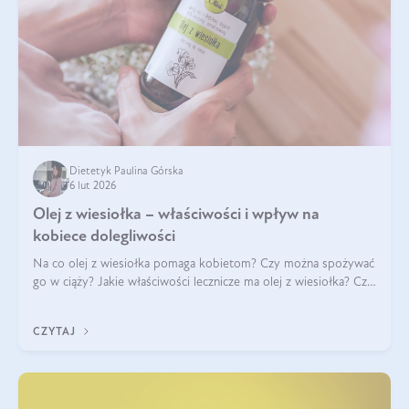
Dietetyk Paulina Górska
6 lut 2026
Olej z wiesiołka – właściwości i wpływ na
kobiece dolegliwości
Na co olej z wiesiołka pomaga kobietom? Czy można spożywać
go w ciąży? Jakie właściwości lecznicze ma olej z wiesiołka? Czy
jego skuteczność potwierdzają badania? Ile trzeba czekać na
efekty? Jaka jes
CZYTAJ