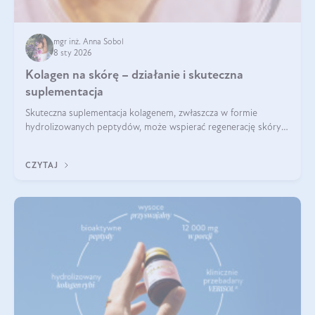
mgr inż. Anna Sobol
8 sty 2026
Kolagen na skórę – działanie i skuteczna
suplementacja
Skuteczna suplementacja kolagenem, zwłaszcza w formie
hydrolizowanych peptydów, może wspierać regenerację skóry i
poprawiać jej wygląd, jeśli jest połączona z odpowiednią dietą i
regularnością stosowania.
CZYTAJ