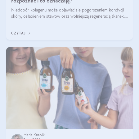
rozpoznać i co oznaczają?
Niedobór kolagenu może objawiać się pogorszeniem kondycji
skóry, osłabieniem stawów oraz wolniejszą regeneracją tkanek.
Do najczęstszych sygnałów należą utrata jędrności i
elastyczności skóry, bóle stawów, łamliwość paznokci oraz
CZYTAJ
osłabienie włosów.
Maria Knapik