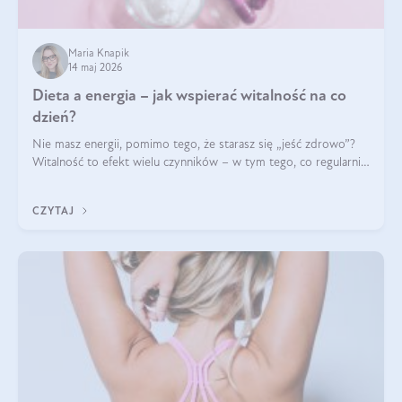
Maria Knapik
14 maj 2026
Dieta a energia – jak wspierać witalność na co
dzień?
Nie masz energii, pomimo tego, że starasz się „jeść zdrowo”?
Witalność to efekt wielu czynników – w tym tego, co regularnie
ląduje na talerzu. Zapotrzebowanie na składniki odżywcze różni
się w zależności od osoby
CZYTAJ