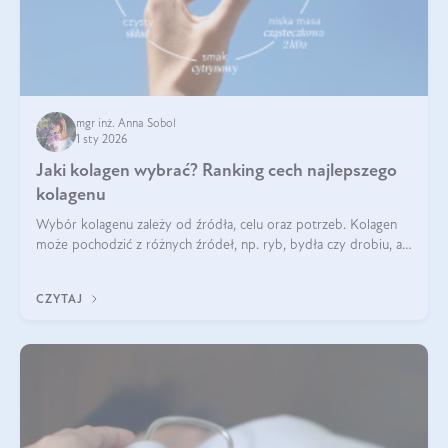
mgr inż. Anna Sobol
1 sty 2026
Jaki kolagen wybrać? Ranking cech najlepszego
kolagenu
Wybór kolagenu zależy od źródła, celu oraz potrzeb. Kolagen
może pochodzić z różnych źródeł, np. ryb, bydła czy drobiu, a
każdy typ ma swoje unikatowe właściwości. Dla skóry najlepiej
sprawdza się kolagen rybi, a dla wspierania stawów — kolagen
CZYTAJ
bydlęcy.