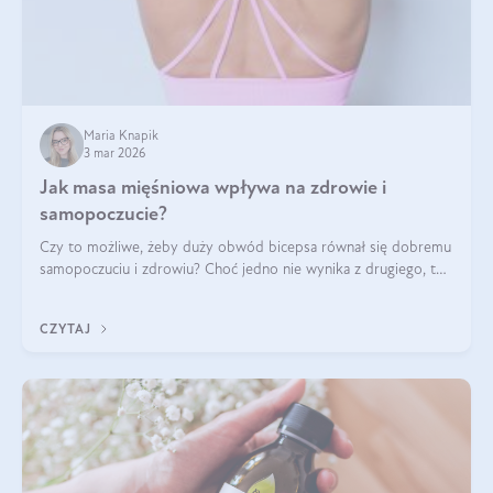
Maria Knapik
3 mar 2026
Jak masa mięśniowa wpływa na zdrowie i
samopoczucie?
Czy to możliwe, żeby duży obwód bicepsa równał się dobremu
samopoczuciu i zdrowiu? Choć jedno nie wynika z drugiego, to
jest między nimi powiązanie – masa mięśniowa może znacznie
poprawić jakość życia. W jaki sposób? W tym wpisie wszystko
CZYTAJ
wyjaśnimy.