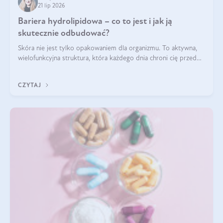
21 lip 2026
Bariera hydrolipidowa – co to jest i jak ją
skutecznie odbudować?
Skóra nie jest tylko opakowaniem dla organizmu. To aktywna,
wielofunkcyjna struktura, która każdego dnia chroni cię przed
utratą wody, wahaniami temperatury i czynnikami
środowiskowymi. Jednym z jej kluczowych elementów jest
CZYTAJ
bariera hydrolipidowa.