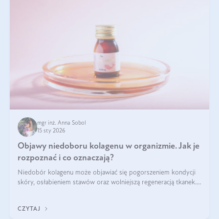
mgr inż. Anna Sobol
15 sty 2026
Objawy niedoboru kolagenu w organizmie. Jak je
rozpoznać i co oznaczają?
Niedobór kolagenu może objawiać się pogorszeniem kondycji
skóry, osłabieniem stawów oraz wolniejszą regeneracją tkanek.
Do najczęstszych sygnałów należą utrata jędrności i
elastyczności skóry, bóle stawów, łamliwość paznokci oraz
CZYTAJ
osłabienie włosów.