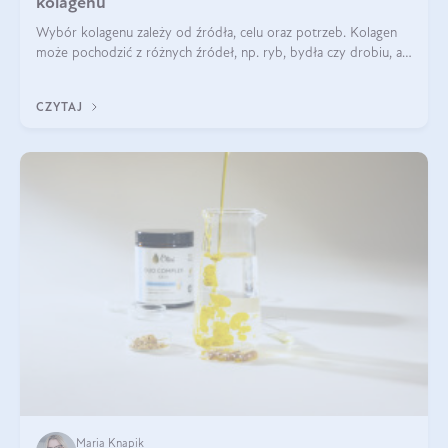
kolagenu
Wybór kolagenu zależy od źródła, celu oraz potrzeb. Kolagen
może pochodzić z różnych źródeł, np. ryb, bydła czy drobiu, a
każdy typ ma swoje unikatowe właściwości. Dla skóry najlepiej
sprawdza się kolagen rybi, a dla wspierania stawów — kolagen
CZYTAJ
bydlęcy.
Maria Knapik