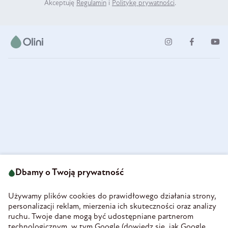
Akceptuję
Regulamin
i
Politykę prywatności
.
ul. Strzegomska 49
693 222 687
58-160 Świebodzice
Dbamy o Twoją prywatność
sklep@olini.pl
Polska
NIP 8860027066
Używamy plików cookies do prawidłowego działania strony,
REGON 890213034
personalizacji reklam, mierzenia ich skuteczności oraz analizy
ruchu. Twoje dane mogą być udostępniane partnerom
INFORMACJE
technologicznym, w tym Google (
dowiedz się, jak Google