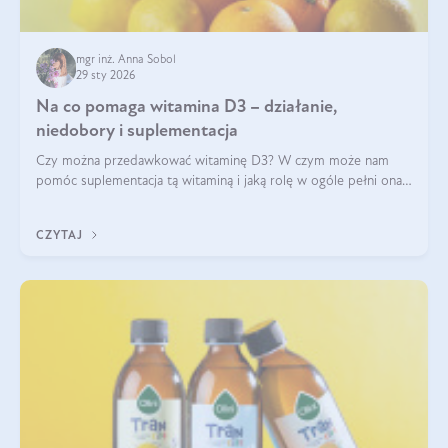
mgr inż. Anna Sobol
29 sty 2026
Na co pomaga witamina D3 – działanie,
niedobory i suplementacja
Czy można przedawkować witaminę D3? W czym może nam
pomóc suplementacja tą witaminą i jaką rolę w ogóle pełni ona
w naszym ciele? Powszechnie wiadomo, że jej przyjmowanie
zalecane jest jesienią i zimą, ale czy wiesz, dlaczego warto to
CZYTAJ
robić?