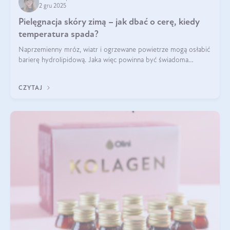
2 gru 2025
Pielęgnacja skóry zimą – jak dbać o cerę, kiedy
temperatura spada?
Naprzemienny mróz, wiatr i ogrzewane powietrze mogą osłabić
barierę hydrolipidową. Jaka więc powinna być świadoma
pielęgnacja w okresie chłodnych miesięcy?
CZYTAJ