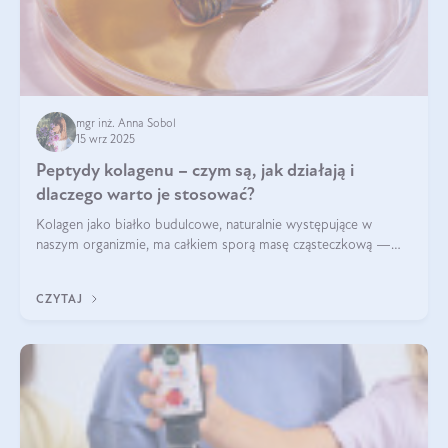
mgr inż. Anna Sobol
15 wrz 2025
Peptydy kolagenu – czym są, jak działają i
dlaczego warto je stosować?
Kolagen jako białko budulcowe, naturalnie występujące w
naszym organizmie, ma całkiem sporą masę cząsteczkową —
nawet do 300 kDa. Jeśli chcielibyśmy suplementować go w tej
formie, byłby trudno strawialny. Aby był lepiej przyswajalny i
CZYTAJ
bardziej biodostępny