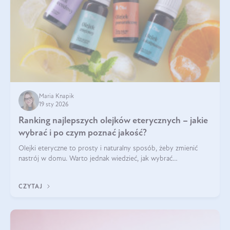
Maria Knapik
19 sty 2026
Ranking najlepszych olejków eterycznych – jakie
wybrać i po czym poznać jakość?
Olejki eteryczne to prosty i naturalny sposób, żeby zmienić
nastrój w domu. Warto jednak wiedzieć, jak wybrać
odpowiednie produkty. Po czym poznać, że są one dobrej
jakości? Jakie olejki eteryczne są najlepsze? Poznaj najważniejsze
CZYTAJ
kryteria wyboru!