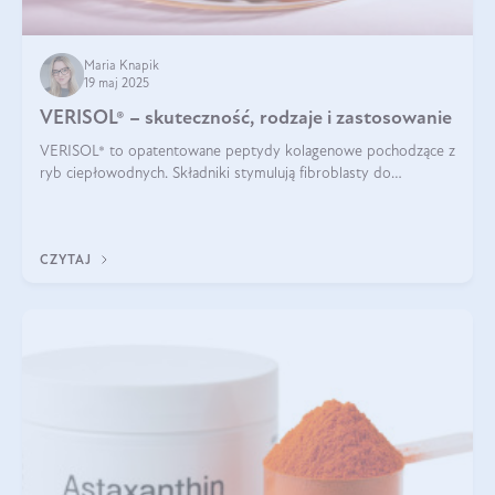
Maria Knapik
19 maj 2025
VERISOL® – skuteczność, rodzaje i zastosowanie
VERISOL® to opatentowane peptydy kolagenowe pochodzące z
ryb ciepłowodnych. Składniki stymulują fibroblasty do
produkcji kolagenu i elastyny w skórze. Kolagen VERISOL®
zapewnia wysoką biodostępność i umożliwia skuteczne dotarcie
do komórek skóry.
CZYTAJ