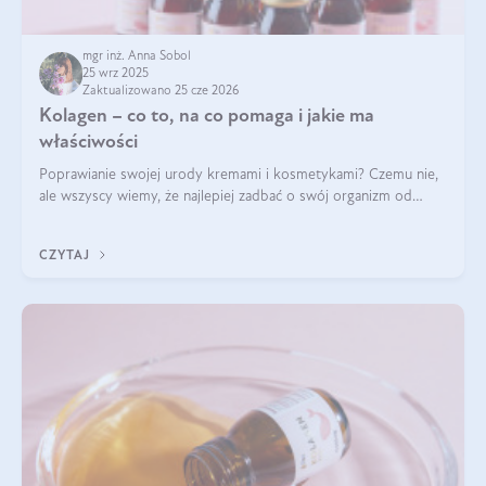
mgr inż. Anna Sobol
25 wrz 2025
Zaktualizowano 25 cze 2026
Kolagen – co to, na co pomaga i jakie ma
właściwości
Poprawianie swojej urody kremami i kosmetykami? Czemu nie,
ale wszyscy wiemy, że najlepiej zadbać o swój organizm od
wewnątrz — to solidna podstawa do tego, by nasz wygląd
zewnętrzny prezentował się zdrowo i atrakcyjnie. Stosowanie
CZYTAJ
wysokiej jakości suplem