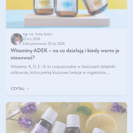
mgr inż. Anna Sobol
22 sty 2026
Zaktualizowano 30 lip 2026
Witaminy ADEK – na co działają i kiedy warto je
stosować?
Witaminy A, D, E i K to rozpuszczalne w tłuszczach składniki
odżywcze, które pełnią kluczowe funkcje w organizmie.
Wspierają zdrowie skóry i wzroku, odporność, prawidłową
krzepliwość krwi oraz mineralizację kości.
CZYTAJ