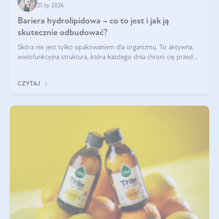
21 lip 2026
Bariera hydrolipidowa – co to jest i jak ją
skutecznie odbudować?
Skóra nie jest tylko opakowaniem dla organizmu. To aktywna,
wielofunkcyjna struktura, która każdego dnia chroni cię przed
utratą wody, wahaniami temperatury i czynnikami
środowiskowymi. Jednym z jej kluczowych elementów jest
CZYTAJ
bariera hydrolipidowa.