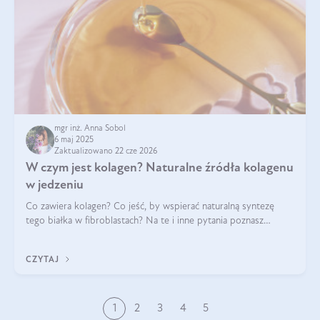
mgr inż. Anna Sobol
6 maj 2025
Zaktualizowano 22 cze 2026
W czym jest kolagen? Naturalne źródła kolagenu
w jedzeniu
Co zawiera kolagen? Co jeść, by wspierać naturalną syntezę
tego białka w fibroblastach? Na te i inne pytania poznasz
odpowiedź w tym artykule.
CZYTAJ
1
2
3
4
5