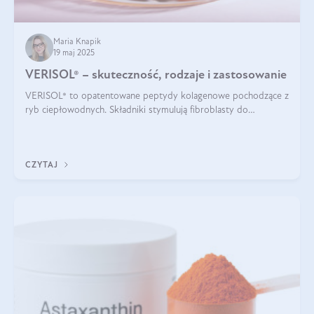
Maria Knapik
19 maj 2025
VERISOL® – skuteczność, rodzaje i zastosowanie
VERISOL® to opatentowane peptydy kolagenowe pochodzące z
ryb ciepłowodnych. Składniki stymulują fibroblasty do
produkcji kolagenu i elastyny w skórze. Kolagen VERISOL®
zapewnia wysoką biodostępność i umożliwia skuteczne dotarcie
do komórek skóry.
CZYTAJ