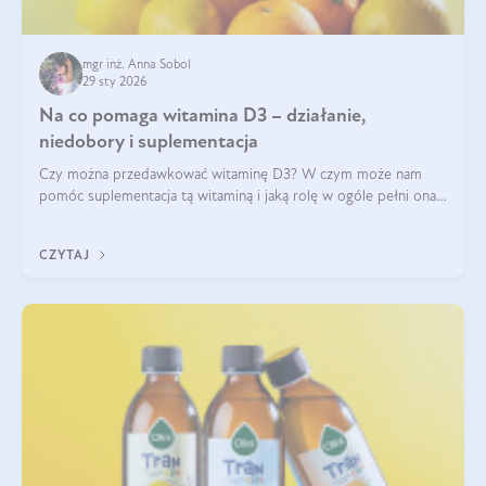
mgr inż. Anna Sobol
29 sty 2026
Na co pomaga witamina D3 – działanie,
niedobory i suplementacja
Czy można przedawkować witaminę D3? W czym może nam
pomóc suplementacja tą witaminą i jaką rolę w ogóle pełni ona
w naszym ciele? Powszechnie wiadomo, że jej przyjmowanie
zalecane jest jesienią i zimą, ale czy wiesz, dlaczego warto to
CZYTAJ
robić?