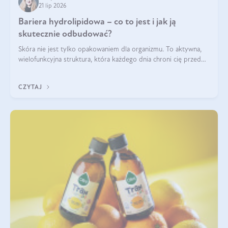
21 lip 2026
Bariera hydrolipidowa – co to jest i jak ją
skutecznie odbudować?
Skóra nie jest tylko opakowaniem dla organizmu. To aktywna,
wielofunkcyjna struktura, która każdego dnia chroni cię przed
utratą wody, wahaniami temperatury i czynnikami
środowiskowymi. Jednym z jej kluczowych elementów jest
CZYTAJ
bariera hydrolipidowa.