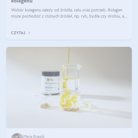
kolagenu
Wybór kolagenu zależy od źródła, celu oraz potrzeb. Kolagen
może pochodzić z różnych źródeł, np. ryb, bydła czy drobiu, a
każdy typ ma swoje unikatowe właściwości. Dla skóry najlepiej
sprawdza się kolagen rybi, a dla wspierania stawów — kolagen
CZYTAJ
bydlęcy.
Maria Knapik