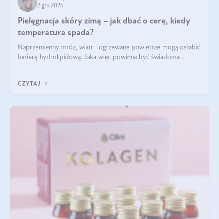
2 gru 2025
Pielęgnacja skóry zimą – jak dbać o cerę, kiedy
temperatura spada?
Naprzemienny mróz, wiatr i ogrzewane powietrze mogą osłabić
barierę hydrolipidową. Jaka więc powinna być świadoma
pielęgnacja w okresie chłodnych miesięcy?
CZYTAJ