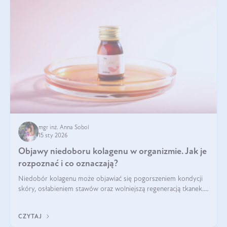
mgr inż. Anna Sobol
15 sty 2026
Objawy niedoboru kolagenu w organizmie. Jak je
rozpoznać i co oznaczają?
Niedobór kolagenu może objawiać się pogorszeniem kondycji
skóry, osłabieniem stawów oraz wolniejszą regeneracją tkanek.
Do najczęstszych sygnałów należą utrata jędrności i
elastyczności skóry, bóle stawów, łamliwość paznokci oraz
CZYTAJ
osłabienie włosów.