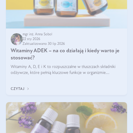
mgr inż. Anna Sobol
22 sty 2026
Zaktualizowano 30 lip 2026
Witaminy ADEK – na co działają i kiedy warto je
stosować?
Witaminy A, D, E i K to rozpuszczalne w tłuszczach składniki
odżywcze, które pełnią kluczowe funkcje w organizmie.
Wspierają zdrowie skóry i wzroku, odporność, prawidłową
krzepliwość krwi oraz mineralizację kości.
CZYTAJ