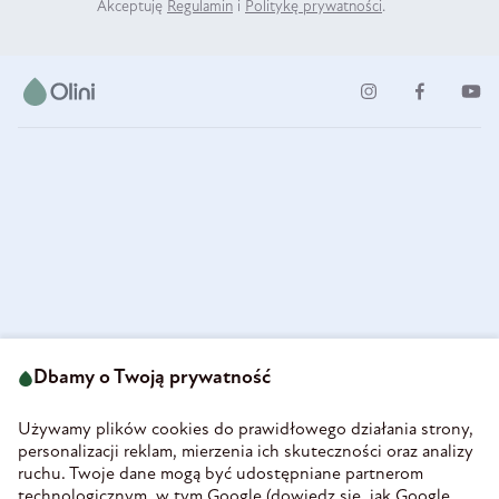
Akceptuję
Regulamin
i
Politykę prywatności
.
ul. Strzegomska 49
693 222 687
58-160 Świebodzice
Dbamy o Twoją prywatność
sklep@olini.pl
Polska
NIP 8860027066
Używamy plików cookies do prawidłowego działania strony,
REGON 890213034
personalizacji reklam, mierzenia ich skuteczności oraz analizy
ruchu. Twoje dane mogą być udostępniane partnerom
INFORMACJE
technologicznym, w tym Google (
dowiedz się, jak Google