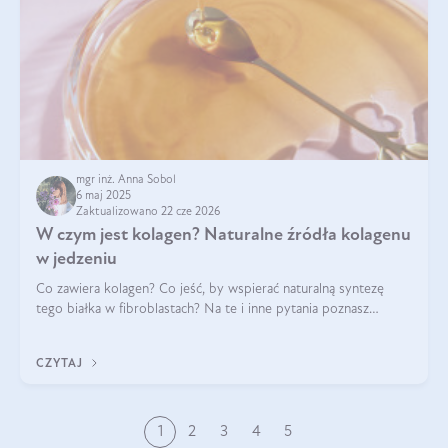
mgr inż. Anna Sobol
6 maj 2025
Zaktualizowano 22 cze 2026
W czym jest kolagen? Naturalne źródła kolagenu
w jedzeniu
Co zawiera kolagen? Co jeść, by wspierać naturalną syntezę
tego białka w fibroblastach? Na te i inne pytania poznasz
odpowiedź w tym artykule.
CZYTAJ
1
2
3
4
5