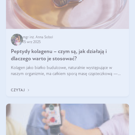
mgr inż. Anna Sobol
15 wrz 2025
Peptydy kolagenu – czym są, jak działają i
dlaczego warto je stosować?
Kolagen jako białko budulcowe, naturalnie występujące w
naszym organizmie, ma całkiem sporą masę cząsteczkową —
nawet do 300 kDa. Jeśli chcielibyśmy suplementować go w tej
formie, byłby trudno strawialny. Aby był lepiej przyswajalny i
CZYTAJ
bardziej biodostępny