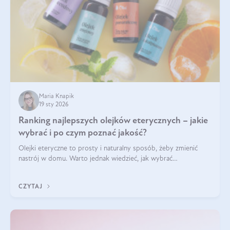
Maria Knapik
19 sty 2026
Ranking najlepszych olejków eterycznych – jakie
wybrać i po czym poznać jakość?
Olejki eteryczne to prosty i naturalny sposób, żeby zmienić
nastrój w domu. Warto jednak wiedzieć, jak wybrać
odpowiednie produkty. Po czym poznać, że są one dobrej
jakości? Jakie olejki eteryczne są najlepsze? Poznaj najważniejsze
CZYTAJ
kryteria wyboru!