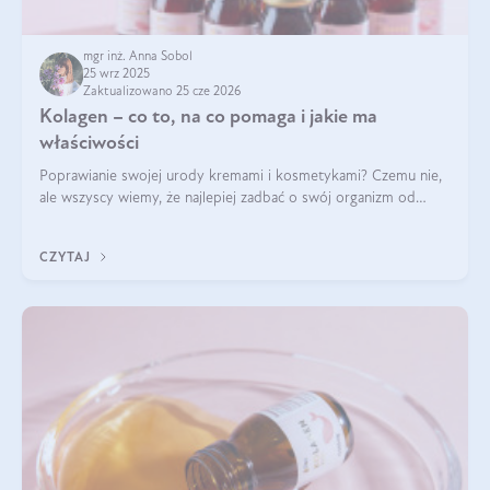
mgr inż. Anna Sobol
25 wrz 2025
Zaktualizowano 25 cze 2026
Kolagen – co to, na co pomaga i jakie ma
właściwości
Poprawianie swojej urody kremami i kosmetykami? Czemu nie,
ale wszyscy wiemy, że najlepiej zadbać o swój organizm od
wewnątrz — to solidna podstawa do tego, by nasz wygląd
zewnętrzny prezentował się zdrowo i atrakcyjnie. Stosowanie
CZYTAJ
wysokiej jakości suplem