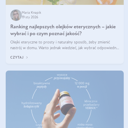
Maria Knapik
19 sty 2026
Ranking najlepszych olejków eterycznych – jakie
wybrać i po czym poznać jakość?
Olejki eteryczne to prosty i naturalny sposób, żeby zmienić
nastrój w domu. Warto jednak wiedzieć, jak wybrać odpowiednie
produkty. Po czym poznać, że są one dobrej jakości? Jakie olejki
CZYTAJ
eteryczne są najlepsze? Poznaj najważniejsze kryteria wyboru!