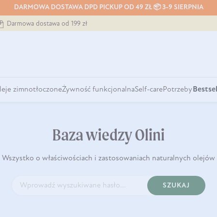
DARMOWA DOSTAWA DPD PICKUP OD 49 ZŁ 📦 3-9 SIERPNIA
Darmowa dostawa od 199 zł
leje zimnotłoczone
Żywność funkcjonalna
Self-care
Potrzeby
Bestsel
Baza wiedzy Olini
Wszystko o właściwościach i zastosowaniach naturalnych olejów
SZUKAJ