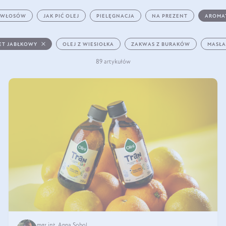
 WŁOSÓW
JAK PIĆ OLEJ
PIELĘGNACJA
NA PREZENT
AROMA
ET JABŁKOWY
OLEJ Z WIESIOŁKA
ZAKWAS Z BURAKÓW
MASŁA
89 artykułów
mgr inż. Anna Sobol