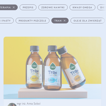
TERAPIA
PRZEPIS
ZDROWE NAWYKI
KWASY OMEGA
DIE
 I PASTY
PRODUKTY PSZCZELE
TRAN
OLEJE DLA ZWIERZĄT
mgr inż. Anna Sobol