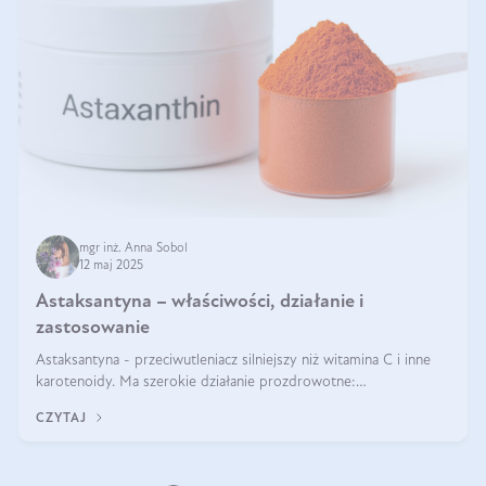
mgr inż. Anna Sobol
12 maj 2025
Astaksantyna – właściwości, działanie i
zastosowanie
Astaksantyna - przeciwutleniacz silniejszy niż witamina C i inne
karotenoidy. Ma szerokie działanie prozdrowotne:
przeciwzapalne, przeciwnowotworowe i immunomodulacyjne.
CZYTAJ