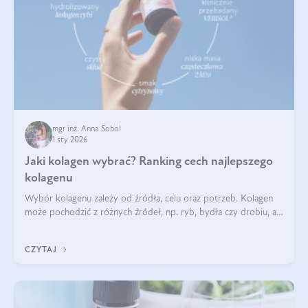
mgr inż. Anna Sobol
1 sty 2026
Jaki kolagen wybrać? Ranking cech najlepszego
kolagenu
Wybór kolagenu zależy od źródła, celu oraz potrzeb. Kolagen
może pochodzić z różnych źródeł, np. ryb, bydła czy drobiu, a
każdy typ ma swoje unikatowe właściwości. Dla skóry najlepiej
sprawdza się kolagen rybi, a dla wspierania stawów — kolagen
CZYTAJ
bydlęcy.