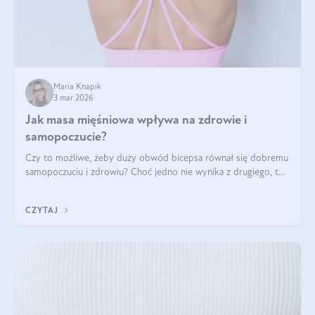
Maria Knapik
3 mar 2026
Jak masa mięśniowa wpływa na zdrowie i
samopoczucie?
Czy to możliwe, żeby duży obwód bicepsa równał się dobremu
samopoczuciu i zdrowiu? Choć jedno nie wynika z drugiego, to
jest między nimi powiązanie – masa mięśniowa może znacznie
poprawić jakość życia. W jaki sposób? W tym wpisie wszystko
CZYTAJ
wyjaśnimy.