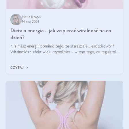
Maria Knapik
14 maj 2026
Dieta a energia – jak wspierać witalność na co
dzień?
Nie masz energii, pomimo tego, że starasz się „jeść zdrowo”?
Witalność to efekt wielu czynników – w tym tego, co regularnie
ląduje na talerzu. Zapotrzebowanie na składniki odżywcze różni
się w zależności od osoby
CZYTAJ