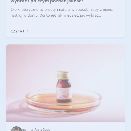
wybrać i po czym poznać jakość?
Olejki eteryczne to prosty i naturalny sposób, żeby zmienić
nastrój w domu. Warto jednak wiedzieć, jak wybrać
odpowiednie produkty. Po czym poznać, że są one dobrej
jakości? Jakie olejki eteryczne są najlepsze? Poznaj najważniejsze
CZYTAJ
kryteria wyboru!
mgr inż. Anna Sobol