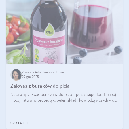
Zuzanna Adamkiewicz-Kiwer
29 gru 2025
Zakwas z buraków do picia
Naturalny zakwas buraczany do picia - polski superfood, napój
mocy, naturalny probiotyk, pełen składników odżywczych - o
zakwasie z buraka mówi się w samych superlatywach. Niektórzy
z Was usłyszeli o
CZYTAJ