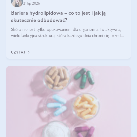
21 lip 2026
Bariera hydrolipidowa – co to jest i jak ją
skutecznie odbudować?
Skóra nie jest tylko opakowaniem dla organizmu. To aktywna,
wielofunkcyjna struktura, która każdego dnia chroni cię przed
utratą wody, wahaniami temperatury i czynnikami
środowiskowymi. Jednym z jej kluczowych elementów jest
CZYTAJ
bariera hydrolipidowa.