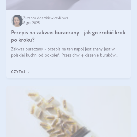
Zuzanna Adamkiewicz-Kiwer
8 gru 2025
Przepis na zakwas buraczany - jak go zrobić krok
po kroku?
Zakwas buraczany - przepis na ten napój jest znany jest w
polskiej kuchni od pokoleń. Przez chwilę kiszenie buraków
czerwonych zostało zapomniane, by w ostatnim czasie powrócić
na fali popularności na
CZYTAJ