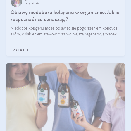
15 sty 2026
Objawy niedoboru kolagenu w organizmie. Jak je
rozpoznać i co oznaczają?
Niedobór kolagenu może objawiać się pogorszeniem kondycji
skóry, osłabieniem stawów oraz wolniejszą regeneracją tkanek.
Do najczęstszych sygnałów należą utrata jędrności i
elastyczności skóry, bóle stawów, łamliwość paznokci oraz
CZYTAJ
osłabienie włosów.