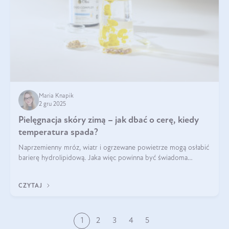
Maria Knapik
2 gru 2025
Pielęgnacja skóry zimą – jak dbać o cerę, kiedy
temperatura spada?
Naprzemienny mróz, wiatr i ogrzewane powietrze mogą osłabić
barierę hydrolipidową. Jaka więc powinna być świadoma
pielęgnacja w okresie chłodnych miesięcy?
CZYTAJ
1
2
3
4
5