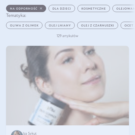
NA ODPORNOŚĆ
DLA DZIECI
KOSMETYCZNE
OLEJOWAN
Tematyka:
OLIWA Z OLIWEK
OLEJ LNIANY
OLEJ Z CZARNUSZKI
OCET
129 artykułów
Iza Sykut