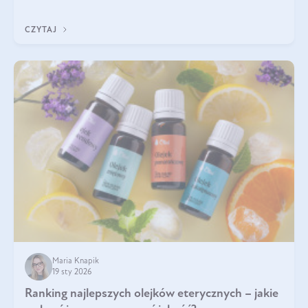
Wspierają zdrowie skóry i wzroku, odporność, prawidłową
krzepliwość krwi oraz mineralizację kości.
CZYTAJ
Maria Knapik
19 sty 2026
Ranking najlepszych olejków eterycznych – jakie