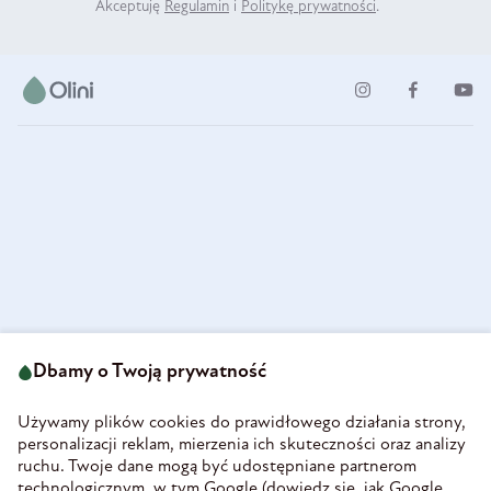
Akceptuję
Regulamin
i
Politykę prywatności
.
ul. Strzegomska 49
693 222 687
58-160 Świebodzice
Dbamy o Twoją prywatność
sklep@olini.pl
Polska
NIP 8860027066
Używamy plików cookies do prawidłowego działania strony,
REGON 890213034
personalizacji reklam, mierzenia ich skuteczności oraz analizy
ruchu. Twoje dane mogą być udostępniane partnerom
INFORMACJE
technologicznym, w tym Google (
dowiedz się, jak Google