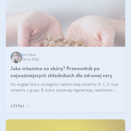
Iza Sykut
26 lut 2026
Jaka witamina na skórę? Przewodnik po
najważniejszych składnikach dla zdrowej cery
Na wygląd skóry szczególny wpływ mają witaminy A, C, E oraz
witaminy z grupy B, które wspierają regenerację, nawilżenie i
ochronę przed stresem oksydacyjnym. Odpowiednia podaż
tych witamin wspiera elastyczność skóry i jej naturalny blask.
CZYTAJ