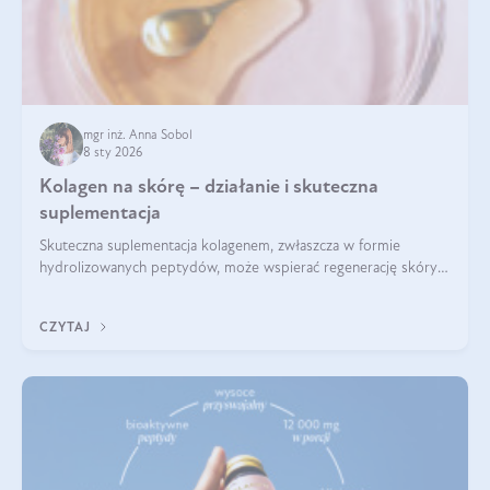
mgr inż. Anna Sobol
8 sty 2026
Kolagen na skórę – działanie i skuteczna
suplementacja
Skuteczna suplementacja kolagenem, zwłaszcza w formie
hydrolizowanych peptydów, może wspierać regenerację skóry i
poprawiać jej wygląd, jeśli jest połączona z odpowiednią dietą i
regularnością stosowania.
CZYTAJ