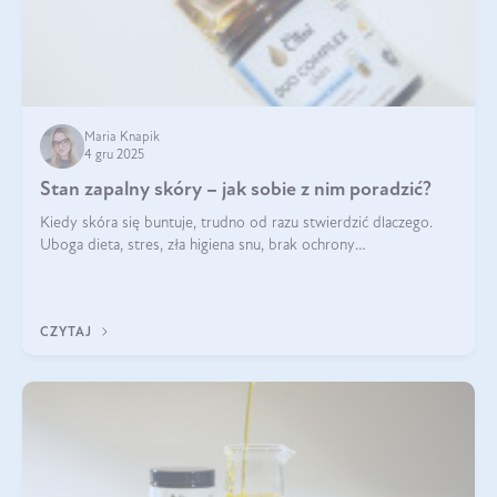
Maria Knapik
4 gru 2025
Stan zapalny skóry – jak sobie z nim poradzić?
Kiedy skóra się buntuje, trudno od razu stwierdzić dlaczego.
Uboga dieta, stres, zła higiena snu, brak ochrony
przeciwsłonecznej – powodów nasilenia stanów zapalnych może
być wiele. Jak poradzić sobie z ich przyczynami i skutkami?
CZYTAJ