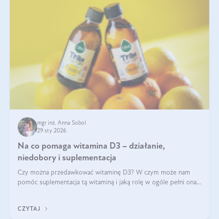
mgr inż. Anna Sobol
29 sty 2026
Na co pomaga witamina D3 – działanie,
niedobory i suplementacja
Czy można przedawkować witaminę D3? W czym może nam
pomóc suplementacja tą witaminą i jaką rolę w ogóle pełni ona
w naszym ciele? Powszechnie wiadomo, że jej przyjmowanie
zalecane jest jesienią i zimą, ale czy wiesz, dlaczego warto to
CZYTAJ
robić?