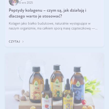
15 wrz 2025
Peptydy kolagenu – czym są, jak działają i
dlaczego warto je stosować?
Kolagen jako białko budulcowe, naturalnie występujące w
naszym organizmie, ma całkiem sporą masę cząsteczkową —
nawet do 300 kDa. Jeśli chcielibyśmy suplementować go w tej
formie, byłby trudno strawialny. Aby był lepiej przyswajalny i
CZYTAJ
bardziej biodostępny