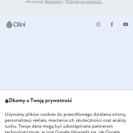
Akceptuję
Regulamin
i
Politykę prywatności
.
ul. Strzegomska 49
693 222 687
58-160 Świebodzice
Dbamy o Twoją prywatność
sklep@olini.pl
Polska
NIP 8860027066
Używamy plików cookies do prawidłowego działania strony,
REGON 890213034
personalizacji reklam, mierzenia ich skuteczności oraz analizy
ruchu. Twoje dane mogą być udostępniane partnerom
INFORMACJE
technologicznym, w tym Google (
dowiedz się, jak Google