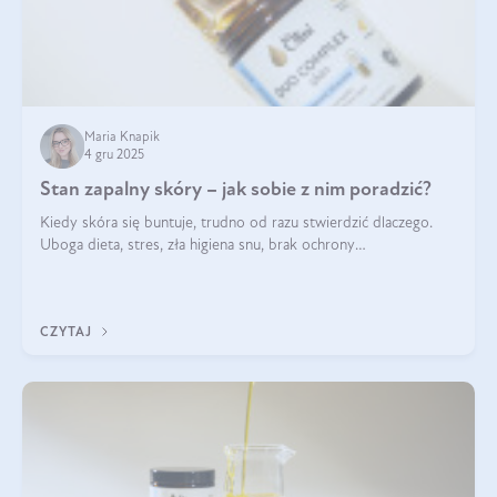
Maria Knapik
4 gru 2025
Stan zapalny skóry – jak sobie z nim poradzić?
Kiedy skóra się buntuje, trudno od razu stwierdzić dlaczego.
Uboga dieta, stres, zła higiena snu, brak ochrony
przeciwsłonecznej – powodów nasilenia stanów zapalnych może
być wiele. Jak poradzić sobie z ich przyczynami i skutkami?
CZYTAJ