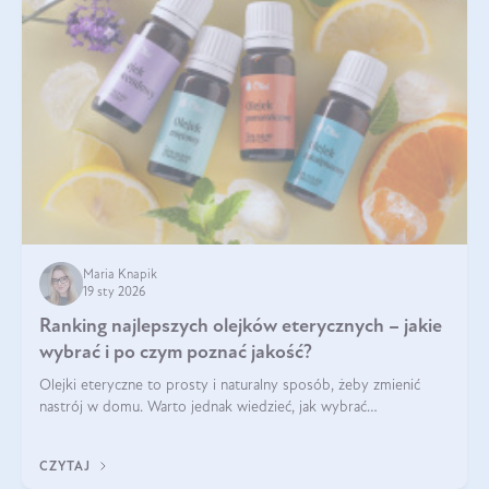
Maria Knapik
19 sty 2026
Ranking najlepszych olejków eterycznych – jakie
wybrać i po czym poznać jakość?
Olejki eteryczne to prosty i naturalny sposób, żeby zmienić
nastrój w domu. Warto jednak wiedzieć, jak wybrać
odpowiednie produkty. Po czym poznać, że są one dobrej
jakości? Jakie olejki eteryczne są najlepsze? Poznaj najważniejsze
CZYTAJ
kryteria wyboru!