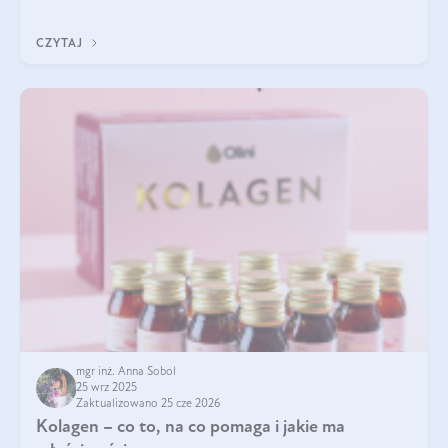
zastanawialiście się, na czym polega cały proces wydobywania
tych substancji z roślin?
CZYTAJ
mgr inż. Anna Sobol
25 wrz 2025
Zaktualizowano 25 cze 2026
Kolagen – co to, na co pomaga i jakie ma