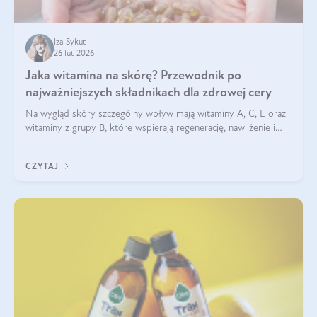
Iza Sykut
26 lut 2026
Jaka witamina na skórę? Przewodnik po
najważniejszych składnikach dla zdrowej cery
Na wygląd skóry szczególny wpływ mają witaminy A, C, E oraz
witaminy z grupy B, które wspierają regenerację, nawilżenie i
ochronę przed stresem oksydacyjnym. Odpowiednia podaż
tych witamin wspiera elastyczność skóry i jej naturalny blask.
CZYTAJ