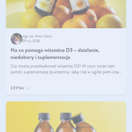
mgr inż. Anna Sobol
29 sty 2026
Na co pomaga witamina D3 – działanie,
niedobory i suplementacja
Czy można przedawkować witaminę D3? W czym może nam
pomóc suplementacja tą witaminą i jaką rolę w ogóle pełni ona
w naszym ciele? Powszechnie wiadomo, że jej przyjmowanie
zalecane jest jesienią i zimą, ale czy wiesz, dlaczego warto to
CZYTAJ
robić?