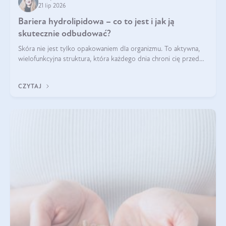
21 lip 2026
Bariera hydrolipidowa – co to jest i jak ją
skutecznie odbudować?
Skóra nie jest tylko opakowaniem dla organizmu. To aktywna,
wielofunkcyjna struktura, która każdego dnia chroni cię przed
utratą wody, wahaniami temperatury i czynnikami
środowiskowymi. Jednym z jej kluczowych elementów jest
CZYTAJ
bariera hydrolipidowa.