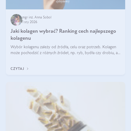
mgr inż. Anna Sobol
1 sty 2026
Jaki kolagen wybrać? Ranking cech najlepszego
kolagenu
Wybór kolagenu zależy od źródła, celu oraz potrzeb. Kolagen
może pochodzić z różnych źródeł, np. ryb, bydła czy drobiu, a
każdy typ ma swoje unikatowe właściwości. Dla skóry najlepiej
sprawdza się kolagen rybi, a dla wspierania stawów — kolagen
CZYTAJ
bydlęcy.