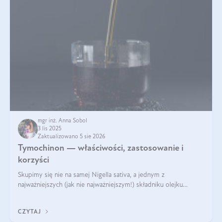
mgr inż. Anna Sobol
3 lis 2025
Zaktualizowano 5 sie 2026
Tymochinon — właściwości, zastosowanie i
korzyści
Skupimy się nie na samej Nigella sativa, a jednym z
najważniejszych (jak nie najważniejszym!) składniku olejku
eterycznego z czarnuszki: tymochinonie.
CZYTAJ