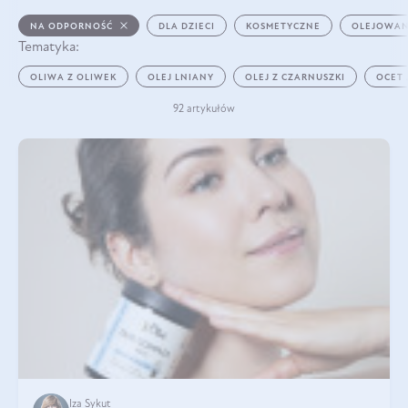
NA ODPORNOŚĆ
DLA DZIECI
KOSMETYCZNE
OLEJOWAN
Tematyka:
OLIWA Z OLIWEK
OLEJ LNIANY
OLEJ Z CZARNUSZKI
OCET
92 artykułów
Iza Sykut