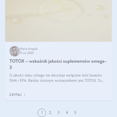
Maria Knapik
11 sie 2025
TOTOX – wskaźnik jakości suplementów omega-
3
O jakości oleju rybiego nie decyduje wyłącznie ilość kwasów
DHA i EPA. Bardzo istotnym wyznacznikiem jest TOTOX. To
wskaźnik, który pokazuje skuteczność, świeżość oraz
bezpieczeństwo suplementu?
CZYTAJ
1
2
3
4
5