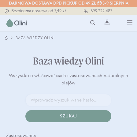
Tłoczony zawsze na zimno
DARMOWA DOSTAWA DPD PICKUP OD 49 ZŁ 📦 3-9 SIERPNIA
Bezpieczna dostawa od 7,49 zł
693 222 687
Darmowa dostawa od 199 zł
Tłoczony zawsze na zimno
BAZA WIEDZY OLINI
Baza wiedzy Olini
Wszystko o właściwościach i zastosowaniach naturalnych
olejów
SZUKAJ
Zastosowanie: