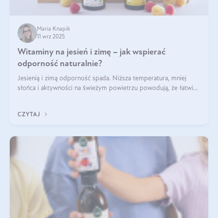
Maria Knapik
11 wrz 2025
Witaminy na jesień i zimę – jak wspierać
odporność naturalnie?
Jesienią i zimą odporność spada. Niższa temperatura, mniej
słońca i aktywności na świeżym powietrzu powodują, że łatwiej
się przeziębiamy. Dlatego szczególnie w tym okresie
powinniśmy wspierać układ immunologiczny. Co warto
CZYTAJ
suplementować jesienią i zimą?