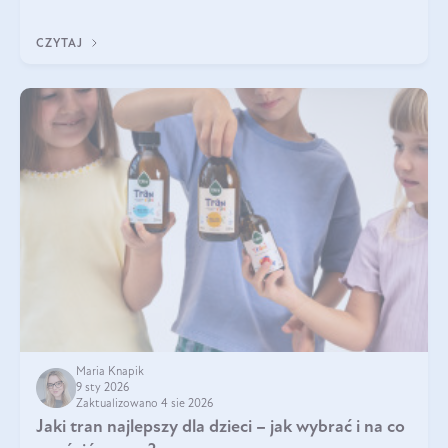
Do najczęstszych sygnałów należą utrata jędrności i
elastyczności skóry, bóle stawów, łamliwość paznokci oraz
CZYTAJ
osłabienie włosów.
Maria Knapik
9 sty 2026
Zaktualizowano 4 sie 2026
Jaki tran najlepszy dla dzieci – jak wybrać i na co