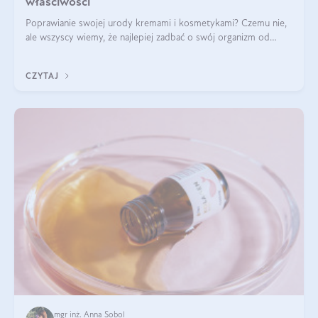
właściwości
Poprawianie swojej urody kremami i kosmetykami? Czemu nie,
ale wszyscy wiemy, że najlepiej zadbać o swój organizm od
wewnątrz — to solidna podstawa do tego, by nasz wygląd
zewnętrzny prezentował się zdrowo i atrakcyjnie. Stosowanie
CZYTAJ
wysokiej jakości suplem
mgr inż. Anna Sobol