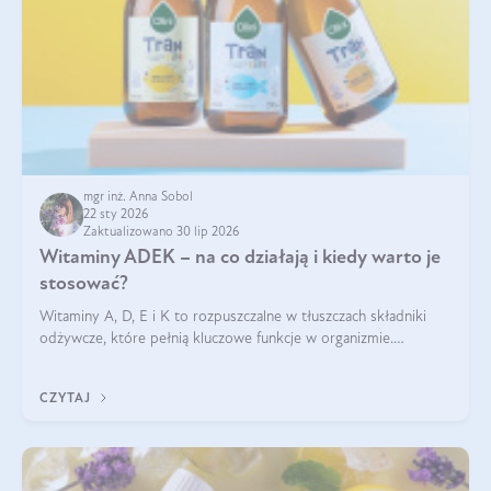
mgr inż. Anna Sobol
22 sty 2026
Zaktualizowano 30 lip 2026
Witaminy ADEK – na co działają i kiedy warto je
stosować?
Witaminy A, D, E i K to rozpuszczalne w tłuszczach składniki
odżywcze, które pełnią kluczowe funkcje w organizmie.
Wspierają zdrowie skóry i wzroku, odporność, prawidłową
krzepliwość krwi oraz mineralizację kości.
CZYTAJ