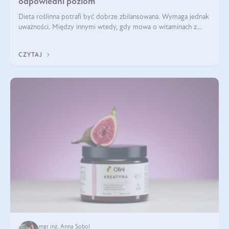
odpowiedni poziom
Dieta roślinna potrafi być dobrze zbilansowana. Wymaga jednak
uważności. Między innymi wtedy, gdy mowa o witaminach z
grupy B. Te składniki nie działają w pojedynkę. Tworzą system
naczyń połączonych.
CZYTAJ
mgr inż. Anna Sobol