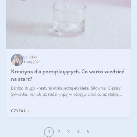
Iza Sykut
4 maj 2026
Kreatyna dla początkujących. Co warto wiedzieć
na start?
Bardzo długo kreatyna miała jedną etykietę. Siłownia. Ciężary.
Sylwetka. Ten obraz nadal krąży w obiegu, choć coraz słabiej
pasuje do tego, jak wygląda codzienność wielu osób. Bo
kreatyna nie powstała na potrzeby treningu. Jest naturalnym
CZYTAJ
składnikiem obec
1
2
3
4
5