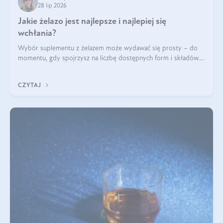
28 lip 2026
Jakie żelazo jest najlepsze i najlepiej się
wchłania?
Wybór suplementu z żelazem może wydawać się prosty – do
momentu, gdy spojrzysz na liczbę dostępnych form i składów.
Lepszy będzie bisglicynian, czy siarczan? Co wpływa na
wchłanianie żelaza i jakie dodatkowe składniki powinien
CZYTAJ
zawierać suplement?