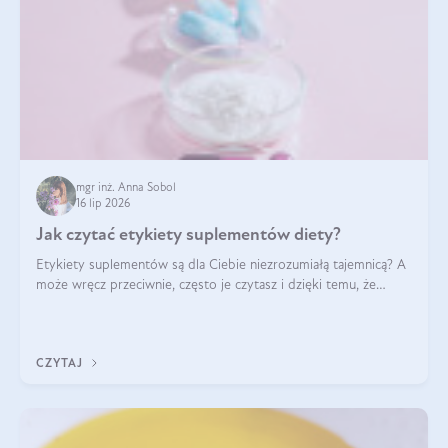
mgr inż. Anna Sobol
16 lip 2026
Jak czytać etykiety suplementów diety?
Etykiety suplementów są dla Ciebie niezrozumiałą tajemnicą? A
może wręcz przeciwnie, często je czytasz i dzięki temu, że
doskonale rozumiesz co jest na nich napisane, dokonujesz
najlepszych dla siebie decyzji zakupowych?
CZYTAJ