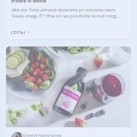
źródła w diecie
Jakie jest Twoje pierwsze skojarzenie po usłyszeniu nazwy
“kwasy omega-3”? Mnie od razu przychodzi na myśl mózg,
wsparcie układu nerwowego i zdrowie skóry. W tym artykule
skupimy się głównie na dwóch kwasach z tej rodziny: DHA oraz
CZYTAJ
EPA.
Dietetyk Paulina Górska