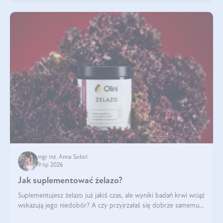
mgr inż. Anna Sobol
9 lip 2026
Jak suplementować żelazo?
Suplementujesz żelazo już jakiś czas, ale wyniki badań krwi wciąż
wskazują jego niedobór? A czy przyjrzałaś się dobrze samemu
sposobowi suplementacji tego mikroelementu? Dowiedz się, jak