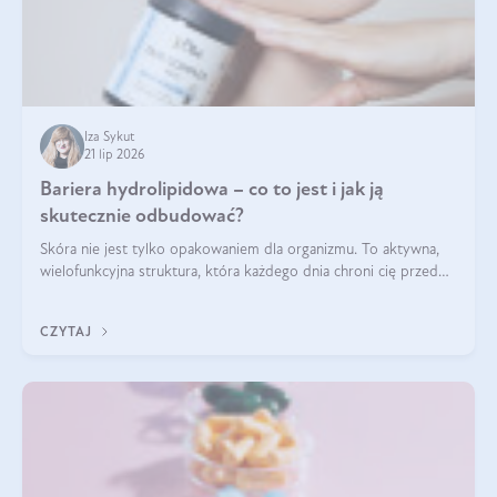
Iza Sykut
21 lip 2026
Bariera hydrolipidowa – co to jest i jak ją
skutecznie odbudować?
Skóra nie jest tylko opakowaniem dla organizmu. To aktywna,
wielofunkcyjna struktura, która każdego dnia chroni cię przed
utratą wody, wahaniami temperatury i czynnikami
środowiskowymi. Jednym z jej kluczowych elementów jest
CZYTAJ
bariera hydrolipidowa.