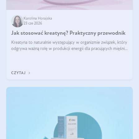
Karolina Horajska
23 cze 2026
Jak stosować kreatynę? Praktyczny przewodnik
Kreatyna to naturalnie występujący w organizmie związek, który
odgrywa ważną rolę w produkcji energii dla pracujących mięśni.
Choć przez lata kojarzono ją głównie ze sportami siłowymi, dziś
jest jednym z najlepiej przebadanych suplementów
stosowanych prze
CZYTAJ