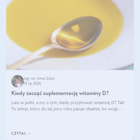
mgr inż. Anna Sobol
14 lip 2026
Kiedy zacząć suplementację witaminy D?
Lato w pełni, a my o tym, kiedy przyjmować witaminę D? Tak!
To temat, który do tej pory roku pasuje idealnie, bo wciąż
zdarza się, że suplementacja tej witaminy pozostawia
wątpliwości. Najczęstsze pytania dotyczą tego, ile trzeba być na
słońcu, aby witami
CZYTAJ