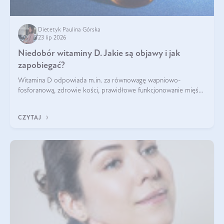
Dietetyk Paulina Górska
23 lip 2026
Niedobór witaminy D. Jakie są objawy i jak
zapobiegać?
Witamina D odpowiada m.in. za równowagę wapniowo-
fosforanową, zdrowie kości, prawidłowe funkcjonowanie mięśni
i wspieranie odporności. Mimo że organizm może ją wytwarzać
pod wpływem słońca, niedobór witaminy D pozostaje częstym
CZYTAJ
problemem.