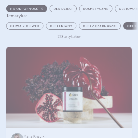
NA ODPORNOŚĆ
DLA DZIECI
KOSMETYCZNE
OLEJOWAN
Tematyka:
OLIWA Z OLIWEK
OLEJ LNIANY
OLEJ Z CZARNUSZKI
OCET
228 artykułów
Maria Knapik