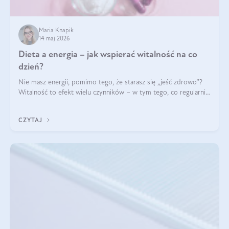
Maria Knapik
14 maj 2026
Dieta a energia – jak wspierać witalność na co
dzień?
Nie masz energii, pomimo tego, że starasz się „jeść zdrowo”?
Witalność to efekt wielu czynników – w tym tego, co regularnie
ląduje na talerzu. Zapotrzebowanie na składniki odżywcze różni
się w zależności od osoby
CZYTAJ