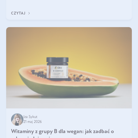
która sprawdza się najlepiej w praktyce. W tym artykule
przyglądamy się temu, jaka forma kreatyny jest najlepsza.
CZYTAJ
Iza Sykut
21 maj 2026
Witaminy z grupy B dla wegan: jak zadbać o