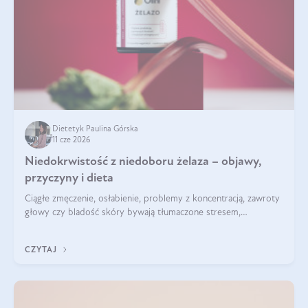
Dietetyk Paulina Górska
11 cze 2026
Niedokrwistość z niedoboru żelaza – objawy,
przyczyny i dieta
Ciągłe zmęczenie, osłabienie, problemy z koncentracją, zawroty
głowy czy bladość skóry bywają tłumaczone stresem,
przepracowaniem lub niedoborem snu. Tymczasem ich
przyczyną może być niedokrwistość z niedoboru żelaza.
CZYTAJ