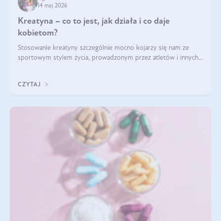
14 maj 2026
Kreatyna – co to jest, jak działa i co daje
kobietom?
Stosowanie kreatyny szczególnie mocno kojarzy się nam ze
sportowym stylem życia, prowadzonym przez atletów i innych
miłośników aktywności fizycznej. Nie bez powodu: faktycznie,
ten naturalny metabolit aminokwasów poprawia wydolność i
CZYTAJ
zwiększa masę