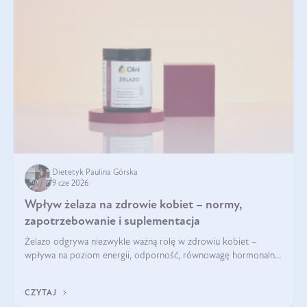
Dietetyk Paulina Górska
9 cze 2026
Wpływ żelaza na zdrowie kobiet – normy,
zapotrzebowanie i suplementacja
Żelazo odgrywa niezwykle ważną rolę w zdrowiu kobiet –
wpływa na poziom energii, odporność, równowagę hormonalną
i prawidłowy przebieg cyklu miesiączkowego oraz ciąży. Jego
niedobór może prowadzić m.in. do zmęczenia, bólów i
CZYTAJ
zawrotów głowy czy problemów z