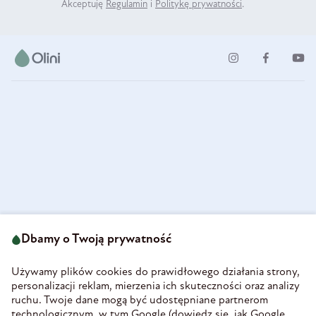
Akceptuję
Regulamin
i
Politykę prywatności
.
ul. Strzegomska 49
693 222 687
58-160 Świebodzice
Dbamy o Twoją prywatność
sklep@olini.pl
Polska
NIP 8860027066
Używamy plików cookies do prawidłowego działania strony,
REGON 890213034
personalizacji reklam, mierzenia ich skuteczności oraz analizy
ruchu. Twoje dane mogą być udostępniane partnerom
INFORMACJE
technologicznym, w tym Google (
dowiedz się, jak Google