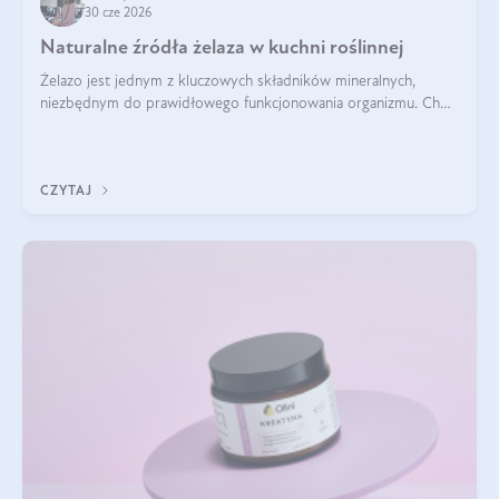
30 cze 2026
Naturalne źródła żelaza w kuchni roślinnej
Żelazo jest jednym z kluczowych składników mineralnych,
niezbędnym do prawidłowego funkcjonowania organizmu. Choć
często uważa się, że występuje głównie w produktach
odzwierzęcych, kuchnia roślinna oferuje wiele wartościowych
źródeł tego pierwiastka.
CZYTAJ