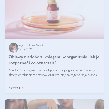
mgr inż. Anna Sobol
15 sty 2026
Objawy niedoboru kolagenu w organizmie. Jak je
rozpoznać i co oznaczają?
Niedobór kolagenu może objawiać się pogorszeniem kondycji
skóry, osłabieniem stawów oraz wolniejszą regeneracją tkanek.
Do najczęstszych sygnałów należą utrata jędrności i
elastyczności skóry, bóle stawów, łamliwość paznokci oraz
CZYTAJ
osłabienie włosów.