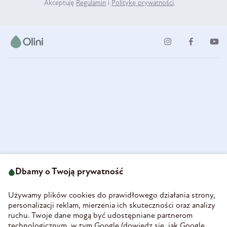
Akceptuję
Regulamin
i
Politykę prywatności
.
ul. Strzegomska 49
693 222 687
58-160 Świebodzice
Dbamy o Twoją prywatność
sklep@olini.pl
Polska
NIP 8860027066
Używamy plików cookies do prawidłowego działania strony,
REGON 890213034
personalizacji reklam, mierzenia ich skuteczności oraz analizy
ruchu. Twoje dane mogą być udostępniane partnerom
INFORMACJE
technologicznym, w tym Google (
dowiedz się, jak Google