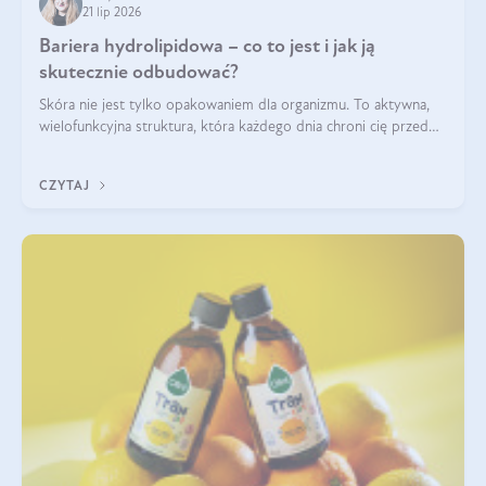
21 lip 2026
Bariera hydrolipidowa – co to jest i jak ją
skutecznie odbudować?
Skóra nie jest tylko opakowaniem dla organizmu. To aktywna,
wielofunkcyjna struktura, która każdego dnia chroni cię przed
utratą wody, wahaniami temperatury i czynnikami
środowiskowymi. Jednym z jej kluczowych elementów jest
CZYTAJ
bariera hydrolipidowa.