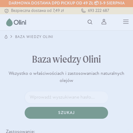
DARMOWA DOSTAWA DPD PICKUP OD 49 ZŁ 📦 3-9 SIERPNIA
Tłoczony zawsze na zimno
693 222 687
Bezpieczna dostawa od 7,49 zł
Darmowa dostawa od 199 zł
Tłoczony zawsze na zimno
BAZA WIEDZY OLINI
Baza wiedzy Olini
Wszystko o właściwościach i zastosowaniach naturalnych
olejów
SZUKAJ
Zastosowanie: