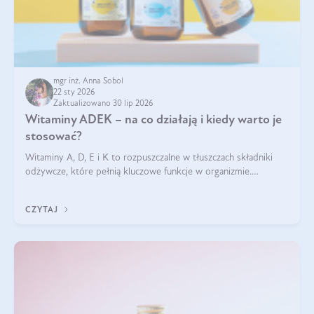
mgr inż. Anna Sobol
22 sty 2026
Zaktualizowano 30 lip 2026
Witaminy ADEK – na co działają i kiedy warto je
stosować?
Witaminy A, D, E i K to rozpuszczalne w tłuszczach składniki
odżywcze, które pełnią kluczowe funkcje w organizmie.
Wspierają zdrowie skóry i wzroku, odporność, prawidłową
krzepliwość krwi oraz mineralizację kości.
CZYTAJ