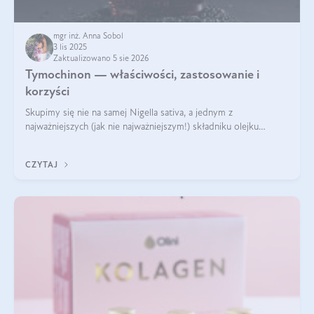
mgr inż. Anna Sobol
3 lis 2025
Zaktualizowano 5 sie 2026
Tymochinon — właściwości, zastosowanie i
korzyści
Skupimy się nie na samej Nigella sativa, a jednym z
najważniejszych (jak nie najważniejszym!) składniku olejku
eterycznego z czarnuszki: tymochinonie.
CZYTAJ