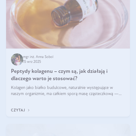
mgr inż. Anna Sobol
15 wrz 2025
Peptydy kolagenu – czym są, jak działają i
dlaczego warto je stosować?
Kolagen jako białko budulcowe, naturalnie występujące w
naszym organizmie, ma całkiem sporą masę cząsteczkową —
nawet do 300 kDa. Jeśli chcielibyśmy suplementować go w tej
formie, byłby trudno strawialny. Aby był lepiej przyswajalny i
CZYTAJ
bardziej biodostępny