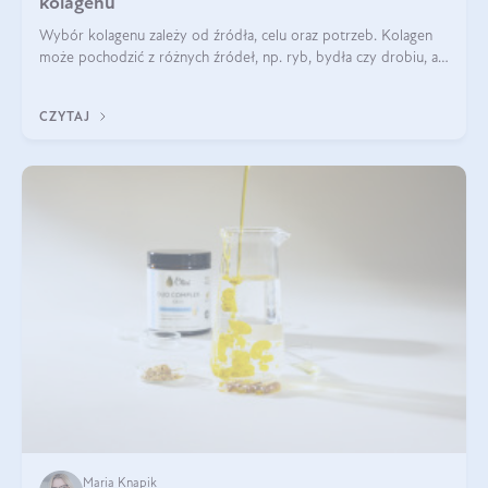
kolagenu
Wybór kolagenu zależy od źródła, celu oraz potrzeb. Kolagen
może pochodzić z różnych źródeł, np. ryb, bydła czy drobiu, a
każdy typ ma swoje unikatowe właściwości. Dla skóry najlepiej
sprawdza się kolagen rybi, a dla wspierania stawów — kolagen
CZYTAJ
bydlęcy.
Maria Knapik