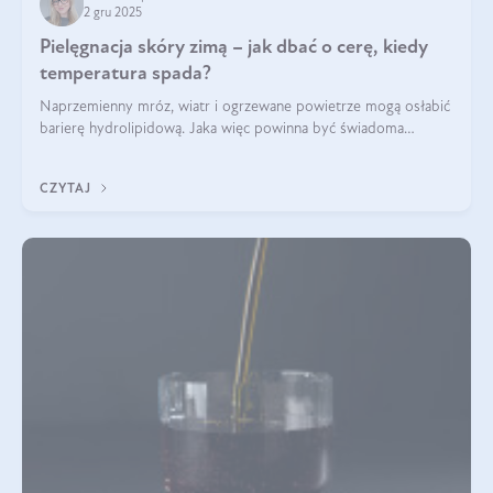
2 gru 2025
Pielęgnacja skóry zimą – jak dbać o cerę, kiedy
temperatura spada?
Naprzemienny mróz, wiatr i ogrzewane powietrze mogą osłabić
barierę hydrolipidową. Jaka więc powinna być świadoma
pielęgnacja w okresie chłodnych miesięcy?
CZYTAJ