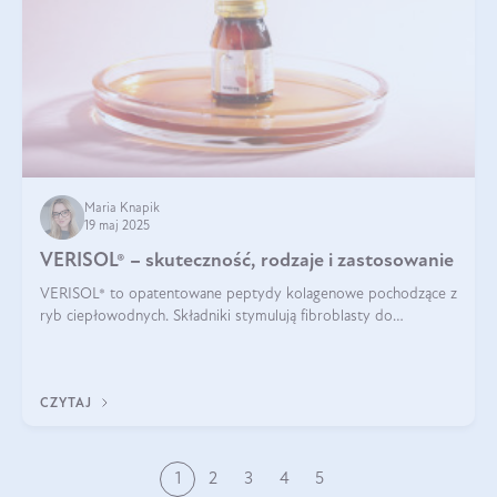
Maria Knapik
19 maj 2025
VERISOL® – skuteczność, rodzaje i zastosowanie
VERISOL® to opatentowane peptydy kolagenowe pochodzące z
ryb ciepłowodnych. Składniki stymulują fibroblasty do
produkcji kolagenu i elastyny w skórze. Kolagen VERISOL®
zapewnia wysoką biodostępność i umożliwia skuteczne dotarcie
do komórek skóry.
CZYTAJ
1
2
3
4
5