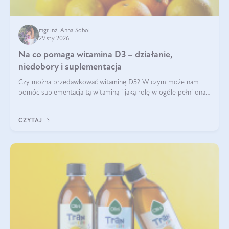
mgr inż. Anna Sobol
29 sty 2026
Na co pomaga witamina D3 – działanie,
niedobory i suplementacja
Czy można przedawkować witaminę D3? W czym może nam
pomóc suplementacja tą witaminą i jaką rolę w ogóle pełni ona
w naszym ciele? Powszechnie wiadomo, że jej przyjmowanie
zalecane jest jesienią i zimą, ale czy wiesz, dlaczego warto to
CZYTAJ
robić?