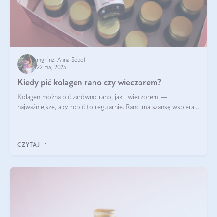
mgr inż. Anna Sobol
22 maj 2025
Kiedy pić kolagen rano czy wieczorem?
Kolagen można pić zarówno rano, jak i wieczorem —
najważniejsze, aby robić to regularnie. Rano ma szansę wspierać
energię i metabolizm, a wieczorem regenerację organizmu
podczas snu.
CZYTAJ