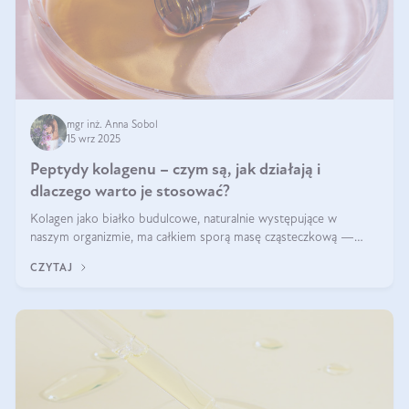
mgr inż. Anna Sobol
15 wrz 2025
Peptydy kolagenu – czym są, jak działają i
dlaczego warto je stosować?
Kolagen jako białko budulcowe, naturalnie występujące w
naszym organizmie, ma całkiem sporą masę cząsteczkową —
nawet do 300 kDa. Jeśli chcielibyśmy suplementować go w tej
CZYTAJ
formie, byłby trudno strawialny. Aby był lepiej przyswajalny i
bardziej biodostępny