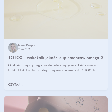
Maria Knapik
11 sie 2025
TOTOX – wskaźnik jakości suplementów omega-3
O jakości oleju rybiego nie decyduje wyłącznie ilość kwasów
DHA i EPA. Bardzo istotnym wyznacznikiem jest TOTOX. To
wskaźnik, który pokazuje skuteczność, świeżość oraz
bezpieczeństwo suplementu?
CZYTAJ