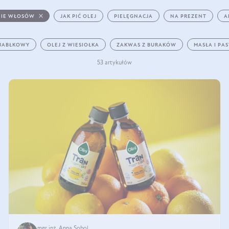
IE WŁOSÓW
JAK PIĆ OLEJ
PIELĘGNACJA
NA PREZENT
A
 JABŁKOWY
OLEJ Z WIESIOŁKA
ZAKWAS Z BURAKÓW
MASŁA I PA
53 artykułów
mgr inż. Anna Sobol