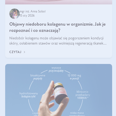
mgr inż. Anna Sobol
15 sty 2026
Objawy niedoboru kolagenu w organizmie. Jak je
rozpoznać i co oznaczają?
Niedobór kolagenu może objawiać się pogorszeniem kondycji
skóry, osłabieniem stawów oraz wolniejszą regeneracją tkanek.
Do najczęstszych sygnałów należą utrata jędrności i elastyczności
CZYTAJ
skóry, bóle stawów, łamliwość paznokci oraz osłabienie włosów.