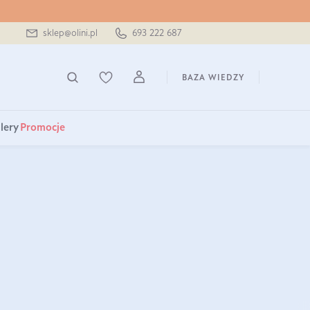
sklep@olini.pl
693 222 687
BAZA WIEDZY
lery
Promocje