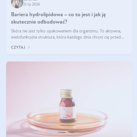
21 lip 2026
Bariera hydrolipidowa – co to jest i jak ją
skutecznie odbudować?
Skóra nie jest tylko opakowaniem dla organizmu. To aktywna,
wielofunkcyjna struktura, która każdego dnia chroni cię przed
utratą wody, wahaniami temperatury i czynnikami
CZYTAJ
środowiskowymi. Jednym z jej kluczowych elementów jest
bariera hydrolipidowa.