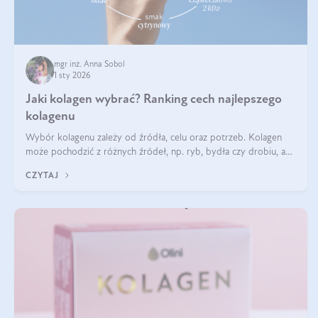
mgr inż. Anna Sobol
1 sty 2026
Jaki kolagen wybrać? Ranking cech najlepszego
kolagenu
Wybór kolagenu zależy od źródła, celu oraz potrzeb. Kolagen
może pochodzić z różnych źródeł, np. ryb, bydła czy drobiu, a
każdy typ ma swoje unikatowe właściwości. Dla skóry najlepiej
CZYTAJ
sprawdza się kolagen rybi, a dla wspierania stawów — kolagen
bydlęcy.