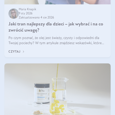
Maria Knapik
9 sty 2026
Zaktualizowano 4 sie 2026
Jaki tran najlepszy dla dzieci – jak wybrać i na co
zwrócić uwagę?
Po czym poznać, że olej jest świeży, czysty i odpowiedni dla
Twojej pociechy? W tym artykule znajdziesz wskazówki, które
pomogą wybrać najlepszy tran dla dzieci.
CZYTAJ