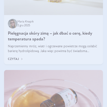
Maria Knapik
2 gru 2025
Pielęgnacja skóry zimą – jak dbać o cerę, kiedy
temperatura spada?
Naprzemienny mróz, wiatr i ogrzewane powietrze mogą osłabić
barierę hydrolipidową. Jaka więc powinna być świadoma
pielęgnacja w okresie chłodnych miesięcy?
CZYTAJ