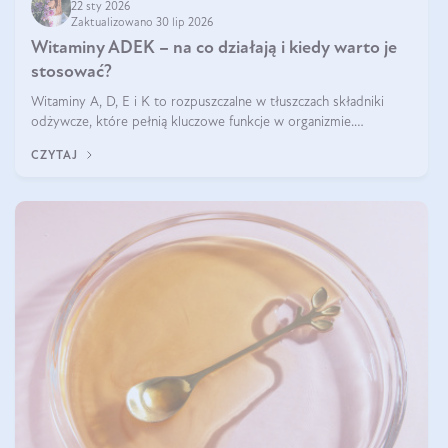
22 sty 2026
Zaktualizowano 30 lip 2026
Witaminy ADEK – na co działają i kiedy warto je
stosować?
Witaminy A, D, E i K to rozpuszczalne w tłuszczach składniki
odżywcze, które pełnią kluczowe funkcje w organizmie.
Wspierają zdrowie skóry i wzroku, odporność, prawidłową
CZYTAJ
krzepliwość krwi oraz mineralizację kości.