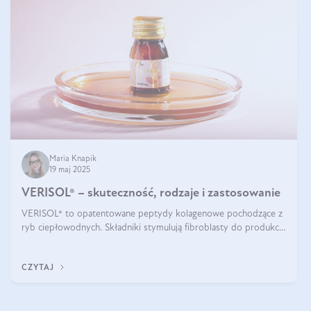
Maria Knapik
19 maj 2025
VERISOL® – skuteczność, rodzaje i zastosowanie
VERISOL® to opatentowane peptydy kolagenowe pochodzące z
ryb ciepłowodnych. Składniki stymulują fibroblasty do produkcji
kolagenu i elastyny w skórze. Kolagen VERISOL® zapewnia
wysoką biodostępność i umożliwia skuteczne dotarcie do
CZYTAJ
komórek skóry.