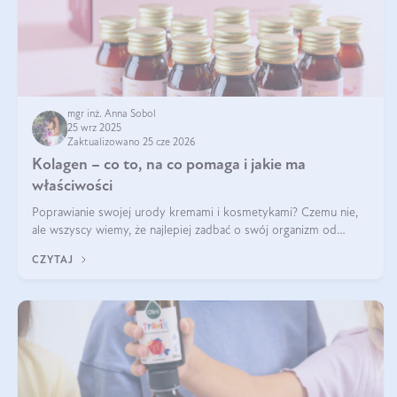
mgr inż. Anna Sobol
25 wrz 2025
Zaktualizowano 25 cze 2026
Kolagen – co to, na co pomaga i jakie ma
właściwości
Poprawianie swojej urody kremami i kosmetykami? Czemu nie,
ale wszyscy wiemy, że najlepiej zadbać o swój organizm od
wewnątrz — to solidna podstawa do tego, by nasz wygląd
CZYTAJ
zewnętrzny prezentował się zdrowo i atrakcyjnie. Stosowanie
wysokiej jakości suplem