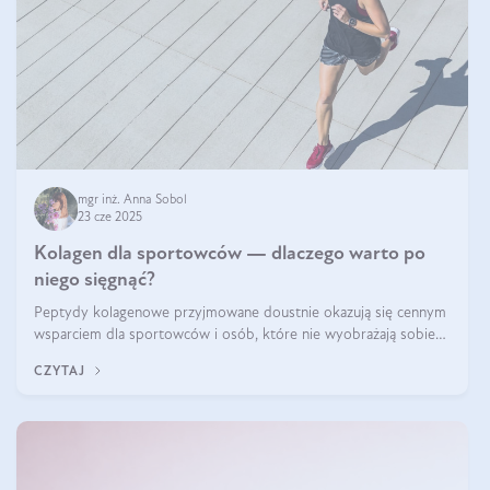
mgr inż. Anna Sobol
23 cze 2025
Kolagen dla sportowców — dlaczego warto po
niego sięgnąć?
Peptydy kolagenowe przyjmowane doustnie okazują się cennym
wsparciem dla sportowców i osób, które nie wyobrażają sobie
życia bez intensywnego ruchu.
CZYTAJ