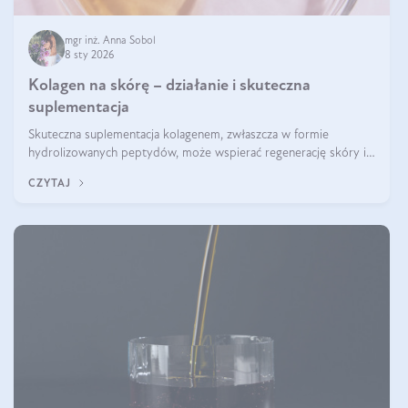
mgr inż. Anna Sobol
8 sty 2026
Kolagen na skórę – działanie i skuteczna
suplementacja
Skuteczna suplementacja kolagenem, zwłaszcza w formie
hydrolizowanych peptydów, może wspierać regenerację skóry i
poprawiać jej wygląd, jeśli jest połączona z odpowiednią dietą i
CZYTAJ
regularnością stosowania.