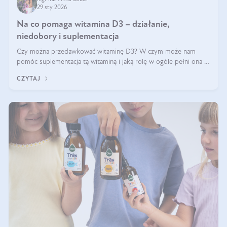
29 sty 2026
Na co pomaga witamina D3 – działanie,
niedobory i suplementacja
Czy można przedawkować witaminę D3? W czym może nam
pomóc suplementacja tą witaminą i jaką rolę w ogóle pełni ona w
naszym ciele? Powszechnie wiadomo, że jej przyjmowanie
CZYTAJ
zalecane jest jesienią i zimą, ale czy wiesz, dlaczego warto to
robić?