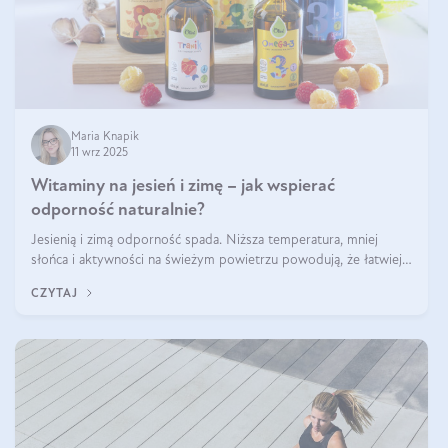
Maria Knapik
11 wrz 2025
Witaminy na jesień i zimę – jak wspierać
odporność naturalnie?
Jesienią i zimą odporność spada. Niższa temperatura, mniej
słońca i aktywności na świeżym powietrzu powodują, że łatwiej
się przeziębiamy. Dlatego szczególnie w tym okresie powinniśmy
CZYTAJ
wspierać układ immunologiczny. Co warto suplementować
jesienią i zimą?