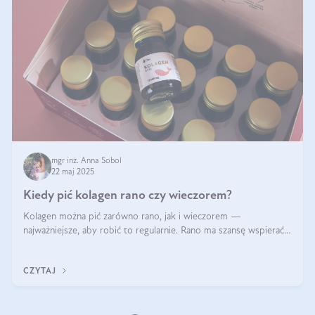
mgr inż. Anna Sobol
22 maj 2025
Kiedy pić kolagen rano czy wieczorem?
Kolagen można pić zarówno rano, jak i wieczorem —
najważniejsze, aby robić to regularnie. Rano ma szansę wspierać
energię i metabolizm, a wieczorem regenerację organizmu
podczas snu.
CZYTAJ