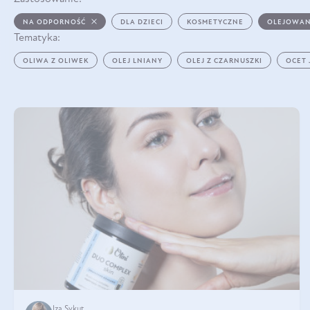
NA ODPORNOŚĆ
DLA DZIECI
KOSMETYCZNE
OLEJOWAN
Tematyka:
OLIWA Z OLIWEK
OLEJ LNIANY
OLEJ Z CZARNUSZKI
OCET
Iza Sykut