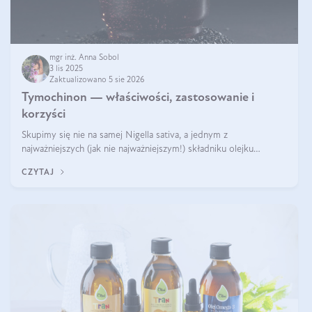
mgr inż. Anna Sobol
3 lis 2025
Zaktualizowano 5 sie 2026
Tymochinon — właściwości, zastosowanie i
korzyści
Skupimy się nie na samej Nigella sativa, a jednym z
najważniejszych (jak nie najważniejszym!) składniku olejku
eterycznego z czarnuszki: tymochinonie.
CZYTAJ