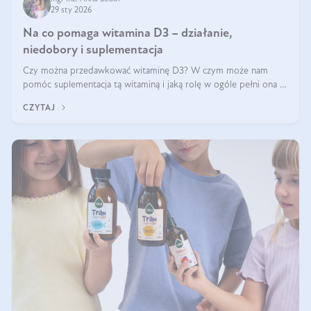
29 sty 2026
Na co pomaga witamina D3 – działanie,
niedobory i suplementacja
Czy można przedawkować witaminę D3? W czym może nam
pomóc suplementacja tą witaminą i jaką rolę w ogóle pełni ona w
naszym ciele? Powszechnie wiadomo, że jej przyjmowanie
CZYTAJ
zalecane jest jesienią i zimą, ale czy wiesz, dlaczego warto to
robić?