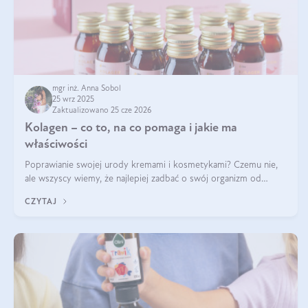
mgr inż. Anna Sobol
25 wrz 2025
Zaktualizowano 25 cze 2026
Kolagen – co to, na co pomaga i jakie ma
właściwości
Poprawianie swojej urody kremami i kosmetykami? Czemu nie,
ale wszyscy wiemy, że najlepiej zadbać o swój organizm od
wewnątrz — to solidna podstawa do tego, by nasz wygląd
CZYTAJ
zewnętrzny prezentował się zdrowo i atrakcyjnie. Stosowanie
wysokiej jakości suplem