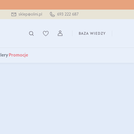
sklep@olini.pl
693 222 687
BAZA WIEDZY
lery
Promocje