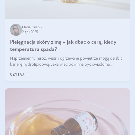
Maria Knapik
2 gru 2025
Pielęgnacja skóry zimą – jak dbać o cerę, kiedy
temperatura spada?
Naprzemienny mróz, wiatr i ogrzewane powietrze mogą osłabić
barierę hydrolipidową. Jaka więc powinna być świadoma
pielęgnacja w okresie chłodnych miesięcy?
CZYTAJ