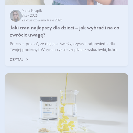
Maria Knapik
9 sty 2026
Zaktualizowano 4 sie 2026
Jaki tran najlepszy dla dzieci – jak wybrać i na co
zwrócić uwagę?
Po czym poznać, że olej jest świeży, czysty i odpowiedni dla
Twojej pociechy? W tym artykule znajdziesz wskazówki, które
pomogą wybrać najlepszy tran dla dzieci.
CZYTAJ