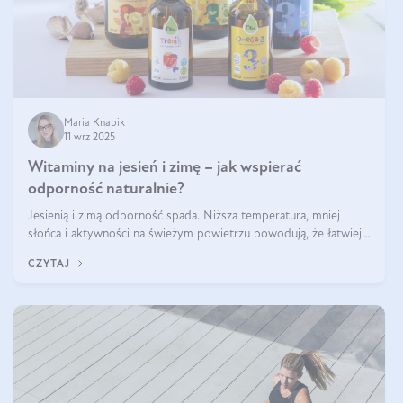
Maria Knapik
11 wrz 2025
Witaminy na jesień i zimę – jak wspierać
odporność naturalnie?
Jesienią i zimą odporność spada. Niższa temperatura, mniej
słońca i aktywności na świeżym powietrzu powodują, że łatwiej
się przeziębiamy. Dlatego szczególnie w tym okresie powinniśmy
CZYTAJ
wspierać układ immunologiczny. Co warto suplementować
jesienią i zimą?