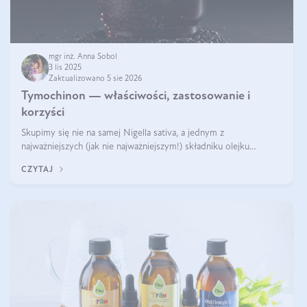
mgr inż. Anna Sobol
3 lis 2025
Zaktualizowano 5 sie 2026
Tymochinon — właściwości, zastosowanie i
korzyści
Skupimy się nie na samej Nigella sativa, a jednym z
najważniejszych (jak nie najważniejszym!) składniku olejku
eterycznego z czarnuszki: tymochinonie.
CZYTAJ