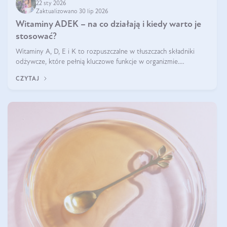
22 sty 2026
Zaktualizowano 30 lip 2026
Witaminy ADEK – na co działają i kiedy warto je
stosować?
Witaminy A, D, E i K to rozpuszczalne w tłuszczach składniki
odżywcze, które pełnią kluczowe funkcje w organizmie.
Wspierają zdrowie skóry i wzroku, odporność, prawidłową
CZYTAJ
krzepliwość krwi oraz mineralizację kości.