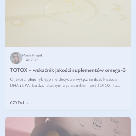
Maria Knapik
11 sie 2025
TOTOX – wskaźnik jakości suplementów omega-3
O jakości oleju rybiego nie decyduje wyłącznie ilość kwasów
DHA i EPA. Bardzo istotnym wyznacznikiem jest TOTOX. To
wskaźnik, który pokazuje skuteczność, świeżość oraz
bezpieczeństwo suplementu?
CZYTAJ