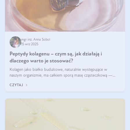
mgr inż. Anna Sobol
15 wrz 2025
Peptydy kolagenu – czym są, jak działają i
dlaczego warto je stosować?
Kolagen jako białko budulcowe, naturalnie występujące w
naszym organizmie, ma całkiem sporą masę cząsteczkową —
nawet do 300 kDa. Jeśli chcielibyśmy suplementować go w tej
CZYTAJ
formie, byłby trudno strawialny. Aby był lepiej przyswajalny i
bardziej biodostępny