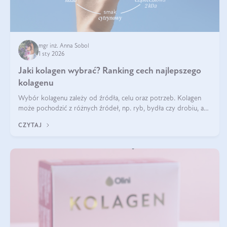
mgr inż. Anna Sobol
1 sty 2026
Jaki kolagen wybrać? Ranking cech najlepszego
kolagenu
Wybór kolagenu zależy od źródła, celu oraz potrzeb. Kolagen
może pochodzić z różnych źródeł, np. ryb, bydła czy drobiu, a
każdy typ ma swoje unikatowe właściwości. Dla skóry najlepiej
CZYTAJ
sprawdza się kolagen rybi, a dla wspierania stawów — kolagen
bydlęcy.