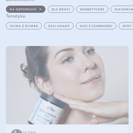
NA ODPORNOŚĆ
DLA DZIECI
KOSMETYCZNE
OLEJOWAN
Tematyka:
OLIWA Z OLIWEK
OLEJ LNIANY
OLEJ Z CZARNUSZKI
OCET
Iza Sykut