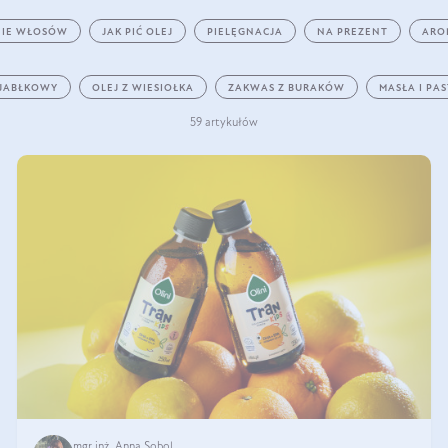
IE WŁOSÓW
JAK PIĆ OLEJ
PIELĘGNACJA
NA PREZENT
ARO
 JABŁKOWY
OLEJ Z WIESIOŁKA
ZAKWAS Z BURAKÓW
MASŁA I PA
59 artykułów
mgr inż. Anna Sobol