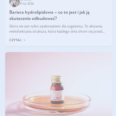
21 lip 2026
Bariera hydrolipidowa – co to jest i jak ją
skutecznie odbudować?
Skóra nie jest tylko opakowaniem dla organizmu. To aktywna,
wielofunkcyjna struktura, która każdego dnia chroni cię przed
utratą wody, wahaniami temperatury i czynnikami
CZYTAJ
środowiskowymi. Jednym z jej kluczowych elementów jest
bariera hydrolipidowa.