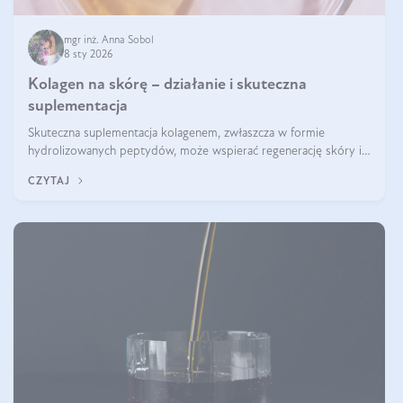
mgr inż. Anna Sobol
8 sty 2026
Kolagen na skórę – działanie i skuteczna
suplementacja
Skuteczna suplementacja kolagenem, zwłaszcza w formie
hydrolizowanych peptydów, może wspierać regenerację skóry i
poprawiać jej wygląd, jeśli jest połączona z odpowiednią dietą i
CZYTAJ
regularnością stosowania.