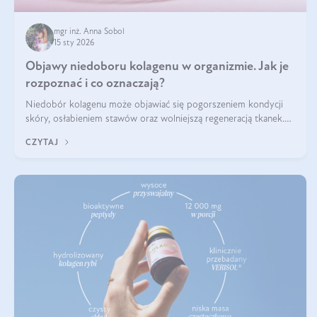
mgr inż. Anna Sobol
15 sty 2026
Objawy niedoboru kolagenu w organizmie. Jak je
rozpoznać i co oznaczają?
Niedobór kolagenu może objawiać się pogorszeniem kondycji
skóry, osłabieniem stawów oraz wolniejszą regeneracją tkanek.
Do najczęstszych sygnałów należą utrata jędrności i elastyczności
CZYTAJ
skóry, bóle stawów, łamliwość paznokci oraz osłabienie włosów.