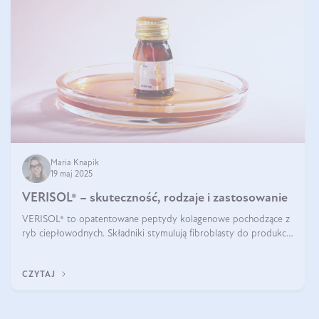
Maria Knapik
19 maj 2025
VERISOL® – skuteczność, rodzaje i zastosowanie
VERISOL® to opatentowane peptydy kolagenowe pochodzące z
ryb ciepłowodnych. Składniki stymulują fibroblasty do produkcji
kolagenu i elastyny w skórze. Kolagen VERISOL® zapewnia
wysoką biodostępność i umożliwia skuteczne dotarcie do
CZYTAJ
komórek skóry.