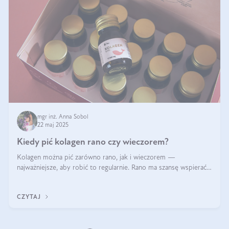
mgr inż. Anna Sobol
22 maj 2025
Kiedy pić kolagen rano czy wieczorem?
Kolagen można pić zarówno rano, jak i wieczorem —
najważniejsze, aby robić to regularnie. Rano ma szansę wspierać
energię i metabolizm, a wieczorem regenerację organizmu
podczas snu.
CZYTAJ