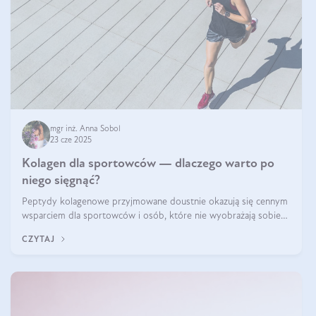
mgr inż. Anna Sobol
23 cze 2025
Kolagen dla sportowców — dlaczego warto po
niego sięgnąć?
Peptydy kolagenowe przyjmowane doustnie okazują się cennym
wsparciem dla sportowców i osób, które nie wyobrażają sobie
życia bez intensywnego ruchu.
CZYTAJ