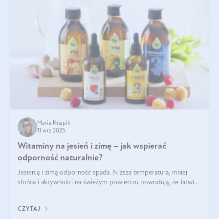
Maria Knapik
11 wrz 2025
Witaminy na jesień i zimę – jak wspierać
odporność naturalnie?
Jesienią i zimą odporność spada. Niższa temperatura, mniej
słońca i aktywności na świeżym powietrzu powodują, że łatwiej
się przeziębiamy. Dlatego szczególnie w tym okresie
powinniśmy wspierać układ immunologiczny. Co warto
CZYTAJ
suplementować jesienią i zimą?