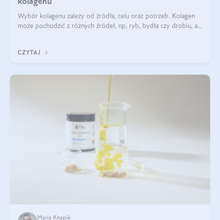
kolagenu
Wybór kolagenu zależy od źródła, celu oraz potrzeb. Kolagen
może pochodzić z różnych źródeł, np. ryb, bydła czy drobiu, a
każdy typ ma swoje unikatowe właściwości. Dla skóry najlepiej
sprawdza się kolagen rybi, a dla wspierania stawów — kolagen
CZYTAJ
bydlęcy.
Maria Knapik