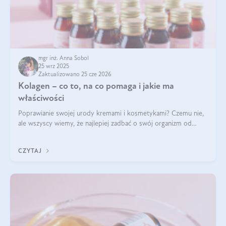
mgr inż. Anna Sobol
25 wrz 2025
Zaktualizowano 25 cze 2026
Kolagen – co to, na co pomaga i jakie ma
właściwości
Poprawianie swojej urody kremami i kosmetykami? Czemu nie,
ale wszyscy wiemy, że najlepiej zadbać o swój organizm od
wewnątrz — to solidna podstawa do tego, by nasz wygląd
zewnętrzny prezentował się zdrowo i atrakcyjnie. Stosowanie
CZYTAJ
wysokiej jakości suplem