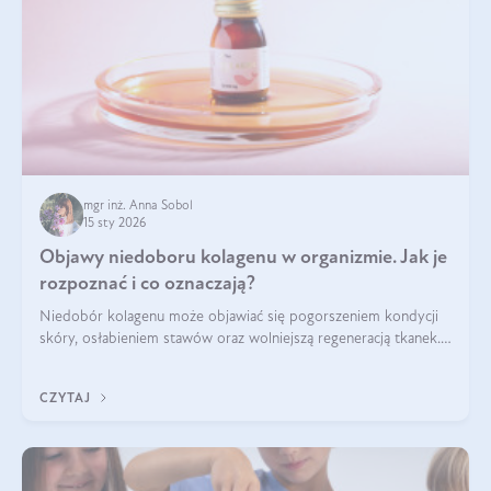
mgr inż. Anna Sobol
15 sty 2026
Objawy niedoboru kolagenu w organizmie. Jak je
rozpoznać i co oznaczają?
Niedobór kolagenu może objawiać się pogorszeniem kondycji
skóry, osłabieniem stawów oraz wolniejszą regeneracją tkanek.
Do najczęstszych sygnałów należą utrata jędrności i
elastyczności skóry, bóle stawów, łamliwość paznokci oraz
CZYTAJ
osłabienie włosów.