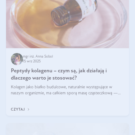
mgr inż. Anna Sobol
15 wrz 2025
Peptydy kolagenu – czym są, jak działają i
dlaczego warto je stosować?
Kolagen jako białko budulcowe, naturalnie występujące w
naszym organizmie, ma całkiem sporą masę cząsteczkową —
nawet do 300 kDa. Jeśli chcielibyśmy suplementować go w tej
formie, byłby trudno strawialny. Aby był lepiej przyswajalny i
CZYTAJ
bardziej biodostępny