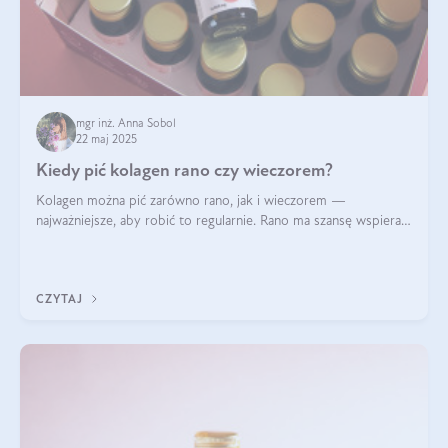
mgr inż. Anna Sobol
22 maj 2025
Kiedy pić kolagen rano czy wieczorem?
Kolagen można pić zarówno rano, jak i wieczorem —
najważniejsze, aby robić to regularnie. Rano ma szansę wspierać
energię i metabolizm, a wieczorem regenerację organizmu
podczas snu.
CZYTAJ