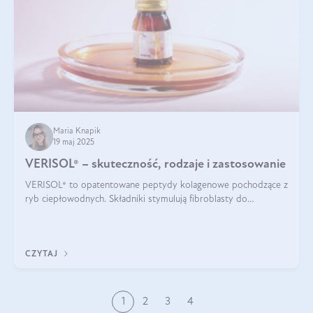
Maria Knapik
19 maj 2025
VERISOL® – skuteczność, rodzaje i zastosowanie
VERISOL® to opatentowane peptydy kolagenowe pochodzące z
ryb ciepłowodnych. Składniki stymulują fibroblasty do
produkcji kolagenu i elastyny w skórze. Kolagen VERISOL®
zapewnia wysoką biodostępność i umożliwia skuteczne dotarcie
do komórek skóry.
CZYTAJ
1
2
3
4