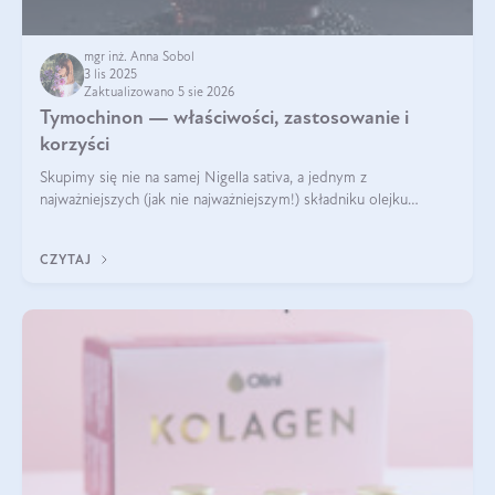
mgr inż. Anna Sobol
3 lis 2025
Zaktualizowano 5 sie 2026
Tymochinon — właściwości, zastosowanie i
korzyści
Skupimy się nie na samej Nigella sativa, a jednym z
najważniejszych (jak nie najważniejszym!) składniku olejku
eterycznego z czarnuszki: tymochinonie.
CZYTAJ