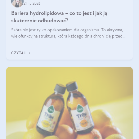
21 lip 2026
Bariera hydrolipidowa – co to jest i jak ją
skutecznie odbudować?
Skóra nie jest tylko opakowaniem dla organizmu. To aktywna,
wielofunkcyjna struktura, która każdego dnia chroni cię przed
utratą wody, wahaniami temperatury i czynnikami
środowiskowymi. Jednym z jej kluczowych elementów jest
CZYTAJ
bariera hydrolipidowa.