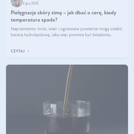
2 gru 2025
Pielęgnacja skóry zimą – jak dbać o cerę, kiedy
temperatura spada?
Naprzemienny mróz, wiatr i ogrzewane powietrze mogą osłabić
barierę hydrolipidową. Jaka więc powinna być świadoma
pielęgnacja w okresie chłodnych miesięcy?
CZYTAJ