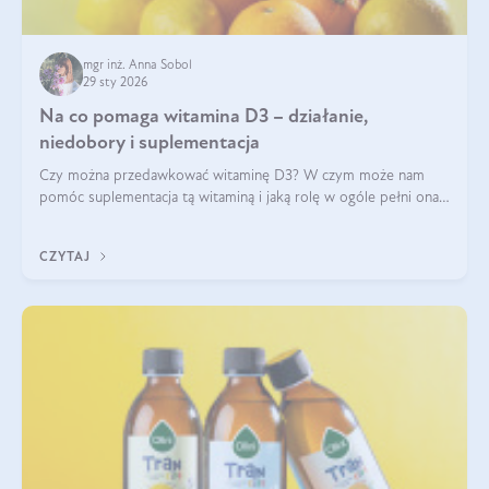
mgr inż. Anna Sobol
29 sty 2026
Na co pomaga witamina D3 – działanie,
niedobory i suplementacja
Czy można przedawkować witaminę D3? W czym może nam
pomóc suplementacja tą witaminą i jaką rolę w ogóle pełni ona
w naszym ciele? Powszechnie wiadomo, że jej przyjmowanie
zalecane jest jesienią i zimą, ale czy wiesz, dlaczego warto to
CZYTAJ
robić?