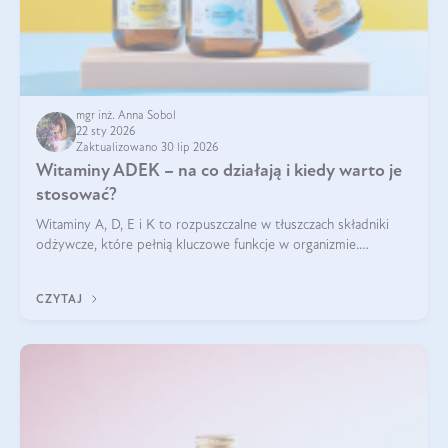
mgr inż. Anna Sobol
22 sty 2026
Zaktualizowano 30 lip 2026
Witaminy ADEK – na co działają i kiedy warto je
stosować?
Witaminy A, D, E i K to rozpuszczalne w tłuszczach składniki
odżywcze, które pełnią kluczowe funkcje w organizmie.
Wspierają zdrowie skóry i wzroku, odporność, prawidłową
krzepliwość krwi oraz mineralizację kości.
CZYTAJ