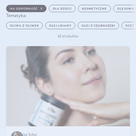
NA ODPORNOŚĆ
DLA DZIECI
KOSMETYCZNE
OLEJOWAN
Tematyka:
OLIWA Z OLIWEK
OLEJ LNIANY
OLEJ Z CZARNUSZKI
OCET
62 artykułów
Iza Sykut