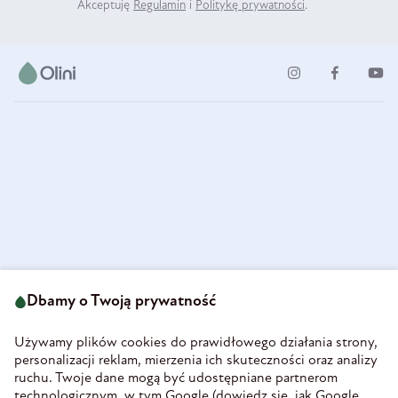
Akceptuję
Regulamin
i
Politykę prywatności
.
ul. Strzegomska 49
693 222 687
58-160 Świebodzice
Dbamy o Twoją prywatność
sklep@olini.pl
Polska
NIP 8860027066
Używamy plików cookies do prawidłowego działania strony,
REGON 890213034
personalizacji reklam, mierzenia ich skuteczności oraz analizy
ruchu. Twoje dane mogą być udostępniane partnerom
INFORMACJE
technologicznym, w tym Google (
dowiedz się, jak Google