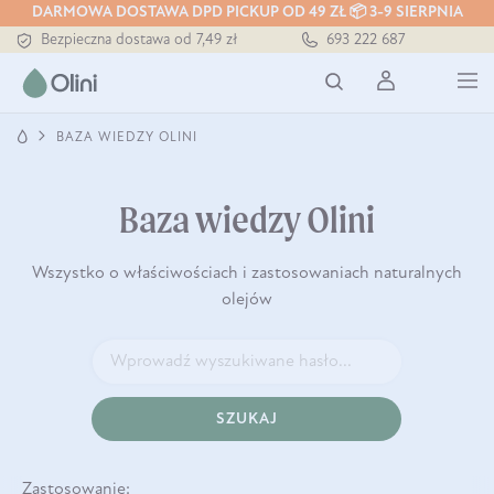
DARMOWA DOSTAWA DPD PICKUP OD 49 ZŁ 📦 3-9 SIERPNIA
Bezpieczna dostawa od 7,49 zł
693 222 687
Darmowa dostawa od 199 zł
Tłoczony zawsze na zimno
BAZA WIEDZY OLINI
Baza wiedzy Olini
Wszystko o właściwościach i zastosowaniach naturalnych
olejów
SZUKAJ
Zastosowanie: