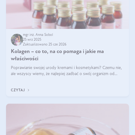
mgr inż. Anna Sobol
25 wrz 2025
Zaktualizowano 25 cze 2026
Kolagen – co to, na co pomaga i jakie ma
właściwości
Poprawianie swojej urody kremami i kosmetykami? Czemu nie,
ale wszyscy wiemy, że najlepiej zadbać o swój organizm od
wewnątrz — to solidna podstawa do tego, by nasz wygląd
zewnętrzny prezentował się zdrowo i atrakcyjnie. Stosowanie
CZYTAJ
wysokiej jakości suplem