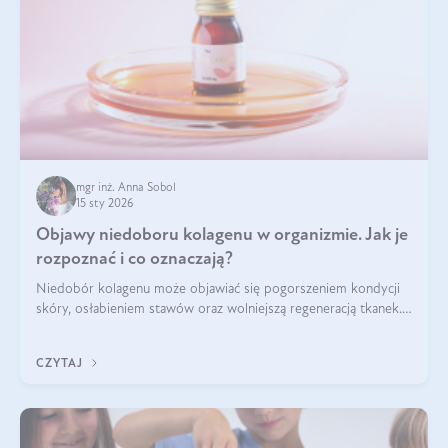
mgr inż. Anna Sobol
15 sty 2026
Objawy niedoboru kolagenu w organizmie. Jak je
rozpoznać i co oznaczają?
Niedobór kolagenu może objawiać się pogorszeniem kondycji
skóry, osłabieniem stawów oraz wolniejszą regeneracją tkanek.
Do najczęstszych sygnałów należą utrata jędrności i
elastyczności skóry, bóle stawów, łamliwość paznokci oraz
CZYTAJ
osłabienie włosów.