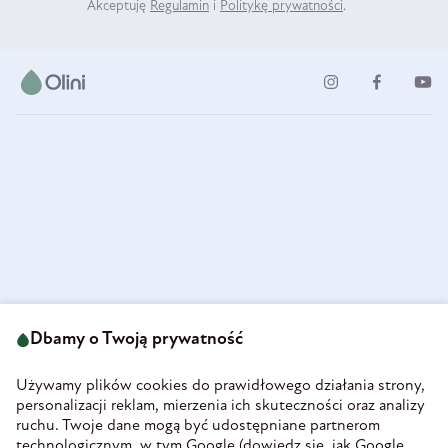
Akceptuję
Regulamin
i
Politykę prywatności
.
ul. Strzegomska 49
693 222 687
58-160 Świebodzice
Dbamy o Twoją prywatność
sklep@olini.pl
Polska
NIP 8860027066
Używamy plików cookies do prawidłowego działania strony,
REGON 890213034
personalizacji reklam, mierzenia ich skuteczności oraz analizy
ruchu. Twoje dane mogą być udostępniane partnerom
INFORMACJE
technologicznym, w tym Google (
dowiedz się, jak Google