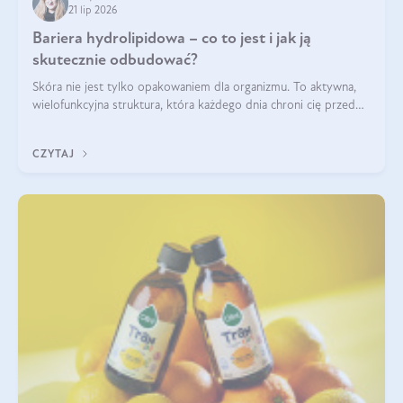
21 lip 2026
Bariera hydrolipidowa – co to jest i jak ją
skutecznie odbudować?
Skóra nie jest tylko opakowaniem dla organizmu. To aktywna,
wielofunkcyjna struktura, która każdego dnia chroni cię przed
utratą wody, wahaniami temperatury i czynnikami
środowiskowymi. Jednym z jej kluczowych elementów jest
CZYTAJ
bariera hydrolipidowa.