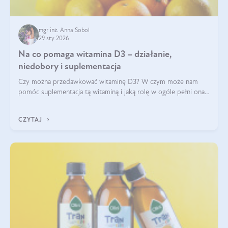
mgr inż. Anna Sobol
29 sty 2026
Na co pomaga witamina D3 – działanie,
niedobory i suplementacja
Czy można przedawkować witaminę D3? W czym może nam
pomóc suplementacja tą witaminą i jaką rolę w ogóle pełni ona
w naszym ciele? Powszechnie wiadomo, że jej przyjmowanie
zalecane jest jesienią i zimą, ale czy wiesz, dlaczego warto to
CZYTAJ
robić?