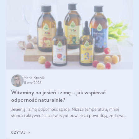
Maria Knapik
11 wrz 2025
Witaminy na jesień i zimę – jak wspierać
odporność naturalnie?
Jesienią i zimą odporność spada. Niższa temperatura, mniej
słońca i aktywności na świeżym powietrzu powodują, że łatwiej
się przeziębiamy. Dlatego szczególnie w tym okresie
powinniśmy wspierać układ immunologiczny. Co warto
CZYTAJ
suplementować jesienią i zimą?