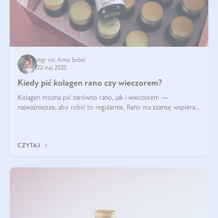
mgr inż. Anna Sobol
22 maj 2025
Kiedy pić kolagen rano czy wieczorem?
Kolagen można pić zarówno rano, jak i wieczorem —
najważniejsze, aby robić to regularnie. Rano ma szansę wspierać
energię i metabolizm, a wieczorem regenerację organizmu
podczas snu.
CZYTAJ