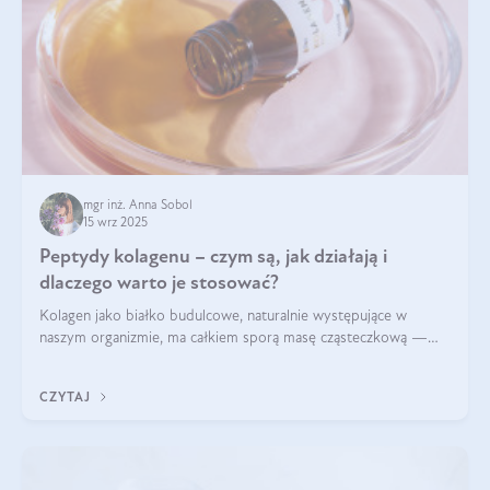
mgr inż. Anna Sobol
15 wrz 2025
Peptydy kolagenu – czym są, jak działają i
dlaczego warto je stosować?
Kolagen jako białko budulcowe, naturalnie występujące w
naszym organizmie, ma całkiem sporą masę cząsteczkową —
nawet do 300 kDa. Jeśli chcielibyśmy suplementować go w tej
formie, byłby trudno strawialny. Aby był lepiej przyswajalny i
CZYTAJ
bardziej biodostępny