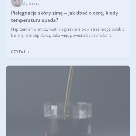
2 gru 2025
Pielęgnacja skóry zimą – jak dbać o cerę, kiedy
temperatura spada?
Naprzemienny mróz, wiatr i ogrzewane powietrze mogą osłabić
barierę hydrolipidową. Jaka więc powinna być świadoma
pielęgnacja w okresie chłodnych miesięcy?
CZYTAJ