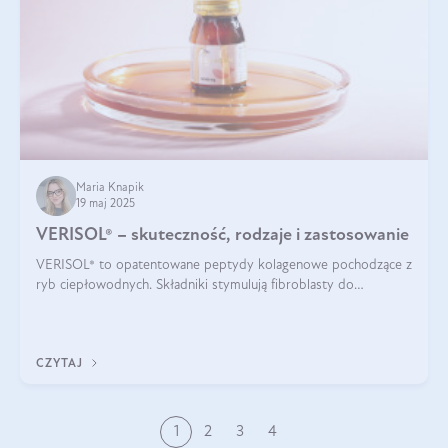
Maria Knapik
19 maj 2025
VERISOL® – skuteczność, rodzaje i zastosowanie
VERISOL® to opatentowane peptydy kolagenowe pochodzące z
ryb ciepłowodnych. Składniki stymulują fibroblasty do
produkcji kolagenu i elastyny w skórze. Kolagen VERISOL®
zapewnia wysoką biodostępność i umożliwia skuteczne dotarcie
do komórek skóry.
CZYTAJ
1
2
3
4