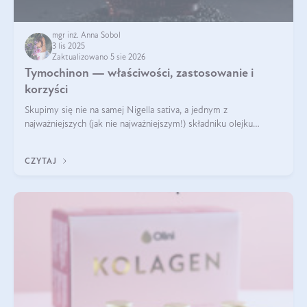
mgr inż. Anna Sobol
3 lis 2025
Zaktualizowano 5 sie 2026
Tymochinon — właściwości, zastosowanie i
korzyści
Skupimy się nie na samej Nigella sativa, a jednym z
najważniejszych (jak nie najważniejszym!) składniku olejku
eterycznego z czarnuszki: tymochinonie.
CZYTAJ