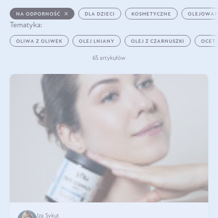
NA ODPORNOŚĆ
DLA DZIECI
KOSMETYCZNE
OLEJOWAN
Tematyka:
OLIWA Z OLIWEK
OLEJ LNIANY
OLEJ Z CZARNUSZKI
OCET
65 artykułów
Iza Sykut