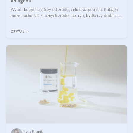
kolagenu
Wybór kolagenu zależy od źródła, celu oraz potrzeb. Kolagen
może pochodzić z różnych źródeł, np. ryb, bydła czy drobiu, a
każdy typ ma swoje unikatowe właściwości. Dla skóry najlepiej
sprawdza się kolagen rybi, a dla wspierania stawów — kolagen
CZYTAJ
bydlęcy.
Maria Knapik