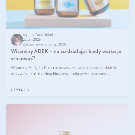
mgr inż. Anna Sobol
22 sty 2026
Zaktualizowano 30 lip 2026
Witaminy ADEK – na co działają i kiedy warto je
stosować?
Witaminy A, D, E i K to rozpuszczalne w tłuszczach składniki
odżywcze, które pełnią kluczowe funkcje w organizmie.
Wspierają zdrowie skóry i wzroku, odporność, prawidłową
krzepliwość krwi oraz mineralizację kości.
CZYTAJ