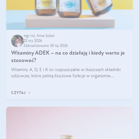
mgr inż. Anna Sobol
22 sty 2026
Zaktualizowano 30 lip 2026
Witaminy ADEK – na co działają i kiedy warto je
stosować?
Witaminy A, D, E i K to rozpuszczalne w tłuszczach składniki
odżywcze, które pełnią kluczowe funkcje w organizmie.
Wspierają zdrowie skóry i wzroku, odporność, prawidłową
krzepliwość krwi oraz mineralizację kości.
CZYTAJ