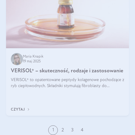
Maria Knapik
19 maj 2025
VERISOL® – skuteczność, rodzaje i zastosowanie
VERISOL® to opatentowane peptydy kolagenowe pochodzące z
ryb ciepłowodnych. Składniki stymulują fibroblasty do
produkcji kolagenu i elastyny w skórze. Kolagen VERISOL®
zapewnia wysoką biodostępność i umożliwia skuteczne dotarcie
do komórek skóry.
CZYTAJ
1
2
3
4