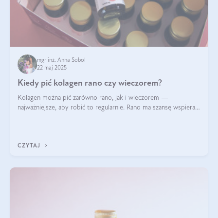
mgr inż. Anna Sobol
22 maj 2025
Kiedy pić kolagen rano czy wieczorem?
Kolagen można pić zarówno rano, jak i wieczorem —
najważniejsze, aby robić to regularnie. Rano ma szansę wspierać
energię i metabolizm, a wieczorem regenerację organizmu
podczas snu.
CZYTAJ