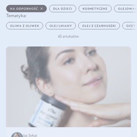
NA ODPORNOŚĆ
DLA DZIECI
KOSMETYCZNE
OLEJOWAN
Tematyka:
OLIWA Z OLIWEK
OLEJ LNIANY
OLEJ Z CZARNUSZKI
OCET
65 artykułów
Iza Sykut