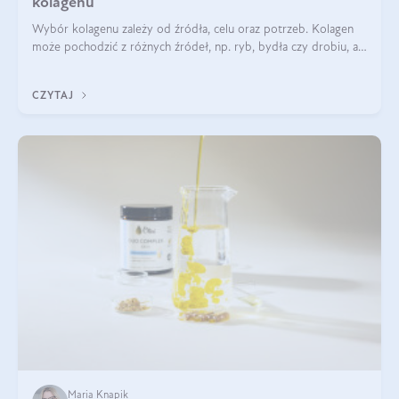
kolagenu
Wybór kolagenu zależy od źródła, celu oraz potrzeb. Kolagen
może pochodzić z różnych źródeł, np. ryb, bydła czy drobiu, a
każdy typ ma swoje unikatowe właściwości. Dla skóry najlepiej
sprawdza się kolagen rybi, a dla wspierania stawów — kolagen
CZYTAJ
bydlęcy.
Maria Knapik