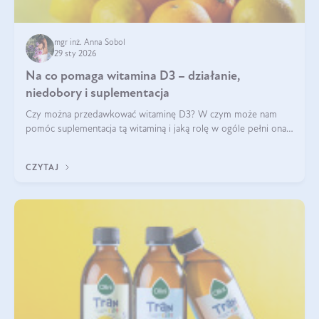
mgr inż. Anna Sobol
29 sty 2026
Na co pomaga witamina D3 – działanie,
niedobory i suplementacja
Czy można przedawkować witaminę D3? W czym może nam
pomóc suplementacja tą witaminą i jaką rolę w ogóle pełni ona
w naszym ciele? Powszechnie wiadomo, że jej przyjmowanie
zalecane jest jesienią i zimą, ale czy wiesz, dlaczego warto to
CZYTAJ
robić?