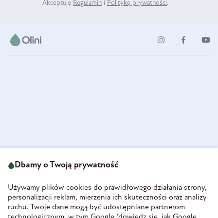
Akceptuję
Regulamin
i
Politykę prywatności
.
ul. Strzegomska 49
693 222 687
58-160 Świebodzice
Dbamy o Twoją prywatność
sklep@olini.pl
Polska
NIP 8860027066
Używamy plików cookies do prawidłowego działania strony,
REGON 890213034
personalizacji reklam, mierzenia ich skuteczności oraz analizy
ruchu. Twoje dane mogą być udostępniane partnerom
INFORMACJE
technologicznym, w tym Google (
dowiedz się, jak Google