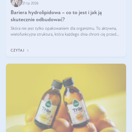
21 lip 2026
Bariera hydrolipidowa – co to jest i jak ją
skutecznie odbudować?
Skóra nie jest tylko opakowaniem dla organizmu. To aktywna,
wielofunkcyjna struktura, która każdego dnia chroni cię przed
utratą wody, wahaniami temperatury i czynnikami
środowiskowymi. Jednym z jej kluczowych elementów jest
CZYTAJ
bariera hydrolipidowa.