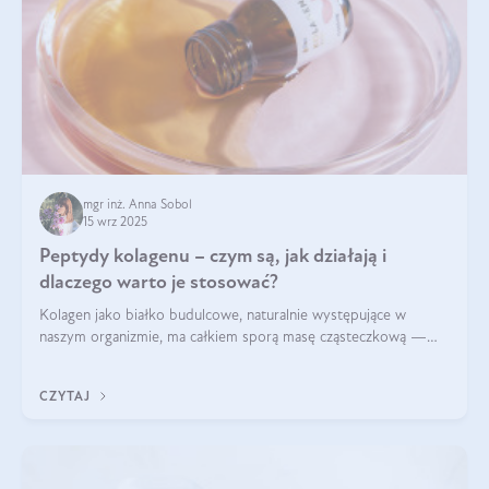
mgr inż. Anna Sobol
15 wrz 2025
Peptydy kolagenu – czym są, jak działają i
dlaczego warto je stosować?
Kolagen jako białko budulcowe, naturalnie występujące w
naszym organizmie, ma całkiem sporą masę cząsteczkową —
nawet do 300 kDa. Jeśli chcielibyśmy suplementować go w tej
formie, byłby trudno strawialny. Aby był lepiej przyswajalny i
CZYTAJ
bardziej biodostępny