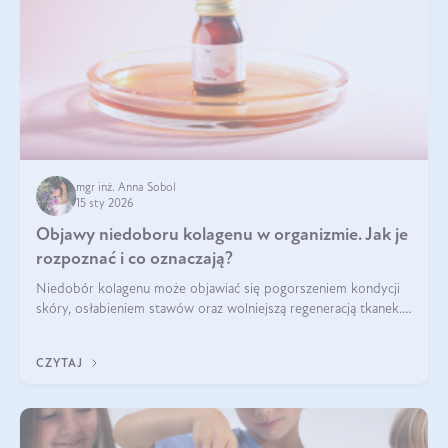
mgr inż. Anna Sobol
15 sty 2026
Objawy niedoboru kolagenu w organizmie. Jak je
rozpoznać i co oznaczają?
Niedobór kolagenu może objawiać się pogorszeniem kondycji
skóry, osłabieniem stawów oraz wolniejszą regeneracją tkanek.
Do najczęstszych sygnałów należą utrata jędrności i
elastyczności skóry, bóle stawów, łamliwość paznokci oraz
CZYTAJ
osłabienie włosów.