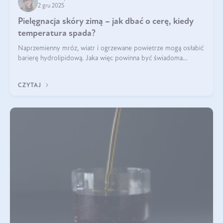
2 gru 2025
Pielęgnacja skóry zimą – jak dbać o cerę, kiedy
temperatura spada?
Naprzemienny mróz, wiatr i ogrzewane powietrze mogą osłabić
barierę hydrolipidową. Jaka więc powinna być świadoma
pielęgnacja w okresie chłodnych miesięcy?
CZYTAJ