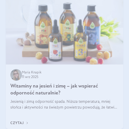
Maria Knapik
11 wrz 2025
Witaminy na jesień i zimę – jak wspierać
odporność naturalnie?
Jesienią i zimą odporność spada. Niższa temperatura, mniej
słońca i aktywności na świeżym powietrzu powodują, że łatwiej
się przeziębiamy. Dlatego szczególnie w tym okresie
powinniśmy wspierać układ immunologiczny. Co warto
CZYTAJ
suplementować jesienią i zimą?