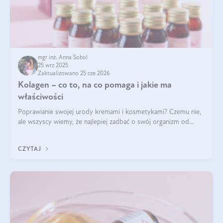
mgr inż. Anna Sobol
25 wrz 2025
Zaktualizowano 25 cze 2026
Kolagen – co to, na co pomaga i jakie ma
właściwości
Poprawianie swojej urody kremami i kosmetykami? Czemu nie,
ale wszyscy wiemy, że najlepiej zadbać o swój organizm od
wewnątrz — to solidna podstawa do tego, by nasz wygląd
zewnętrzny prezentował się zdrowo i atrakcyjnie. Stosowanie
CZYTAJ
wysokiej jakości suplem