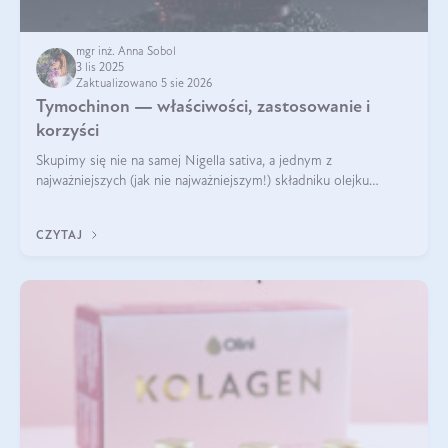
mgr inż. Anna Sobol
3 lis 2025
Zaktualizowano 5 sie 2026
Tymochinon — właściwości, zastosowanie i
korzyści
Skupimy się nie na samej Nigella sativa, a jednym z
najważniejszych (jak nie najważniejszym!) składniku olejku
eterycznego z czarnuszki: tymochinonie.
CZYTAJ