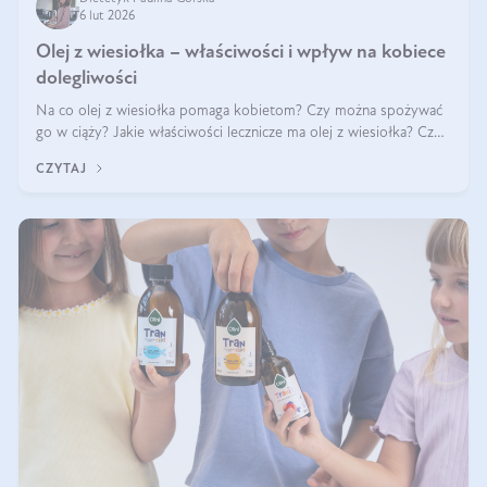
6 lut 2026
Olej z wiesiołka – właściwości i wpływ na kobiece
dolegliwości
Na co olej z wiesiołka pomaga kobietom? Czy można spożywać
go w ciąży? Jakie właściwości lecznicze ma olej z wiesiołka? Czy
jego skuteczność potwierdzają badania? Ile trzeba czekać na
CZYTAJ
efekty? Jaka jes