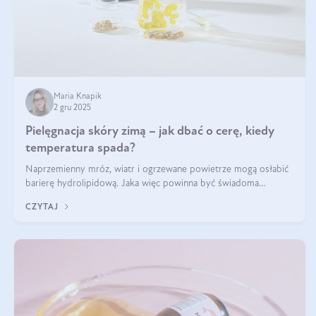
Maria Knapik
2 gru 2025
Pielęgnacja skóry zimą – jak dbać o cerę, kiedy
temperatura spada?
Naprzemienny mróz, wiatr i ogrzewane powietrze mogą osłabić
barierę hydrolipidową. Jaka więc powinna być świadoma
pielęgnacja w okresie chłodnych miesięcy?
CZYTAJ