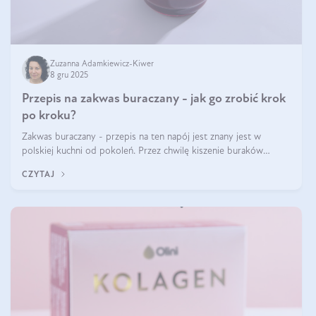
Zuzanna Adamkiewicz-Kiwer
8 gru 2025
Przepis na zakwas buraczany - jak go zrobić krok
po kroku?
Zakwas buraczany - przepis na ten napój jest znany jest w
polskiej kuchni od pokoleń. Przez chwilę kiszenie buraków
czerwonych zostało zapomniane, by w ostatnim czasie powrócić
CZYTAJ
na fali popularności na