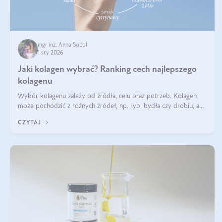
mgr inż. Anna Sobol
1 sty 2026
Jaki kolagen wybrać? Ranking cech najlepszego
kolagenu
Wybór kolagenu zależy od źródła, celu oraz potrzeb. Kolagen
może pochodzić z różnych źródeł, np. ryb, bydła czy drobiu, a
każdy typ ma swoje unikatowe właściwości. Dla skóry najlepiej
CZYTAJ
sprawdza się kolagen rybi, a dla wspierania stawów — kolagen
bydlęcy.