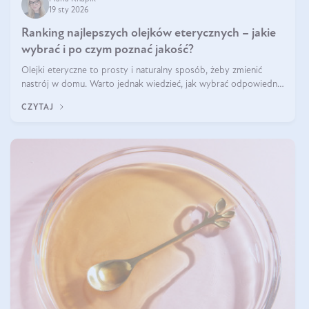
19 sty 2026
Ranking najlepszych olejków eterycznych – jakie
wybrać i po czym poznać jakość?
Olejki eteryczne to prosty i naturalny sposób, żeby zmienić
nastrój w domu. Warto jednak wiedzieć, jak wybrać odpowiednie
produkty. Po czym poznać, że są one dobrej jakości? Jakie olejki
CZYTAJ
eteryczne są najlepsze? Poznaj najważniejsze kryteria wyboru!