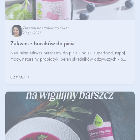
Zuzanna Adamkiewicz-Kiwer
29 gru 2025
Zakwas z buraków do picia
Naturalny zakwas buraczany do picia - polski superfood, napój
mocy, naturalny probiotyk, pełen składników odżywczych - o
zakwasie z buraka mówi się w samych superlatywach. Niektórzy
z Was usłyszeli o
CZYTAJ