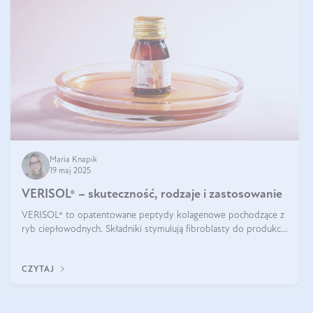
Maria Knapik
19 maj 2025
VERISOL® – skuteczność, rodzaje i zastosowanie
VERISOL® to opatentowane peptydy kolagenowe pochodzące z
ryb ciepłowodnych. Składniki stymulują fibroblasty do produkcji
kolagenu i elastyny w skórze. Kolagen VERISOL® zapewnia
wysoką biodostępność i umożliwia skuteczne dotarcie do
CZYTAJ
komórek skóry.