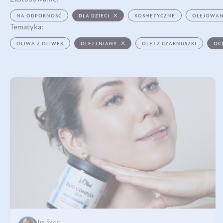
NA ODPORNOŚĆ
DLA DZIECI
KOSMETYCZNE
OLEJOWAN
Tematyka:
OLIWA Z OLIWEK
OLEJ LNIANY
OLEJ Z CZARNUSZKI
OC
Iza Sykut