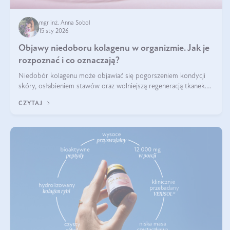
mgr inż. Anna Sobol
15 sty 2026
Objawy niedoboru kolagenu w organizmie. Jak je
rozpoznać i co oznaczają?
Niedobór kolagenu może objawiać się pogorszeniem kondycji
skóry, osłabieniem stawów oraz wolniejszą regeneracją tkanek.
Do najczęstszych sygnałów należą utrata jędrności i elastyczności
CZYTAJ
skóry, bóle stawów, łamliwość paznokci oraz osłabienie włosów.