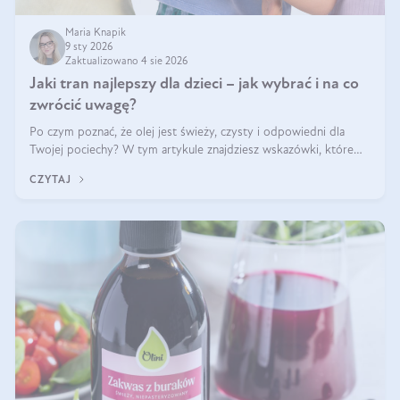
Maria Knapik
9 sty 2026
Zaktualizowano 4 sie 2026
Jaki tran najlepszy dla dzieci – jak wybrać i na co
zwrócić uwagę?
Po czym poznać, że olej jest świeży, czysty i odpowiedni dla
Twojej pociechy? W tym artykule znajdziesz wskazówki, które
pomogą wybrać najlepszy tran dla dzieci.
CZYTAJ