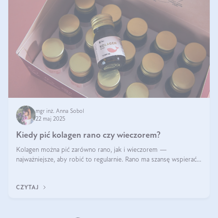
mgr inż. Anna Sobol
22 maj 2025
Kiedy pić kolagen rano czy wieczorem?
Kolagen można pić zarówno rano, jak i wieczorem —
najważniejsze, aby robić to regularnie. Rano ma szansę wspierać
energię i metabolizm, a wieczorem regenerację organizmu
podczas snu.
CZYTAJ