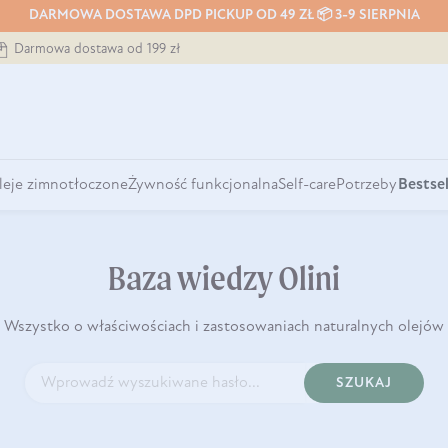
DARMOWA DOSTAWA DPD PICKUP OD 49 ZŁ 📦 3-9 SIERPNIA
Darmowa dostawa od 199 zł
leje zimnotłoczone
Żywność funkcjonalna
Self-care
Potrzeby
Bestsel
Baza wiedzy Olini
Wszystko o właściwościach i zastosowaniach naturalnych olejów
SZUKAJ