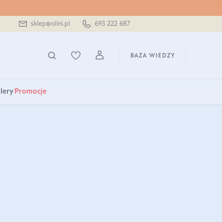
sklep@olini.pl
693 222 687
BAZA WIEDZY
lery
Promocje