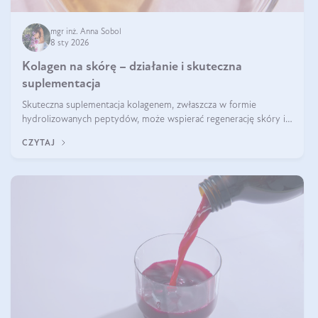
mgr inż. Anna Sobol
8 sty 2026
Kolagen na skórę – działanie i skuteczna
suplementacja
Skuteczna suplementacja kolagenem, zwłaszcza w formie
hydrolizowanych peptydów, może wspierać regenerację skóry i
poprawiać jej wygląd, jeśli jest połączona z odpowiednią dietą i
CZYTAJ
regularnością stosowania.