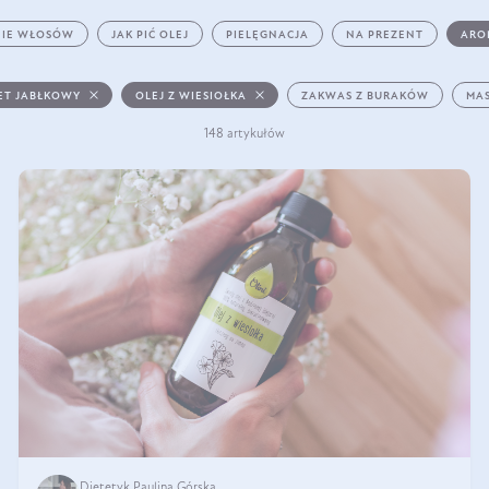
IE WŁOSÓW
JAK PIĆ OLEJ
PIELĘGNACJA
NA PREZENT
ARO
ET JABŁKOWY
OLEJ Z WIESIOŁKA
ZAKWAS Z BURAKÓW
MAS
148 artykułów
Dietetyk Paulina Górska