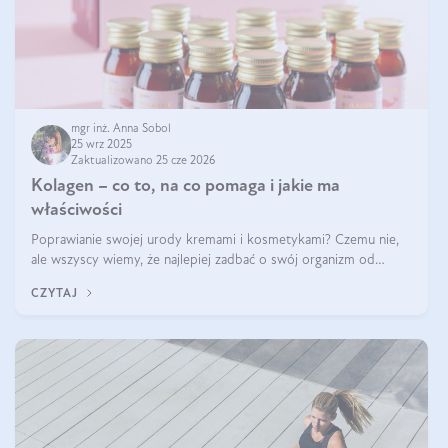
mgr inż. Anna Sobol
25 wrz 2025
Zaktualizowano 25 cze 2026
Kolagen – co to, na co pomaga i jakie ma
właściwości
Poprawianie swojej urody kremami i kosmetykami? Czemu nie,
ale wszyscy wiemy, że najlepiej zadbać o swój organizm od
wewnątrz — to solidna podstawa do tego, by nasz wygląd
CZYTAJ
zewnętrzny prezentował się zdrowo i atrakcyjnie. Stosowanie
wysokiej jakości suplem