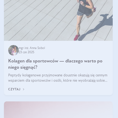
mgr inż. Anna Sobol
23 cze 2025
Kolagen dla sportowców — dlaczego warto po
niego sięgnąć?
Peptydy kolagenowe przyjmowane doustnie okazują się cennym
wsparciem dla sportowców i osób, które nie wyobrażają sobie
życia bez intensywnego ruchu.
CZYTAJ