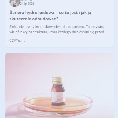
21 lip 2026
Bariera hydrolipidowa – co to jest i jak ją
skutecznie odbudować?
Skóra nie jest tylko opakowaniem dla organizmu. To aktywna,
wielofunkcyjna struktura, która każdego dnia chroni cię przed
utratą wody, wahaniami temperatury i czynnikami
CZYTAJ
środowiskowymi. Jednym z jej kluczowych elementów jest
bariera hydrolipidowa.