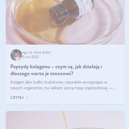
mgr inż. Anna Sobol
15 wrz 2025
Peptydy kolagenu – czym są, jak działają i
dlaczego warto je stosować?
Kolagen jako białko budulcowe, naturalnie występujące w
naszym organizmie, ma całkiem sporą masę cząsteczkową —
nawet do 300 kDa. Jeśli chcielibyśmy suplementować go w tej
CZYTAJ
formie, byłby trudno strawialny. Aby był lepiej przyswajalny i
bardziej biodostępny