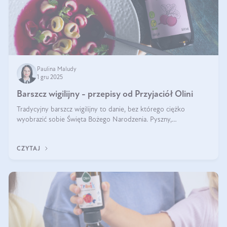
Paulina Maludy
1 gru 2025
Barszcz wigilijny - przepisy od Przyjaciół Olini
Tradycyjny barszcz wigilijny to danie, bez którego ciężko
wyobrazić sobie Święta Bożego Narodzenia. Pyszny,
aromatyczny, esencjonalny, pachnący grzybami, o pięknym
klarownym kolorze. W czym tkwi tajem
CZYTAJ