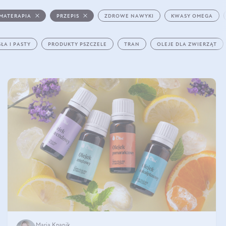
MATERAPIA
PRZEPIS
ZDROWE NAWYKI
KWASY OMEGA
ŁA I PASTY
PRODUKTY PSZCZELE
TRAN
OLEJE DLA ZWIERZĄT
Maria Knapik