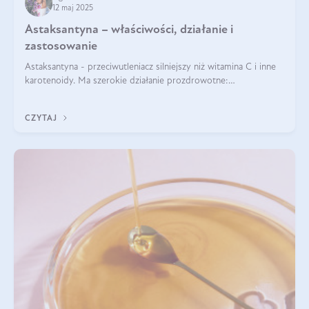
12 maj 2025
Astaksantyna – właściwości, działanie i
zastosowanie
Astaksantyna - przeciwutleniacz silniejszy niż witamina C i inne
karotenoidy. Ma szerokie działanie prozdrowotne:
przeciwzapalne, przeciwnowotworowe i immunomodulacyjne.
CZYTAJ