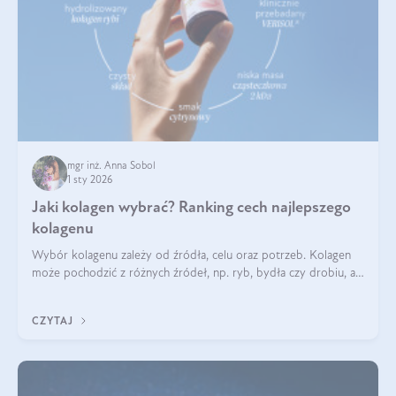
mgr inż. Anna Sobol
1 sty 2026
Jaki kolagen wybrać? Ranking cech najlepszego
kolagenu
Wybór kolagenu zależy od źródła, celu oraz potrzeb. Kolagen
może pochodzić z różnych źródeł, np. ryb, bydła czy drobiu, a
każdy typ ma swoje unikatowe właściwości. Dla skóry najlepiej
sprawdza się kolagen rybi, a dla wspierania stawów — kolagen
CZYTAJ
bydlęcy.