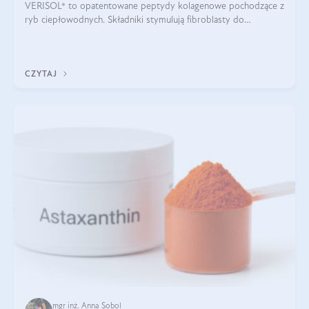
VERISOL® to opatentowane peptydy kolagenowe pochodzące z
ryb ciepłowodnych. Składniki stymulują fibroblasty do
produkcji kolagenu i elastyny w skórze. Kolagen VERISOL®
zapewnia wysoką biodostępność i umożliwia skuteczne dotarcie
do komórek skóry.
CZYTAJ
mgr inż. Anna Sobol