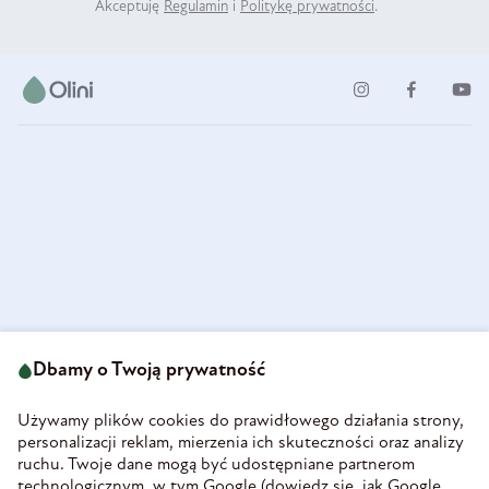
Akceptuję
Regulamin
i
Politykę prywatności
.
ul. Strzegomska 49
693 222 687
58-160 Świebodzice
Dbamy o Twoją prywatność
sklep@olini.pl
Polska
NIP 8860027066
Używamy plików cookies do prawidłowego działania strony,
REGON 890213034
personalizacji reklam, mierzenia ich skuteczności oraz analizy
ruchu. Twoje dane mogą być udostępniane partnerom
INFORMACJE
technologicznym, w tym Google (
dowiedz się, jak Google