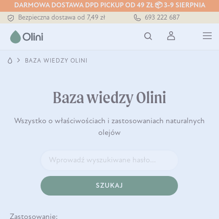
Tłoczony zawsze na zimno
DARMOWA DOSTAWA DPD PICKUP OD 49 ZŁ 📦 3-9 SIERPNIA
Bezpieczna dostawa od 7,49 zł
693 222 687
Darmowa dostawa od 199 zł
Tłoczony zawsze na zimno
BAZA WIEDZY OLINI
Baza wiedzy Olini
Wszystko o właściwościach i zastosowaniach naturalnych
olejów
SZUKAJ
Zastosowanie: