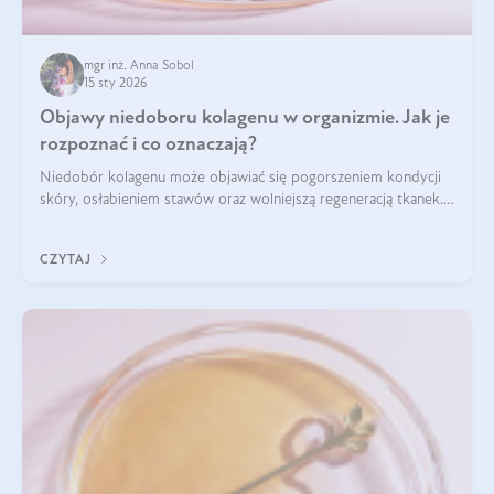
mgr inż. Anna Sobol
15 sty 2026
Objawy niedoboru kolagenu w organizmie. Jak je
rozpoznać i co oznaczają?
Niedobór kolagenu może objawiać się pogorszeniem kondycji
skóry, osłabieniem stawów oraz wolniejszą regeneracją tkanek.
Do najczęstszych sygnałów należą utrata jędrności i
elastyczności skóry, bóle stawów, łamliwość paznokci oraz
CZYTAJ
osłabienie włosów.