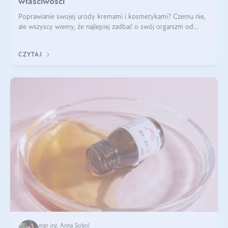
właściwości
Poprawianie swojej urody kremami i kosmetykami? Czemu nie,
ale wszyscy wiemy, że najlepiej zadbać o swój organizm od
wewnątrz — to solidna podstawa do tego, by nasz wygląd
zewnętrzny prezentował się zdrowo i atrakcyjnie. Stosowanie
CZYTAJ
wysokiej jakości suplem
mgr inż. Anna Sobol