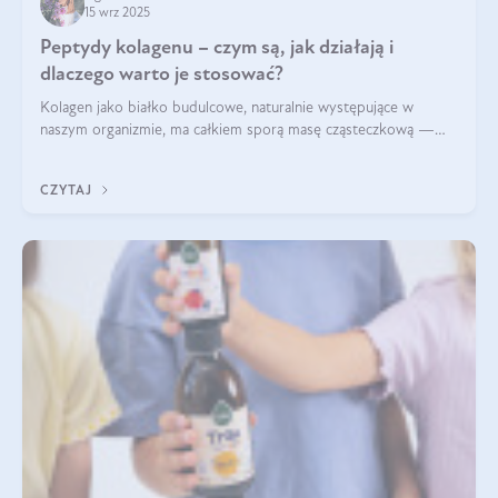
15 wrz 2025
Peptydy kolagenu – czym są, jak działają i
dlaczego warto je stosować?
Kolagen jako białko budulcowe, naturalnie występujące w
naszym organizmie, ma całkiem sporą masę cząsteczkową —
nawet do 300 kDa. Jeśli chcielibyśmy suplementować go w tej
formie, byłby trudno strawialny. Aby był lepiej przyswajalny i
CZYTAJ
bardziej biodostępny