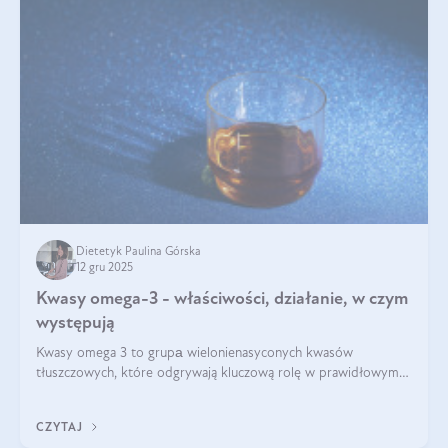
Dietetyk Paulina Górska
12 gru 2025
Kwasy omega-3 - właściwości, działanie, w czym
występują
Kwasy omega 3 to grupа wielonienasyconych kwasów
tłuszczowych, które odgrywają kluczową rolę w prawidłowym
funkcjonowaniu organizmu – wspierają pracę serca, mózgu i
układu odpornościowego.
CZYTAJ