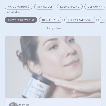
NA ODPORNOŚĆ
DLA DZIECI
KOSMETYCZNE
OLEJOWANIE
Tematyka:
OLIWA Z OLIWEK
OLEJ LNIANY
OLEJ Z CZARNUSZKI
OC
53 artykułów
Iza Sykut