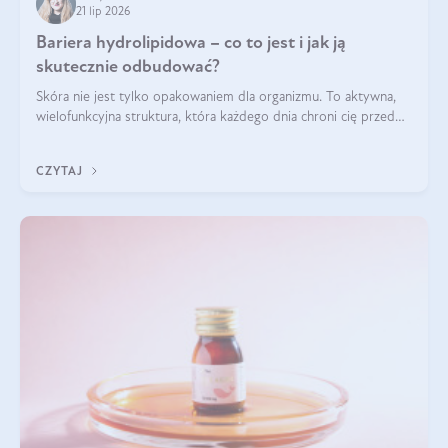
21 lip 2026
Bariera hydrolipidowa – co to jest i jak ją
skutecznie odbudować?
Skóra nie jest tylko opakowaniem dla organizmu. To aktywna,
wielofunkcyjna struktura, która każdego dnia chroni cię przed
utratą wody, wahaniami temperatury i czynnikami
środowiskowymi. Jednym z jej kluczowych elementów jest
CZYTAJ
bariera hydrolipidowa.