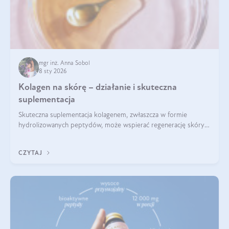
mgr inż. Anna Sobol
8 sty 2026
Kolagen na skórę – działanie i skuteczna
suplementacja
Skuteczna suplementacja kolagenem, zwłaszcza w formie
hydrolizowanych peptydów, może wspierać regenerację skóry i
poprawiać jej wygląd, jeśli jest połączona z odpowiednią dietą i
regularnością stosowania.
CZYTAJ