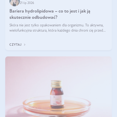
21 lip 2026
Bariera hydrolipidowa – co to jest i jak ją
skutecznie odbudować?
Skóra nie jest tylko opakowaniem dla organizmu. To aktywna,
wielofunkcyjna struktura, która każdego dnia chroni cię przed
utratą wody, wahaniami temperatury i czynnikami
środowiskowymi. Jednym z jej kluczowych elementów jest
CZYTAJ
bariera hydrolipidowa.