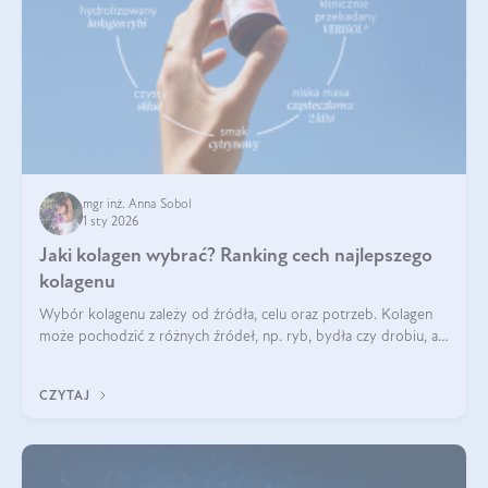
mgr inż. Anna Sobol
1 sty 2026
Jaki kolagen wybrać? Ranking cech najlepszego
kolagenu
Wybór kolagenu zależy od źródła, celu oraz potrzeb. Kolagen
może pochodzić z różnych źródeł, np. ryb, bydła czy drobiu, a
każdy typ ma swoje unikatowe właściwości. Dla skóry najlepiej
sprawdza się kolagen rybi, a dla wspierania stawów — kolagen
CZYTAJ
bydlęcy.