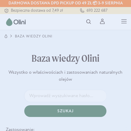
DARMOWA DOSTAWA DPD PICKUP OD 49 ZŁ 📦 3-9 SIERPNIA
Bezpieczna dostawa od 7,49 zł
693 222 687
Darmowa dostawa od 199 zł
Tłoczony zawsze na zimno
BAZA WIEDZY OLINI
Baza wiedzy Olini
Wszystko o właściwościach i zastosowaniach naturalnych
olejów
SZUKAJ
Zastosowanie: