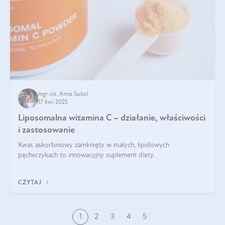
mgr inż. Anna Sobol
17 kwi 2025
Liposomalna witamina C – działanie, właściwości
i zastosowanie
Kwas askorbinowy zamknięty w małych, lipidowych
pęcherzykach to innowacyjny suplement diety.
CZYTAJ
1
2
3
4
5