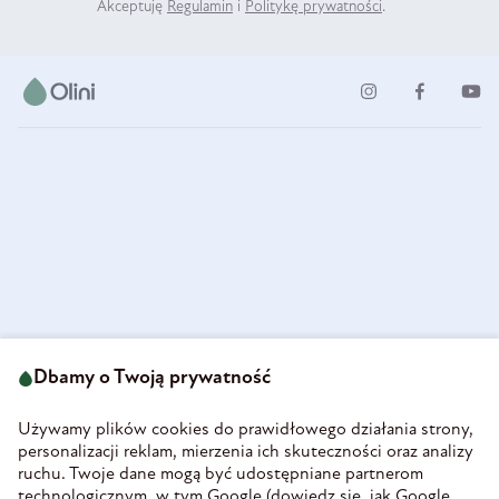
Akceptuję
Regulamin
i
Politykę prywatności
.
ul. Strzegomska 49
693 222 687
58-160 Świebodzice
Dbamy o Twoją prywatność
sklep@olini.pl
Polska
NIP 8860027066
Używamy plików cookies do prawidłowego działania strony,
REGON 890213034
personalizacji reklam, mierzenia ich skuteczności oraz analizy
ruchu. Twoje dane mogą być udostępniane partnerom
INFORMACJE
technologicznym, w tym Google (
dowiedz się, jak Google