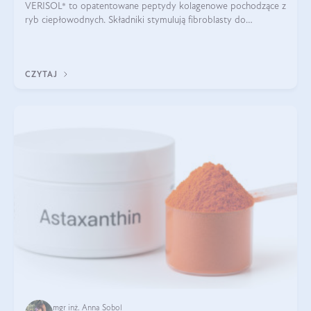
VERISOL® to opatentowane peptydy kolagenowe pochodzące z
ryb ciepłowodnych. Składniki stymulują fibroblasty do
produkcji kolagenu i elastyny w skórze. Kolagen VERISOL®
zapewnia wysoką biodostępność i umożliwia skuteczne dotarcie
do komórek skóry.
CZYTAJ
mgr inż. Anna Sobol