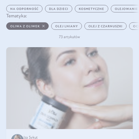
NA ODPORNOŚĆ
DLA DZIECI
KOSMETYCZNE
OLEJOWANIE
Tematyka:
OLIWA Z OLIWEK
OLEJ LNIANY
OLEJ Z CZARNUSZKI
OC
73 artykułów
Iza Sykut