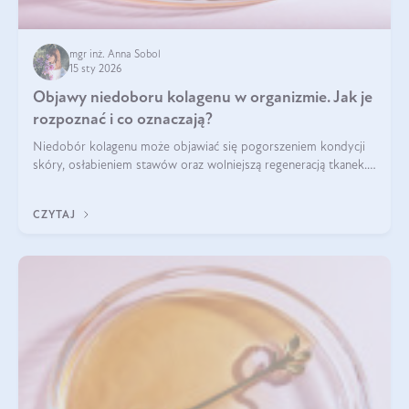
mgr inż. Anna Sobol
15 sty 2026
Objawy niedoboru kolagenu w organizmie. Jak je
rozpoznać i co oznaczają?
Niedobór kolagenu może objawiać się pogorszeniem kondycji
skóry, osłabieniem stawów oraz wolniejszą regeneracją tkanek.
Do najczęstszych sygnałów należą utrata jędrności i
elastyczności skóry, bóle stawów, łamliwość paznokci oraz
CZYTAJ
osłabienie włosów.