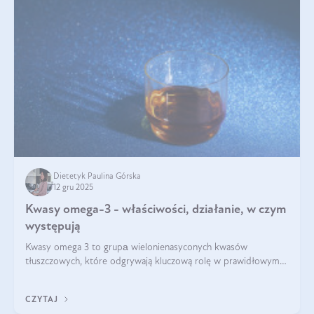
Dietetyk Paulina Górska
12 gru 2025
Kwasy omega-3 - właściwości, działanie, w czym
występują
Kwasy omega 3 to grupа wielonienasyconych kwasów
tłuszczowych, które odgrywają kluczową rolę w prawidłowym
funkcjonowaniu organizmu – wspierają pracę serca, mózgu i
układu odpornościowego.
CZYTAJ