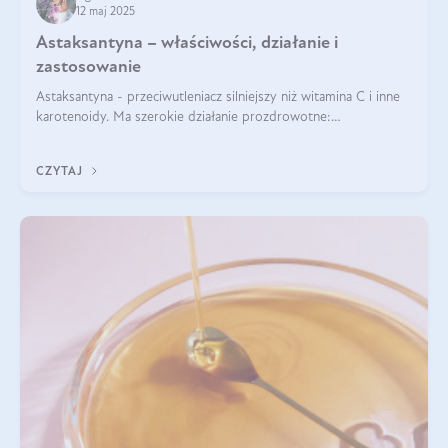
12 maj 2025
Astaksantyna – właściwości, działanie i
zastosowanie
Astaksantyna - przeciwutleniacz silniejszy niż witamina C i inne
karotenoidy. Ma szerokie działanie prozdrowotne:
przeciwzapalne, przeciwnowotworowe i immunomodulacyjne.
CZYTAJ