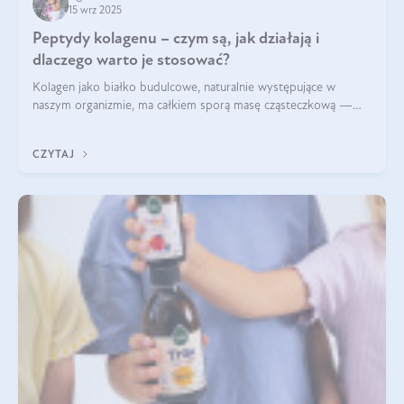
15 wrz 2025
Peptydy kolagenu – czym są, jak działają i
dlaczego warto je stosować?
Kolagen jako białko budulcowe, naturalnie występujące w
naszym organizmie, ma całkiem sporą masę cząsteczkową —
nawet do 300 kDa. Jeśli chcielibyśmy suplementować go w tej
formie, byłby trudno strawialny. Aby był lepiej przyswajalny i
CZYTAJ
bardziej biodostępny