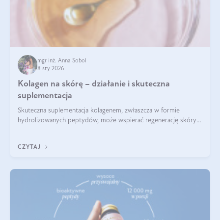
mgr inż. Anna Sobol
8 sty 2026
Kolagen na skórę – działanie i skuteczna
suplementacja
Skuteczna suplementacja kolagenem, zwłaszcza w formie
hydrolizowanych peptydów, może wspierać regenerację skóry i
poprawiać jej wygląd, jeśli jest połączona z odpowiednią dietą i
regularnością stosowania.
CZYTAJ