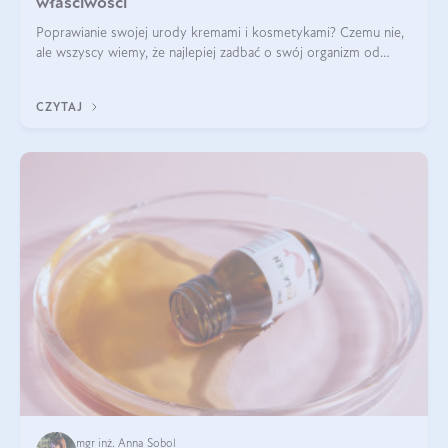
właściwości
Poprawianie swojej urody kremami i kosmetykami? Czemu nie,
ale wszyscy wiemy, że najlepiej zadbać o swój organizm od
wewnątrz — to solidna podstawa do tego, by nasz wygląd
zewnętrzny prezentował się zdrowo i atrakcyjnie. Stosowanie
CZYTAJ
wysokiej jakości suplem
mgr inż. Anna Sobol