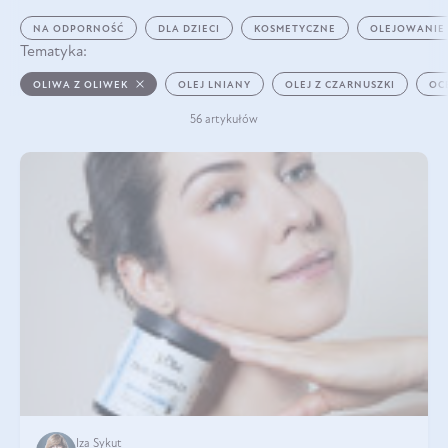
NA ODPORNOŚĆ
DLA DZIECI
KOSMETYCZNE
OLEJOWANIE
Tematyka:
OLIWA Z OLIWEK
OLEJ LNIANY
OLEJ Z CZARNUSZKI
OC
56 artykułów
Iza Sykut