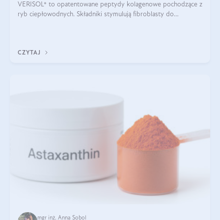
VERISOL® to opatentowane peptydy kolagenowe pochodzące z
ryb ciepłowodnych. Składniki stymulują fibroblasty do
produkcji kolagenu i elastyny w skórze. Kolagen VERISOL®
zapewnia wysoką biodostępność i umożliwia skuteczne dotarcie
do komórek skóry.
CZYTAJ
mgr inż. Anna Sobol