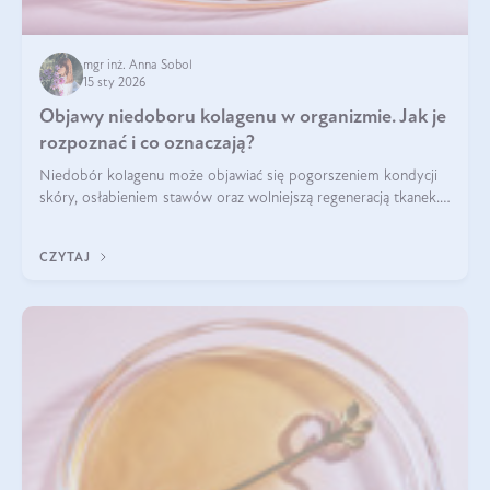
mgr inż. Anna Sobol
15 sty 2026
Objawy niedoboru kolagenu w organizmie. Jak je
rozpoznać i co oznaczają?
Niedobór kolagenu może objawiać się pogorszeniem kondycji
skóry, osłabieniem stawów oraz wolniejszą regeneracją tkanek.
Do najczęstszych sygnałów należą utrata jędrności i
elastyczności skóry, bóle stawów, łamliwość paznokci oraz
CZYTAJ
osłabienie włosów.