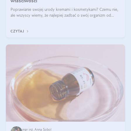
właściwości
Poprawianie swojej urody kremami i kosmetykami? Czemu nie,
ale wszyscy wiemy, że najlepiej zadbać o swój organizm od
wewnątrz — to solidna podstawa do tego, by nasz wygląd
zewnętrzny prezentował się zdrowo i atrakcyjnie. Stosowanie
CZYTAJ
wysokiej jakości suplem
mgr inż. Anna Sobol