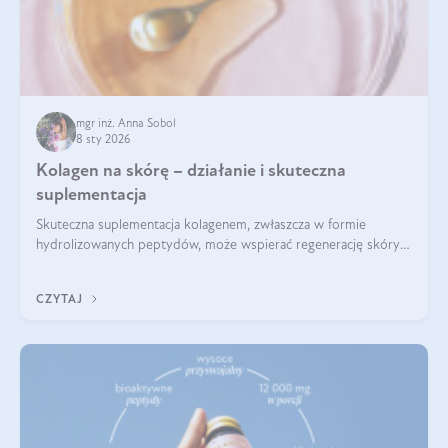
mgr inż. Anna Sobol
8 sty 2026
Kolagen na skórę – działanie i skuteczna
suplementacja
Skuteczna suplementacja kolagenem, zwłaszcza w formie
hydrolizowanych peptydów, może wspierać regenerację skóry i
poprawiać jej wygląd, jeśli jest połączona z odpowiednią dietą i
regularnością stosowania.
CZYTAJ