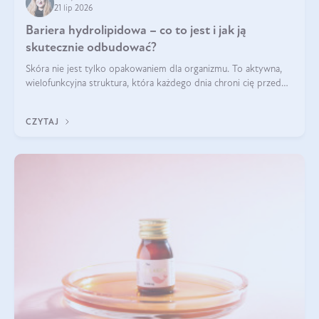
21 lip 2026
Bariera hydrolipidowa – co to jest i jak ją
skutecznie odbudować?
Skóra nie jest tylko opakowaniem dla organizmu. To aktywna,
wielofunkcyjna struktura, która każdego dnia chroni cię przed
utratą wody, wahaniami temperatury i czynnikami
środowiskowymi. Jednym z jej kluczowych elementów jest
CZYTAJ
bariera hydrolipidowa.