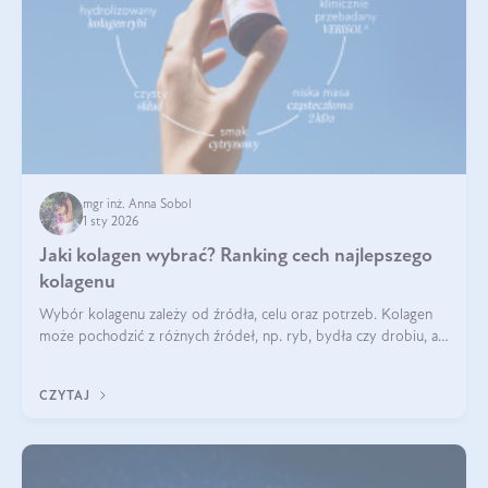
mgr inż. Anna Sobol
1 sty 2026
Jaki kolagen wybrać? Ranking cech najlepszego
kolagenu
Wybór kolagenu zależy od źródła, celu oraz potrzeb. Kolagen
może pochodzić z różnych źródeł, np. ryb, bydła czy drobiu, a
każdy typ ma swoje unikatowe właściwości. Dla skóry najlepiej
sprawdza się kolagen rybi, a dla wspierania stawów — kolagen
CZYTAJ
bydlęcy.