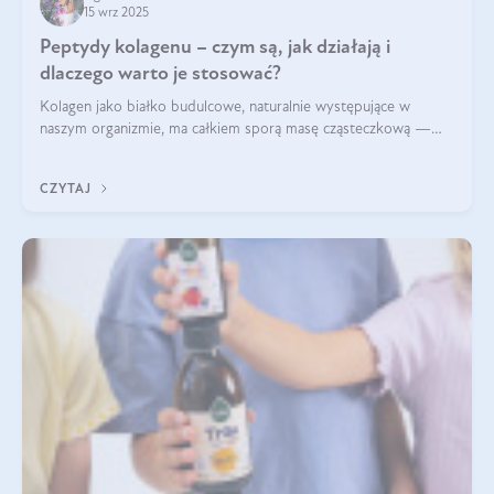
15 wrz 2025
Peptydy kolagenu – czym są, jak działają i
dlaczego warto je stosować?
Kolagen jako białko budulcowe, naturalnie występujące w
naszym organizmie, ma całkiem sporą masę cząsteczkową —
nawet do 300 kDa. Jeśli chcielibyśmy suplementować go w tej
formie, byłby trudno strawialny. Aby był lepiej przyswajalny i
CZYTAJ
bardziej biodostępny