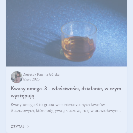
Dietetyk Paulina Górska
12 gru 2025
Kwasy omega-3 - właściwości, działanie, w czym
występują
Kwasy omega 3 to grupа wielonienasyconych kwasów
tłuszczowych, które odgrywają kluczową rolę w prawidłowym
funkcjonowaniu organizmu – wspierają pracę serca, mózgu i
układu odpornościowego.
CZYTAJ