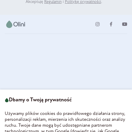
Akceptuję
Regulamin
i
Politykę prywatności
.
ul. Strzegomska 49
693 222 687
58-160 Świebodzice
Dbamy o Twoją prywatność
sklep@olini.pl
Polska
NIP 8860027066
Używamy plików cookies do prawidłowego działania strony,
REGON 890213034
personalizacji reklam, mierzenia ich skuteczności oraz analizy
ruchu. Twoje dane mogą być udostępniane partnerom
INFORMACJE
technologicznym, w tym Google (
dowiedz się, jak Google