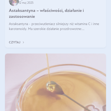
12 maj 2025
Astaksantyna – właściwości, działanie i
zastosowanie
Astaksantyna - przeciwutleniacz silniejszy niż witamina C i inne
karotenoidy. Ma szerokie działanie prozdrowotne:
przeciwzapalne, przeciwnowotworowe i immunomodulacyjne.
CZYTAJ