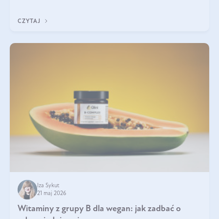
która sprawdza się najlepiej w praktyce. W tym artykule
przyglądamy się temu, jaka forma kreatyny jest najlepsza.
CZYTAJ
Iza Sykut
21 maj 2026
Witaminy z grupy B dla wegan: jak zadbać o