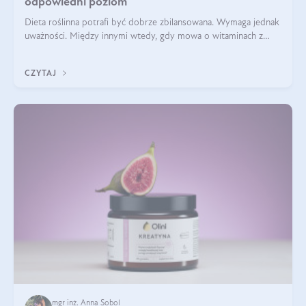
odpowiedni poziom
Dieta roślinna potrafi być dobrze zbilansowana. Wymaga jednak
uważności. Między innymi wtedy, gdy mowa o witaminach z
grupy B. Te składniki nie działają w pojedynkę. Tworzą system
naczyń połączonych.
CZYTAJ
mgr inż. Anna Sobol