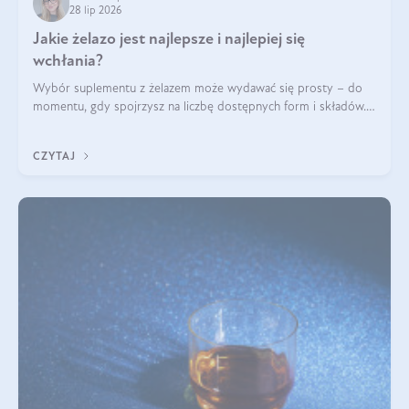
28 lip 2026
Jakie żelazo jest najlepsze i najlepiej się
wchłania?
Wybór suplementu z żelazem może wydawać się prosty – do
momentu, gdy spojrzysz na liczbę dostępnych form i składów.
Lepszy będzie bisglicynian, czy siarczan? Co wpływa na
wchłanianie żelaza i jakie dodatkowe składniki powinien
CZYTAJ
zawierać suplement?