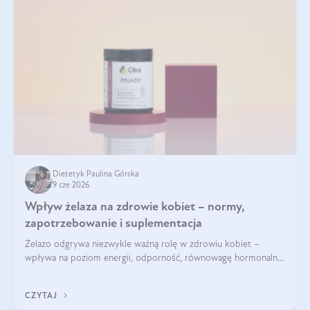
Dietetyk Paulina Górska
9 cze 2026
Wpływ żelaza na zdrowie kobiet – normy,
zapotrzebowanie i suplementacja
Żelazo odgrywa niezwykle ważną rolę w zdrowiu kobiet –
wpływa na poziom energii, odporność, równowagę hormonalną
i prawidłowy przebieg cyklu miesiączkowego oraz ciąży. Jego
niedobór może prowadzić m.in. do zmęczenia, bólów i
CZYTAJ
zawrotów głowy czy problemów z