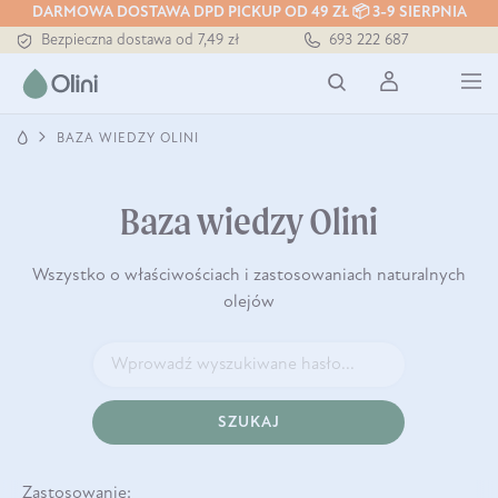
DARMOWA DOSTAWA DPD PICKUP OD 49 ZŁ 📦 3-9 SIERPNIA
Tłoczony zawsze na zimno
693 222 687
Bezpieczna dostawa od 7,49 zł
Darmowa dostawa od 199 zł
Tłoczony zawsze na zimno
BAZA WIEDZY OLINI
Baza wiedzy Olini
Wszystko o właściwościach i zastosowaniach naturalnych
olejów
SZUKAJ
Zastosowanie: