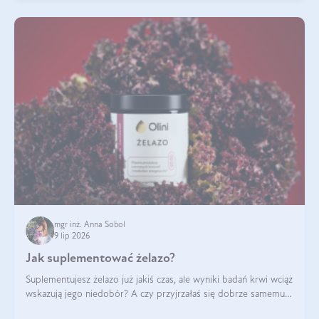
mgr inż. Anna Sobol
9 lip 2026
Jak suplementować żelazo?
Suplementujesz żelazo już jakiś czas, ale wyniki badań krwi wciąż
wskazują jego niedobór? A czy przyjrzałaś się dobrze samemu
sposobowi suplementacji tego mikroelementu? Dowiedz się, jak