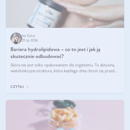
Iza Sykut
21 lip 2026
Bariera hydrolipidowa – co to jest i jak ją
skutecznie odbudować?
Skóra nie jest tylko opakowaniem dla organizmu. To aktywna,
wielofunkcyjna struktura, która każdego dnia chroni cię przed
utratą wody, wahaniami temperatury i czynnikami
środowiskowymi. Jednym z jej kluczowych elementów jest
CZYTAJ
bariera hydrolipidowa.