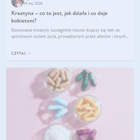
14 maj 2026
Kreatyna – co to jest, jak działa i co daje
kobietom?
Stosowanie kreatyny szczególnie mocno kojarzy się nam ze
sportowym stylem życia, prowadzonym przez atletów i innych
miłośników aktywności fizycznej. Nie bez powodu: faktycznie,
ten naturalny metabolit aminokwasów poprawia wydolność i
CZYTAJ
zwiększa masę