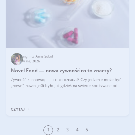
mgr inż. Anna Sobol
4 maj 2026
Novel Food — nowa żywność co to znaczy?
Żywność z innowacji — co to oznacza? Czy jedzenie może być
„nowe”, nawet jeśli było już gdzieś na świecie spożywane od
wieków? Czy w składnikach spożywczych mogą być obecne
jakieś nanomateriały? Dowiesz się tego z niniejszego artykułu:
poznasz definicję n
CZYTAJ
1
2
3
4
5