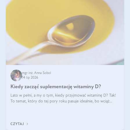
mgr inż. Anna Sobol
14 lip 2026
Kiedy zacząć suplementację witaminy D?
Lato w pełni, a my o tym, kiedy przyjmować witaminę D? Tak!
To temat, który do tej pory roku pasuje idealnie, bo wciąż
zdarza się, że suplementacja tej witaminy pozostawia
wątpliwości. Najczęstsze pytania dotyczą tego, ile trzeba być na
słońcu, aby witami
CZYTAJ