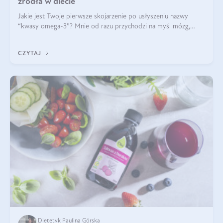
źródła w diecie
Jakie jest Twoje pierwsze skojarzenie po usłyszeniu nazwy
“kwasy omega-3”? Mnie od razu przychodzi na myśl mózg,
wsparcie układu nerwowego i zdrowie skóry. W tym artykule
skupimy się głównie na dwóch kwasach z tej rodziny: DHA oraz
CZYTAJ
EPA.
Dietetyk Paulina Górska