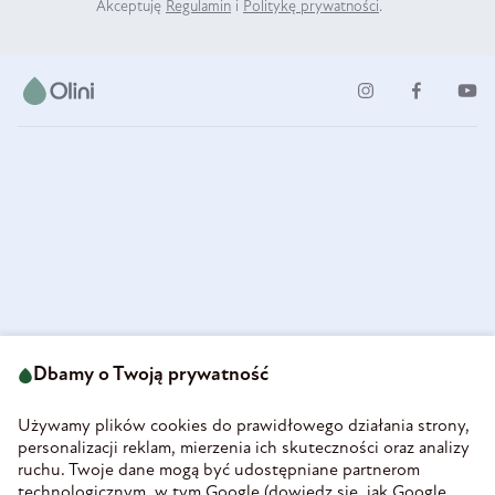
Akceptuję
Regulamin
i
Politykę prywatności
.
ul. Strzegomska 49
693 222 687
58-160 Świebodzice
Dbamy o Twoją prywatność
sklep@olini.pl
Polska
NIP 8860027066
Używamy plików cookies do prawidłowego działania strony,
REGON 890213034
personalizacji reklam, mierzenia ich skuteczności oraz analizy
ruchu. Twoje dane mogą być udostępniane partnerom
INFORMACJE
technologicznym, w tym Google (
dowiedz się, jak Google