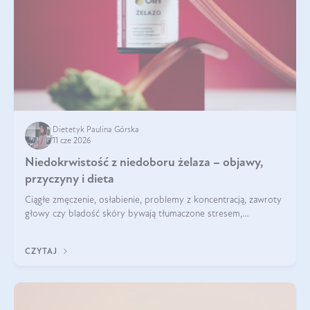
Dietetyk Paulina Górska
11 cze 2026
Niedokrwistość z niedoboru żelaza – objawy,
przyczyny i dieta
Ciągłe zmęczenie, osłabienie, problemy z koncentracją, zawroty
głowy czy bladość skóry bywają tłumaczone stresem,
przepracowaniem lub niedoborem snu. Tymczasem ich
przyczyną może być niedokrwistość z niedoboru żelaza.
CZYTAJ