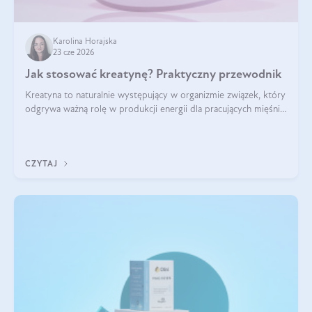
Karolina Horajska
23 cze 2026
Jak stosować kreatynę? Praktyczny przewodnik
Kreatyna to naturalnie występujący w organizmie związek, który
odgrywa ważną rolę w produkcji energii dla pracujących mięśni.
Choć przez lata kojarzono ją głównie ze sportami siłowymi, dziś
jest jednym z najlepiej przebadanych suplementów
stosowanych prze
CZYTAJ