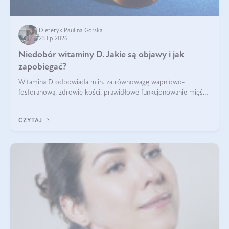
Dietetyk Paulina Górska
23 lip 2026
Niedobór witaminy D. Jakie są objawy i jak
zapobiegać?
Witamina D odpowiada m.in. za równowagę wapniowo-
fosforanową, zdrowie kości, prawidłowe funkcjonowanie mięśni
i wspieranie odporności. Mimo że organizm może ją wytwarzać
pod wpływem słońca, niedobór witaminy D pozostaje częstym
CZYTAJ
problemem.