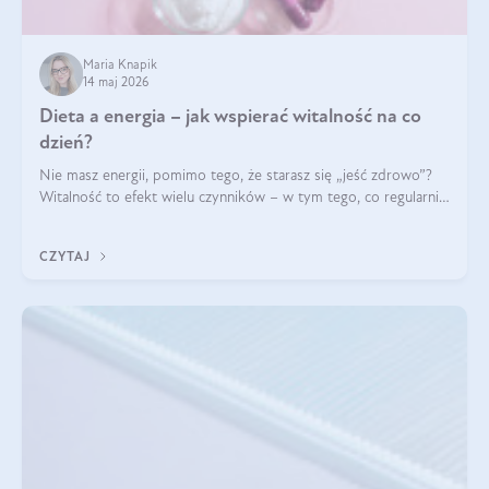
Maria Knapik
14 maj 2026
Dieta a energia – jak wspierać witalność na co
dzień?
Nie masz energii, pomimo tego, że starasz się „jeść zdrowo”?
Witalność to efekt wielu czynników – w tym tego, co regularnie
ląduje na talerzu. Zapotrzebowanie na składniki odżywcze różni
się w zależności od osoby
CZYTAJ