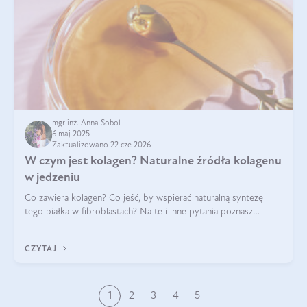
mgr inż. Anna Sobol
6 maj 2025
Zaktualizowano 22 cze 2026
W czym jest kolagen? Naturalne źródła kolagenu
w jedzeniu
Co zawiera kolagen? Co jeść, by wspierać naturalną syntezę
tego białka w fibroblastach? Na te i inne pytania poznasz
odpowiedź w tym artykule.
CZYTAJ
1
2
3
4
5