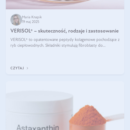
Maria Knapik
19 maj 2025
VERISOL® – skuteczność, rodzaje i zastosowanie
VERISOL® to opatentowane peptydy kolagenowe pochodzące z
ryb ciepłowodnych. Składniki stymulują fibroblasty do
produkcji kolagenu i elastyny w skórze. Kolagen VERISOL®
zapewnia wysoką biodostępność i umożliwia skuteczne dotarcie
do komórek skóry.
CZYTAJ