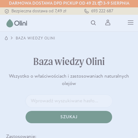
DARMOWA DOSTAWA DPD PICKUP OD 49 ZŁ 📦 3-9 SIERPNIA
Bezpieczna dostawa od 7,49 zł
693 222 687
Darmowa dostawa od 199 zł
Tłoczony zawsze na zimno
BAZA WIEDZY OLINI
Baza wiedzy Olini
Wszystko o właściwościach i zastosowaniach naturalnych
olejów
SZUKAJ
Zastosowanie: