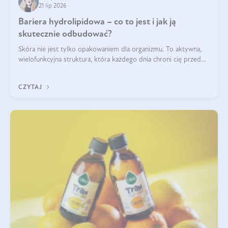
21 lip 2026
Bariera hydrolipidowa – co to jest i jak ją
skutecznie odbudować?
Skóra nie jest tylko opakowaniem dla organizmu. To aktywna,
wielofunkcyjna struktura, która każdego dnia chroni cię przed
utratą wody, wahaniami temperatury i czynnikami
środowiskowymi. Jednym z jej kluczowych elementów jest
CZYTAJ
bariera hydrolipidowa.