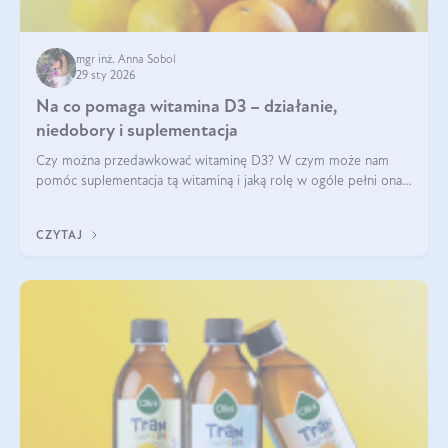
mgr inż. Anna Sobol
29 sty 2026
Na co pomaga witamina D3 – działanie,
niedobory i suplementacja
Czy można przedawkować witaminę D3? W czym może nam
pomóc suplementacja tą witaminą i jaką rolę w ogóle pełni ona
w naszym ciele? Powszechnie wiadomo, że jej przyjmowanie
zalecane jest jesienią i zimą, ale czy wiesz, dlaczego warto to
CZYTAJ
robić?