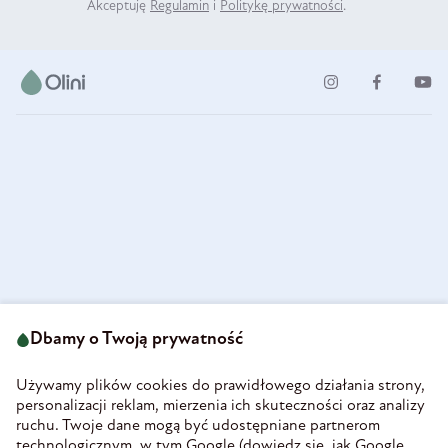
Akceptuję
Regulamin
i
Politykę prywatności
.
ul. Strzegomska 49
693 222 687
58-160 Świebodzice
Dbamy o Twoją prywatność
sklep@olini.pl
Polska
NIP 8860027066
Używamy plików cookies do prawidłowego działania strony,
REGON 890213034
personalizacji reklam, mierzenia ich skuteczności oraz analizy
ruchu. Twoje dane mogą być udostępniane partnerom
INFORMACJE
technologicznym, w tym Google (
dowiedz się, jak Google