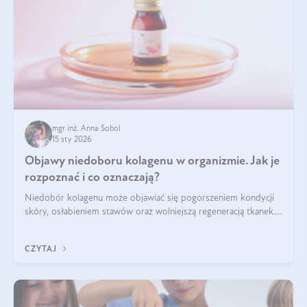
mgr inż. Anna Sobol
15 sty 2026
Objawy niedoboru kolagenu w organizmie. Jak je
rozpoznać i co oznaczają?
Niedobór kolagenu może objawiać się pogorszeniem kondycji
skóry, osłabieniem stawów oraz wolniejszą regeneracją tkanek.
Do najczęstszych sygnałów należą utrata jędrności i
elastyczności skóry, bóle stawów, łamliwość paznokci oraz
CZYTAJ
osłabienie włosów.