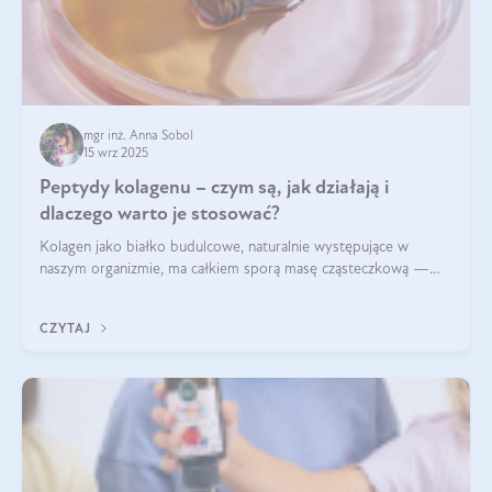
mgr inż. Anna Sobol
15 wrz 2025
Peptydy kolagenu – czym są, jak działają i
dlaczego warto je stosować?
Kolagen jako białko budulcowe, naturalnie występujące w
naszym organizmie, ma całkiem sporą masę cząsteczkową —
nawet do 300 kDa. Jeśli chcielibyśmy suplementować go w tej
formie, byłby trudno strawialny. Aby był lepiej przyswajalny i
CZYTAJ
bardziej biodostępny