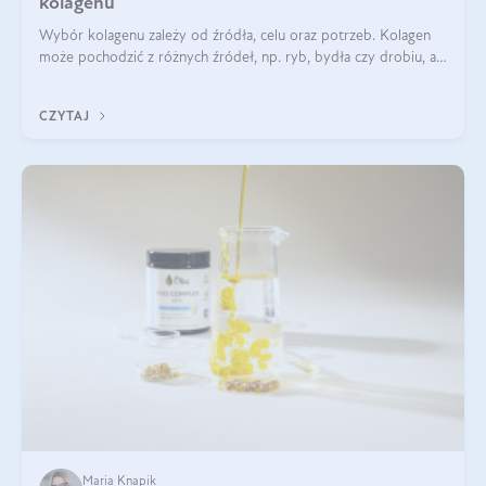
kolagenu
Wybór kolagenu zależy od źródła, celu oraz potrzeb. Kolagen
może pochodzić z różnych źródeł, np. ryb, bydła czy drobiu, a
każdy typ ma swoje unikatowe właściwości. Dla skóry najlepiej
sprawdza się kolagen rybi, a dla wspierania stawów — kolagen
CZYTAJ
bydlęcy.
Maria Knapik