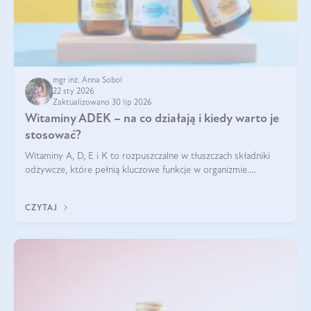
mgr inż. Anna Sobol
22 sty 2026
Zaktualizowano 30 lip 2026
Witaminy ADEK – na co działają i kiedy warto je
stosować?
Witaminy A, D, E i K to rozpuszczalne w tłuszczach składniki
odżywcze, które pełnią kluczowe funkcje w organizmie.
Wspierają zdrowie skóry i wzroku, odporność, prawidłową
krzepliwość krwi oraz mineralizację kości.
CZYTAJ