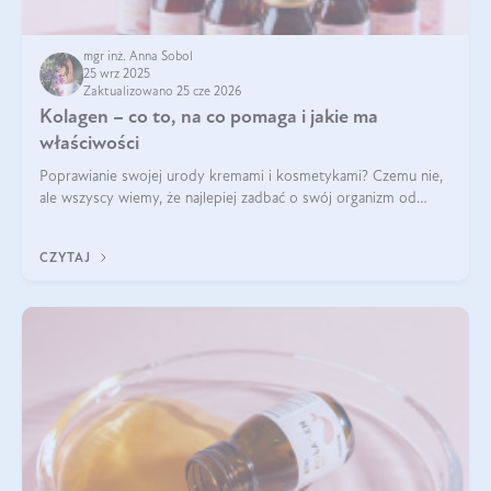
mgr inż. Anna Sobol
25 wrz 2025
Zaktualizowano 25 cze 2026
Kolagen – co to, na co pomaga i jakie ma
właściwości
Poprawianie swojej urody kremami i kosmetykami? Czemu nie,
ale wszyscy wiemy, że najlepiej zadbać o swój organizm od
wewnątrz — to solidna podstawa do tego, by nasz wygląd
zewnętrzny prezentował się zdrowo i atrakcyjnie. Stosowanie
CZYTAJ
wysokiej jakości suplem