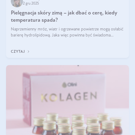
2 gru 2025
Pielęgnacja skóry zimą – jak dbać o cerę, kiedy
temperatura spada?
Naprzemienny mróz, wiatr i ogrzewane powietrze mogą osłabić
barierę hydrolipidową. Jaka więc powinna być świadoma
pielęgnacja w okresie chłodnych miesięcy?
CZYTAJ