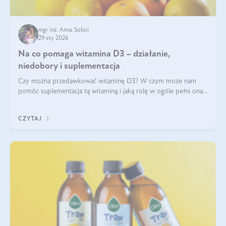
mgr inż. Anna Sobol
29 sty 2026
Na co pomaga witamina D3 – działanie,
niedobory i suplementacja
Czy można przedawkować witaminę D3? W czym może nam
pomóc suplementacja tą witaminą i jaką rolę w ogóle pełni ona
w naszym ciele? Powszechnie wiadomo, że jej przyjmowanie
zalecane jest jesienią i zimą, ale czy wiesz, dlaczego warto to
CZYTAJ
robić?