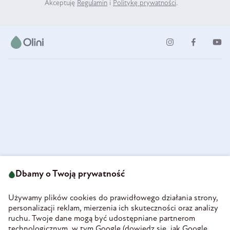
Akceptuję
Regulamin
i
Politykę prywatności
.
ul. Strzegomska 49
693 222 687
58-160 Świebodzice
Dbamy o Twoją prywatność
sklep@olini.pl
Polska
NIP 8860027066
Używamy plików cookies do prawidłowego działania strony,
REGON 890213034
personalizacji reklam, mierzenia ich skuteczności oraz analizy
ruchu. Twoje dane mogą być udostępniane partnerom
INFORMACJE
technologicznym, w tym Google (
dowiedz się, jak Google