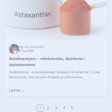
mgr inż. Anna Sobol
12 maj 2025
Astaksantyna – właściwości, działanie i
zastosowanie
Astaksantyna - przeciwutleniacz silniejszy niż witamina C i inne
karotenoidy. Ma szerokie działanie prozdrowotne:
przeciwzapalne, przeciwnowotworowe i immunomodulacyjne.
CZYTAJ
1
2
3
4
5