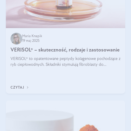
Maria Knapik
19 maj 2025
VERISOL® – skuteczność, rodzaje i zastosowanie
VERISOL® to opatentowane peptydy kolagenowe pochodzące z
ryb ciepłowodnych. Składniki stymulują fibroblasty do
produkcji kolagenu i elastyny w skórze. Kolagen VERISOL®
zapewnia wysoką biodostępność i umożliwia skuteczne dotarcie
do komórek skóry.
CZYTAJ