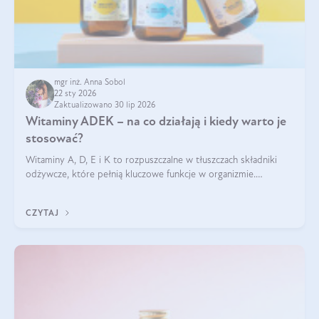
mgr inż. Anna Sobol
22 sty 2026
Zaktualizowano 30 lip 2026
Witaminy ADEK – na co działają i kiedy warto je
stosować?
Witaminy A, D, E i K to rozpuszczalne w tłuszczach składniki
odżywcze, które pełnią kluczowe funkcje w organizmie.
Wspierają zdrowie skóry i wzroku, odporność, prawidłową
krzepliwość krwi oraz mineralizację kości.
CZYTAJ