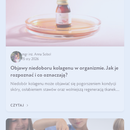
mgr inż. Anna Sobol
15 sty 2026
Objawy niedoboru kolagenu w organizmie. Jak je
rozpoznać i co oznaczają?
Niedobór kolagenu może objawiać się pogorszeniem kondycji
skóry, osłabieniem stawów oraz wolniejszą regeneracją tkanek.
Do najczęstszych sygnałów należą utrata jędrności i
elastyczności skóry, bóle stawów, łamliwość paznokci oraz
CZYTAJ
osłabienie włosów.