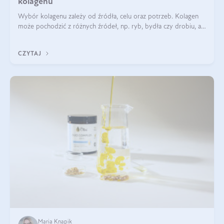
kolagenu
Wybór kolagenu zależy od źródła, celu oraz potrzeb. Kolagen
może pochodzić z różnych źródeł, np. ryb, bydła czy drobiu, a
każdy typ ma swoje unikatowe właściwości. Dla skóry najlepiej
sprawdza się kolagen rybi, a dla wspierania stawów — kolagen
CZYTAJ
bydlęcy.
Maria Knapik