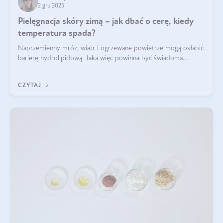
2 gru 2025
Pielęgnacja skóry zimą – jak dbać o cerę, kiedy
temperatura spada?
Naprzemienny mróz, wiatr i ogrzewane powietrze mogą osłabić
barierę hydrolipidową. Jaka więc powinna być świadoma
pielęgnacja w okresie chłodnych miesięcy?
CZYTAJ