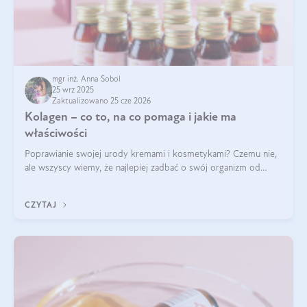
mgr inż. Anna Sobol
25 wrz 2025
Zaktualizowano 25 cze 2026
Kolagen – co to, na co pomaga i jakie ma
właściwości
Poprawianie swojej urody kremami i kosmetykami? Czemu nie,
ale wszyscy wiemy, że najlepiej zadbać o swój organizm od
wewnątrz — to solidna podstawa do tego, by nasz wygląd
zewnętrzny prezentował się zdrowo i atrakcyjnie. Stosowanie
CZYTAJ
wysokiej jakości suplem