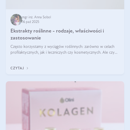
mgr inż. Anna Sobol
16 paź 2025
Ekstrakty roślinne - rodzaje, właściwości i
zastosowanie
Często korzystamy z wyciągów roślinnych: zarówno w celach
profilaktycznych, jak i leczniczych czy kosmetycznych. Ale czy
zastanawialiście się, na czym polega cały proces wydobywania
tych substancji z roślin?
CZYTAJ