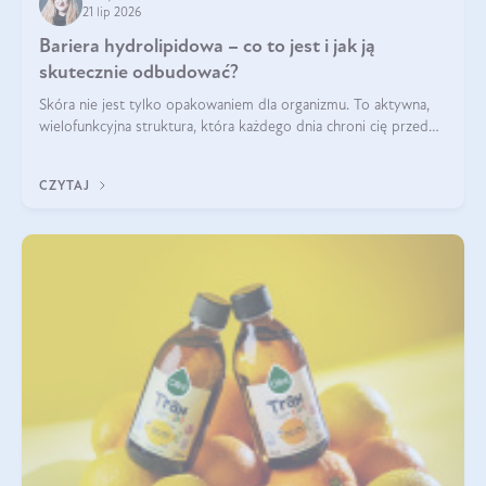
21 lip 2026
Bariera hydrolipidowa – co to jest i jak ją
skutecznie odbudować?
Skóra nie jest tylko opakowaniem dla organizmu. To aktywna,
wielofunkcyjna struktura, która każdego dnia chroni cię przed
utratą wody, wahaniami temperatury i czynnikami
środowiskowymi. Jednym z jej kluczowych elementów jest
CZYTAJ
bariera hydrolipidowa.