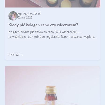
mgr inż. Anna Sobol
22 maj 2025
Kiedy pić kolagen rano czy wieczorem?
Kolagen można pić zarówno rano, jak i wieczorem —
najważniejsze, aby robić to regularnie. Rano ma szansę wspierać
energię i metabolizm, a wieczorem regenerację organizmu
podczas snu.
CZYTAJ