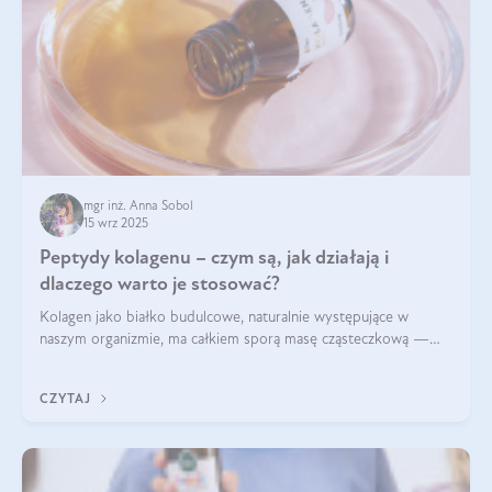
mgr inż. Anna Sobol
15 wrz 2025
Peptydy kolagenu – czym są, jak działają i
dlaczego warto je stosować?
Kolagen jako białko budulcowe, naturalnie występujące w
naszym organizmie, ma całkiem sporą masę cząsteczkową —
nawet do 300 kDa. Jeśli chcielibyśmy suplementować go w tej
formie, byłby trudno strawialny. Aby był lepiej przyswajalny i
CZYTAJ
bardziej biodostępny