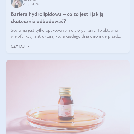
21 lip 2026
Bariera hydrolipidowa – co to jest i jak ją
skutecznie odbudować?
Skóra nie jest tylko opakowaniem dla organizmu. To aktywna,
wielofunkcyjna struktura, która każdego dnia chroni cię przed
utratą wody, wahaniami temperatury i czynnikami
CZYTAJ
środowiskowymi. Jednym z jej kluczowych elementów jest
bariera hydrolipidowa.