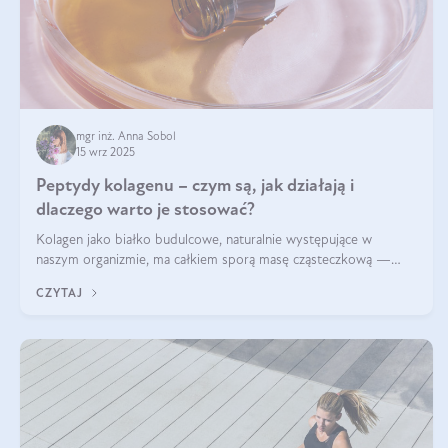
mgr inż. Anna Sobol
15 wrz 2025
Peptydy kolagenu – czym są, jak działają i
dlaczego warto je stosować?
Kolagen jako białko budulcowe, naturalnie występujące w
naszym organizmie, ma całkiem sporą masę cząsteczkową —
nawet do 300 kDa. Jeśli chcielibyśmy suplementować go w tej
CZYTAJ
formie, byłby trudno strawialny. Aby był lepiej przyswajalny i
bardziej biodostępny