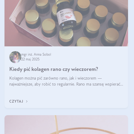
mgr inż. Anna Sobol
22 maj 2025
Kiedy pić kolagen rano czy wieczorem?
Kolagen można pić zarówno rano, jak i wieczorem —
najważniejsze, aby robić to regularnie. Rano ma szansę wspierać
energię i metabolizm, a wieczorem regenerację organizmu
podczas snu.
CZYTAJ