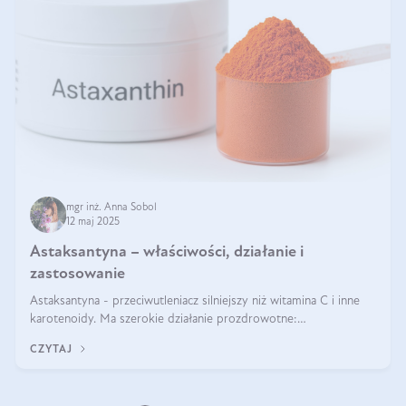
mgr inż. Anna Sobol
12 maj 2025
Astaksantyna – właściwości, działanie i
zastosowanie
Astaksantyna - przeciwutleniacz silniejszy niż witamina C i inne
karotenoidy. Ma szerokie działanie prozdrowotne:
przeciwzapalne, przeciwnowotworowe i immunomodulacyjne.
CZYTAJ