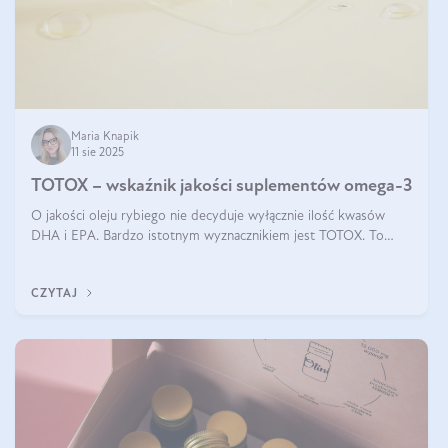
Maria Knapik
11 sie 2025
TOTOX – wskaźnik jakości suplementów omega-3
O jakości oleju rybiego nie decyduje wyłącznie ilość kwasów
DHA i EPA. Bardzo istotnym wyznacznikiem jest TOTOX. To
wskaźnik, który pokazuje skuteczność, świeżość oraz
bezpieczeństwo suplementu?
CZYTAJ