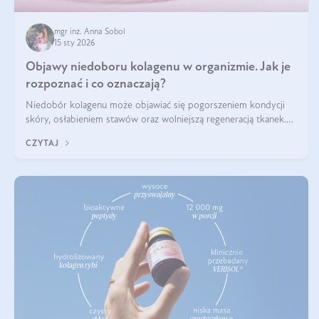
mgr inż. Anna Sobol
15 sty 2026
Objawy niedoboru kolagenu w organizmie. Jak je
rozpoznać i co oznaczają?
Niedobór kolagenu może objawiać się pogorszeniem kondycji
skóry, osłabieniem stawów oraz wolniejszą regeneracją tkanek.
Do najczęstszych sygnałów należą utrata jędrności i elastyczności
CZYTAJ
skóry, bóle stawów, łamliwość paznokci oraz osłabienie włosów.