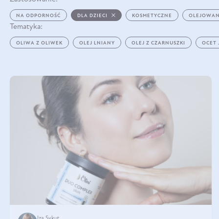
NA ODPORNOŚĆ
DLA DZIECI
KOSMETYCZNE
OLEJOWAN
Tematyka:
OLIWA Z OLIWEK
OLEJ LNIANY
OLEJ Z CZARNUSZKI
OCET
Iza Sykut