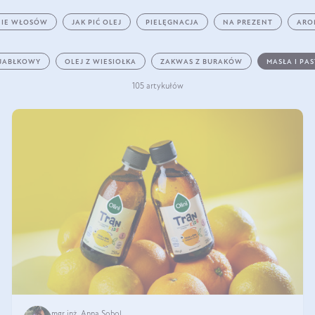
IE WŁOSÓW
JAK PIĆ OLEJ
PIELĘGNACJA
NA PREZENT
ARO
 JABŁKOWY
OLEJ Z WIESIOŁKA
ZAKWAS Z BURAKÓW
MASŁA I PA
105 artykułów
mgr inż. Anna Sobol