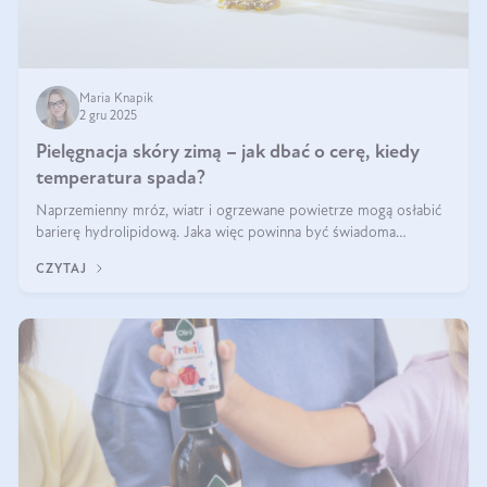
Maria Knapik
2 gru 2025
Pielęgnacja skóry zimą – jak dbać o cerę, kiedy
temperatura spada?
Naprzemienny mróz, wiatr i ogrzewane powietrze mogą osłabić
barierę hydrolipidową. Jaka więc powinna być świadoma
pielęgnacja w okresie chłodnych miesięcy?
CZYTAJ