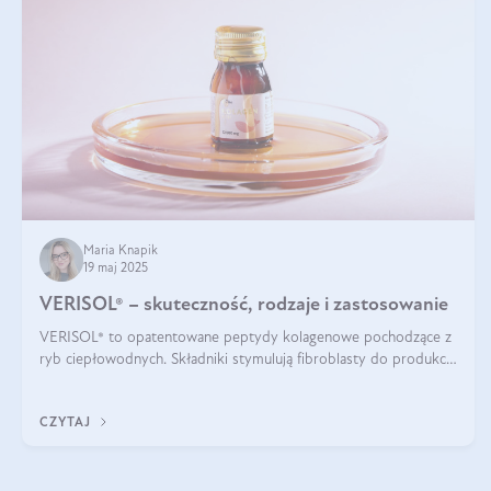
Maria Knapik
19 maj 2025
VERISOL® – skuteczność, rodzaje i zastosowanie
VERISOL® to opatentowane peptydy kolagenowe pochodzące z
ryb ciepłowodnych. Składniki stymulują fibroblasty do produkcji
kolagenu i elastyny w skórze. Kolagen VERISOL® zapewnia
wysoką biodostępność i umożliwia skuteczne dotarcie do
CZYTAJ
komórek skóry.