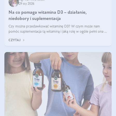
29 sty 2026
Na co pomaga witamina D3 – działanie,
niedobory i suplementacja
Czy można przedawkować witaminę D3? W czym może nam
pomóc suplementacja tą witaminą i jaką rolę w ogóle pełni ona w
naszym ciele? Powszechnie wiadomo, że jej przyjmowanie
CZYTAJ
zalecane jest jesienią i zimą, ale czy wiesz, dlaczego warto to
robić?