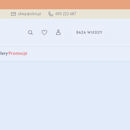
sklep@olini.pl
693 222 687
BAZA WIEDZY
lery
Promocje