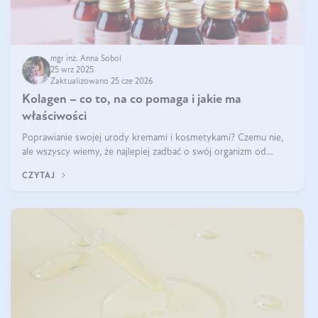
mgr inż. Anna Sobol
25 wrz 2025
Zaktualizowano 25 cze 2026
Kolagen – co to, na co pomaga i jakie ma
właściwości
Poprawianie swojej urody kremami i kosmetykami? Czemu nie,
ale wszyscy wiemy, że najlepiej zadbać o swój organizm od
wewnątrz — to solidna podstawa do tego, by nasz wygląd
CZYTAJ
zewnętrzny prezentował się zdrowo i atrakcyjnie. Stosowanie
wysokiej jakości suplem