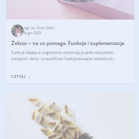
mgr inż. Anna Sobol
16 gru 2025
Żelazo – na co pomaga. Funkcje i suplementacja
Funkcje żelaza w organizmie obejmują przede wszystkim
transport tlenu i prawidłowe funkcjonowanie niektórych
enzymów. Żelazo odpowiada też za działanie układu
immunologicznego i nerwowego, szczególnie na wczesnym
CZYTAJ
etapie życia.