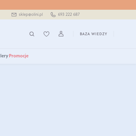
sklep@olini.pl
693 222 687
BAZA WIEDZY
lery
Promocje