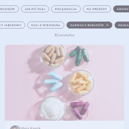
 WŁOSÓW
JAK PIĆ OLEJ
PIELĘGNACJA
NA PREZENT
AROMA
ET JABŁKOWY
OLEJ Z WIESIOŁKA
ZAKWAS Z BURAKÓW
MASŁA
83 artykułów
Maria Knapik