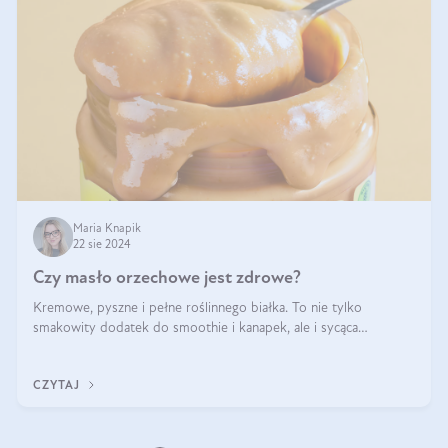
Maria Knapik
22 sie 2024
Czy masło orzechowe jest zdrowe?
Kremowe, pyszne i pełne roślinnego białka. To nie tylko
smakowity dodatek do smoothie i kanapek, ale i sycąca
przekąska dla całej rodziny. Czy warto jeść masło orzechowe?
Jakie są korzyści zdrowotne
CZYTAJ