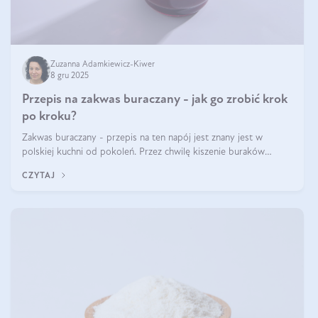
Zuzanna Adamkiewicz-Kiwer
8 gru 2025
Przepis na zakwas buraczany - jak go zrobić krok
po kroku?
Zakwas buraczany - przepis na ten napój jest znany jest w
polskiej kuchni od pokoleń. Przez chwilę kiszenie buraków
czerwonych zostało zapomniane, by w ostatnim czasie powrócić
CZYTAJ
na fali popularności na