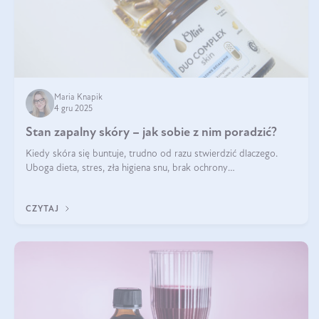
Maria Knapik
4 gru 2025
Stan zapalny skóry – jak sobie z nim poradzić?
Kiedy skóra się buntuje, trudno od razu stwierdzić dlaczego.
Uboga dieta, stres, zła higiena snu, brak ochrony
przeciwsłonecznej – powodów nasilenia stanów zapalnych może
być wiele. Jak poradzić sobie z ich przyczynami i skutkami?
CZYTAJ