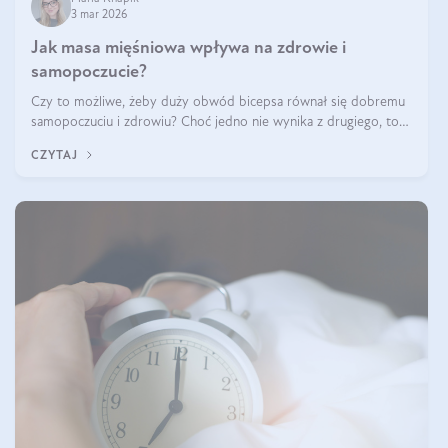
3 mar 2026
Jak masa mięśniowa wpływa na zdrowie i
samopoczucie?
Czy to możliwe, żeby duży obwód bicepsa równał się dobremu
samopoczuciu i zdrowiu? Choć jedno nie wynika z drugiego, to
jest między nimi powiązanie – masa mięśniowa może znacznie
CZYTAJ
poprawić jakość życia. W jaki sposób? W tym wpisie wszystko
wyjaśnimy.