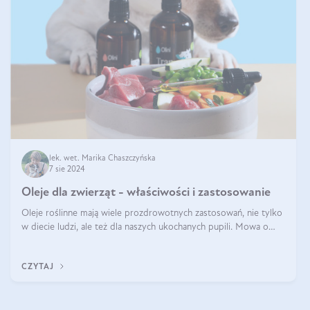
lek. wet. Marika Chaszczyńska
7 sie 2024
Oleje dla zwierząt - właściwości i zastosowanie
Oleje roślinne mają wiele prozdrowotnych zastosowań, nie tylko
w diecie ludzi, ale też dla naszych ukochanych pupili. Mowa o
psach, kotach, koniach, a nawet królikach i gryzoniach! Jest to
fantastyc
CZYTAJ