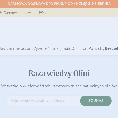
DARMOWA DOSTAWA DPD PICKUP OD 49 ZŁ 📦 3-9 SIERPNIA
Darmowa dostawa od 199 zł
leje zimnotłoczone
Żywność funkcjonalna
Self-care
Potrzeby
Bestsel
Baza wiedzy Olini
Wszystko o właściwościach i zastosowaniach naturalnych olejów
SZUKAJ