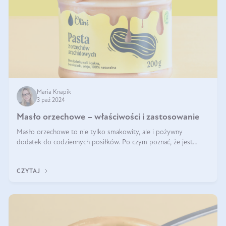
Maria Knapik
3 paź 2024
Masło orzechowe – właściwości i zastosowanie
Masło orzechowe to nie tylko smakowity, ale i pożywny
dodatek do codziennych posiłków. Po czym poznać, że jest
wysokiej jakości? Do jakich przepisów najlepiej je wykorzystać?
Czym różni się od pasty
CZYTAJ