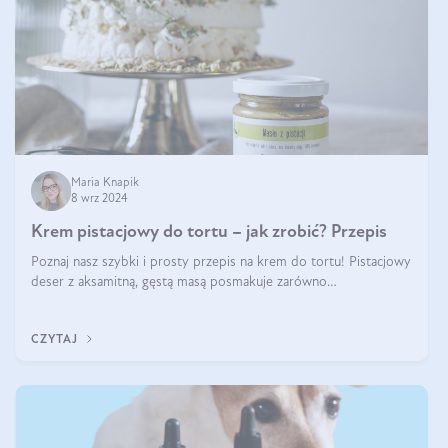
Maria Knapik
8 wrz 2024
Krem pistacjowy do tortu – jak zrobić? Przepis
Poznaj nasz szybki i prosty przepis na krem do tortu! Pistacjowy
deser z aksamitną, gęstą masą posmakuje zarówno
domownikom, jak i gościom. Dzięki niemu każdy kawałek ciasta
będzie prawdziwą ucztą dla
CZYTAJ