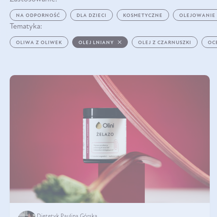
NA ODPORNOŚĆ
DLA DZIECI
KOSMETYCZNE
OLEJOWANIE
Tematyka:
OLIWA Z OLIWEK
OLEJ LNIANY
OLEJ Z CZARNUSZKI
OC
Dietetyk Paulina Górska