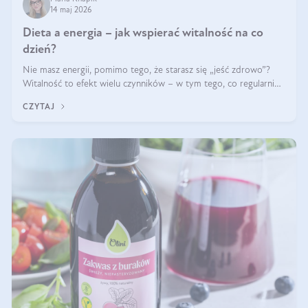
14 maj 2026
Dieta a energia – jak wspierać witalność na co
dzień?
Nie masz energii, pomimo tego, że starasz się „jeść zdrowo”?
Witalność to efekt wielu czynników – w tym tego, co regularnie
ląduje na talerzu. Zapotrzebowanie na składniki odżywcze różni
CZYTAJ
się w zależności od osoby