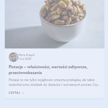
Maria Knapik
1 wrz 2024
Pistacje – właściwości, wartości odżywcze,
przeciwwskazania
Pistacje to nie tylko wyjątkowo smaczna przekąska, ale także
wszechstronny dodatek do deserów i wytrawnych potraw. Czy
pistacje są zdrowe? Jakie są ich właściwości? Gdzie rosną i czy
CZYTAJ
każdy może się ni