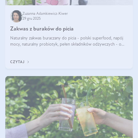
Zuzanna Adamkiewicz-Kiwer
29 gru 2025
Zakwas z buraków do picia
Naturalny zakwas buraczany do picia - polski superfood, napój
mocy, naturalny probiotyk, pełen składników odżywczych - o
zakwasie z buraka mówi się w samych superlatywach. Niektórzy
z Was usłyszeli o
CZYTAJ