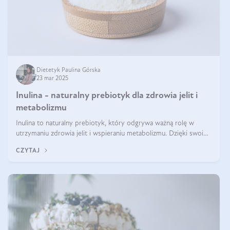
Dietetyk Paulina Górska
23 mar 2025
Inulina - naturalny prebiotyk dla zdrowia jelit i
metabolizmu
Inulina to naturalny prebiotyk, który odgrywa ważną rolę w
utrzymaniu zdrowia jelit i wspieraniu metabolizmu. Dzięki swoim
właściwościom wspomaga rozwój dobroczynnych bakterii
CZYTAJ
jelitowych, co ma pozy