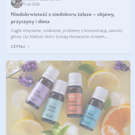
11 cze 2026
Niedokrwistość z niedoboru żelaza – objawy,
przyczyny i dieta
Ciągłe zmęczenie, osłabienie, problemy z koncentracją, zawroty
głowy czy bladość skóry bywają tłumaczone stresem,
przepracowaniem lub niedoborem snu. Tymczasem ich przyczyną
CZYTAJ
może być niedokrwistość z niedoboru żelaza.