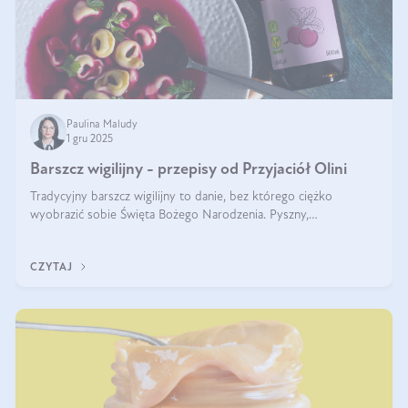
Paulina Maludy
1 gru 2025
Barszcz wigilijny - przepisy od Przyjaciół Olini
Tradycyjny barszcz wigilijny to danie, bez którego ciężko
wyobrazić sobie Święta Bożego Narodzenia. Pyszny,
aromatyczny, esencjonalny, pachnący grzybami, o pięknym
klarownym kolorze. W czym tkwi tajem
CZYTAJ