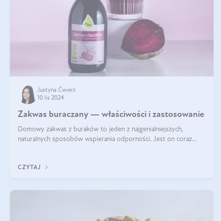
Justyna Ćwierz
10 lis 2024
Zakwas buraczany — właściwości i zastosowanie
Domowy zakwas z buraków to jeden z najgenialniejszych,
naturalnych sposobów wspierania odporności. Jest on coraz
częstszym elementem diety wielu z Was. Naturalny zakwas
buraczany zachowuje pełnię sw
CZYTAJ