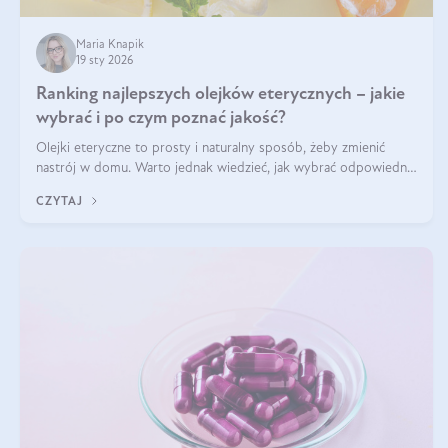
Maria Knapik
19 sty 2026
Ranking najlepszych olejków eterycznych – jakie
wybrać i po czym poznać jakość?
Olejki eteryczne to prosty i naturalny sposób, żeby zmienić
nastrój w domu. Warto jednak wiedzieć, jak wybrać odpowiednie
produkty. Po czym poznać, że są one dobrej jakości? Jakie olejki
CZYTAJ
eteryczne są najlepsze? Poznaj najważniejsze kryteria wyboru!