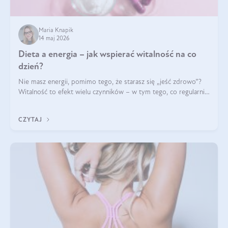
Maria Knapik
14 maj 2026
Dieta a energia – jak wspierać witalność na co
dzień?
Nie masz energii, pomimo tego, że starasz się „jeść zdrowo”?
Witalność to efekt wielu czynników – w tym tego, co regularnie
ląduje na talerzu. Zapotrzebowanie na składniki odżywcze różni
się w zależności od osoby
CZYTAJ