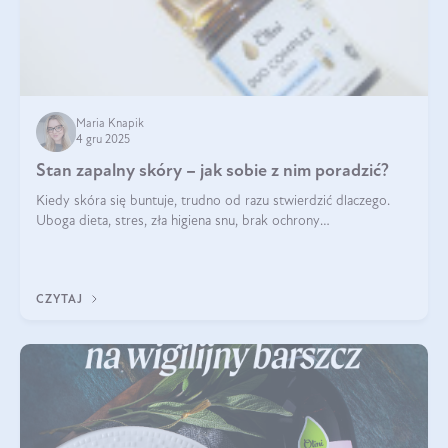
Maria Knapik
4 gru 2025
Stan zapalny skóry – jak sobie z nim poradzić?
Kiedy skóra się buntuje, trudno od razu stwierdzić dlaczego.
Uboga dieta, stres, zła higiena snu, brak ochrony
przeciwsłonecznej – powodów nasilenia stanów zapalnych może
być wiele. Jak poradzić sobie z ich przyczynami i skutkami?
CZYTAJ