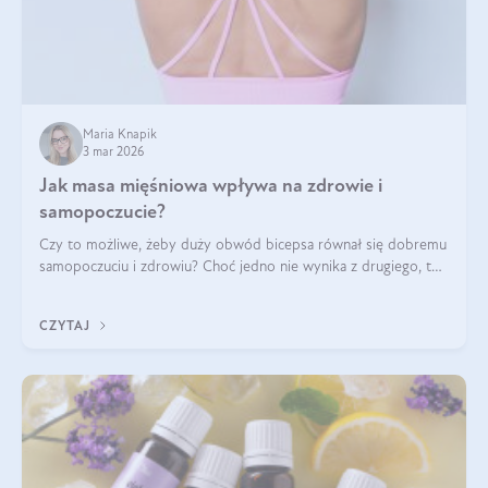
Maria Knapik
3 mar 2026
Jak masa mięśniowa wpływa na zdrowie i
samopoczucie?
Czy to możliwe, żeby duży obwód bicepsa równał się dobremu
samopoczuciu i zdrowiu? Choć jedno nie wynika z drugiego, to
jest między nimi powiązanie – masa mięśniowa może znacznie
poprawić jakość życia. W jaki sposób? W tym wpisie wszystko
CZYTAJ
wyjaśnimy.