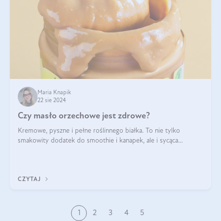
Maria Knapik
22 sie 2024
Czy masło orzechowe jest zdrowe?
Kremowe, pyszne i pełne roślinnego białka. To nie tylko
smakowity dodatek do smoothie i kanapek, ale i sycąca
przekąska dla całej rodziny. Czy warto jeść masło orzechowe?
Jakie są korzyści zdrowotne
CZYTAJ
1
2
3
4
5