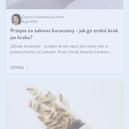
Zuzanna Adamkiewicz-Kiwer
8 gru 2025
Przepis na zakwas buraczany - jak go zrobić krok
po kroku?
Zakwas buraczany - przepis na ten napój jest znany jest w
polskiej kuchni od pokoleń. Przez chwilę kiszenie buraków
czerwonych zostało zapomniane, by w ostatnim czasie powrócić
na fali popularności na
CZYTAJ