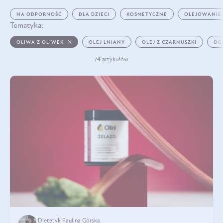
NA ODPORNOŚĆ
DLA DZIECI
KOSMETYCZNE
OLEJOWANIE
Tematyka:
OLIWA Z OLIWEK
OLEJ LNIANY
OLEJ Z CZARNUSZKI
OC
74 artykułów
Dietetyk Paulina Górska