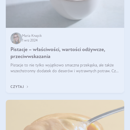
Maria Knapik
1 wrz 2024
Pistacje – właściwości, wartości odżywcze,
przeciwwskazania
Pistacje to nie tylko wyjątkowo smaczna przekąska, ale także
wszechstronny dodatek do deserów i wytrawnych potraw. Czy
pistacje są zdrowe? Jakie są ich właściwości? Gdzie rosną i czy
każdy może się ni
CZYTAJ