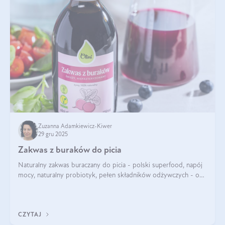
Zuzanna Adamkiewicz-Kiwer
29 gru 2025
Zakwas z buraków do picia
Naturalny zakwas buraczany do picia - polski superfood, napój
mocy, naturalny probiotyk, pełen składników odżywczych - o
zakwasie z buraka mówi się w samych superlatywach. Niektórzy
z Was usłyszeli o
CZYTAJ