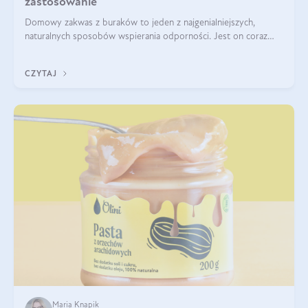
zastosowanie
Domowy zakwas z buraków to jeden z najgenialniejszych,
naturalnych sposobów wspierania odporności. Jest on coraz
częstszym elementem diety wielu z Was. Naturalny zakwas
buraczany zachowuje pełnię sw
CZYTAJ
Maria Knapik