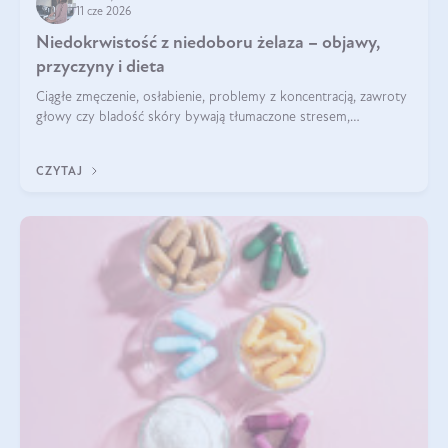
11 cze 2026
Niedokrwistość z niedoboru żelaza – objawy,
przyczyny i dieta
Ciągłe zmęczenie, osłabienie, problemy z koncentracją, zawroty
głowy czy bladość skóry bywają tłumaczone stresem,
przepracowaniem lub niedoborem snu. Tymczasem ich
przyczyną może być niedokrwistość z niedoboru żelaza.
CZYTAJ