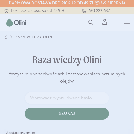
DARMOWA DOSTAWA DPD PICKUP OD 49 ZŁ 📦 3-9 SIERPNIA
Bezpieczna dostawa od 7,49 zł
693 222 687
Darmowa dostawa od 199 zł
Tłoczony zawsze na zimno
BAZA WIEDZY OLINI
Baza wiedzy Olini
Wszystko o właściwościach i zastosowaniach naturalnych
olejów
SZUKAJ
Zastosowanie: