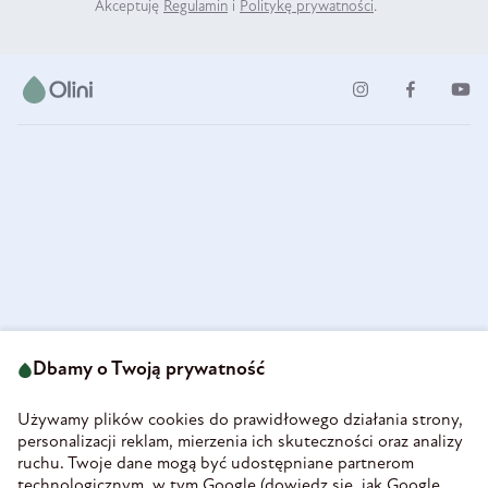
Akceptuję
Regulamin
i
Politykę prywatności
.
ul. Strzegomska 49
693 222 687
58-160 Świebodzice
Dbamy o Twoją prywatność
sklep@olini.pl
Polska
NIP 8860027066
Używamy plików cookies do prawidłowego działania strony,
REGON 890213034
personalizacji reklam, mierzenia ich skuteczności oraz analizy
ruchu. Twoje dane mogą być udostępniane partnerom
INFORMACJE
technologicznym, w tym Google (
dowiedz się, jak Google