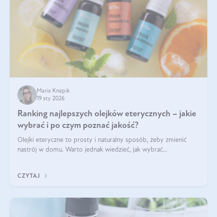
Maria Knapik
19 sty 2026
Ranking najlepszych olejków eterycznych – jakie
wybrać i po czym poznać jakość?
Olejki eteryczne to prosty i naturalny sposób, żeby zmienić
nastrój w domu. Warto jednak wiedzieć, jak wybrać
odpowiednie produkty. Po czym poznać, że są one dobrej
jakości? Jakie olejki eteryczne są najlepsze? Poznaj najważniejsze
CZYTAJ
kryteria wyboru!