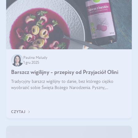
Paulina Maludy
1 gru 2025
Barszcz wigilijny - przepisy od Przyjaciół Olini
Tradycyjny barszcz wigilijny to danie, bez którego ciężko
wyobrazić sobie Święta Bożego Narodzenia. Pyszny,
aromatyczny, esencjonalny, pachnący grzybami, o pięknym
klarownym kolorze. W czym tkwi tajem
CZYTAJ