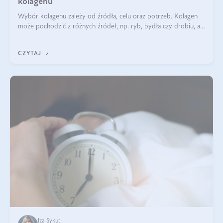
kolagenu
Wybór kolagenu zależy od źródła, celu oraz potrzeb. Kolagen
może pochodzić z różnych źródeł, np. ryb, bydła czy drobiu, a
każdy typ ma swoje unikatowe właściwości. Dla skóry najlepiej
sprawdza się kolagen rybi, a dla wspierania stawów — kolagen
CZYTAJ
bydlęcy.
Iza Sykut