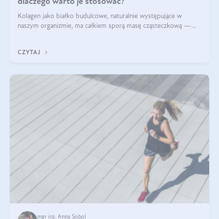
dlaczego warto je stosować?
Kolagen jako białko budulcowe, naturalnie występujące w
naszym organizmie, ma całkiem sporą masę cząsteczkową —
nawet do 300 kDa. Jeśli chcielibyśmy suplementować go w tej
formie, byłby trudno strawialny. Aby był lepiej przyswajalny i
CZYTAJ
bardziej biodostępny
mgr inż. Anna Sobol