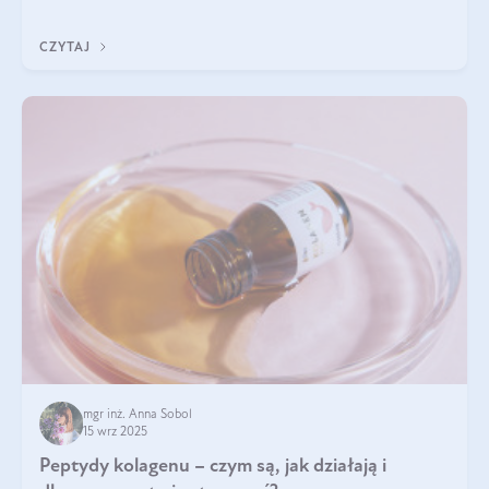
wewnątrz — to solidna podstawa do tego, by nasz wygląd
zewnętrzny prezentował się zdrowo i atrakcyjnie. Stosowanie
CZYTAJ
wysokiej jakości suplem
mgr inż. Anna Sobol
15 wrz 2025
Peptydy kolagenu – czym są, jak działają i