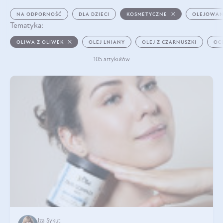
NA ODPORNOŚĆ
DLA DZIECI
KOSMETYCZNE
OLEJOWAN
Tematyka:
OLIWA Z OLIWEK
OLEJ LNIANY
OLEJ Z CZARNUSZKI
OC
105 artykułów
Iza Sykut