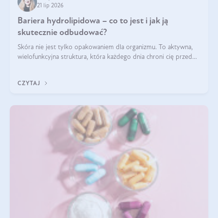
21 lip 2026
Bariera hydrolipidowa – co to jest i jak ją
skutecznie odbudować?
Skóra nie jest tylko opakowaniem dla organizmu. To aktywna,
wielofunkcyjna struktura, która każdego dnia chroni cię przed
utratą wody, wahaniami temperatury i czynnikami
środowiskowymi. Jednym z jej kluczowych elementów jest
CZYTAJ
bariera hydrolipidowa.