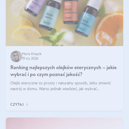
Maria Knapik
19 sty 2026
Ranking najlepszych olejków eterycznych – jakie
wybrać i po czym poznać jakość?
Olejki eteryczne to prosty i naturalny sposób, żeby zmienić
nastrój w domu. Warto jednak wiedzieć, jak wybrać
odpowiednie produkty. Po czym poznać, że są one dobrej
jakości? Jakie olejki eteryczne są najlepsze? Poznaj najważniejsze
CZYTAJ
kryteria wyboru!