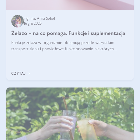
mgr inż. Anna Sobol
16 gru 2025
Żelazo – na co pomaga. Funkcje i suplementacja
Funkcje żelaza w organizmie obejmują przede wszystkim
transport tlenu i prawidłowe funkcjonowanie niektórych
enzymów. Żelazo odpowiada też za działanie układu
immunologicznego i nerwowego, szczególnie na wczesnym
etapie życia.
CZYTAJ