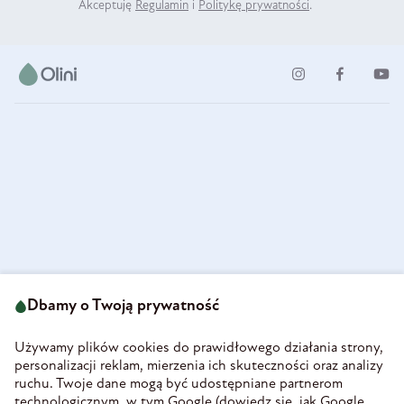
Akceptuję
Regulamin
i
Politykę prywatności
.
ul. Strzegomska 49
693 222 687
58-160 Świebodzice
Dbamy o Twoją prywatność
sklep@olini.pl
Polska
NIP 8860027066
Używamy plików cookies do prawidłowego działania strony,
REGON 890213034
personalizacji reklam, mierzenia ich skuteczności oraz analizy
ruchu. Twoje dane mogą być udostępniane partnerom
INFORMACJE
technologicznym, w tym Google (
dowiedz się, jak Google