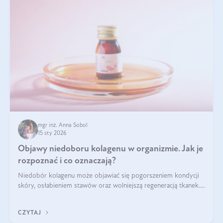
mgr inż. Anna Sobol
15 sty 2026
Objawy niedoboru kolagenu w organizmie. Jak je
rozpoznać i co oznaczają?
Niedobór kolagenu może objawiać się pogorszeniem kondycji
skóry, osłabieniem stawów oraz wolniejszą regeneracją tkanek.
Do najczęstszych sygnałów należą utrata jędrności i
elastyczności skóry, bóle stawów, łamliwość paznokci oraz
CZYTAJ
osłabienie włosów.