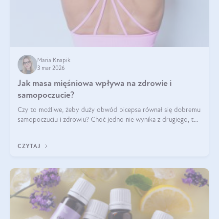
Maria Knapik
3 mar 2026
Jak masa mięśniowa wpływa na zdrowie i
samopoczucie?
Czy to możliwe, żeby duży obwód bicepsa równał się dobremu
samopoczuciu i zdrowiu? Choć jedno nie wynika z drugiego, to
jest między nimi powiązanie – masa mięśniowa może znacznie
poprawić jakość życia. W jaki sposób? W tym wpisie wszystko
CZYTAJ
wyjaśnimy.