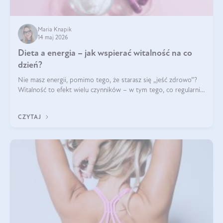
Maria Knapik
14 maj 2026
Dieta a energia – jak wspierać witalność na co
dzień?
Nie masz energii, pomimo tego, że starasz się „jeść zdrowo”?
Witalność to efekt wielu czynników – w tym tego, co regularnie
ląduje na talerzu. Zapotrzebowanie na składniki odżywcze różni
się w zależności od osoby
CZYTAJ