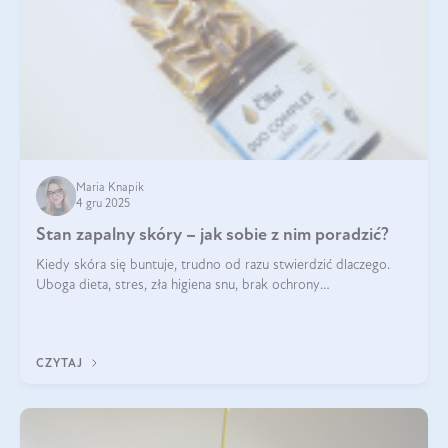
Maria Knapik
4 gru 2025
Stan zapalny skóry – jak sobie z nim poradzić?
Kiedy skóra się buntuje, trudno od razu stwierdzić dlaczego.
Uboga dieta, stres, zła higiena snu, brak ochrony
przeciwsłonecznej – powodów nasilenia stanów zapalnych może
być wiele. Jak poradzić sobie z ich przyczynami i skutkami?
CZYTAJ