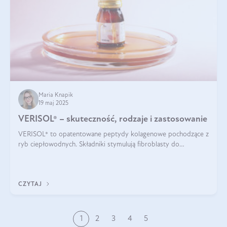
Maria Knapik
19 maj 2025
VERISOL® – skuteczność, rodzaje i zastosowanie
VERISOL® to opatentowane peptydy kolagenowe pochodzące z
ryb ciepłowodnych. Składniki stymulują fibroblasty do
produkcji kolagenu i elastyny w skórze. Kolagen VERISOL®
zapewnia wysoką biodostępność i umożliwia skuteczne dotarcie
do komórek skóry.
CZYTAJ
1
2
3
4
5