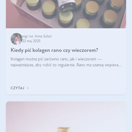
mgr inż. Anna Sobol
22 maj 2025
Kiedy pić kolagen rano czy wieczorem?
Kolagen można pić zarówno rano, jak i wieczorem —
najważniejsze, aby robić to regularnie. Rano ma szansę wspierać
energię i metabolizm, a wieczorem regenerację organizmu
podczas snu.
CZYTAJ