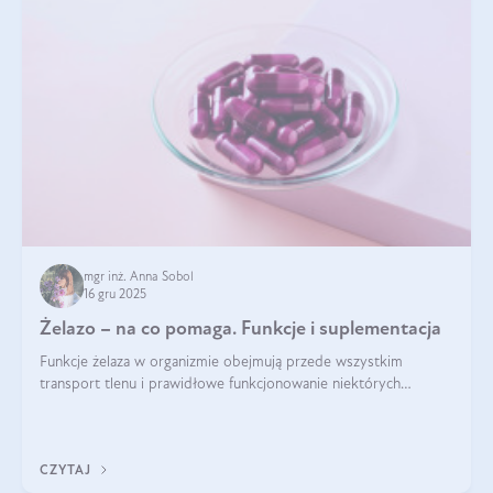
mgr inż. Anna Sobol
16 gru 2025
Żelazo – na co pomaga. Funkcje i suplementacja
Funkcje żelaza w organizmie obejmują przede wszystkim
transport tlenu i prawidłowe funkcjonowanie niektórych
enzymów. Żelazo odpowiada też za działanie układu
immunologicznego i nerwowego, szczególnie na wczesnym
etapie życia.
CZYTAJ