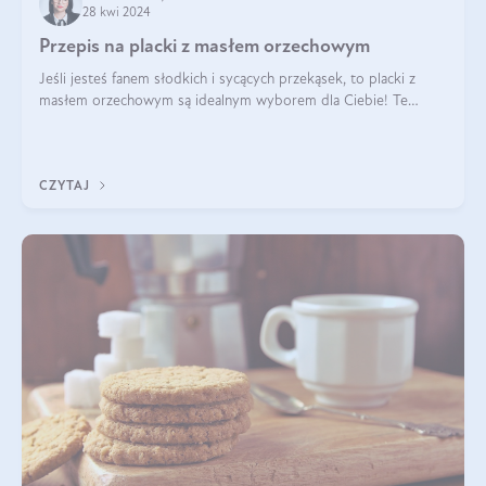
28 kwi 2024
Przepis na placki z masłem orzechowym
Jeśli jesteś fanem słodkich i sycących przekąsek, to placki z
masłem orzechowym są idealnym wyborem dla Ciebie! Te
pyszne placuszki, idealne na śniadanie lub podwieczorek z
pewnością dostarczą Ci ener
CZYTAJ