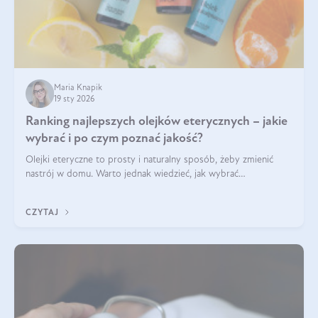
Maria Knapik
19 sty 2026
Ranking najlepszych olejków eterycznych – jakie
wybrać i po czym poznać jakość?
Olejki eteryczne to prosty i naturalny sposób, żeby zmienić
nastrój w domu. Warto jednak wiedzieć, jak wybrać
odpowiednie produkty. Po czym poznać, że są one dobrej
jakości? Jakie olejki eteryczne są najlepsze? Poznaj najważniejsze
CZYTAJ
kryteria wyboru!