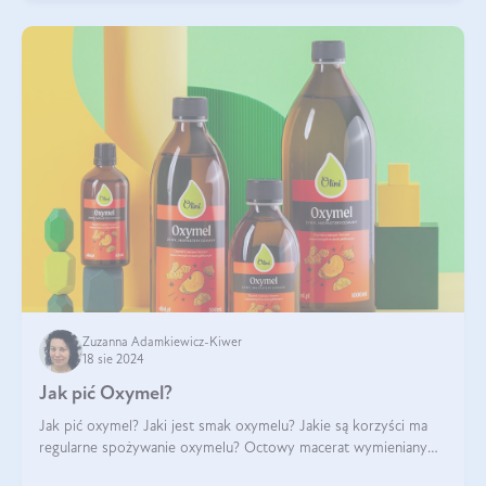
Zuzanna Adamkiewicz-Kiwer
18 sie 2024
Jak pić Oxymel?
Jak pić oxymel? Jaki jest smak oxymelu? Jakie są korzyści ma
regularne spożywanie oxymelu? Octowy macerat wymieniany
był jak lek już w renesansowych farmakopeach. Obecnie wraca