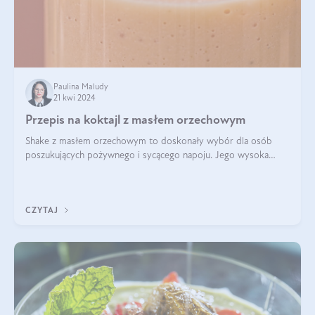
Paulina Maludy
21 kwi 2024
Przepis na koktajl z masłem orzechowym
Shake z masłem orzechowym to doskonały wybór dla osób
poszukujących pożywnego i sycącego napoju. Jego wysoka
zawartość białka sprawia, że jest idealnym uzupełnieniem diety,
szczególnie dla osób aktywn
CZYTAJ