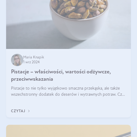
Maria Knapik
1 wrz 2024
Pistacje – właściwości, wartości odżywcze,
przeciwwskazania
Pistacje to nie tylko wyjątkowo smaczna przekąska, ale także
wszechstronny dodatek do deserów i wytrawnych potraw. Czy
pistacje są zdrowe? Jakie są ich właściwości? Gdzie rosną i czy
każdy może się ni
CZYTAJ