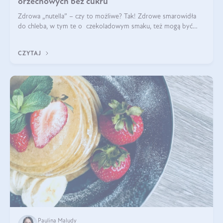
orzechowych bez cukru
Zdrowa „nutella” – czy to możliwe? Tak! Zdrowe smarowidła
do chleba, w tym te o czekoladowym smaku, też mogą być
pyszne. Przeczytaj nasz artykuł i dowiedz się więcej!
CZYTAJ
Paulina Maludy