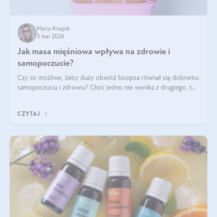
Maria Knapik
3 mar 2026
Jak masa mięśniowa wpływa na zdrowie i
samopoczucie?
Czy to możliwe, żeby duży obwód bicepsa równał się dobremu
samopoczuciu i zdrowiu? Choć jedno nie wynika z drugiego, to
jest między nimi powiązanie – masa mięśniowa może znacznie
poprawić jakość życia. W jaki sposób? W tym wpisie wszystko
CZYTAJ
wyjaśnimy.