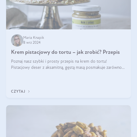
Maria Knapik
8 wrz 2024
Krem pistacjowy do tortu – jak zrobić? Przepis
Poznaj nasz szybki i prosty przepis na krem do tortu!
Pistacjowy deser z aksamitną, gęstą masą posmakuje zarówno
domownikom, jak i gościom. Dzięki niemu każdy kawałek ciasta
będzie prawdziwą ucztą dla
CZYTAJ