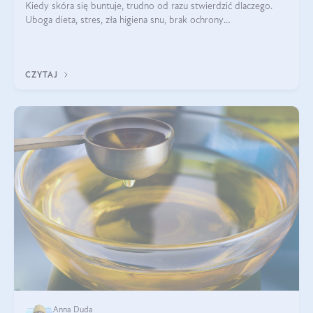
Kiedy skóra się buntuje, trudno od razu stwierdzić dlaczego.
Uboga dieta, stres, zła higiena snu, brak ochrony
przeciwsłonecznej – powodów nasilenia stanów zapalnych może
być wiele. Jak poradzić sobie z ich przyczynami i skutkami?
CZYTAJ
Anna Duda