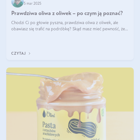
5 mar 2025
Prawdziwa oliwa z oliwek – po czym ją poznać?
Chodzi Ci po głowie pyszna, prawdziwa oliwa z oliwek, ale
obawiasz się trafić na podróbkę? Skąd masz mieć pewność, że
produkt, który kupujesz, powstał z owoców z oliwnych gajów?
A do tego jest śwież
CZYTAJ