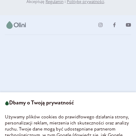
Akceptuję
Regulamin
i
Politykę prywatności
.
ul. Strzegomska 49
693 222 687
58-160 Świebodzice
Dbamy o Twoją prywatność
sklep@olini.pl
Polska
NIP 8860027066
Używamy plików cookies do prawidłowego działania strony,
REGON 890213034
personalizacji reklam, mierzenia ich skuteczności oraz analizy
ruchu. Twoje dane mogą być udostępniane partnerom
INFORMACJE
technologicznym, w tym Google (
dowiedz się, jak Google