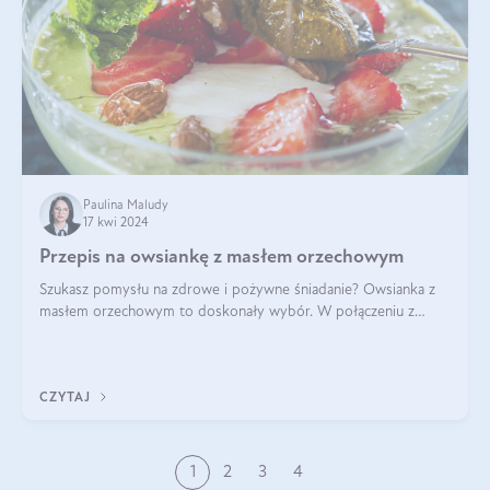
Paulina Maludy
17 kwi 2024
Przepis na owsiankę z masłem orzechowym
Szukasz pomysłu na zdrowe i pożywne śniadanie? Owsianka z
masłem orzechowym to doskonały wybór. W połączeniu z
dodatkami takimi jak banany, orzechy i syrop klonowy, stworzy
idealną kombinację smaków o
CZYTAJ
1
2
3
4