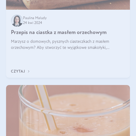
Paulina Maludy
24 kwi 2024
Przepis na ciastka z masłem orzechowym
Marzysz o domowych, pysznych ciasteczkach z masłem
orzechowym? Aby stworzyć te wyjątkowe smakołyki,
potrzebujesz kilku prostych składników takich jak masło
orzechowe, jajko, kawałki orzechów, mąka psz
CZYTAJ