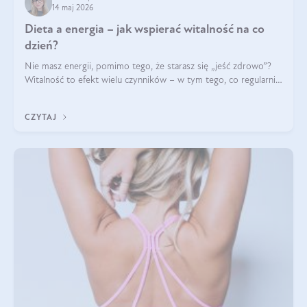
14 maj 2026
Dieta a energia – jak wspierać witalność na co
dzień?
Nie masz energii, pomimo tego, że starasz się „jeść zdrowo”?
Witalność to efekt wielu czynników – w tym tego, co regularnie
ląduje na talerzu. Zapotrzebowanie na składniki odżywcze różni
się w zależności od osoby
CZYTAJ