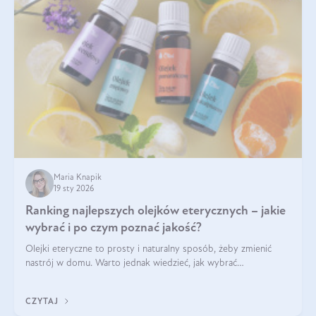
Maria Knapik
19 sty 2026
Ranking najlepszych olejków eterycznych – jakie
wybrać i po czym poznać jakość?
Olejki eteryczne to prosty i naturalny sposób, żeby zmienić
nastrój w domu. Warto jednak wiedzieć, jak wybrać
odpowiednie produkty. Po czym poznać, że są one dobrej
jakości? Jakie olejki eteryczne są najlepsze? Poznaj najważniejsze
CZYTAJ
kryteria wyboru!