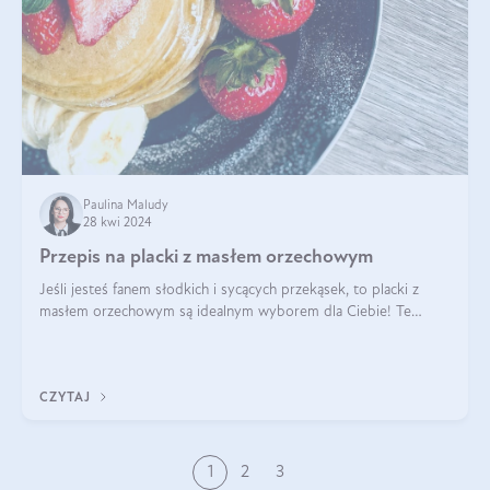
Paulina Maludy
28 kwi 2024
Przepis na placki z masłem orzechowym
Jeśli jesteś fanem słodkich i sycących przekąsek, to placki z
masłem orzechowym są idealnym wyborem dla Ciebie! Te
pyszne placuszki, idealne na śniadanie lub podwieczorek z
pewnością dostarczą Ci ener
CZYTAJ
1
2
3