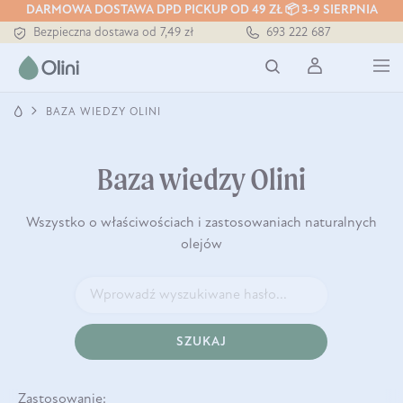
DARMOWA DOSTAWA DPD PICKUP OD 49 ZŁ 📦 3-9 SIERPNIA
Tłoczony zawsze na zimno
693 222 687
Bezpieczna dostawa od 7,49 zł
Darmowa dostawa od 199 zł
Tłoczony zawsze na zimno
BAZA WIEDZY OLINI
Baza wiedzy Olini
Wszystko o właściwościach i zastosowaniach naturalnych
olejów
SZUKAJ
Zastosowanie: