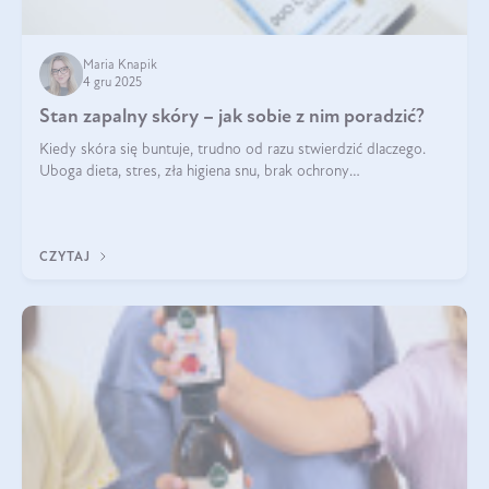
Maria Knapik
4 gru 2025
Stan zapalny skóry – jak sobie z nim poradzić?
Kiedy skóra się buntuje, trudno od razu stwierdzić dlaczego.
Uboga dieta, stres, zła higiena snu, brak ochrony
przeciwsłonecznej – powodów nasilenia stanów zapalnych może
być wiele. Jak poradzić sobie z ich przyczynami i skutkami?
CZYTAJ