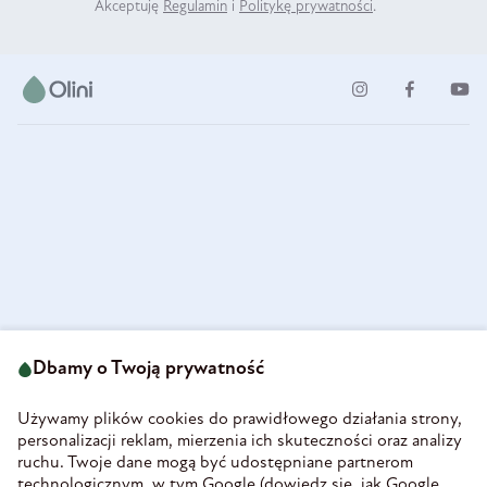
Akceptuję
Regulamin
i
Politykę prywatności
.
ul. Strzegomska 49
693 222 687
58-160 Świebodzice
Dbamy o Twoją prywatność
sklep@olini.pl
Polska
NIP 8860027066
Używamy plików cookies do prawidłowego działania strony,
REGON 890213034
personalizacji reklam, mierzenia ich skuteczności oraz analizy
ruchu. Twoje dane mogą być udostępniane partnerom
INFORMACJE
technologicznym, w tym Google (
dowiedz się, jak Google