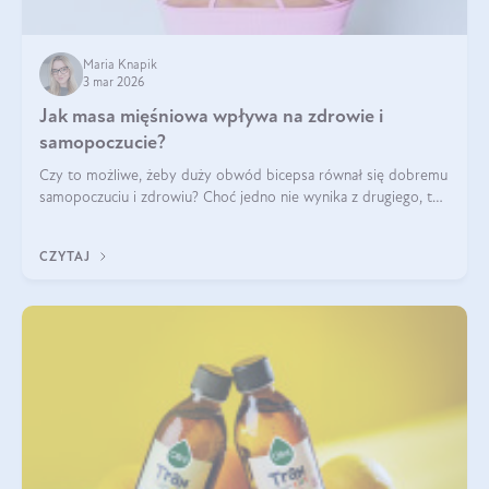
Maria Knapik
3 mar 2026
Jak masa mięśniowa wpływa na zdrowie i
samopoczucie?
Czy to możliwe, żeby duży obwód bicepsa równał się dobremu
samopoczuciu i zdrowiu? Choć jedno nie wynika z drugiego, to
jest między nimi powiązanie – masa mięśniowa może znacznie
poprawić jakość życia. W jaki sposób? W tym wpisie wszystko
CZYTAJ
wyjaśnimy.