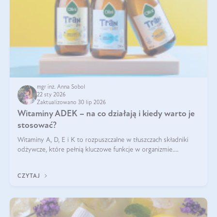
mgr inż. Anna Sobol
22 sty 2026
Zaktualizowano 30 lip 2026
Witaminy ADEK – na co działają i kiedy warto je
stosować?
Witaminy A, D, E i K to rozpuszczalne w tłuszczach składniki
odżywcze, które pełnią kluczowe funkcje w organizmie.
Wspierają zdrowie skóry i wzroku, odporność, prawidłową
krzepliwość krwi oraz mineralizację kości.
CZYTAJ