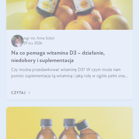
mgr inż. Anna Sobol
29 sty 2026
Na co pomaga witamina D3 – działanie,
niedobory i suplementacja
Czy można przedawkować witaminę D3? W czym może nam
pomóc suplementacja tą witaminą i jaką rolę w ogóle pełni ona
w naszym ciele? Powszechnie wiadomo, że jej przyjmowanie
zalecane jest jesienią i zimą, ale czy wiesz, dlaczego warto to
CZYTAJ
robić?