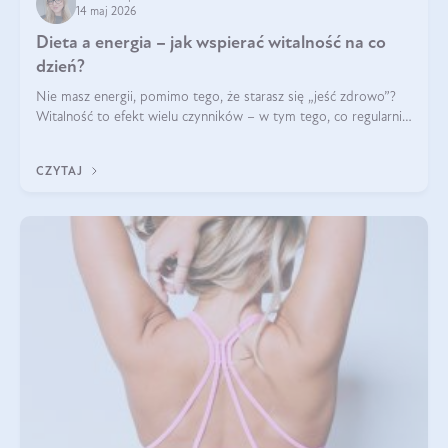
14 maj 2026
Dieta a energia – jak wspierać witalność na co
dzień?
Nie masz energii, pomimo tego, że starasz się „jeść zdrowo”?
Witalność to efekt wielu czynników – w tym tego, co regularnie
ląduje na talerzu. Zapotrzebowanie na składniki odżywcze różni
się w zależności od osoby
CZYTAJ