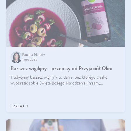
Paulina Maludy
1 gru 2025
Barszcz wigilijny - przepisy od Przyjaciół Olini
Tradycyjny barszcz wigilijny to danie, bez którego ciężko
wyobrazić sobie Święta Bożego Narodzenia. Pyszny,
aromatyczny, esencjonalny, pachnący grzybami, o pięknym
klarownym kolorze. W czym tkwi tajem
CZYTAJ