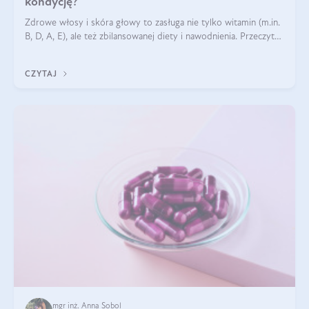
kondycję?
Zdrowe włosy i skóra głowy to zasługa nie tylko witamin (m.in.
B, D, A, E), ale też zbilansowanej diety i nawodnienia. Przeczytaj
nasz artykuł i dowiedz się, które składniki najskuteczniej hamują
wypadanie włosów.
CZYTAJ
mgr inż. Anna Sobol