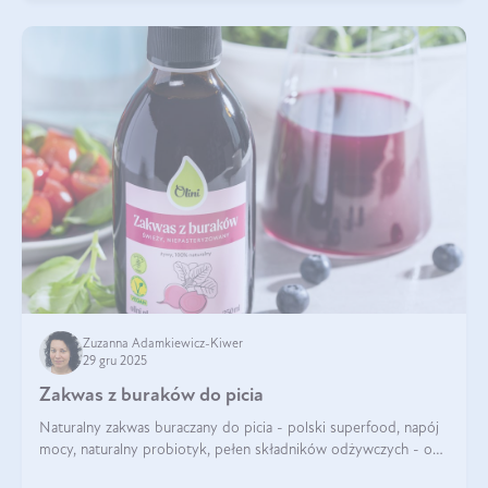
Zuzanna Adamkiewicz-Kiwer
29 gru 2025
Zakwas z buraków do picia
Naturalny zakwas buraczany do picia - polski superfood, napój
mocy, naturalny probiotyk, pełen składników odżywczych - o
zakwasie z buraka mówi się w samych superlatywach. Niektórzy