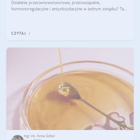
Działanie przeciwnowotworowe, przeciwzapalne,
hormonoregulacyjne i antyoksydacyjne w jednym związku? Tak
— to właśnie natura sezamolu, który obecny jest w oleju
sezamowym. Dowiedz się, dlaczego warto wprowadzić go do
swojej diety — być może to pierwsza ok
CZYTAJ
mgr inż. Anna Sobol