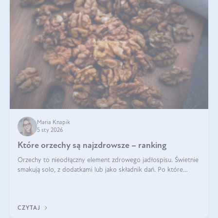
Maria Knapik
5 sty 2026
Które orzechy są najzdrowsze – ranking
Orzechy to nieodłączny element zdrowego jadłospisu. Świetnie
smakują solo, z dodatkami lub jako składnik dań. Po które
orzechy warto sięgać zamiast niezdrowej przekąski? Dowiesz
się z tego tekstu!
CZYTAJ