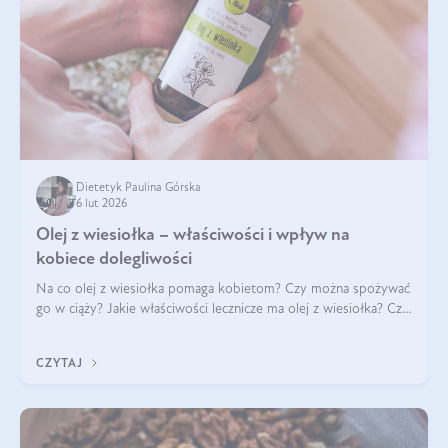
Dietetyk Paulina Górska
6 lut 2026
Olej z wiesiołka – właściwości i wpływ na
kobiece dolegliwości
Na co olej z wiesiołka pomaga kobietom? Czy można spożywać
go w ciąży? Jakie właściwości lecznicze ma olej z wiesiołka? Czy
jego skuteczność potwierdzają badania? Ile trzeba czekać na
efekty? Jaka jes
CZYTAJ