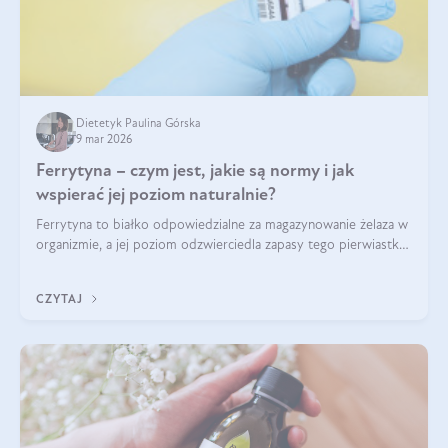
Dietetyk Paulina Górska
9 mar 2026
Ferrytyna – czym jest, jakie są normy i jak
wspierać jej poziom naturalnie?
Ferrytyna to białko odpowiedzialne za magazynowanie żelaza w
organizmie, a jej poziom odzwierciedla zapasy tego pierwiastka.
Warto dowiedzieć się więcej na jej temat, ponieważ niedobór
ferrytyny daje objawy, które mogą utrudniać codzienne
CZYTAJ
funkcjonowanie (