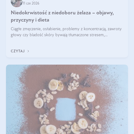
11 cze 2026
Niedokrwistość z niedoboru żelaza – objawy,
przyczyny i dieta
Ciągłe zmęczenie, osłabienie, problemy z koncentracją, zawroty
głowy czy bladość skóry bywają tłumaczone stresem,
przepracowaniem lub niedoborem snu. Tymczasem ich
przyczyną może być niedokrwistość z niedoboru żelaza.
CZYTAJ