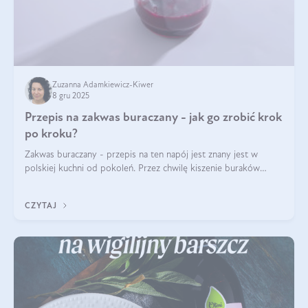
Zuzanna Adamkiewicz-Kiwer
8 gru 2025
Przepis na zakwas buraczany - jak go zrobić krok
po kroku?
Zakwas buraczany - przepis na ten napój jest znany jest w
polskiej kuchni od pokoleń. Przez chwilę kiszenie buraków
czerwonych zostało zapomniane, by w ostatnim czasie powrócić
na fali popularności na
CZYTAJ