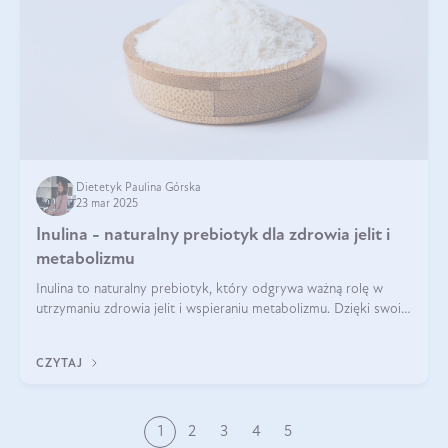
Dietetyk Paulina Górska
23 mar 2025
Inulina - naturalny prebiotyk dla zdrowia jelit i
metabolizmu
Inulina to naturalny prebiotyk, który odgrywa ważną rolę w
utrzymaniu zdrowia jelit i wspieraniu metabolizmu. Dzięki swoim
właściwościom wspomaga rozwój dobroczynnych bakterii
jelitowych, co ma pozy
CZYTAJ
1
2
3
4
5