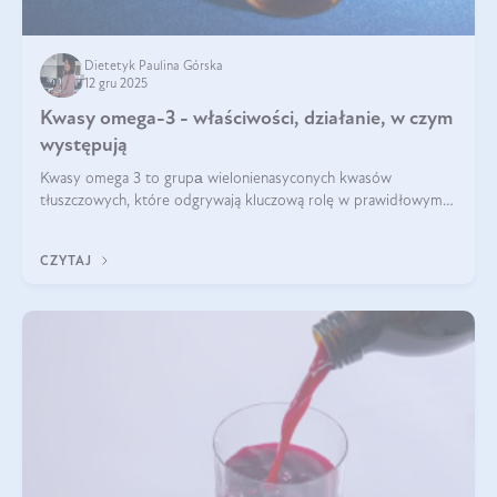
Dietetyk Paulina Górska
12 gru 2025
Kwasy omega-3 - właściwości, działanie, w czym
występują
Kwasy omega 3 to grupа wielonienasyconych kwasów
tłuszczowych, które odgrywają kluczową rolę w prawidłowym
funkcjonowaniu organizmu – wspierają pracę serca, mózgu i
układu odpornościowego.
CZYTAJ