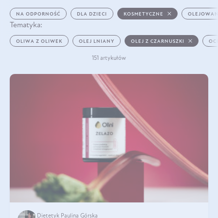
NA ODPORNOŚĆ
DLA DZIECI
KOSMETYCZNE
OLEJOWAN
Tematyka:
OLIWA Z OLIWEK
OLEJ LNIANY
OLEJ Z CZARNUSZKI
OC
151 artykułów
Dietetyk Paulina Górska