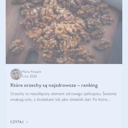
Maria Knapik
5 sty 2026
Które orzechy są najzdrowsze – ranking
Orzechy to nieodłączny element zdrowego jadłospisu. Świetnie
smakują solo, z dodatkami lub jako składnik dań. Po które
orzechy warto sięgać zamiast niezdrowej przekąski? Dowiesz
się z tego tekstu!
CZYTAJ