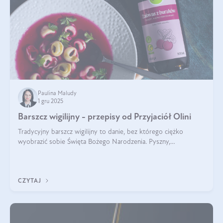
Paulina Maludy
1 gru 2025
Barszcz wigilijny - przepisy od Przyjaciół Olini
Tradycyjny barszcz wigilijny to danie, bez którego ciężko
wyobrazić sobie Święta Bożego Narodzenia. Pyszny,
aromatyczny, esencjonalny, pachnący grzybami, o pięknym
klarownym kolorze. W czym tkwi tajem
CZYTAJ