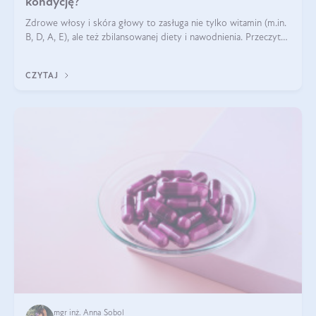
kondycję?
Zdrowe włosy i skóra głowy to zasługa nie tylko witamin (m.in.
B, D, A, E), ale też zbilansowanej diety i nawodnienia. Przeczytaj
nasz artykuł i dowiedz się, które składniki najskuteczniej hamują
wypadanie włosów.
CZYTAJ
mgr inż. Anna Sobol