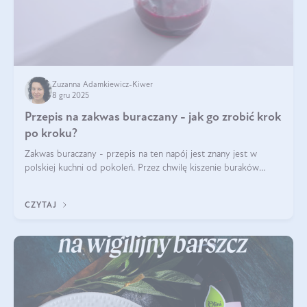
Zuzanna Adamkiewicz-Kiwer
8 gru 2025
Przepis na zakwas buraczany - jak go zrobić krok
po kroku?
Zakwas buraczany - przepis na ten napój jest znany jest w
polskiej kuchni od pokoleń. Przez chwilę kiszenie buraków
czerwonych zostało zapomniane, by w ostatnim czasie powrócić
na fali popularności na
CZYTAJ