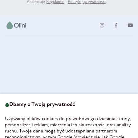
Akceptuję
Regulamin
i
Politykę prywatności
.
ul. Strzegomska 49
693 222 687
58-160 Świebodzice
Dbamy o Twoją prywatność
sklep@olini.pl
Polska
NIP 8860027066
Używamy plików cookies do prawidłowego działania strony,
REGON 890213034
personalizacji reklam, mierzenia ich skuteczności oraz analizy
ruchu. Twoje dane mogą być udostępniane partnerom
INFORMACJE
technologicznym, w tym Google (
dowiedz się, jak Google