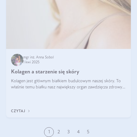
mgr inż. Anna Sobol
1 kwi 2025
Kolagen a starzenie się skóry
Kolagen jest głównym białkiem budulcowym naszej skóry. To
właśnie temu białku nasz największy organ zawdzięcza zdrowy
wygląd, odpowiednie nawilżenie i prawidłowe funkcjonowanie.tt
CZYTAJ
1
2
3
4
5