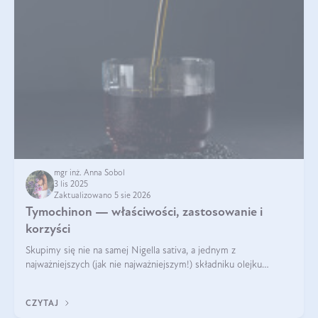
mgr inż. Anna Sobol
3 lis 2025
Zaktualizowano 5 sie 2026
Tymochinon — właściwości, zastosowanie i
korzyści
Skupimy się nie na samej Nigella sativa, a jednym z
najważniejszych (jak nie najważniejszym!) składniku olejku
eterycznego z czarnuszki: tymochinonie.
CZYTAJ