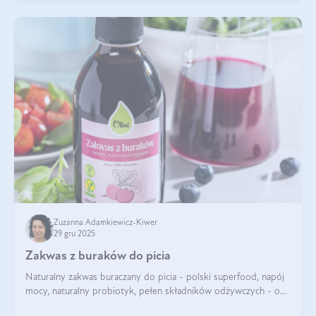
Zuzanna Adamkiewicz-Kiwer
29 gru 2025
Zakwas z buraków do picia
Naturalny zakwas buraczany do picia - polski superfood, napój
mocy, naturalny probiotyk, pełen składników odżywczych - o
zakwasie z buraka mówi się w samych superlatywach. Niektórzy