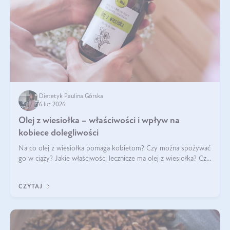
Dietetyk Paulina Górska
6 lut 2026
Olej z wiesiołka – właściwości i wpływ na
kobiece dolegliwości
Na co olej z wiesiołka pomaga kobietom? Czy można spożywać
go w ciąży? Jakie właściwości lecznicze ma olej z wiesiołka? Czy
jego skuteczność potwierdzają badania? Ile trzeba czekać na
efekty? Jaka jes
CZYTAJ