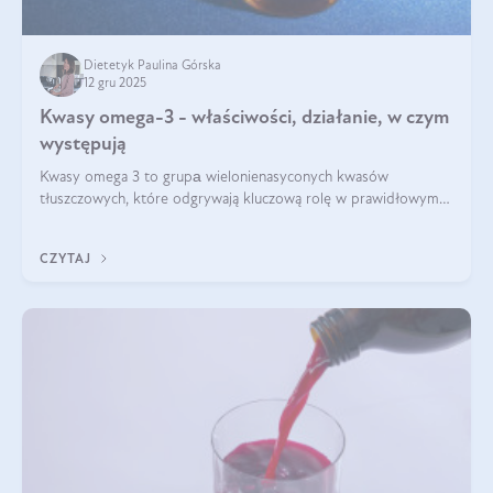
Dietetyk Paulina Górska
12 gru 2025
Kwasy omega-3 - właściwości, działanie, w czym
występują
Kwasy omega 3 to grupа wielonienasyconych kwasów
tłuszczowych, które odgrywają kluczową rolę w prawidłowym
funkcjonowaniu organizmu – wspierają pracę serca, mózgu i
układu odpornościowego.
CZYTAJ