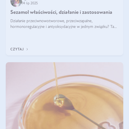
14 lip 2025
Sezamol właściwości, działanie i zastosowania
Działanie przeciwnowotworowe, przeciwzapalne,
hormonoregulacyjne i antyoksydacyjne w jednym związku? Tak
— to właśnie natura sezamolu, który obecny jest w oleju
sezamowym. Dowiedz się, dlaczego warto wprowadzić go do
swojej diety — być może to pierwsza ok
CZYTAJ