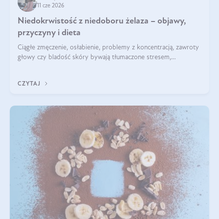
11 cze 2026
Niedokrwistość z niedoboru żelaza – objawy,
przyczyny i dieta
Ciągłe zmęczenie, osłabienie, problemy z koncentracją, zawroty
głowy czy bladość skóry bywają tłumaczone stresem,
przepracowaniem lub niedoborem snu. Tymczasem ich
przyczyną może być niedokrwistość z niedoboru żelaza.
CZYTAJ