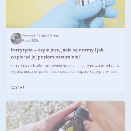
Dietetyk Paulina Górska
9 mar 2026
Ferrytyna – czym jest, jakie są normy i jak
wspierać jej poziom naturalnie?
Ferrytyna to białko odpowiedzialne za magazynowanie żelaza w
organizmie, a jej poziom odzwierciedla zapasy tego pierwiastka.
Warto dowiedzieć się więcej na jej temat, ponieważ niedobór
ferrytyny daje objawy, które mogą utrudniać codzienne
CZYTAJ
funkcjonowanie (